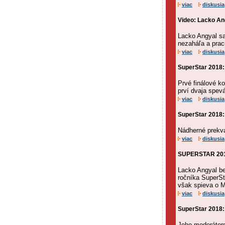
viac
diskusia
Video: Lacko An
Lacko Angyal sa
nezaháľa a prac
viac
diskusia
SuperStar 2018: 
Prvé finálové k
prví dvaja spevá
viac
diskusia
SuperStar 2018: 
Nádherné prekva
viac
diskusia
SUPERSTAR 2018:
Lacko Angyal b
ročníka SuperSt
však spieva o M
viac
diskusia
SuperStar 2018:
Jeho moderátors