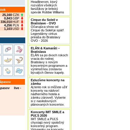
Headlinerom, ktorý
rozvášni všetkých
fanúšikov je britský
stok
spevák Robbie Williams
25,160
CZK
0,843
GBP
Cirque du Soleil v
336,010
HUF
Bratislave - OVO
4,256
PLN
Očarujúca show od
1,103
USD
Cirque du Soleil je späť!
Legendárny cirkus
prináša do Bratislavy
OVO - 2026
ELÁN & Kamaráti –
Bratislava
ELÁN sa po dvoch rokoch
vracia do rodnej
Bratislavy s novým
koncertným programom a
výnimočnou zostavou
bývalých členov kapely.
Exluzívne koncerty na
zápasov
zámku
Aj tento rok si môžete užiť
ápasov live -
koncerty na nádvorí
nádherného hotela a
zámku zároveň. Vyberte
si z nasledovných
plánovaných koncertov.
Koncerty IMT SMILE a
PUĽS 2026
IMT SMILE a PUĽS
chystajú nový spoločný
koncertný program.
Vstupenky na koncerty