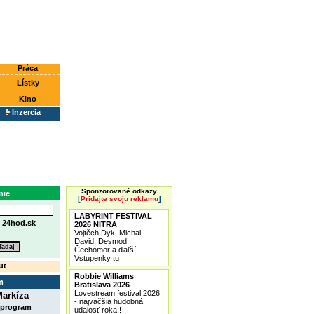
Práca
Lístky
Kino
Inzercia
Sponzorované odkazy
nie
[
]
Pridajte svoju reklamu
LABYRINT FESTIVAL
e
24hod.sk
2026 NITRA
Vojtěch Dyk, Michal
David, Desmod,
Čechomor a ďaľší.
Vstupenky tu
ut
Robbie Williams
m
Bratislava 2026
Lovestream festival 2026
arkíza
- najväčšia hudobná
 program
udalosť roka !