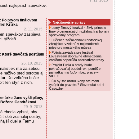
9. 11. 2015
 šesť najlepších spevákov.
: Po prvom finálovom
Najčítanejšie správy
iel Křížka
Letný filmový festival 4 živly prinesie
2. 11. 2015
filmy o generačných vzťahoch aj bohatý
dem spevákov zaspieva
sprievodný program
ci týždeň.
Lučenec začal obnovu historickej
zbrojnice, vzniknú v nej moderné
priestory mestského múzea
Polícia zavádza pre festival
 Ktoré dievčatá postúpili
Lovestream dopravné obmedzenia,
vodičom odporúča alternatívne trasy
26. 10. 2015
Projekt Ľudia a hrady bude
inalistiek má za sebou
pokračovať aj budúci rok, pomôže
pamiatkam aj ľuďom bez práce –
e naživo pred porotou aj
VIDEO
ar. Do veľkého finále
Čo by ste urobili, keby ste mohli
iť len štyri z nich.
vstúpiť do praveku? Slovenské sci-fi
Časozber
márke Jane vyšli plány,
í Božena Candráková
29. 9. 2013
á chcela vyhrať, aby
ť deti zosnulej sestry,
tňajší duel a Farmu