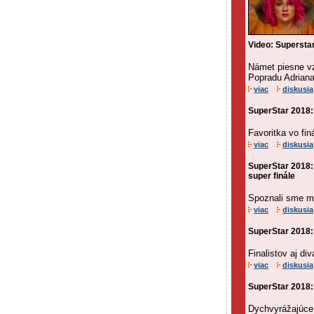
Video: Superstar
Námet piesne vz
Popradu Adriana
viac
diskusia
SuperStar 2018:
Favoritka vo fin
viac
diskusia
SuperStar 2018: 
super finále
Spoznali sme me
viac
diskusia
SuperStar 2018: 
Finalistov aj d
viac
diskusia
SuperStar 2018: D
Dychvyrážajúce 