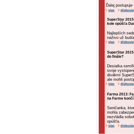
Ďalej postupuje
viac
diskusia
SuperStar 2015
kole opúšťa Dan
Najlepších se
naživo už budú
viac
diskusia
SuperStar 2015:
do finále?
Desiatka semif
svoje vystúpeni
divákmi SuperSt
ale mohli postúp
viac
diskusia
Farma 2013: Far
na Farme konč
Seničanka, ktor
mohla zabezpeči
nezvládla sobo
opúšťa.
viac
diskusia