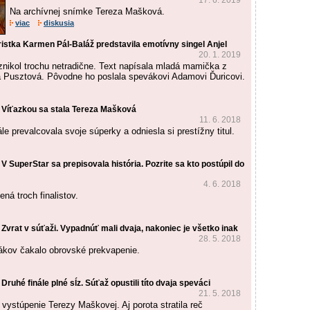
17. 6. 2019
Na archívnej snímke Tereza Mašková.
viac
diskusia
istka Karmen Pál-Baláž predstavila emotívny singel Anjel
20. 1. 2019
nikol trochu netradične. Text napísala mladá mamička z
 Pusztová. Pôvodne ho poslala spevákovi Adamovi Ďuricovi.
 Víťazkou sa stala Tereza Mašková
11. 6. 2018
ále prevalcovala svoje súperky a odniesla si prestížny titul.
V SuperStar sa prepisovala história. Pozrite sa kto postúpil do
4. 6. 2018
ná troch finalistov.
Zvrat v súťaži. Vypadnúť mali dvaja, nakoniec je všetko inak
28. 5. 2018
ivákov čakalo obrovské prekvapenie.
ruhé finále plné sĺz. Súťaž opustili títo dvaja speváci
21. 5. 2018
vystúpenie Terezy Maškovej. Aj porota stratila reč