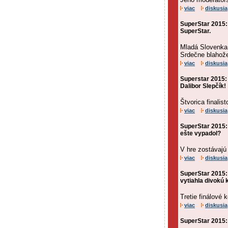
viac
diskusia
SuperStar 2015:
SuperStar.
Mladá Slovenka 
Srdečne blahož
viac
diskusia
Superstar 2015:
Dalibor Slepčík!
Štvorica finalis
viac
diskusia
SuperStar 2015: 
ešte vypadol?
V hre zostávajú 
viac
diskusia
SuperStar 2015:
vytiahla divokú 
Tretie finálové
viac
diskusia
SuperStar 2015: