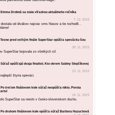
 Emma Drobná sa stala víťazkou aktuálneho ročníka
7. 12. 2015
dostala od divákov najviac sms hlasov a tie rozhodli...
eláme!
 Tesne pred veľkým finále SuperStar opúšťa spevácku šou
30. 11. 2015
tov SuperStar bojovala zo všetkých síl.
Súťaž opúšťajú dvaja finalisti. Kto okrem Sabiny Slepčíkovej
23. 11. 2015
najlepší štyria speváci.
 Po treťom finálovom kole súťaž neopúšťa nikto. Porota
kartu!
16. 11. 2015
 kolo SuperStar sa nieslo v česko-slovenskom duchu.
 Po druhom finálovom kole opúšťa súťaž Barbora Hazuchová