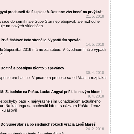
gyal predstavil ďalšiu pieseň. Dostane vás hneď na prvýkrát
21. 5. 2018
 síce do semifinále SuperStar neprebojoval, ale rozhodne
uje na nových skladbách.
Prvé finálové kolo skončilo. Vypadli títo speváci
14. 5. 2018
olo SuperStar 2018 máme za sebou. V úvodnom finále vypadli
ci.
Do finále postúpilo týchto 5 spevákov
30. 4. 2018
penie pre Laciho. V priamom prenose sa od šťastia rozplakal
 Zabudnite na Poštu. Lacko Angyal prišiel s novým hitom!
9. 4. 2018
ezpochyby patrí k najvýraznejším uchádzačom aktuálneho
ar. Na kastingu sa pochválil hitom s názvom Pošta. Teraz
ikulášovi!
 Do SuperStar sa po siedmich rokoch vracia Leoš Mareš
24. 2. 2018
kou partnerkou bude Jasmina Alagič.