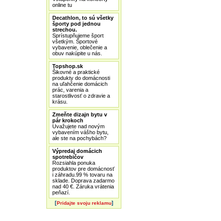
online tu
Decathlon, to sú všetky
športy pod jednou
strechou.
Sprístupňujeme šport
všetkým. Športové
vybavenie, oblečenie a
obuv nakúpite u nás.
Topshop.sk
Šikovné a praktické
produkty do domácnosti
na uľahčenie domácich
prác, varenia a
starostlivosť o zdravie a
krásu.
Zmeňte dizajn bytu v
pár krokoch
Uvažujete nad novým
vybavením vášho bytu,
ale ste na pochybách?
Výpredaj domácich
spotrebičov
Rozsiahla ponuka
produktov pre domácnosť
i záhradu.99 % tovaru na
sklade. Doprava zadarmo
nad 40 €. Záruka vrátenia
peňazí.
[
]
Pridajte svoju reklamu