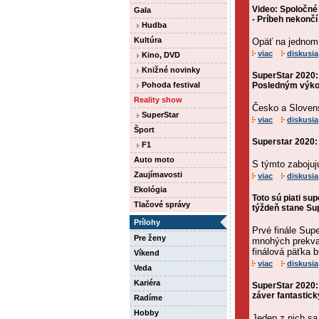
Video: Spoločné
Gala
- Príbeh nekončí
Hudba
Kultúra
Opäť na jednom
viac
diskusia
Kino, DVD
Knižné novinky
SuperStar 2020:
Pohoda festival
Posledným výkon
Reality show
Česko a Slovens
SuperStar
viac
diskusia
Šport
Superstar 2020:
F1
Auto moto
S týmto zabojuj
Zaujímavosti
viac
diskusia
Ekológia
Toto sú piati su
Tlačové správy
týždeň stane Su
Prílohy
Prvé finále Sup
Pre ženy
mnohých prekvapi
finálová päťka 
Víkend
viac
diskusia
Veda
Kariéra
SuperStar 2020: 
záver fantastic
Radíme
Hobby
Jeden z nich sa 