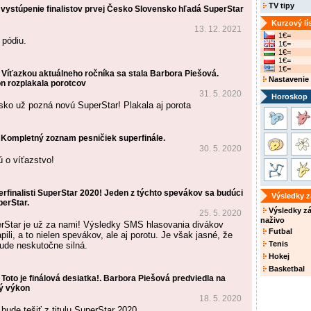
TV tipy
 vystúpenie finalistov prvej Česko Slovensko hľadá SuperStar
Kurzový lí
13. 12. 2021
1€=
 pódiu.
1€=
1€=
1€=
1€=
 Víťazkou aktuálneho ročníka sa stala Barbora Piešová.
Nastavenie
 rozplakala porotcov
31. 5. 2020
Horoskop
ko už pozná novú SuperStar! Plakala aj porota
 Kompletný zoznam pesničiek superfinále.
30. 5. 2020
ú o víťazstvo!
perfinalisti SuperStar 2020! Jeden z týchto spevákov sa budúci
Výsledky 
perStar.
Výsledky z
25. 5. 2020
naživo
erStar je už za nami! Výsledky SMS hlasovania divákov
Futbal
li, a to nielen spevákov, ale aj porotu. Je však jasné, že
Tenis
bude neskutočne silná.
Hokej
Basketbal
Toto je finálová desiatka!. Barbora Piešová predviedla na
ký výkon
18. 5. 2020
bude tešiť z titulu SuperStar 2020.