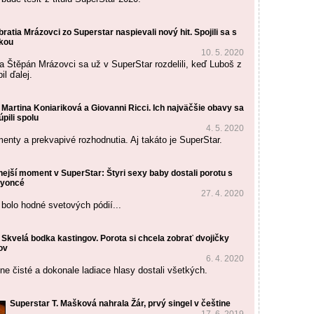
bratia Mrázovci zo Superstar naspievali nový hit. Spojili sa s
kou
10. 5. 2020
a Štěpán Mrázovci sa už v SuperStar rozdelili, keď Luboš z
il ďalej.
Martina Koniariková a Giovanni Ricci. Ich najväčšie obavy sa
úpili spolu
4. 5. 2020
nty a prekvapivé rozhodnutia. Aj takáto je SuperStar.
nejší moment v SuperStar: Štyri sexy baby dostali porotu s
eyoncé
27. 4. 2020
 bolo hodné svetových pódií...
Skvelá bodka kastingov. Porota si chcela zobrať dvojičky
ov
6. 4. 2020
ne čisté a dokonale ladiace hlasy dostali všetkých.
Superstar T. Mašková nahrala Žár, prvý singel v češtine