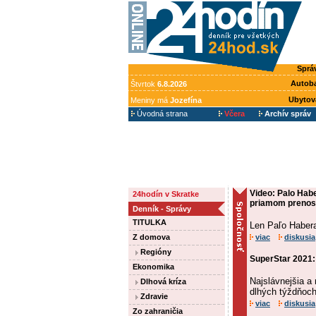
Sprá
Autob
Štvrtok
6.8.2026
Ubytov
Meniny má
Jozefína
Úvodná strana
Včera
Archív správ
Video: Palo Habe
24hodín v Skratke
priamom preno
Denník - Správy
TITULKA
Len Paľo Haber
Z domova
viac
diskusia
Regióny
SuperStar 2021:
Ekonomika
Najslávnejšia a
Dlhová kríza
dlhých týždňoc
Zdravie
viac
diskusia
Zo zahraničia