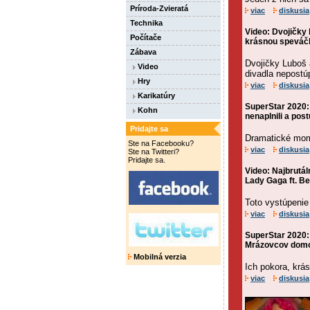
Príroda-Zvieratá
viac
diskusia
Technika
Video: Dvojičky 
Počítače
krásnou speváč
Zábava
Dvojičky Luboš 
Video
divadla nepostúp
Hry
viac
diskusia
Karikatúry
SuperStar 2020: 
Kohn
nenaplnili a post
Pridajte sa
Dramatické mome
Ste na Facebooku?
viac
diskusia
Ste na Twitteri?
Pridajte sa.
Video: Najbrutál
Lady Gaga ft. B
Toto vystúpenie
viac
diskusia
SuperStar 2020: 
Mrázovcov dom
Mobilná verzia
Ich pokora, krás
viac
diskusia