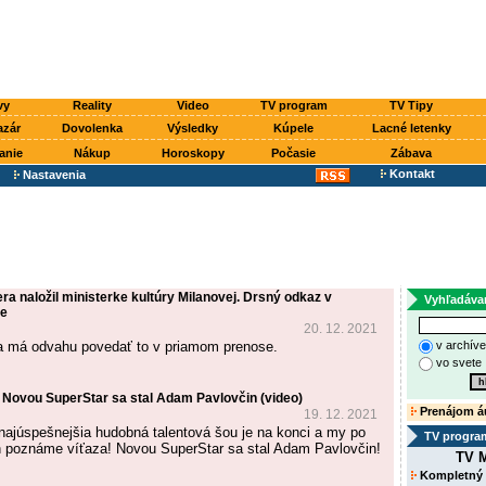
vy
Reality
Video
TV program
TV Tipy
azár
Dovolenka
Výsledky
Kúpele
Lacné letenky
anie
Nákup
Horoskopy
Počasie
Zábava
Kontakt
Nastavenia
ra naložil ministerke kultúry Milanovej. Drsný odkaz v
Vyhľadáva
se
20. 12. 2021
a má odvahu povedať to v priamom prenose.
v archív
vo svete
 Novou SuperStar sa stal Adam Pavlovčin (video)
Prenájom á
19. 12. 2021
 najúspešnejšia hudobná talentová šou je na konci a my po
TV progra
h poznáme víťaza! Novou SuperStar sa stal Adam Pavlovčin!
TV M
Kompletný