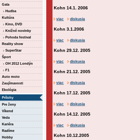
Gala
Kohn 14.1. 2006
Hudba
Kultúra
viac
diskusia
Kino, DVD
Kohn 3.1.2006
Knižné novinky
Pohoda festival
viac
diskusia
Reality show
Kohn 29.12. 2005
SuperStar
Šport
viac
diskusia
OH 2012 Londýn
F1
Kohn 21.12. 2005
Auto moto
viac
diskusia
Zaujímavosti
Ekológia
Kohn 17.12. 2005
Prílohy
viac
diskusia
Pre ženy
Víkend
Kohn 14.12. 2005
Veda
Kariéra
viac
diskusia
Radíme
Kohn 10.12.2005
Hobby