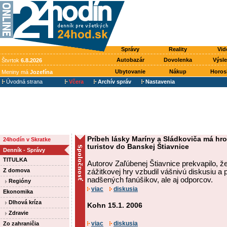
Správy
Reality
Vid
Autobazár
Dovolenka
Výsl
Štvrtok
6.8.2026
Ubytovanie
Nákup
Horos
Meniny má
Jozefína
Úvodná strana
Včera
Archív správ
Nastavenia
Príbeh lásky Maríny a Sládkoviča má hro
24hodín v Skratke
turistov do Banskej Štiavnice
Denník - Správy
TITULKA
Autorov Zaľúbenej Štiavnice prekvapilo, že
Z domova
zážitkovej hry vzbudil vášnivú diskusiu a p
nadšených fanúšikov, ale aj odporcov.
Regióny
viac
diskusia
Ekonomika
Dlhová kríza
Kohn 15.1. 2006
Zdravie
viac
diskusia
Zo zahraničia