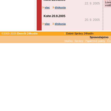
Love
22. 9. 2005
vodi
viac
diskusia
Kohn 20.9.2005
20. 9. 2005
viac
diskusia
©2005-2026
Denník 24hodin
Dobré Správy 24hodín
Spravodajstvo
Mačka
Správy
Papierové palety
Čo 