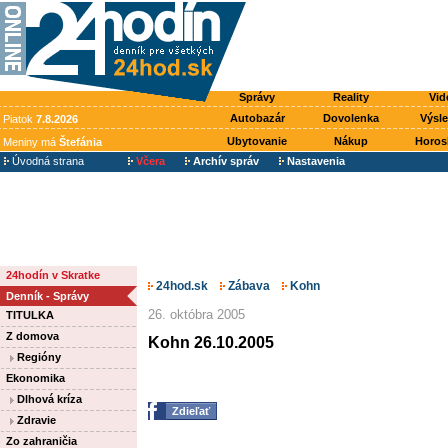
Správy
Reality
Vid
Autobazár
Dovolenka
Výsl
Piatok
7.8.2026
Ubytovanie
Nákup
Horos
Meniny má
Štefánia
Úvodná strana
Včera
Archív správ
Nastavenia
24hodín v Skratke
24hod.sk
Zábava
Kohn
Denník - Správy
26. októbra 2005
TITULKA
Z domova
Kohn 26.10.2005
Regióny
Ekonomika
Dlhová kríza
Zdieľať
Zdravie
Zo zahraničia