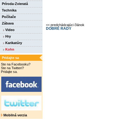
Príroda-Zvieratá
Technika
Počítače
Zábava
<< predchádzajúci článok
DOBRÉ RADY
Video
Hry
Karikatúry
Kohn
Pridajte sa
Ste na Facebooku?
Ste na Twitteri?
Pridajte sa.
Mobilná verzia