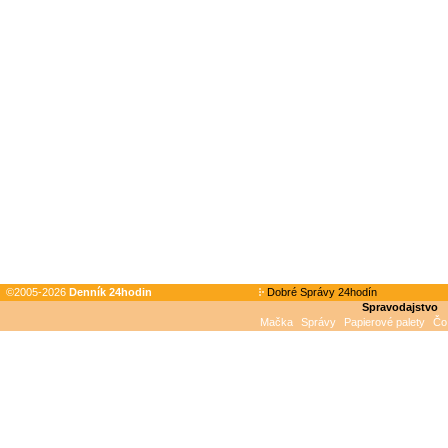
©2005-2026
Denník 24hodin
Dobré Správy 24hodín
Spravodajstvo
Mačka
Správy
Papierové palety
Čo 