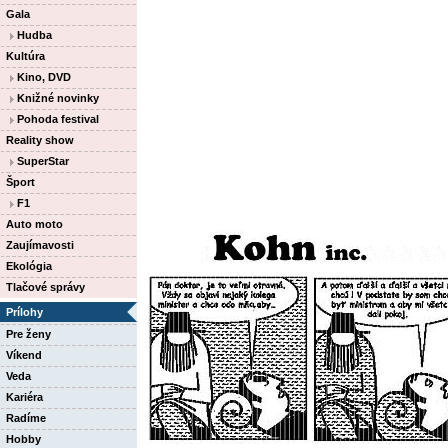
Gala
Hudba
Kultúra
Kino, DVD
Knižné novinky
Pohoda festival
Reality show
SuperStar
Šport
F1
Auto moto
Zaujímavosti
Ekológia
Tlačové správy
Prílohy
Pre ženy
Víkend
Veda
Kariéra
Radíme
Hobby