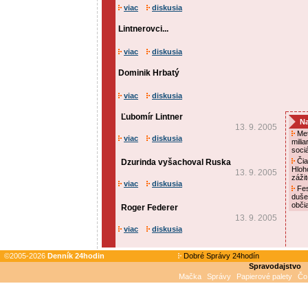
viac
diskusia
Lintnerovci...
viac
diskusia
Dominik Hrbatý
viac
diskusia
Ľubomír Lintner
Na
13. 9. 2005
Met
viac
diskusia
mili
soci
Čia
Dzurinda vyšachoval Ruska
Hloh
13. 9. 2005
záži
viac
diskusia
Fes
duše
obči
Roger Federer
13. 9. 2005
viac
diskusia
©2005-2026
Denník 24hodin
Dobré Správy 24hodín
Spravodajstvo
Mačka
Správy
Papierové palety
Čo 