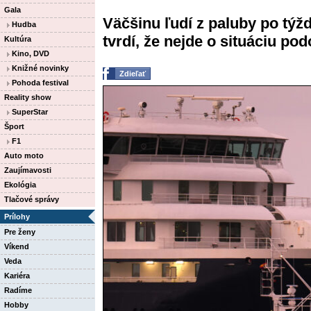
Gala
Väčšinu ľudí z paluby po tý
Hudba
tvrdí, že nejde o situáciu po
Kultúra
Kino, DVD
Knižné novinky
Zdieľať
Pohoda festival
Reality show
SuperStar
Šport
F1
Auto moto
Zaujímavosti
Ekológia
Tlačové správy
Prílohy
Pre ženy
Víkend
Veda
Kariéra
Radíme
Hobby