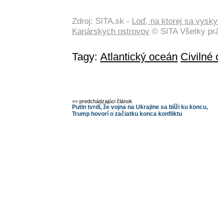
Zdroj: SITA.sk -
Loď, na ktorej sa vysky
Kanárskych ostrovov
© SITA Všetky pr
Tagy:
Atlantický oceán
Civilné
<< predchádzajúci článok
Putin tvrdí, že vojna na Ukrajine sa blíži ku koncu,
Trump hovorí o začiatku konca konfliktu