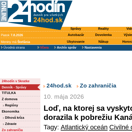
Správy
Reality
Vid
Autobazár
Dovolenka
Výsl
Piatok
7.8.2026
Ubytovanie
Nákup
Horos
Meniny má
Štefánia
Úvodná strana
Včera
Archív správ
Nastavenia
24hodín v Skratke
24hod.sk
Zo zahraničia
Denník - Správy
TITULKA
10. mája 2026
Z domova
Regióny
Loď, na ktorej sa vyskyt
Ekonomika
dorazila k pobrežiu Kan
Dlhová kríza
Zdravie
Tagy:
Atlantický oceán
Civilné
Zo zahraničia