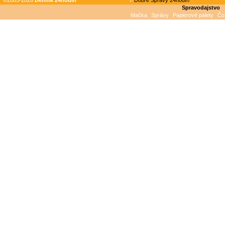
©2005-2026
Denník 24hodin
Dobré Správy 24hodín
Spravodajstvo
Mačka
Správy
Papierové palety
Čo 