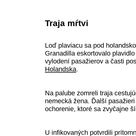
Traja mŕtvi
Loď plaviacu sa pod holandskou
Granadilla eskortovalo plavidlo 
vylodení pasažierov a časti p
Holandska
.
Na palube zomreli traja cestuj
nemecká žena. Ďalší pasažieri 
ochorenie, ktoré sa zvyčajne š
U infikovaných potvrdili príto