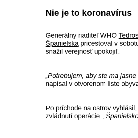
Nie je to koronavírus
Generálny riaditeľ WHO
Tedro
Španielska
pricestoval v sobot
snažil verejnosť upokojiť.
„Potrebujem, aby ste ma jasne p
napísal v otvorenom liste oby
Po príchode na ostrov vyhlási
zvládnutí operácie.
„Španielsko