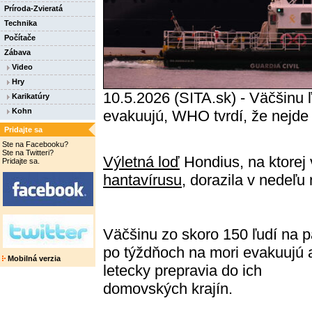
Príroda-Zvieratá
Technika
Počítače
Zábava
Video
Hry
10.5.2026 (SITA.sk) - Väčšinu 
Karikatúry
Kohn
evakuujú, WHO tvrdí, že nejde 
Pridajte sa
Ste na Facebooku?
Ste na Twitteri?
Výletná loď
Hondius, na ktorej 
Pridajte sa.
hantavírusu
, dorazila v nedeľu
Väčšinu zo skoro 150 ľudí na 
po týždňoch na mori evakuujú 
Mobilná verzia
letecky prepravia do ich
domovských krajín.