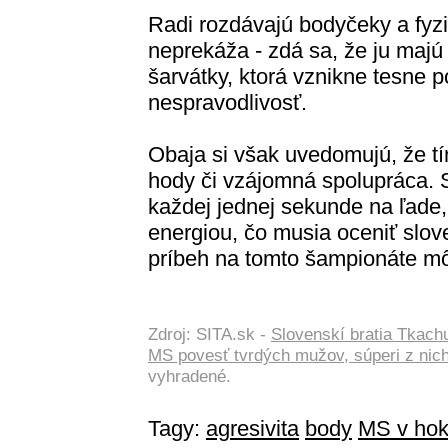
Radi rozdávajú bodyčeky a fyzi
neprekáža - zdá sa, že ju majú 
šarvátky, ktorá vznikne tesne p
nespravodlivosť.
Obaja si však uvedomujú, že t
hody či vzájomná spolupráca. 
každej jednej sekunde na ľade
energiou, čo musia oceniť slove
príbeh na tomto šampionáte mô
Zdroj: SITA.sk -
Slovenskí bratia Tkachu
MS povesť tvrdých mužov, súperi z nic
vyhradené.
Tagy:
agresivita
body
MS v hok