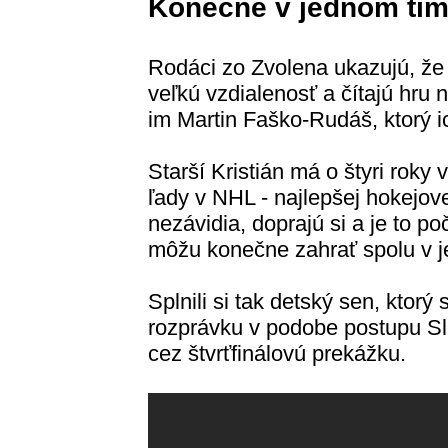
Konečne v jednom tí
Rodáci zo Zvolena ukazujú, že 
veľkú vzdialenosť a čítajú hr
im Martin Faško-Rudáš, ktorý i
Starší Kristián má o štyri roky
ľady v NHL - najlepšej hokejove
nezávidia, doprajú si a je to po
môžu konečne zahrať spolu v 
Splnili si tak detský sen, ktorý
rozprávku v podobe postupu Slo
cez štvrťfinálovú prekážku.