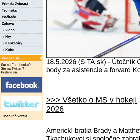
Príroda-Zvieratá
Technika
Počítače
Zábava
Video
Hry
Karikatúry
Kohn
Pridajte sa
18.5.2026 (SITA.sk) - Útočník C
Ste na Facebooku?
body za asistencie a forvard K
Ste na Twitteri?
Pridajte sa.
>>> Všetko o MS v hokeji
2026
Mobilná verzia
Americkí bratia Brady a Matth
Tkachukovci si spoločne zahral