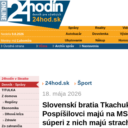
Správy
Reality
Vid
Autobazár
Dovolenka
Výsl
Nedeľa
9.8.2026
Ubytovanie
Nákup
Horos
Meniny má
Ľubomíra
Úvodná strana
Včera
Archív správ
Nastavenia
24hodín v Skratke
24hod.sk
Šport
Denník - Správy
TITULKA
18. mája 2026
Z domova
Regióny
Slovenskí bratia Tkachuk
Ekonomika
Pospíšilovci majú na MS
Dlhová kríza
Zdravie
súperi z nich majú stra
Zo zahraničia