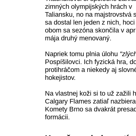
zimných olympijských hrách v
Taliansku, no na majstrovstvá 
sa dostal len jeden z nich, hoci
obom sa sezóna skončila v apríl
mája druhý menovaný.
Napriek tomu plnia úlohu
"zlých
Pospíšilovci. Ich fyzická hra, 
protihráčom a niekedy aj slovn
hokejistov.
Na vlastnej koži si to už zažili
Calgary Flames zatiaľ nazbieral
Komety Brno sa dvakrát presadi
formácii.