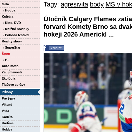
Tagy:
agresivita
body
MS v hok
Gala
Hudba
Kultúra
Útočník Calgary Flames zatiaľ
Kino, DVD
forvard Komety Brno sa dvak
Knižné novinky
hokeji 2026 Americkí ...
Pohoda festival
Reality show
SuperStar
Zdieľať
Šport
F1
Auto moto
Zaujímavosti
Ekológia
Tlačové správy
Prílohy
Pre ženy
Víkend
Veda
Kariéra
Radíme
Hobby