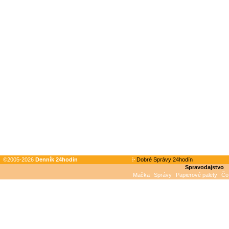
©2005-2026
Denník 24hodin
Dobré Správy 24hodín
Spravodajstvo
Mačka
Správy
Papierové palety
Čo 