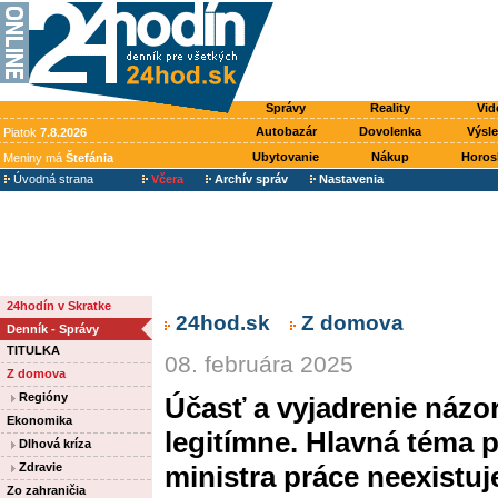
Správy
Reality
Vid
Autobazár
Dovolenka
Výsl
Piatok
7.8.2026
Ubytovanie
Nákup
Horos
Meniny má
Štefánia
Úvodná strana
Včera
Archív správ
Nastavenia
24hodín v Skratke
24hod.sk
Z domova
Denník - Správy
TITULKA
08. februára 2025
Z domova
Regióny
Účasť a vyjadrenie názo
Ekonomika
legitímne. Hlavná téma 
Dlhová kríza
Zdravie
ministra práce neexistuj
Zo zahraničia