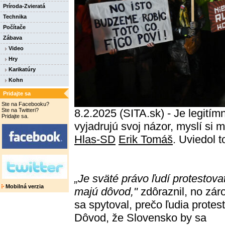
Príroda-Zvieratá
Technika
Počítače
Zábava
Video
Hry
Karikatúry
Kohn
Pridajte sa
Ste na Facebooku?
Ste na Twitteri?
8.2.2025 (SITA.sk) - Je legitím
Pridajte sa.
vyjadrujú svoj názor, myslí si 
Hlas-SD
Erik Tomáš
. Uviedol t
„Je sväté právo ľudí protestova
Mobilná verzia
majú dôvod,"
zdôraznil, no zár
sa spytoval, prečo ľudia protest
Dôvod, že Slovensko by sa