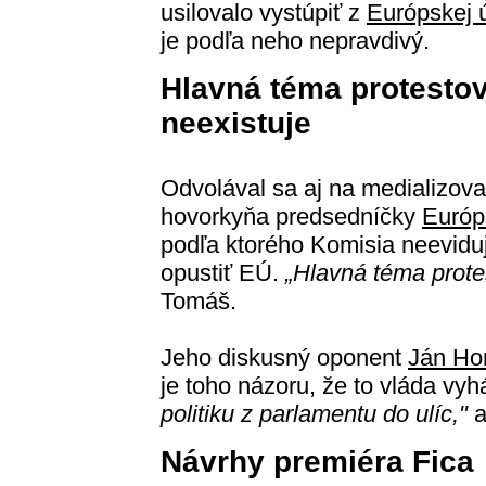
usilovalo vystúpiť z
Európskej 
je podľa neho nepravdivý.
Hlavná téma protesto
neexistuje
Odvolával sa aj na medializova
hovorkyňa predsedníčky
Európ
podľa ktorého Komisia neevidu
opustiť EÚ.
„Hlavná téma prote
Tomáš.
Jeho diskusný oponent
Ján Ho
je toho názoru, že to vláda vyh
politiku z parlamentu do ulíc,"
a
Návrhy premiéra Fica