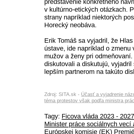
predstavenie konkrétneho náv
v kultúrno-etických otázkach.
strany napríklad niektorých po
Horecký neobáva.
Erik Tomáš sa vyjadril, že Hl
ústave, ide napríklad o zmenu 
mužov a ženy pri odmeňovaní. P
diskutovali a diskutujú, vyjadri
lepším partnerom na takúto dis
Zdroj: SITA.sk -
Účasť a vyjadrenie náz
téma protestov však podľa ministra prác
Tagy:
Ficova vláda 2023 - 202
Minister práce sociálnych vecí
Európskej komisie (EK)
Premié