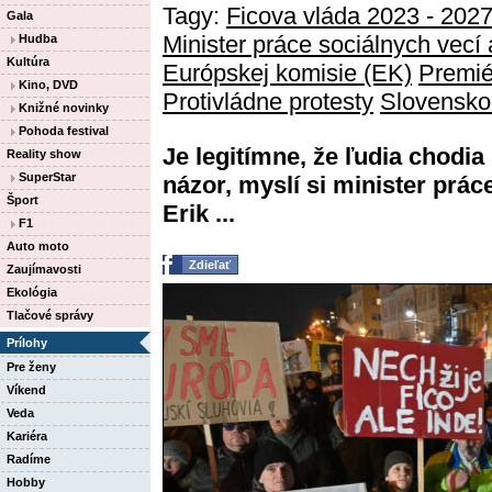
Tagy:
Ficova vláda 2023 - 202
Gala
Minister práce sociálnych vecí
Hudba
Kultúra
Európskej komisie (EK)
Premié
Kino, DVD
Protivládne protesty
Slovensko
Knižné novinky
Pohoda festival
Je legitímne, že ľudia chodia
Reality show
SuperStar
názor, myslí si minister prá
Šport
Erik ...
F1
Auto moto
Zdieľať
Zaujímavosti
Ekológia
Tlačové správy
Prílohy
Pre ženy
Víkend
Veda
Kariéra
Radíme
Hobby