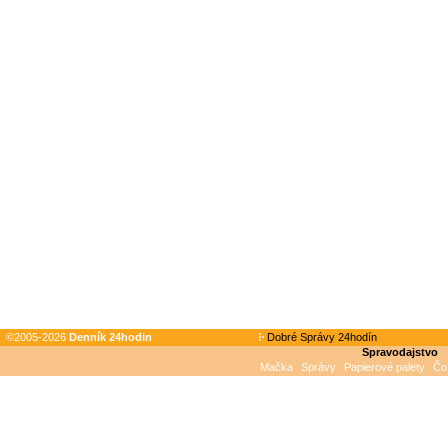
©2005-2026
Denník 24hodin
Dobré Správy 24hodín
Spravodajstvo
Mačka
Správy
Papierové palety
Čo 