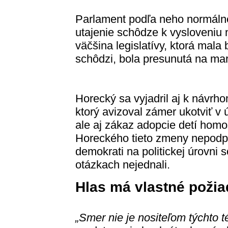
Parlament podľa neho normálne
utajenie schôdze k vysloveniu n
väčšina legislatívy, ktorá mala
schôdzi, bola presunutá na ma
Horecký sa vyjadril aj k návr
ktorý avizoval zámer ukotviť v 
ale aj zákaz adopcie detí hom
Horeckého tieto zmeny nepodpo
demokrati na politickej úrovni 
otázkach nejednali.
Hlas má vlastné poži
„Smer nie je nositeľom týchto t