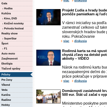
viac
diskusia
Gala
Hudba
Projekt Ľudia a hrady bude
Kultúra
pomôže pamiatkam aj ľuď
Kino, DVD
V rámci iniciatívy sa podľ
Knižné novinky
zamestnať celkovo už tak
Pohoda festival
slovenských hradov bude 
Reality show
roku. Pokračovanie
SuperStar
viac
diskusia
Šport
F1
Rodinná karta sa má spusti
Auto moto
chystá zľavy na detské po
aktivity – VIDEO
Zaujímavosti
Ekológia
Nárok na rodinnú kartu bu
Tlačové správy
nezaopatrenými deťmi do 1
Prílohy
práce pokračuje v príprave 
Pre ženy
viac
diskusia
Víkend
Veda
Domácnosti zasiahnuté kr
500 eur. Štát už začal s v
Kariéra
Radíme
Ministerstvo poskytne po
Hobby