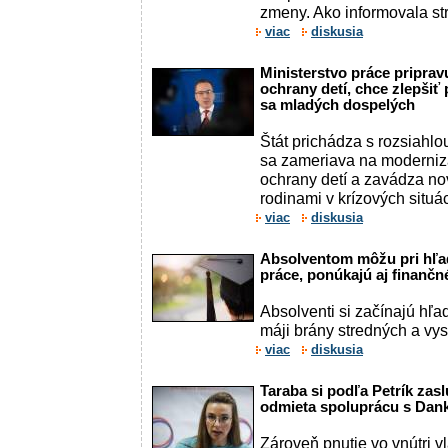
zmeny. Ako informovala str
viac
diskusia
Ministerstvo práce priprav
ochrany detí, chce zlepši
sa mladých dospelých
Štát prichádza s rozsiahlou
sa zameriava na moderniz
ochrany detí a zavádza no
rodinami v krízových situá
viac
diskusia
Absolventom môžu pri hľa
práce, ponúkajú aj finančn
Absolventi si začínajú hľ
máji brány stredných a vy
viac
diskusia
Taraba si podľa Petrík zas
odmieta spoluprácu s Da
Zároveň pnutie vo vnútri vl