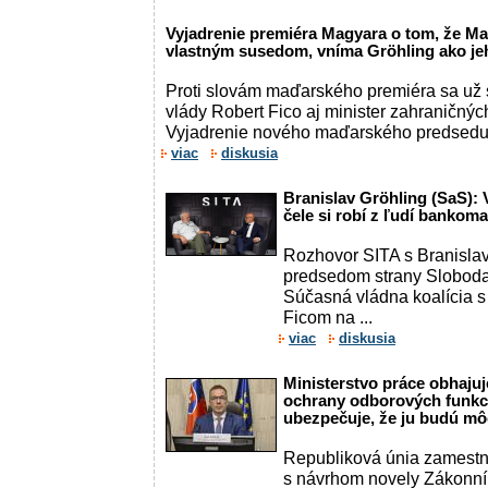
Vyjadrenie premiéra Magyara o tom, že Ma
vlastným susedom, vníma Gröhling ako je
Proti slovám maďarského premiéra sa už 
vlády Robert Fico aj minister zahraničných
Vyjadrenie nového maďarského predsedu
viac
diskusia
Branislav Gröhling (SaS): 
čele si robí z ľudí bank
Rozhovor SITA s Branisla
predsedom strany Sloboda 
Súčasná vládna koalícia 
Ficom na ...
viac
diskusia
Ministerstvo práce obhajuj
ochrany odborových funkc
ubezpečuje, že ju budú m
Republiková únia zamestn
s návrhom novely Zákonník