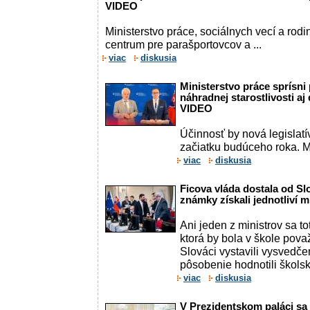
VIDEO
Ministerstvo práce, sociálnych vecí a rodi
centrum pre parašportovcov a ...
viac
diskusia
Ministerstvo práce sprísni 
náhradnej starostlivosti a
VIDEO
Účinnosť by nová legislat
začiatku budúceho roka. Min
viac
diskusia
Ficova vláda dostala od S
známky získali jednotliví m
Ani jeden z ministrov sa to
ktorá by bola v škole pov
Slováci vystavili vysvedče
pôsobenie hodnotili škols
viac
diskusia
V Prezidentskom paláci sa 