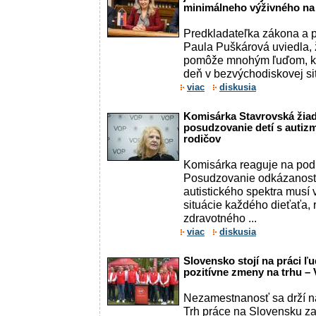
minimálneho výživného na
Predkladateľka zákona a 
Paula Puškárová uviedla, 
pomôže mnohým ľuďom, kt
deň v bezvýchodiskovej sit
viac
diskusia
Komisárka Stavrovská žiad
posudzovanie detí s autiz
rodičov
Komisárka reaguje na podn
Posudzovanie odkázanosti
autistického spektra musí 
situácie každého dieťaťa,
zdravotného ...
viac
diskusia
Slovensko stojí na práci ľu
pozitívne zmeny na trhu –
Nezamestnanosť sa drží na
Trh práce na Slovensku z