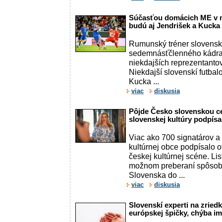
Súčasťou domácich ME v ma
budú aj Jendrišek a Kucka
Rumunský tréner slovensk
sedemnásťčlenného kádra z
niekdajších reprezentantov
Niekdajší slovenskí futbalo
Kucka ...
viac
diskusia
Pôjde Česko slovenskou c
slovenskej kultúry podpísa
Viac ako 700 signatárov a
kultúrnej obce podpísalo o
českej kultúrnej scéne. Lis
možnom preberaní spôsobo
Slovenska do ...
viac
diskusia
Slovenskí experti na zried
európskej špičky, chýba i