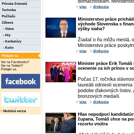
domácnostiam. Ministerstvo
Príroda-Zvieratá
viac
diskusia
Technika
Počítače
Ministerstvo práce prichád
Zábava
východe Slovenska s fina
výšky siaha?
Video
Hry
Žiadať o ňu môžu mestá, o
Karikatúry
Ministerstvo práce poskyt
Kohn
viac
diskusia
Pridajte sa
Ste na Facebooku?
Minister práce Erik Tomáš 
Ste na Twitteri?
ocenenie za ich prínos v so
Pridajte sa.
Počas 17. ročníka slávnos
laureáti odniesli ocenenia
podobe ďakovných listov, z
bronzových medailí.
viac
diskusia
Mobilná verzia
Hlas nepodporí kandidatú
župana, Tomáš chce na pos
rezortu vnútra