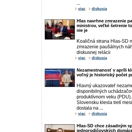
...
viac
diskusia
Hlas navrhne zmrazenie p
ministrov, veľké šetrenie 
nie je
Koaličná strana Hlas-SD n
zmrazenie paušálnych náhr
diskusnej relácii
viac
diskusia
Nezamestnanosť v apríli kl
voľný je historický počet 
Hlavný ukazovateľ nezames
disponibilných uchádzačo
produktívnom veku (PDU)
Slovensku klesla tretí mesi
dostala na ...
viac
diskusia
Hlas-SD chce zásadným sp
jednorodičovských domácn