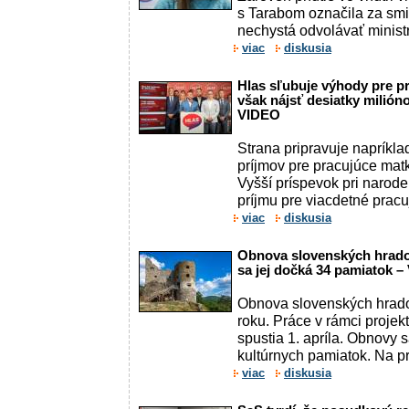
s Tarabom označila za smi
nechystá odvolávať ministr
viac
diskusia
Hlas sľubuje výhody pre p
však nájsť desiatky milión
VIDEO
Strana pripravuje napríkla
príjmov pre pracujúce matky
Vyšší príspevok pri narode
príjmu pre viacdetné pracuj
viac
diskusia
Obnova slovenských hrado
sa jej dočká 34 pamiatok 
Obnova slovenských hrado
roku. Práce v rámci projek
spustia 1. apríla. Obnovy 
kultúrnych pamiatok. Na pr
viac
diskusia