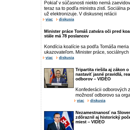
Pokiaľ v súčasnosti niekto nemá zaevido
teraz sa to podľa ministra zistí. Sociálna
už elektronizuje. V diskusnej relácii
viac
diskusia
Minister práce Tomáš zatvára oči pred koal
stále má 78 poslancov
Kondícia koalície sa podľa Tomáša meria
ukazovateľom. Minister práce, sociálnych v
viac
diskusia
Tripartita riešila aj zákon 
nastaviť jasné pravidlá, re
odborov – VIDEO
Konfederácii odborových 
možnosť odborovo sa organ
viac
diskusia
Nezamestnanosť na Sloven
zdôraznil aj historický po
miest – VIDEO