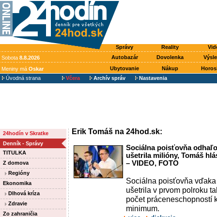
Správy
Reality
Vid
Autobazár
Dovolenka
Výsl
Sobota
8.8.2026
Ubytovanie
Nákup
Horos
Meniny má
Oskar
Úvodná strana
Včera
Archív správ
Nastavenia
Erik Tomáš na 24hod.sk:
24hodín v Skratke
Denník - Správy
Sociálna poisťovňa odhaľ
TITULKA
ušetrila milióny, Tomáš hlá
– VIDEO, FOTO
Z domova
Regióny
Sociálna poisťovňa vďaka 
Ekonomika
ušetrila v prvom polroku t
Dlhová kríza
počet práceneschopností k
Zdravie
minimum.
Zo zahraničia