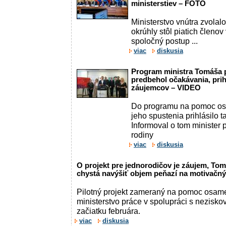
ministerstiev – FOTO
Ministerstvo vnútra zvola
okrúhly stôl piatich členov
spoločný postup ...
viac
diskusia
Program ministra Tomáša 
predbehol očakávania, prih
záujemcov – VIDEO
Do programu na pomoc os
jeho spustenia prihlásilo 
Informoval o tom minister 
rodiny
viac
diskusia
O projekt pre jednorodičov je záujem, To
chystá navýšiť objem peňazí na motivačný
Pilotný projekt zameraný na pomoc osame
ministerstvo práce v spolupráci s nezisk
začiatku februára.
viac
diskusia