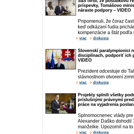
SaS tvrdí, že posudkovú r
príspevky, Tomášovo minis
náraste podpory – VIDEO
Pripomenuli, že čoraz čast
keď odkázaní ľudia prichád
kompenzácie a štát podľa
viac
diskusia
Slovenskí paralympionici 
disciplínach, podporiť ich p
VIDEO
Prezident odcestuje do Tal
slávnostnom otvorení zimn
viac
diskusia
Projekty splnili všetky po
príslušnými právnymi predp
práce na vyjadrenia posl
Splnomocnenec vlády pre
Alexander Daško dohodil 74
manželke. Upozornil na to
viac
diskusia