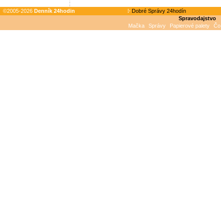
©2005-2026
Denník 24hodin
Dobré Správy 24hodín
Spravodajstvo
Mačka
Správy
Papierové palety
Čo 