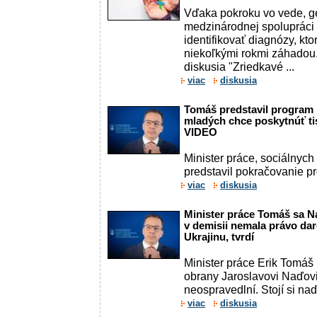
Vďaka pokroku vo vede, g
medzinárodnej spoluprác
identifikovať diagnózy, kto
niekoľkými rokmi záhadou
diskusia "Zriedkavé ...
viac
diskusia
Tomáš predstavil program 
mladých chce poskytnúť ti
VIDEO
Minister práce, sociálnych
predstavil pokračovanie 
viac
diskusia
Minister práce Tomáš sa N
v demisii nemala právo da
Ukrajinu, tvrdí
Minister práce Erik Tomáš 
obrany Jaroslavovi Naďovi
neospravedlní. Stojí si naďa
viac
diskusia