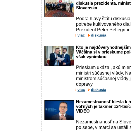
diskusia prezidenta, minist
Slovenska
Podľa hlavy štátu diskusia 
potrebe kultivovaného dia
Prezident Peter Pellegrini .
viac
diskusia
Kto je najdôveryhodnejším
Väčšina si v prieskume pole
však výnimkou
Prieskum ukázal, akú mie
ministri súčasnej vlády. 
ministrom súčasnej vlády j
dopravy
viac
diskusia
Nezamestnanosť klesla k hr
voľných je takmer 124-tisí
VIDEO
Nezamestnanosť na Slove
po sebe, v marci sa ustálil