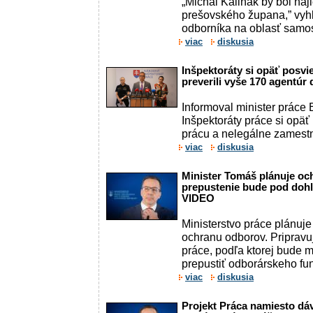
„Michal Kaliňák by bol na
prešovského župana,” vyhl
odborníka na oblasť samos
viac
diskusia
Inšpektoráty si opäť posvie
preverili vyše 170 agentú
Informoval minister práce
Inšpektoráty práce si opäť 
prácu a nelegálne zamestn
viac
diskusia
Minister Tomáš plánuje oc
prepustenie bude pod dohľ
VIDEO
Ministerstvo práce plánuje
ochranu odborov. Priprav
práce, podľa ktorej bude 
prepustiť odborárskeho fu
viac
diskusia
Projekt Práca namiesto dá