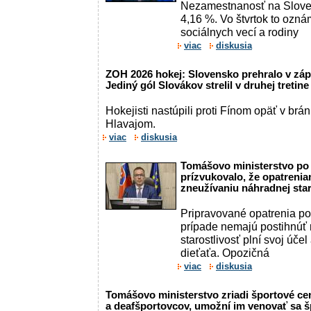
Nezamestnanosť na Sloven
4,16 %. Vo štvrtok to oznám
sociálnych vecí a rodiny
viac
diskusia
ZOH 2026 hokej: Slovensko prehralo v záp
Jediný gól Slovákov strelil v druhej tretin
Hokejisti nastúpili proti Fínom opäť v b
Hlavajom.
viac
diskusia
Tomášovo ministerstvo po k
prízvukovalo, že opatrenia
zneužívaniu náhradnej star
Pripravované opatrenia po
prípade nemajú postihnúť 
starostlivosť plní svoj úče
dieťaťa. Opozičná
viac
diskusia
Tomášovo ministerstvo zriadi športové c
a deafšportovcov, umožní im venovať sa š