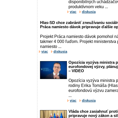
disponibilných uchádzačo
produktívnom veku ...
viac
diskusia
Hlas-SD chce zabrániť zneužívaniu sociál
Práca namiesto dávok pripravuje ďalšie o
Projekt Práca namiesto dávok pomohol n
takmer 4 000 ľuďom. Projekt ministerstva
namiesto ...
viac
diskusia
Opozícia vyzýva ministra 
eurofondovej výzvy, plánu
– VIDEO
Opozícia vyzýva ministra p
rodiny Erika Tomáša (Hlas-
eurofondovú výzvu zamera
...
viac
diskusia
Vláda chce zasiahnuť proti 
pripravuje nový zákon a si