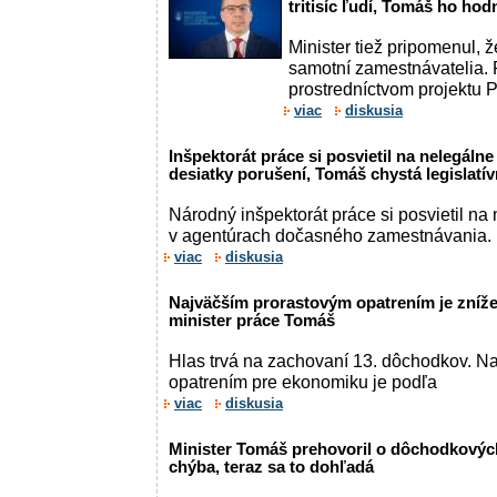
tritisíc ľudí, Tomáš ho ho
Minister tiež pripomenul, že
samotní zamestnávatelia. 
prostredníctvom projektu P
viac
diskusia
Inšpektorát práce si posvietil na nelegálne
desiatky porušení, Tomáš chystá legislat
Národný inšpektorát práce si posvietil n
v agentúrach dočasného zamestnávania. P
viac
diskusia
Najväčším prorastovým opatrením je znížen
minister práce Tomáš
Hlas trvá na zachovaní 13. dôchodkov. N
opatrením pre ekonomiku je podľa
viac
diskusia
Minister Tomáš prehovoril o dôchodkovýc
chýba, teraz sa to dohľadá