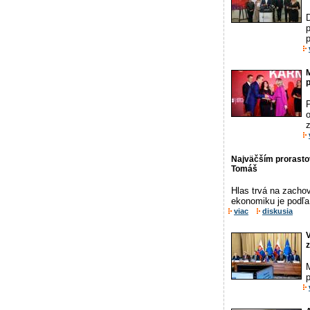
p
p
M
p
P
z
Najväčším prorastov
Tomáš
Hlas trvá na zacho
ekonomiku je podľa
viac
diskusia
V
z
M
p