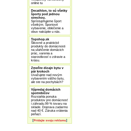
online tu
Decathlon, to sú všetky
športy pod jednou
strechou.
Sprístupňujeme šport
všetkým. Športové
vybavenie, oblečenie a
obuv nakúpite u nás.
Topshop.sk
Šikovné a praktické
produkty do domácnosti
na uľahčenie domácich
prác, varenia a
starostlivosť o zdravie a
krásu.
Zmeňte dizajn bytu v
pár krokoch
Uvažujete nad novým
vybavením vášho bytu,
ale ste na pochybách?
Výpredaj domácich
spotrebičov
Rozsiahla ponuka
produktov pre domácnosť
i záhradu.99 % tovaru na
sklade. Doprava zadarmo
nad 40 €. Záruka vrátenia
peňazí.
[
]
Pridajte svoju reklamu