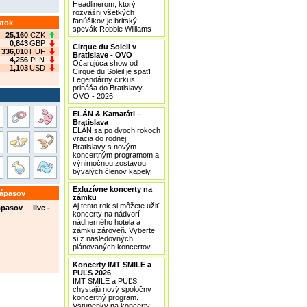
Headlinerom, ktorý
rozvášni všetkých
fanúšikov je britský
stok
spevák Robbie Williams
25,160
CZK
0,843
GBP
Cirque du Soleil v
336,010
HUF
Bratislave - OVO
4,256
PLN
Očarujúca show od
1,103
USD
Cirque du Soleil je späť!
Legendárny cirkus
prináša do Bratislavy
OVO - 2026
ELÁN & Kamaráti –
Bratislava
ELÁN sa po dvoch rokoch
vracia do rodnej
Bratislavy s novým
koncertným programom a
výnimočnou zostavou
bývalých členov kapely.
Exluzívne koncerty na
zápasov
zámku
Aj tento rok si môžete užiť
ápasov live -
koncerty na nádvorí
nádherného hotela a
zámku zároveň. Vyberte
si z nasledovných
plánovaných koncertov.
Koncerty IMT SMILE a
PUĽS 2026
IMT SMILE a PUĽS
chystajú nový spoločný
koncertný program.
Vstupenky na koncerty