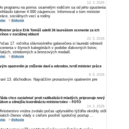
12. 3. 2026
Do programu na pomoc osamelým rodičom sa od jeho spustenia
rihlásilo takmer 4 000 záujemcov. Informoval o tom minister
ráce, sociálnych vecí a rodiny
viac
diskusia
inister práce Erik Tomáš udelil 36 laureátom ocenenie za ich
rínos v sociálnej oblasti
22. 5. 2026
očas 17. ročníka slávnostného galavečera si laureáti odniesli
ocenenia v štyroch kategóriách v podobe ďakovných listov,
latých, strieborných a bronzových medailí.
viac
diskusia
ým opatrením je zníženie daní a odvodov, tvrdí minister práce
6. 6. 2026
vaní 13. dôchodkov. Najväčším prorastovým opatrením pre
láda chce zasiahnuť proti radikalizácii mladých, pripravuje nový
ákon a silnejšiu koordináciu ministerstiev – FOTO
14. 2. 2026
inisterstvo vnútra zvolalo počas uplynulého týždňa okrúhly stôl
iatich členov vlády s cieľom posilniť spoločný postup ...
viac
diskusia