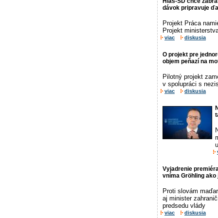
Hlas-SD chce zabrán
dávok pripravuje ďa
Projekt Práca nami
Projekt ministerstv
viac
diskusia
O projekt pre jedno
objem peňazí na mo
Pilotný projekt za
v spolupráci s nezi
viac
diskusia
N
m
Vyjadrenie premiér
vníma Gröhling ako 
Proti slovám maďar
aj minister zahran
predsedu vlády
viac
diskusia