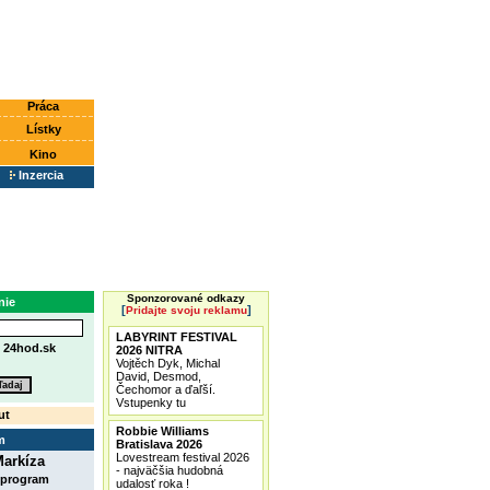
Práca
Lístky
Kino
Inzercia
Sponzorované odkazy
nie
[
]
Pridajte svoju reklamu
LABYRINT FESTIVAL
e
24hod.sk
2026 NITRA
Vojtěch Dyk, Michal
David, Desmod,
Čechomor a ďaľší.
Vstupenky tu
ut
Robbie Williams
m
Bratislava 2026
Lovestream festival 2026
arkíza
- najväčšia hudobná
 program
udalosť roka !