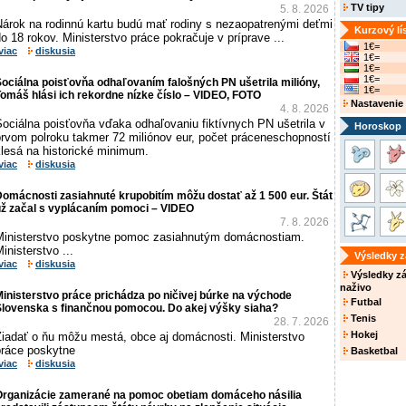
TV tipy
5. 8. 2026
Nárok na rodinnú kartu budú mať rodiny s nezaopatrenými deťmi
Kurzový lí
o 18 rokov. Ministerstvo práce pokračuje v príprave ...
1€=
viac
diskusia
1€=
1€=
1€=
ociálna poisťovňa odhaľovaním falošných PN ušetrila milióny,
1€=
omáš hlási ich rekordne nízke číslo – VIDEO, FOTO
Nastavenie
4. 8. 2026
ociálna poisťovňa vďaka odhaľovaniu fiktívnych PN ušetrila v
Horoskop
prvom polroku takmer 72 miliónov eur, počet práceneschopností
klesá na historické minimum.
viac
diskusia
omácnosti zasiahnuté krupobitím môžu dostať až 1 500 eur. Štát
už začal s vyplácaním pomoci – VIDEO
7. 8. 2026
Ministerstvo poskytne pomoc zasiahnutým domácnostiam.
inisterstvo ...
Výsledky 
viac
diskusia
Výsledky z
naživo
inisterstvo práce prichádza po ničivej búrke na východe
Futbal
Slovenska s finančnou pomocou. Do akej výšky siaha?
Tenis
28. 7. 2026
Hokej
Žiadať o ňu môžu mestá, obce aj domácnosti. Ministerstvo
práce poskytne
Basketbal
viac
diskusia
Organizácie zamerané na pomoc obetiam domáceho násilia