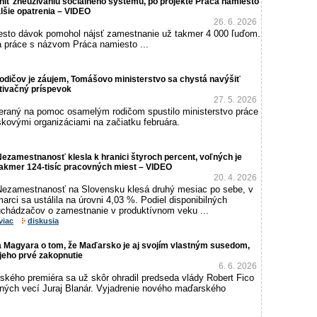
iť zneužívaniu sociálneho systému, po projekte Práca namiesto
lšie opatrenia – VIDEO
26. 6. 2026
esto dávok pomohol nájsť zamestnanie už takmer 4 000 ľuďom.
a práce s názvom Práca namiesto ...
rodičov je záujem, Tomášovo ministerstvo sa chystá navýšiť
tivačný príspevok
27. 5. 2026
meraný na pomoc osamelým rodičom spustilo ministerstvo práce
skovými organizáciami na začiatku februára.
ezamestnanosť klesla k hranici štyroch percent, voľných je
takmer 124-tisíc pracovných miest – VIDEO
20. 4. 2026
Nezamestnanosť na Slovensku klesá druhý mesiac po sebe, v
arci sa ustálila na úrovni 4,03 %. Podiel disponibilných
uchádzačov o zamestnanie v produktívnom veku ...
viac
diskusia
a Magyara o tom, že Maďarsko je aj svojím vlastným susedom,
jeho prvé zakopnutie
6. 6. 2026
ského premiéra sa už skôr ohradil predseda vlády Robert Fico
ičných vecí Juraj Blanár. Vyjadrenie nového maďarského