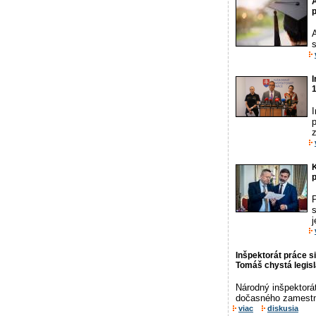
p
A
I
I
p
K
p
j
Inšpektorát práce si
Tomáš chystá legis
Národný inšpektorát
dočasného zamestn
viac
diskusia