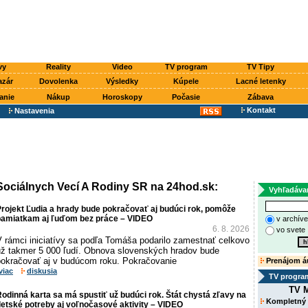
vy
Reality
Video
TV program
TV Tipy
azár
Dovolenka
Výsledky
Kúpele
Lacné letenky
anie
Nákup
Horoskopy
Počasie
Zábava
Kontakt
Nastavenia
 Sociálnych Vecí A Rodiny SR na 24hod.sk:
Vyhľadáva
rojekt Ľudia a hrady bude pokračovať aj budúci rok, pomôže
pamiatkam aj ľuďom bez práce – VIDEO
v archív
6. 8. 2026
vo svete
V rámci iniciatívy sa podľa Tomáša podarilo zamestnať celkovo
už takmer 5 000 ľudí. Obnova slovenských hradov bude
pokračovať aj v budúcom roku. Pokračovanie
Prenájom á
viac
diskusia
TV progra
TV M
odinná karta sa má spustiť už budúci rok. Štát chystá zľavy na
Kompletný
etské potreby aj voľnočasové aktivity – VIDEO