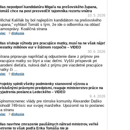
Hlas nepodporí kandidatúru Migaľa na prešovského župana,
omáš chce na post presvedčiť tajomníka rezortu vnútra
10. 5. 2026
„Michal Kaliňák by bol najlepším kandidátom na prešovského
upana,” vyhlásil Tomáš s tým, že ide o odborníka na oblasť
samosprávy. Koaličná strana
viac
diskusia
las sľubuje výhody pre pracujúce matky, musí na ne však nájsť
esiatky miliónov eur v štátnom rozpočte – VIDEO
30. 6. 2026
trana pripravuje napríklad aj odpustenie dane z príjmov pre
racujúce matky so štyri a viac deťmi. Vyšší príspevok pri
arodení dieťaťa, nulová daň z príjmu pre viacdetné pracujúce
atky či ...
viac
diskusia
rojekty splnili všetky podmienky stanovené výzvou a
ríslušnými právnymi predpismi, reaguje ministerstvo práce na
vyjadrenia poslanca Ledeckého – VIDEO
9. 4. 2026
Splnomocnenec vlády pre rómske komunity Alexander Daško
ohodil 749-tisíc eur svojej manželke. Upozornil na to poslanec
a stranu
viac
diskusia
Hlas navrhne zmrazenie paušálnych náhrad ministrov, veľké
etrenie to však podľa Erika Tomáša nie je