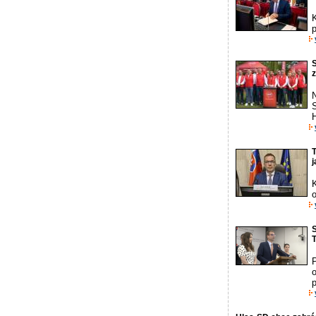
p
S
H
T
j
o
S
P
o