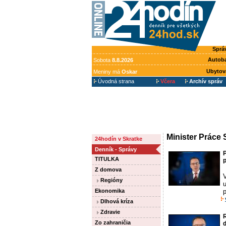
Sprá
Autob
Sobota
8.8.2026
Ubytov
Meniny má
Oskar
Úvodná strana
Včera
Archív správ
Minister Práce
24hodín v Skratke
Denník - Správy
P
TITULKA
Z domova
Regióny
Ekonomika
Dlhová kríza
Zdravie
R
Zo zahraničia
d