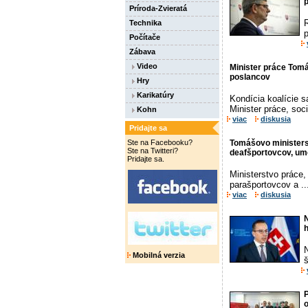
p
Príroda-Zvieratá
Technika
p
Počítače
Zábava
Video
Minister práce Tomáš
poslancov
Hry
Karikatúry
Kondícia koalície 
Minister práce, soci
Kohn
viac
diskusia
Pridajte sa
Ste na Facebooku?
Tomášovo ministers
Ste na Twitteri?
deafšportovcov, um
Pridajte sa.
Ministerstvo práce,
parašportovcov a ..
viac
diskusia
Mobilná verzia
š
o