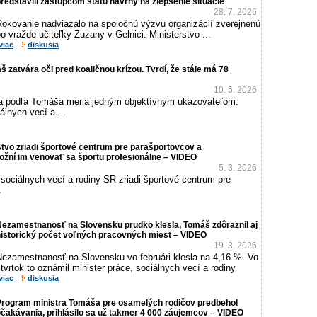
redstavili zástupcom štátu návrhy na zlepšenie situácie
28. 7. 2026
Rokovanie nadviazalo na spoločnú výzvu organizácií zverejnenú
o vražde učiteľky Zuzany v Gelnici. Ministerstvo ...
viac
diskusia
 zatvára oči pred koaličnou krízou. Tvrdí, že stále má 78
10. 5. 2026
sa podľa Tomáša meria jedným objektívnym ukazovateľom.
álnych vecí a ...
tvo zriadi športové centrum pre parašportovcov a
ožní im venovať sa športu profesionálne – VIDEO
5. 3. 2026
 sociálnych vecí a rodiny SR zriadi športové centrum pre
.
Nezamestnanosť na Slovensku prudko klesla, Tomáš zdôraznil aj
historický počet voľných pracovných miest – VIDEO
19. 3. 2026
Nezamestnanosť na Slovensku vo februári klesla na 4,16 %. Vo
tvrtok to oznámil minister práce, sociálnych vecí a rodiny
viac
diskusia
Program ministra Tomáša pre osamelých rodičov predbehol
čakávania, prihlásilo sa už takmer 4 000 záujemcov – VIDEO