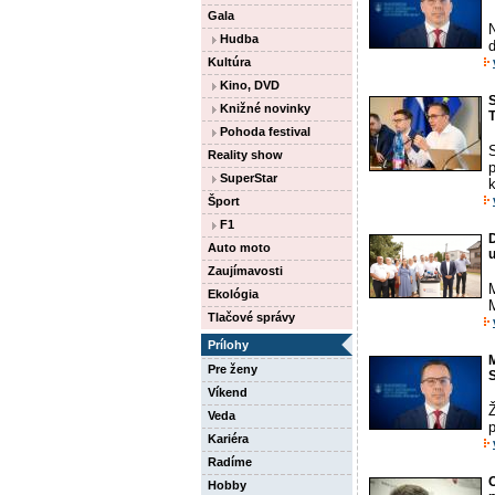
Gala
Hudba
d
Kultúra
Kino, DVD
S
Knižné novinky
T
Pohoda festival
S
Reality show
SuperStar
Šport
F1
D
Auto moto
Zaujímavosti
Ekológia
M
Tlačové správy
Prílohy
M
Pre ženy
Víkend
Veda
Kariéra
Radíme
Hobby