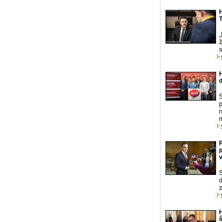
T
ž
H
d
S
p
n
m
P
p
d
z
š