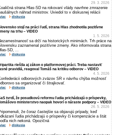
29. 3. 2026
Koaličná strana Hlas-SD na rokovaní vlády navrhne zmrazenie
aušálnych náhrad ministrov. Uviedol to v diskusnej relácii
viac
diskusia
lovensko stojí na práci ľudí, strana Hlas zhodnotila pozitívne
zmeny na trhu – VIDEO
1. 5. 2026
Nezamestnanosť sa drží na historických minimách. Trh práce na
Slovensku zaznamenal pozitívne zmeny. Ako informovala strana
las-SD, ...
viac
diskusia
ripartita riešila aj zákon o platformovej práci. Treba nastaviť
asné pravidlá, reagoval Tomáš na kritiku odborov – VIDEO
4. 5. 2026
Konfederácii odborových zväzov SR v návrhu chýba možnosť
dborovo sa organizovať či štrajkovať.
viac
diskusia
aS tvrdí, že posudkovú reformu ľudia prichádzajú o príspevky,
Tomášovo ministerstvo naopak hovorí o náraste podpory – VIDEO
26. 5. 2026
ripomenuli, že čoraz častejšie sa objavujú prípady, keď
dkázaní ľudia prichádzajú o príspevky či kompenzácie a štát
podľa nich nekoná. Opozičná
viac
diskusia