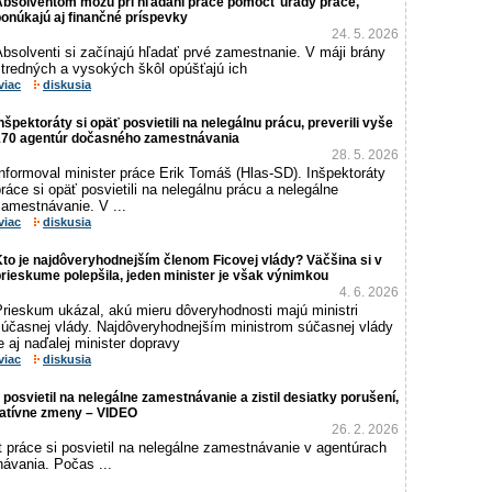
Absolventom môžu pri hľadaní práce pomôcť úrady práce,
onúkajú aj finančné príspevky
24. 5. 2026
bsolventi si začínajú hľadať prvé zamestnanie. V máji brány
stredných a vysokých škôl opúšťajú ich
viac
diskusia
nšpektoráty si opäť posvietili na nelegálnu prácu, preverili vyše
170 agentúr dočasného zamestnávania
28. 5. 2026
nformoval minister práce Erik Tomáš (Hlas-SD). Inšpektoráty
ráce si opäť posvietili na nelegálnu prácu a nelegálne
zamestnávanie. V ...
viac
diskusia
to je najdôveryhodnejším členom Ficovej vlády? Väčšina si v
rieskume polepšila, jeden minister je však výnimkou
4. 6. 2026
Prieskum ukázal, akú mieru dôveryhodnosti majú ministri
súčasnej vlády. Najdôveryhodnejším ministrom súčasnej vlády
e aj naďalej minister dopravy
viac
diskusia
 posvietil na nelegálne zamestnávanie a zistil desiatky porušení,
latívne zmeny – VIDEO
26. 2. 2026
 práce si posvietil na nelegálne zamestnávanie v agentúrach
ávania. Počas ...