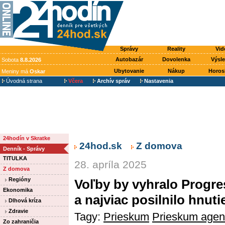
Správy
Reality
Vid
Autobazár
Dovolenka
Výsl
Sobota
8.8.2026
Ubytovanie
Nákup
Horos
Meniny má
Oskar
Úvodná strana
Včera
Archív správ
Nastavenia
24hodín v Skratke
24hod.sk
Z domova
Denník - Správy
TITULKA
28. apríla 2025
Z domova
Regióny
Voľby by vyhralo Progre
Ekonomika
a najviac posilnilo hnut
Dlhová kríza
Zdravie
Tagy:
Prieskum
Prieskum agen
Zo zahraničia