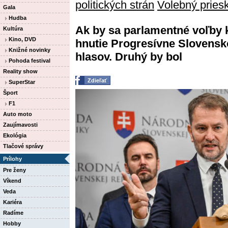
politických strán
Volebný prie
Gala
Hudba
Ak by sa parlamentné voľby ko
Kultúra
Kino, DVD
hnutie Progresívne Slovensk
Knižné novinky
hlasov. Druhý by bol
Pohoda festival
Reality show
Zdieľať
SuperStar
Šport
F1
Auto moto
Zaujímavosti
Ekológia
Tlačové správy
Prílohy
Pre ženy
Víkend
Veda
Kariéra
Radíme
Hobby