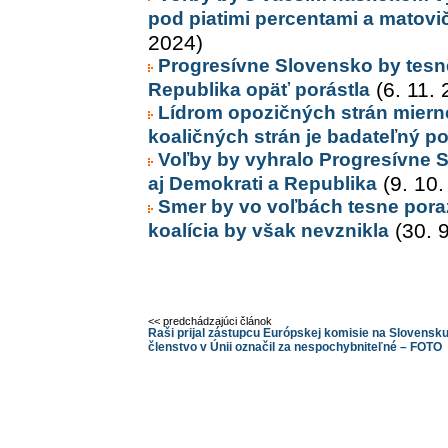
pod piatimi percentami a matovič
2024)
Progresívne Slovensko by tesn
Republika opäť porástla
(6. 11. 
Lídrom opozičných strán mierne
koaličných strán je badateľný p
Voľby by vyhralo Progresívne S
aj Demokrati a Republika
(9. 10.
Smer by vo voľbách tesne pora
koalícia by však nevznikla
(30. 
<< predchádzajúci článok
Raši prijal zástupcu Európskej komisie na Slovensku
členstvo v Únii označil za nespochybniteľné – FOTO