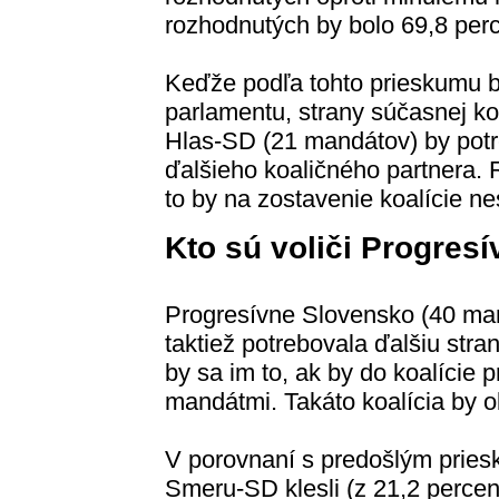
rozhodnutých by bolo 69,8 per
Keďže podľa tohto prieskumu 
parlamentu, strany súčasnej k
Hlas-SD (21 mandátov) by potre
ďalšieho koaličného partnera. 
to by na zostavenie koalície nes
Kto sú voliči Progres
Progresívne Slovensko (40 ma
taktiež potrebovala ďalšiu stra
by sa im to, ak by do koalície p
mandátmi. Takáto koalícia by o
V porovnaní s predošlým prie
Smeru-SD klesli (z 21,2 percen