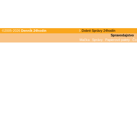
©2005-2026
Denník 24hodin
Dobré Správy 24hodín
Spravodajstvo
Mačka
Správy
Papierové palety
Čo 