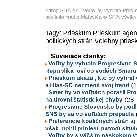
Zdroj: SITA.sk -
Voľby by vyhralo Progre
posilnilo hnutie Matoviča
© SITA Všetky
Tagy:
Prieskum
Prieskum agen
politických strán
Volebný prie
Súvisiace články:
Voľby by vyhralo Progresívne Sl
Republika loví vo vodách Smeru
Prieskum ukázal, kto by vyhra
a Hlas-SD nezmenil svoj trend
(1
Smer by vo voľbách porazil Pro
na úrovni štatistickej chyby
(28.
Progresívne Slovensko by podľ
SNS by sa vo voľbách prepadla
(
Preferencie koaličných strán aj
však mohli priniesť patovú situá
Voľby by s väčším náskokom vy