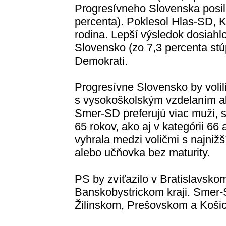
Progresívneho Slovenska posiln
percenta). Poklesol Hlas-SD, 
rodina. Lepší výsledok dosiahl
Slovensko (zo 7,3 percenta stú
Demokrati.
Progresívne Slovensko by volili
s vysokoškolským vzdelaním al
Smer-SD preferujú viac muži, st
65 rokov, ako aj v kategórii 66
vyhrala medzi voličmi s najniž
alebo učňovka bez maturity.
PS by zvíťazilo v Bratislavsk
Banskobystrickom kraji. Smer-
Žilinskom, Prešovskom a Košic