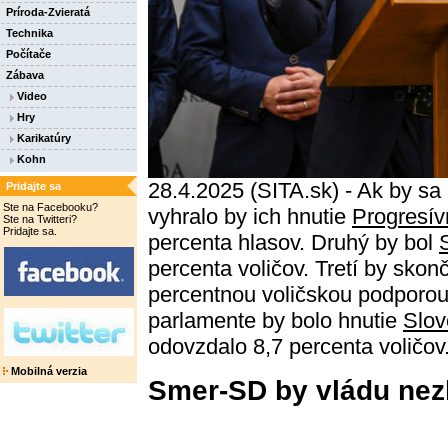
Príroda-Zvieratá
Technika
Počítače
Zábava
Video
Hry
Karikatúry
Kohn
28.4.2025 (SITA.sk) - Ak by sa 
Pridajte sa
Ste na Facebooku?
vyhralo by ich hnutie
Progresív
Ste na Twitteri?
Pridajte sa.
percenta hlasov. Druhý by bol
percenta voličov. Tretí by sko
percentnou voličskou podporou.
parlamente by bolo hnutie
Slov
odovzdalo 8,7 percenta voličov
Mobilná verzia
Smer-SD by vládu nezl