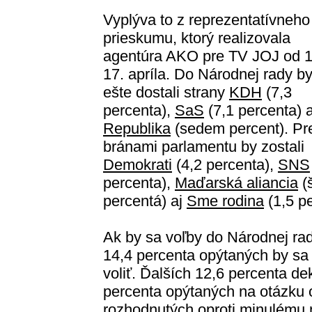
Vyplýva to z reprezentatívneho
prieskumu, ktorý realizovala
agentúra AKO pre TV JOJ od 1
17. apríla. Do Národnej rady b
ešte dostali strany
KDH
(7,3
percenta),
SaS
(7,1 percenta) 
Republika
(sedem percent). Pr
bránami parlamentu by zostali
Demokrati
(4,2 percenta),
SNS
percenta),
Maďarská aliancia
(š
percentá) aj
Sme rodina
(1,5 pe
Ak by sa voľby do Národnej rad
14,4 percenta opýtaných by sa 
voliť. Ďalších 12,6 percenta dek
percenta opýtaných na otázku 
rozhodnutých oproti minulému 