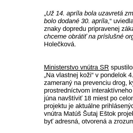
„
Už 14. apríla bola uzavretá zm
bolo dodané 30. apríla
,“ uvied
znaky dopredu pripravenej záka
chceme obrátiť na príslušné org
Holečková.
Ministerstvo vnútra SR
spustil
„Na vlastnej koži“ v pondelok 4
zameraný na prevenciu drog, ky
prostredníctvom interaktívneh
júna navštíviť 18 miest po cel
projektu je aktuálne prihlásenýc
vnútra Matúš Šutaj Eštok proje
byť adresná, otvorená a zrozum