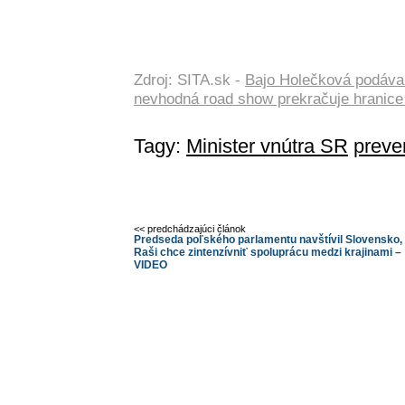
Zdroj: SITA.sk -
Bajo Holečková podáva 
nevhodná road show prekračuje hranic
Tagy:
Minister vnútra SR
preve
<< predchádzajúci článok
Predseda poľského parlamentu navštívil Slovensko,
Raši chce zintenzívniť spoluprácu medzi krajinami –
VIDEO