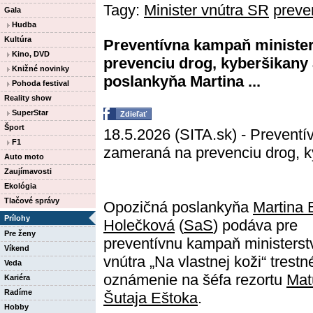
Tagy:
Minister vnútra SR
preve
Gala
Hudba
Kultúra
Preventívna kampaň minister
Kino, DVD
prevenciu drog, kyberšikany 
Knižné novinky
poslankyňa Martina ...
Pohoda festival
Reality show
SuperStar
Zdieľať
Šport
18.5.2026 (SITA.sk) - Preventí
F1
zameraná na prevenciu drog, ky
Auto moto
Zaujímavosti
Ekológia
Tlačové správy
Opozičná poslankyňa
Martina 
Prílohy
Holečková
(
SaS
) podáva pre
Pre ženy
preventívnu kampaň ministerst
Víkend
vnútra „Na vlastnej koži“ trestn
Veda
oznámenie na šéfa rezortu
Mat
Kariéra
Radíme
Šutaja Eštoka
.
Hobby