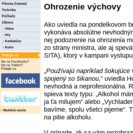
Príroda-Zvieratá
Ohrozenie výchovy
Technika
Počítače
Zábava
Ako uviedla na pondelkovom brí
Video
vykonáva absolútne nevhodným
Hry
nej podozrenie na ohrozenia m
Karikatúry
zo strany ministra, ale aj spe
Kohn
SITA), ktorý v kampani vystupu
Pridajte sa
Ste na Facebooku?
Ste na Twitteri?
Pridajte sa.
„
Používajú napríklad šokujúce v
spojený so šikanou
,“ uviedla H
nevhodná a neprofesionálna. 
spieva texty typu: „Alkohol mám
ja ťa milujem“ alebo „Vychlade
bavíme, spolu všetci pijeme“.
Mobilná verzia
na pitie alkoholu.
V prípade, ak sa vám nezobraz