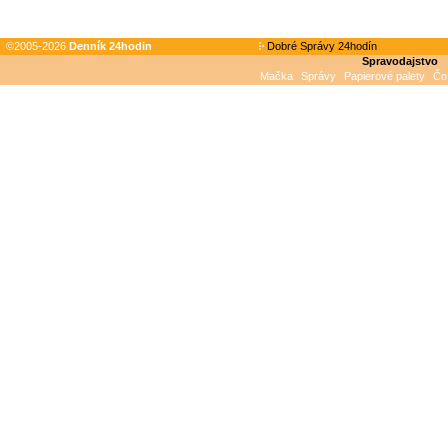
©2005-2026
Denník 24hodin
Dobré Správy 24hodín
Spravodajstvo
Mačka
Správy
Papierové palety
Čo 