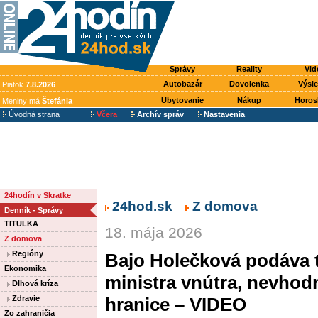
Správy
Reality
Vid
Autobazár
Dovolenka
Výsl
Piatok
7.8.2026
Ubytovanie
Nákup
Horos
Meniny má
Štefánia
Úvodná strana
Včera
Archív správ
Nastavenia
24hodín v Skratke
24hod.sk
Z domova
Denník - Správy
TITULKA
18. mája 2026
Z domova
Regióny
Bajo Holečková podáva 
Ekonomika
ministra vnútra, nevhod
Dlhová kríza
Zdravie
hranice – VIDEO
Zo zahraničia