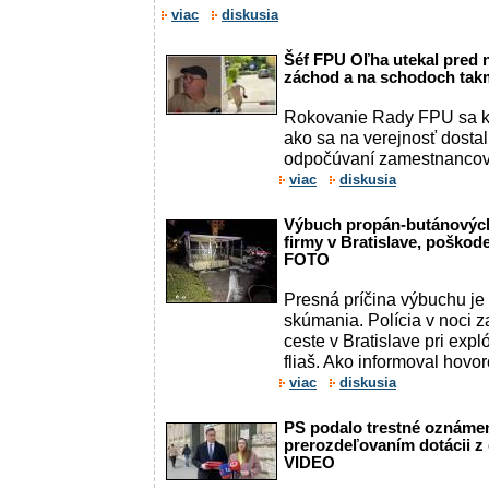
viac
diskusia
Šéf FPU Oľha utekal pred n
záchod a na schodoch tak
Rokovanie Rady FPU sa ko
ako sa na verejnosť dosta
odpočúvaní zamestnancov 
viac
diskusia
Výbuch propán-butánových 
firmy v Bratislave, poškod
FOTO
Presná príčina výbuchu j
skúmania. Polícia v noci 
ceste v Bratislave pri exp
fliaš. Ako informoval hovor
viac
diskusia
PS podalo trestné oznámeni
prerozdeľovaním dotácii z
VIDEO