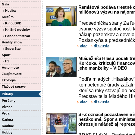
Gala
Remišová podáva trestné 
Hudba
miliónovú výzvu na nájom
Kultúra
Predsedníčka strany Za ľu
Kino, DVD
trvanie výzvy spoločnost
Knižné novinky
nákup pozemkov a develop
Pohoda festival
Poslankyňa a predsedníčk
Reality show
viac
diskusia
SuperStar
Šport
Mládežníci Hlasu podali t
F1
Korčoka, kritizujú financo
Auto moto
jeho manželky – VIDEO
Zaujímavosti
Podľa mladých „Hlasákov" 
Ekológia
kompetentné úrady začali 
Tlačové správy
ktorí sa roky stavajú do poz
Prílohy
Predstavitelia Mladého Hla
Pre ženy
viac
diskusia
Víkend
Veda
SFZ označil pozastavenie š
nezákonné. Spor s minist
Kariéra
ohrozuje mládež aj repreze
Radíme
Hobby