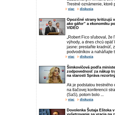
Trestné oznámenie, ktoré 
viac
diskusia
Opozičné strany kritizujú 
ako gáfor“ a ekonomiku pos
VIDEO
„Robert Fico sľuboval, že
výhody, a dnes chcú opäť 
jasne: prestaňte kradnúť, 
podvodníkov a naháňajte týc
viac
diskusia
Šimkovičová podľa ministe
zodpovednosť za nákup tra
na starosti Správa rezortn
Ak je podstatou trestného
na tlačovej konferencii str
(SaS), potom bolo ...
viac
diskusia
Dovolenka Šutaja Eštoka v 
vyšetrovanie sa vracia na 