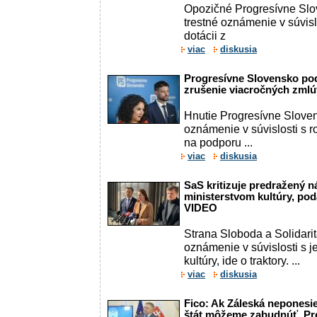
Opozičné Progresívne Slo
trestné oznámenie v súvis
dotácii z
viac
diskusia
Progresívne Slovensko po
zrušenie viacročných zml
Hnutie Progresívne Sloven
oznámenie v súvislosti s
na podporu ...
viac
diskusia
SaS kritizuje predražený n
ministerstvom kultúry, po
VIDEO
Strana Sloboda a Solidari
oznámenie v súvislosti s 
kultúry, ide o traktory. ...
viac
diskusia
Fico: Ak Záleská neponesi
štát môžeme zabudnúť. Pre