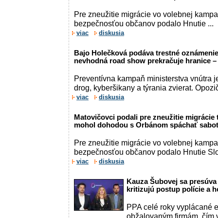
Pre zneužitie migrácie vo volebnej kampa
bezpečnosťou občanov podalo Hnutie ...
viac
diskusia
Bajo Holečková podáva trestné oznámenie 
nevhodná road show prekračuje hranice 
Preventívna kampaň ministerstva vnútra 
drog, kyberšikany a týrania zvierat. Opozi
viac
diskusia
Matovičovci podali pre zneužitie migrácie
mohol dohodou s Orbánom spáchať sabotá
Pre zneužitie migrácie vo volebnej kampa
bezpečnosťou občanov podalo Hnutie Sl
viac
diskusia
Kauza Šubovej sa presúva
kritizujú postup polície a 
PPA celé roky vyplácané 
obžalovaným firmám, čím v