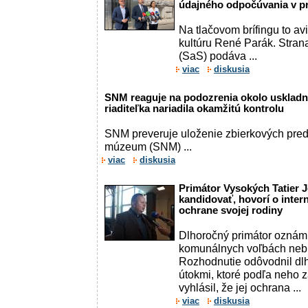
údajného odpočúvania v p
Na tlačovom brífingu to av
kultúru René Parák. Stran
(SaS) podáva ...
viac
diskusia
SNM reaguje na podozrenia okolo uskladn
riaditeľka nariadila okamžitú kontrolu
SNM preveruje uloženie zbierkových pre
múzeum (SNM) ...
viac
diskusia
Primátor Vysokých Tatier 
kandidovať, hovorí o inter
ochrane svojej rodiny
Dlhoročný primátor oznámi
komunálnych voľbách neb
Rozhodnutie odôvodnil d
útokmi, ktoré podľa neho za
vyhlásil, že jej ochrana ...
viac
diskusia