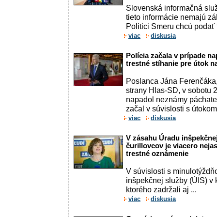
Slovenská informačná služ
tieto informácie nemajú zák
Politici Smeru chcú podať t
viac
diskusia
Polícia začala v prípade n
trestné stíhanie pre útok n
Poslanca Jána Ferenčáka,
strany Hlas-SD, v sobotu 25
napadol neznámy páchateľ.
začal v súvislosti s útokom
viac
diskusia
V zásahu Úradu inšpekčnej
čurillovcov je viacero nej
trestné oznámenie
V súvislosti s minulotýž
inšpekčnej služby (ÚIS) v 
ktorého zadržali aj ...
viac
diskusia