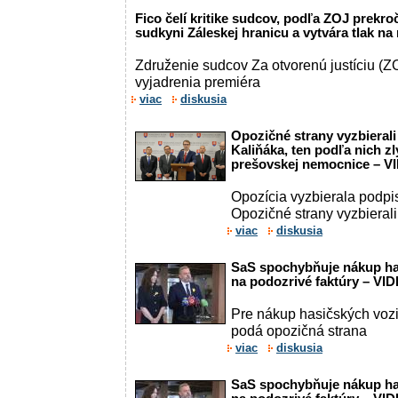
Fico čelí kritike sudcov, podľa ZOJ prekroč
sudkyni Záleskej hranicu a vytvára tlak n
Združenie sudcov Za otvorenú justíciu (ZOJ
vyjadrenia premiéra
viac
diskusia
Opozičné strany vyzbieral
Kaliňáka, ten podľa nich zl
prešovskej nemocnice – V
Opozícia vyzbierala podpi
Opozičné strany vyzbieral
viac
diskusia
SaS spochybňuje nákup ha
na podozrivé faktúry – VI
Pre nákup hasičských vozi
podá opozičná strana
viac
diskusia
SaS spochybňuje nákup ha