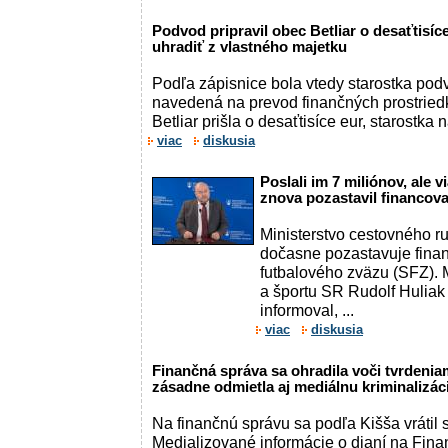
Podvod pripravil obec Betliar o desaťtisíc
uhradiť z vlastného majetku
Podľa zápisnice bola vtedy starostka pod
navedená na prevod finančných prostried
Betliar prišla o desaťtisíce eur, starostka na
viac
diskusia
Poslali im 7 miliónov, ale 
znova pozastavil financov
Ministerstvo cestovného 
dočasne pozastavuje fina
futbalového zväzu (SFZ). 
a športu SR Rudolf Huliak
informoval, ...
viac
diskusia
Finančná správa sa ohradila voči tvrdenia
zásadne odmietla aj mediálnu kriminalizác
Na finančnú správu sa podľa Kišša vrátil 
Medializované informácie o dianí na Finan