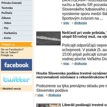
BRATISLAVA - Rozhodnutie
Príroda-Zvieratá
ruchu a športu SR pozasta
Technika
Slovenského futbalového z
Počítače
vyostrenie sporu medzi št
športovým zväzom na ...
Zábava
viac
diskusia
Video
Hry
Nešťastí pri vode pribúda
Karikatúry
utopil 53-ročný muž, na výc
Kohn
Pridajte sa
Policajti odporúčajú nepr
schopnosti. V piatok (5. a
Ste na Facebooku?
Ste na Twitteri?
15:00 prijali policajti ozn
Pridajte sa.
vodnej ploche Veľkého Dra
viac
diskusia
Hnutie Slovensko podáva trestné oznámen
nezrovnalosti súvisiace s rekonštrukciou
Podozrenie sa týka prenájmu skladu pre 
Mobilná verzia
Slovensko podáva
viac
diskusia
Liberáli podávajú trestné 