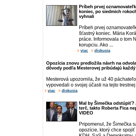
Príbeh prvej oznamovateľk
koniec, po siedmich rokoch 
vyhnali
Príbeh prvej oznamovateľ
šťastný koniec. Mária Kor
práce. Informovala o tom
korupciu. Ako ...
viac
diskusia
Opozícia znovu predložila návrh na odvol
dôvody podľa Mesterovej pribúdajú každý
Mesterová upozornila, že už 40 páchateľ
vypovedali o svojej účasti na tejto trestne
viac
diskusia
Mal by Šimečka odstúpiť? J
terč, takto Roberta Fica n
VIDEO
Pripomenul, že Šimečka sa 
opozície, ktorý chce spojiť
KDH, SaS a Demokratov, a 