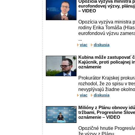
Opozícia vyzýva ministra 
eurofondovej výzvy, plánu
– VIDEO
Opozícia vyzýva ministra p
rodiny Erika Tomáša (Hlas-
eurofondovú výzvu zamera
...
viac
diskusia
Kubina môže zastupovať ču
Kajúcnik, proti policajnej 
oznámenie
Prokurátor Krajskej prokur
rozhodol, že zo spisu v tre
nevyplývajú žiadne okolnost
viac
diskusia
Milióny z Plánu obnovy id
tržbami, Progresívne Slov
oznámenie – VIDEO
Opozičné hnutie Progresív
že výzvy z Plánu ...