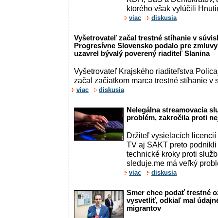
ktorého však vylúčili Hnutie
viac
diskusia
Vyšetrovateľ začal trestné stíhanie v súvis
Progresívne Slovensko podalo pre zmluvy
uzavrel bývalý poverený riaditeľ Slanina
Vyšetrovateľ Krajského riaditeľstva Polic
začal začiatkom marca trestné stíhanie v s
viac
diskusia
Nelegálna streamovacia sl
problém, zakročila proti n
Držiteľ vysielacích licenc
TV aj SAKT preto podnikli
technické kroky proti služ
sleduje.me má veľký problé
viac
diskusia
Smer chce podať trestné 
vysvetliť, odkiaľ mal údajn
migrantov