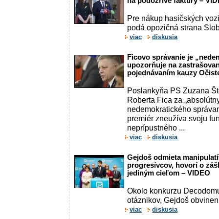
na podozrivé faktúry – VI
Pre nákup hasičských vozi
podá opozičná strana Slob
viac
diskusia
Ficovo správanie je „nede
upozorňuje na zastrašovan
pojednávaním kauzy Očist
Poslankyňa PS Zuzana Šte
Roberta Fica za „absolútn
nedemokratického správani
premiér zneužíva svoju fun
neprípustného ...
viac
diskusia
Gejdoš odmieta manipulatí
progresívcov, hovorí o zá
jediným cieľom – VIDEO
Okolo konkurzu Decodomu 
otáznikov, Gejdoš obvinen
viac
diskusia