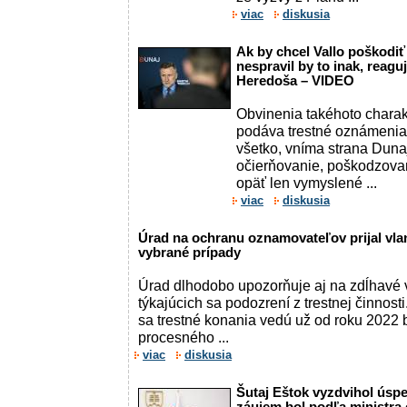
viac
diskusia
Ak by chcel Vallo poškodiť
nespravil by to inak, reagu
Heredoša – VIDEO
Obvinenia takéhoto charak
podáva trestné oznámenia
všetko, vníma strana Dun
očierňovanie, poškodzovan
opäť len vymyslené ...
viac
diskusia
Úrad na ochranu oznamovateľov prijal vlan
vybrané prípady
Úrad dlhodobo upozorňuje aj na zdĺhavé
týkajúcich sa podozrení z trestnej činnosti
sa trestné konania vedú už od roku 2022 
procesného ...
viac
diskusia
Šutaj Eštok vyzdvihol úsp