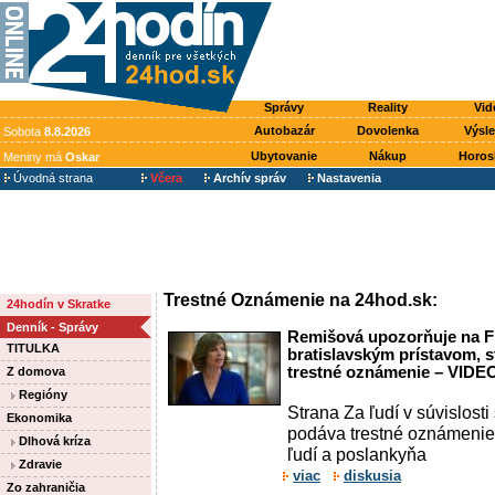
Správy
Reality
Vid
Autobazár
Dovolenka
Výsl
Sobota
8.8.2026
Ubytovanie
Nákup
Horos
Meniny má
Oskar
Úvodná strana
Včera
Archív správ
Nastavenia
Trestné Oznámenie na 24hod.sk:
24hodín v Skratke
Denník - Správy
Remišová upozorňuje na F
TITULKA
bratislavským prístavom, s
trestné oznámenie – VIDE
Z domova
Regióny
Strana Za ľudí v súvislos
Ekonomika
podáva trestné oznámenie
Dlhová kríza
ľudí a poslankyňa
Zdravie
viac
diskusia
Zo zahraničia