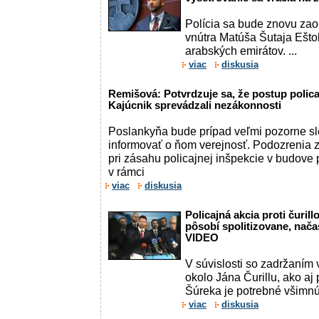
Polícia sa bude znovu zao
vnútra Matúša Šutaja Ešt
arabských emirátov. ...
viac
diskusia
Remišová: Potvrdzuje sa, že postup polica
Kajúcnik sprevádzali nezákonnosti
Poslankyňa bude prípad veľmi pozorne sl
informovať o ňom verejnosť. Podozrenia
pri zásahu policajnej inšpekcie v budove p
v rámci
viac
diskusia
Policajná akcia proti čuri
pôsobí spolitizovane, nača
VIDEO
V súvislosti so zadržaním 
okolo Jána Čurillu, ako aj
Šúreka je potrebné všimnúť 
viac
diskusia