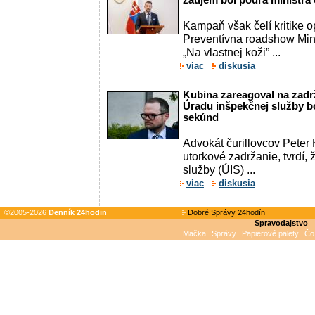
záujem bol podľa ministra
Kampaň však čelí kritike op
Preventívna roadshow Min
„Na vlastnej koži” ...
viac
diskusia
Kubina zareagoval na zadrž
Úradu inšpekčnej služby b
sekúnd
Advokát čurillovcov Peter
utorkové zadržanie, tvrdí,
služby (ÚIS) ...
viac
diskusia
©2005-2026
Denník 24hodin
Dobré Správy 24hodín
Spravodajstvo
Mačka
Správy
Papierové palety
Čo 