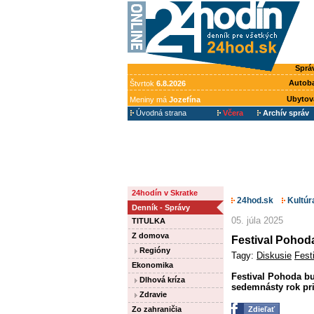
Sprá
Autob
Štvrtok
6.8.2026
Ubytov
Meniny má
Jozefína
Úvodná strana
Včera
Archív správ
24hodín v Skratke
24hod.sk
Kultúr
Denník - Správy
05. júla 2025
TITULKA
Z domova
Festival Pohod
Regióny
Tagy:
Diskusie
Fest
Ekonomika
Festival Pohoda bu
Dlhová kríza
sedemnásty rok pri
Zdravie
Zo zahraničia
Zdieľať