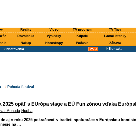
vy
Reality
Video
TV program
TV Tipy
azár
Dovolenka
Výsledky
Kúpele
Lacné letenky
anie
Nákup
Horoskopy
Počasie
Zábava
Kontakt
Nastavenia
a
Pohoda festival
a 2025 opäť s EUrópa stage a EÚ Fun zónou vďaka Európsk
ival Pohoda
Hudba
de aj v roku 2025 pokračovať v tradícii spolupráce s Európskou komisio
nesie na ...