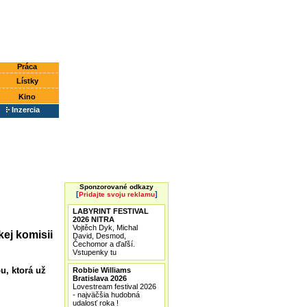
Práca
Lístky
Kino
Inzercia
Sponzorované odkazy
[
]
Pridajte svoju reklamu
LABYRINT FESTIVAL
2026 NITRA
Vojtěch Dyk, Michal
ej komisii
David, Desmod,
Čechomor a ďaľší.
Vstupenky tu
u, ktorá už
Robbie Williams
Bratislava 2026
Lovestream festival 2026
- najväčšia hudobná
udalosť roka !