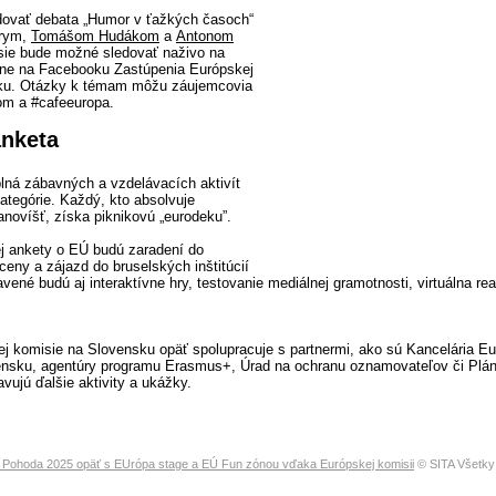
dovať debata „Humor v ťažkých časoch“
arym,
Tomášom Hudákom
a
Antonom
sie bude možné sledovať naživo na
ine na Facebooku Zastúpenia Európskej
ku. Otázky k témam môžu záujemcovia
com a #cafeeuropa.
nketa
ná zábavných a vzdelávacích aktivít
ategórie. Každý, kto absolvuje
anovíšť, získa piknikovú „eurodeku”.
j ankety o EÚ budú zaradení do
ceny a zájazd do bruselských inštitúcií
vené budú aj interaktívne hry, testovanie mediálnej gramotnosti, virtuálna rea
j komisie na Slovensku opäť spolupracuje s partnermi, ako sú Kancelária E
ensku, agentúry programu Erasmus+, Úrad na ochranu oznamovateľov či Plá
ravujú ďalšie aktivity a ukážky.
l Pohoda 2025 opäť s EUrópa stage a EÚ Fun zónou vďaka Európskej komisii
© SITA Všetky