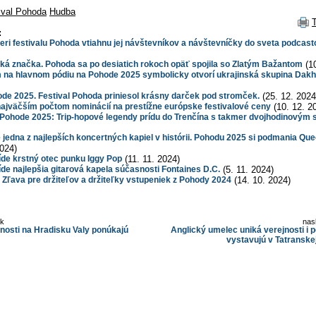
ival Pohoda
Hudba
:
eri festivalu Pohoda vtiahnu jej návštevníkov a návštevníčky do sveta podcast
ľká značka. Pohoda sa po desiatich rokoch opäť spojila so Zlatým Bažantom
(10
 na hlavnom pódiu na Pohode 2025 symbolicky otvorí ukrajinská skupina Dak
e 2025. Festival Pohoda priniesol krásny darček pod stromček.
(25. 12. 2024
najväčším počtom nominácií na prestížne európske festivalové ceny
(10. 12. 2
Pohode 2025: Trip-hopové legendy prídu do Trenčína s takmer dvojhodinovým
jedna z najlepších koncertných kapiel v histórii. Pohodu 2025 si podmania Que
2024)
de krstný otec punku Iggy Pop
(11. 11. 2024)
e najlepšia gitarová kapela súčasnosti Fontaines D.C.
(5. 11. 2024)
ava pre držiteľov a držiteľky vstupeniek z Pohody 2024
(14. 10. 2024)
ok
nas
nosti na Hradisku Valy ponúkajú
Anglický umelec uniká verejnosti i pol
vystavujú v Tatranskej