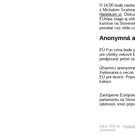
O 14:00 bude nasle
s Michalom Szatm
Heretikom st
. Disku
EUrópa stage aj onl
komisie na Slovens
posielať cez slido.
Anonymná a
EÚ Fun zóna bude pl
pre všetky vekové k
predpísaný počet st
Účastníci anonymne
žrebovania o vecné 
EÚ pre dvoch. Pripra
koleso.
Zastúpenie Európske
parlamentu na Slov
odolnosti, ktorí prip
Zdroj: SITA.sk -
Festiva
vyhradené.