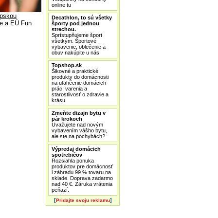
online tu
pskou
Decathlon, to sú všetky
ge a EÚ Fun
športy pod jednou
strechou.
Sprístupňujeme šport
všetkým. Športové
vybavenie, oblečenie a
obuv nakúpite u nás.
Topshop.sk
Šikovné a praktické
produkty do domácnosti
na uľahčenie domácich
prác, varenia a
starostlivosť o zdravie a
krásu.
Zmeňte dizajn bytu v
pár krokoch
Uvažujete nad novým
vybavením vášho bytu,
ale ste na pochybách?
Výpredaj domácich
spotrebičov
Rozsiahla ponuka
produktov pre domácnosť
i záhradu.99 % tovaru na
sklade. Doprava zadarmo
nad 40 €. Záruka vrátenia
peňazí.
[
]
Pridajte svoju reklamu