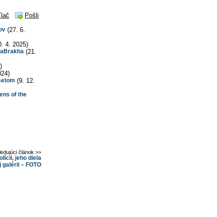
Tlač
Pošli
ov
(27. 6.
. 4. 2025)
haBrakha
(21.
)
024)
 setom
(9. 12.
ens of the
ledujúci článok >>
ícii, jeho diela
 galérii – FOTO