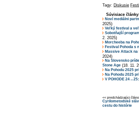
Tagy:
Diskusie
Fest
Súvisiace články
Noví mediálni partn
2025)
Veľký festival a ve
Sobotňajší program
2. 2025)
Morcheeba na Pohod
Festival Pohoda s 
Massive Attack na 
2024)
Na Slovensko príde 
Stone Age
(18. 11. 
Na Pohodu 2025 prí
Na Pohodu 2025 príd
V POHODE 24→25: Zľ
<< predchádzajúci člán
Cyrilometodské sláv
cestu do histórie