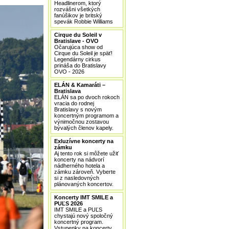
Headlinerom, ktorý
rozvášni všetkých
fanúšikov je britský
spevák Robbie Williams
Cirque du Soleil v
Bratislave - OVO
Očarujúca show od
Cirque du Soleil je späť!
Legendárny cirkus
prináša do Bratislavy
OVO - 2026
ELÁN & Kamaráti –
Bratislava
ELÁN sa po dvoch rokoch
vracia do rodnej
Bratislavy s novým
koncertným programom a
výnimočnou zostavou
bývalých členov kapely.
Exluzívne koncerty na
zámku
Aj tento rok si môžete užiť
koncerty na nádvorí
nádherného hotela a
zámku zároveň. Vyberte
si z nasledovných
plánovaných koncertov.
Koncerty IMT SMILE a
PUĽS 2026
IMT SMILE a PUĽS
chystajú nový spoločný
koncertný program.
Vstupenky na koncerty