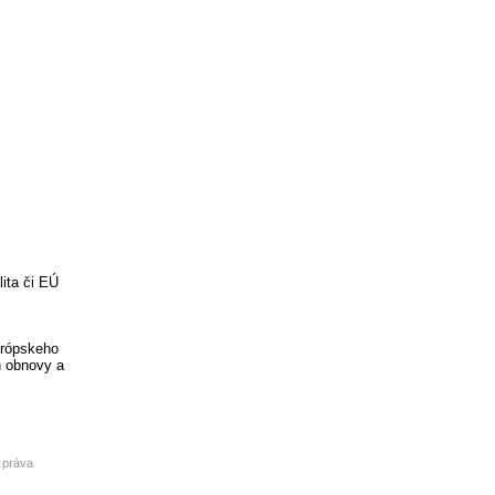
lita či EÚ
urópskeho
n obnovy a
 práva