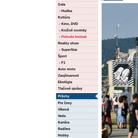
Gala
Hudba
Kultúra
Kino, DVD
Knižné novinky
Pohoda festival
Reality show
SuperStar
Šport
F1
Auto moto
Zaujímavosti
Ekológia
Tlačové správy
Prílohy
Pre ženy
Víkend
Veda
Kariéra
Radíme
Hobby