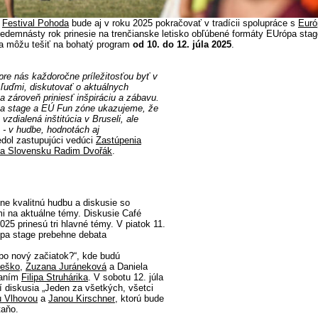
-
Festival Pohoda
bude aj v roku 2025 pokračovať v tradícii spolupráce s
Euró
 sedemnásty rok prinesie na trenčianske letisko obľúbené formáty EUrópa sta
sa môžu tešiť na bohatý program
od 10. do 12. júla 2025
.
pre nás každoročne príležitosťou byť v
ľuďmi, diskutovať o aktuálnych
 zároveň priniesť inšpiráciu a zábavu.
pa stage a EÚ Fun zóne ukazujeme, že
vzdialená inštitúcia v Bruseli, ale
 - v hudbe, hodnotách aj
dol zastupujúci vedúci
Zastúpenia
na Slovensku
Radim Dvořák
.
e kvalitnú hudbu a diskusie so
i na aktuálne témy. Diskusie Café
25 prinesú tri hlavné témy. V piatok 11.
ópa stage prebehne debata
ebo nový začiatok?“, kde budú
Meško
,
Zuzana Juráneková
a Daniela
vaním
Filipa Struhárika
. V sobotu 12. júla
í diskusia „Jeden za všetkých, všetci
u Vlhovou
a
Janou Kirschner
, ktorú bude
taňo.