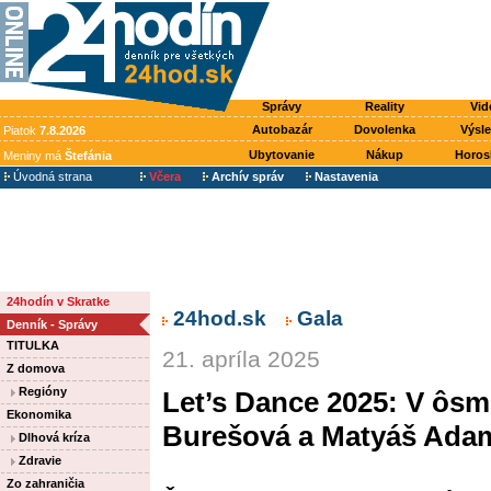
Správy
Reality
Vid
Autobazár
Dovolenka
Výsl
Piatok
7.8.2026
Ubytovanie
Nákup
Horos
Meniny má
Štefánia
Úvodná strana
Včera
Archív správ
Nastavenia
24hodín v Skratke
24hod.sk
Gala
Denník - Správy
TITULKA
21. apríla 2025
Z domova
Regióny
Let’s Dance 2025: V ôs
Ekonomika
Burešová a Matyáš Ada
Dlhová kríza
Zdravie
Zo zahraničia