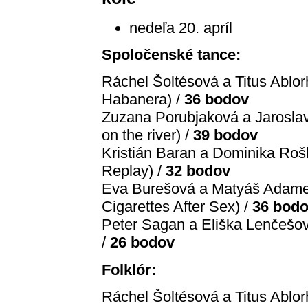
nedeľa 20. apríl
Spoločenské tance:
Ráchel Šoltésová a Titus Ablo
Habanera) /
36 bodov
Zuzana Porubjaková a Jaroslav I
on the river) /
39 bodov
Kristián Baran a Dominika Roš
Replay) /
32 bodov
Eva Burešová a Matyáš Adamec
Cigarettes After Sex) /
36 bod
Peter Sagan a Eliška Lenčešo
/
26 bodov
Folklór:
Ráchel Šoltésová a Titus Ablor