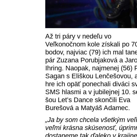
Až tri páry v nedeľu vo
Veľkonočnom kole získali po 7
bodov, najviac (79) ich mal tan
pár Zuzana Porubjaková a Jaro
Ihring. Naopak, najmenej (56) 
Sagan s Eliškou Lenčešovou, a
hre ich opäť ponechali diváci s
SMS hlasmi a v jubilejnej 10. sé
šou Let’s Dance skončili Eva
Burešová a Matyáš Adamec.
„Ja by som chcela všetkým veľ
veľmi krásna skúsenosť, úprim
dostaneme tak ďaleko v krajine