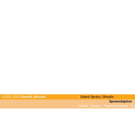
©2005-2026
Denník 24hodin
Dobré Správy 24hodín
Spravodajstvo
Mačka
Správy
Papierové palety
Čo 