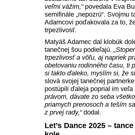
veľmi vážim,“
povedala Eva Bur
semifinále „nepozrú“. Svojmu 
Adamcovi poďakovala za to, že 
trpezlivosť.
Matyáš Adamec dal klobúk dole 
tanečnej šou podieľajú.
„Stope
trpezlivosť a vôľu, aj napriek pr
obetovaniu rodinného času, ti pa
si takto ďaleko, myslím si, že s
slová svojej tanečnej partnerke 
postúpili ďaleja poprial im veľa
právom, dávate zo seba všetko,
priamych prenosoch a teším sa n
z prvej rady,“
dodal.
Let’s Dance 2025 – tance
kole