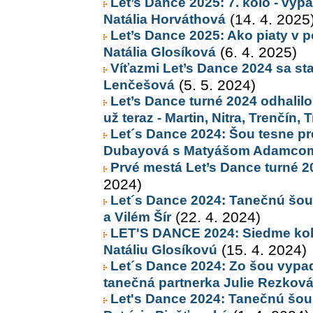
Let’s Dance 2025: 7. kolo - vyp
Natália Horváthová
(14. 4. 2025
Let’s Dance 2025: Ako piaty v p
Natália Glosíková
(6. 4. 2025)
Víťazmi Let’s Dance 2024 sa sta
Lenčešová
(5. 5. 2024)
Let’s Dance turné 2024 odhalilo
už teraz - Martin, Nitra, Trenčín, 
Let´s Dance 2024: Šou tesne pre
Dubayová s Matyášom Adamco
Prvé mestá Let’s Dance turné 20
2024)
Let´s Dance 2024: Tanečnú šou
a Vilém Šír
(22. 4. 2024)
LET'S DANCE 2024: Siedme kolo
Natáliu Glosíkovú
(15. 4. 2024)
Let´s Dance 2024: Zo šou vypad
tanečná partnerka Julie Rezkov
Let's Dance 2024: Tanečnú šou 