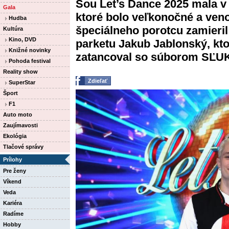
Šou Let’s Dance 2025 mala v 
Gala
ktoré bolo veľkonočné a veno
Hudba
špeciálneho porotcu zamieri
Kultúra
Kino, DVD
parketu Jakub Jablonský, kto
Knižné novinky
zatancoval so súborom SĽU
Pohoda festival
Reality show
Zdieľať
SuperStar
Šport
F1
Auto moto
Zaujímavosti
Ekológia
Tlačové správy
Prílohy
Pre ženy
Víkend
Veda
Kariéra
Radíme
Hobby