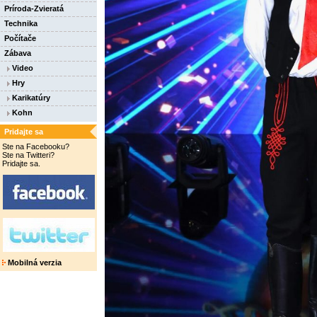
Príroda-Zvieratá
Technika
Počítače
Zábava
Video
Hry
Karikatúry
Kohn
Pridajte sa
Ste na Facebooku?
Ste na Twitteri?
Pridajte sa.
Mobilná verzia