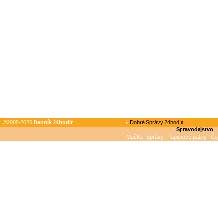
©2005-2026
Denník 24hodin
Dobré Správy 24hodín
Spravodajstvo
Mačka
Správy
Papierové palety
Čo 