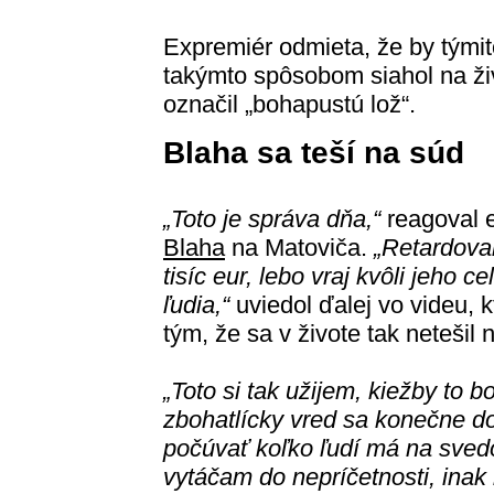
Expremiér odmieta, že by týmito
takýmto spôsobom siahol na živ
označil „bohapustú lož“.
Blaha sa teší na súd
„Toto je správa dňa,“
reagoval 
Blaha
na Matoviča.
„Retardova
tisíc eur, lebo vraj kvôli jeho 
ľudia,“
uviedol ďalej vo videu, kt
tým, že sa v živote tak netešil 
„Toto si tak užijem, kiežby to b
zbohatlícky vred sa konečne d
počúvať koľko ľudí má na sved
vytáčam do nepríčetnosti, inak