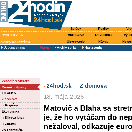
Správy
Reality
Vid
Autobazár
Dovolenka
Výsl
Piatok
7.8.2026
Ubytovanie
Nákup
Horos
Meniny má
Štefánia
Úvodná strana
Včera
Archív správ
Nastavenia
24hodín v Skratke
24hod.sk
Z domova
Denník - Správy
TITULKA
18. mája 2026
Z domova
Regióny
Matovič a Blaha sa stre
Ekonomika
je, že ho vytáčam do nep
Dlhová kríza
Zdravie
nežaloval, odkazuje eur
Zo zahraničia