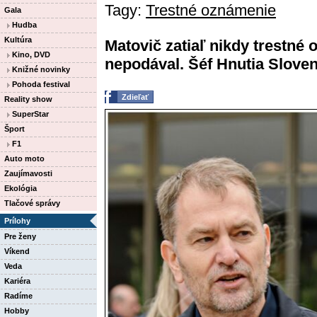
Tagy:
Trestné oznámenie
Gala
Hudba
Kultúra
Matovič zatiaľ nikdy trestné
Kino, DVD
nepodával. Šéf Hnutia Slov
Knižné novinky
Pohoda festival
Zdieľať
Reality show
SuperStar
Šport
F1
Auto moto
Zaujímavosti
Ekológia
Tlačové správy
Prílohy
Pre ženy
Víkend
Veda
Kariéra
Radíme
Hobby