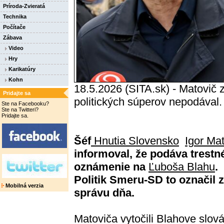
Príroda-Zvieratá
Technika
Počítače
Zábava
Video
Hry
Karikatúry
Kohn
18.5.2026 (SITA.sk) - Matovič 
Pridajte sa
politických súperov nepodával.
Ste na Facebooku?
Ste na Twitteri?
Pridajte sa.
Šéf
Hnutia Slovensko
Igor Ma
informoval, že podáva trestn
oznámenie na
Ľuboša Blahu
.
Politik Smeru-SD to označil 
Mobilná verzia
správu dňa.
Matoviča vytočili Blahove slová