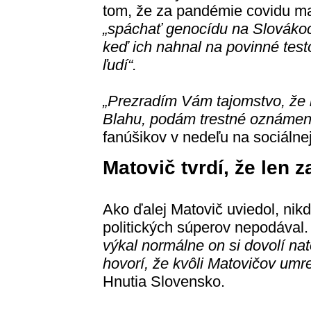
tom, že za pandémie covidu m
„spáchať genocídu na Slováko
keď ich nahnal na povinné test
ľudí“.
„Prezradím Vám tajomstvo, že 
Blahu, podám trestné oznámeni
fanúšikov v nedeľu na sociálnej 
Matovič tvrdí, že len 
Ako ďalej Matovič uviedol, nik
politických súperov nepodával. 
výkal normálne on si dovolí na
hovorí, že kvôli Matovičov umrel
Hnutia Slovensko.