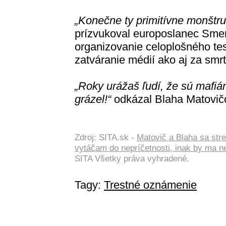
„Konečne ty primitívne monštru
prízvukoval europoslanec Smeru
organizovanie celoplošného test
zatváranie médií ako aj za sm
„Roky urážaš ľudí, že sú mafián
grázel!“
odkázal Blaha Matovičo
Zdroj: SITA.sk -
Matovič a Blaha sa str
vytáčam do nepríčetnosti, inak by ma 
SITA Všetky práva vyhradené.
Tagy:
Trestné oznámenie