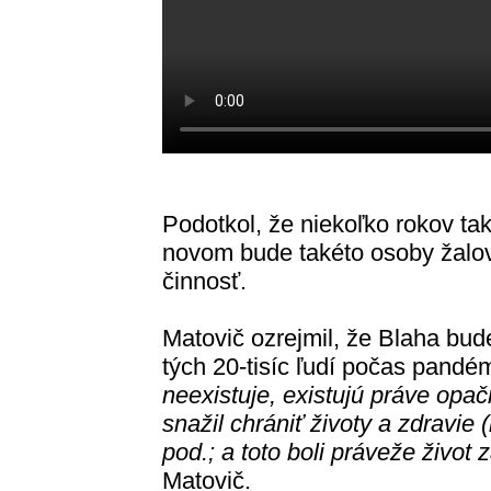
Podotkol, že niekoľko rokov ta
novom bude takéto osoby žalova
činnosť.
Matovič ozrejmil, že Blaha bu
tých 20-tisíc ľudí počas pandém
neexistuje, existujú práve opa
snažil chrániť životy a zdravie 
pod.; a toto boli práveže život 
Matovič.