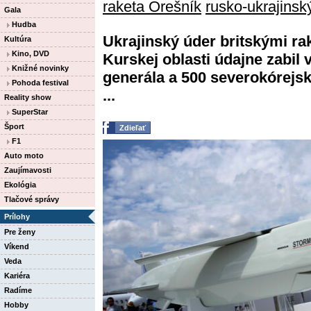
raketa Orešník
rusko-ukrajinský
Gala
Hudba
Ukrajinský úder britskými r
Kultúra
Kino, DVD
Kurskej oblasti údajne zabi
Knižné novinky
generála a 500 severokórejsk
Pohoda festival
...
Reality show
SuperStar
Šport
Zdieľať
F1
Auto moto
Zaujímavosti
Ekológia
Tlačové správy
Prílohy
Pre ženy
Víkend
Veda
Kariéra
Radíme
Hobby