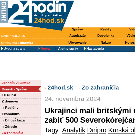
Správy
Reality
Vid
Autobazár
Dovolenka
Výsl
Nedeľa
9.8.2026
Ubytovanie
Nákup
Horos
Meniny má
Ľubomíra
Úvodná strana
Včera
Archív správ
Nastavenia
24hodín v Skratke
24hod.sk
Zo zahraničia
Denník - Správy
TITULKA
24. novembra 2024
Z domova
Regióny
Ukrajinci mali britským
Ekonomika
zabiť 500 Severokórejča
Dlhová kríza
Zdravie
Tagy:
Analytik
Dnipro
Kurská o
Zo zahraničia