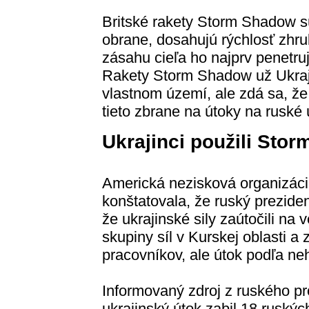
Britské rakety Storm Shadow s
obrane, dosahujú rýchlosť zhrub
zásahu cieľa ho najprv penetru
Rakety Storm Shadow už Ukraji
vlastnom území, ale zdá sa, že
tieto zbrane na útoky na ruské 
Ukrajinci použili Sto
Americká nezisková organizác
konštatovala, že ruský prezide
že ukrajinské sily zaútočili na 
skupiny síl v Kurskej oblasti a 
pracovníkov, ale útok podľa neh
Informovaný zdroj z ruského pro
ukrajinský útok zabil 18 ruskýc