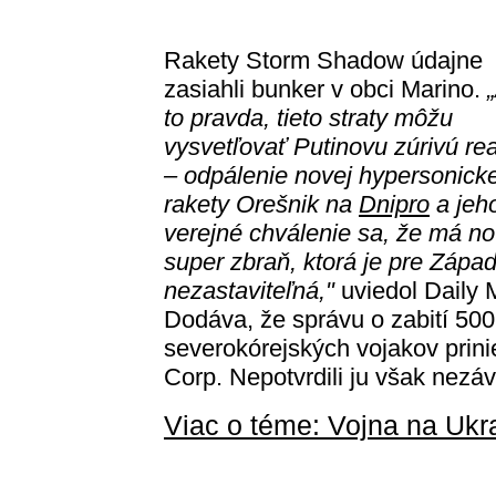
Rakety Storm Shadow údajne
zasiahli bunker v obci Marino.
to pravda, tieto straty môžu
vysvetľovať Putinovu zúrivú re
– odpálenie novej hypersonicke
rakety Orešnik na
Dnipro
a jeh
verejné chválenie sa, že má n
super zbraň, ktorá je pre Zápa
nezastaviteľná,"
uviedol Daily M
Dodáva, že správu o zabití 500
severokórejských vojakov prini
Corp. Nepotvrdili ju však nezáv
Viac o téme: Vojna na Ukr