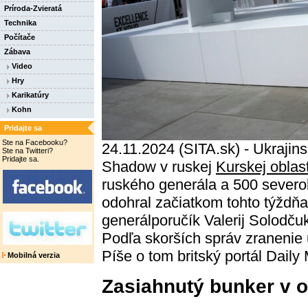
Príroda-Zvieratá
Technika
Počítače
Zábava
Video
Hry
Karikatúry
Kohn
Pridajte sa
Ste na Facebooku?
24.11.2024 (SITA.sk) - Ukrajin
Ste na Twitteri?
Pridajte sa.
Shadow v ruskej
Kurskej oblast
ruského generála a 500 severok
odohral začiatkom tohto týždňa
generálporučík Valerij Solodču
Podľa skorších správ zranenie 
Píše o tom britský portál Daily 
Mobilná verzia
Zasiahnutý bunker v o