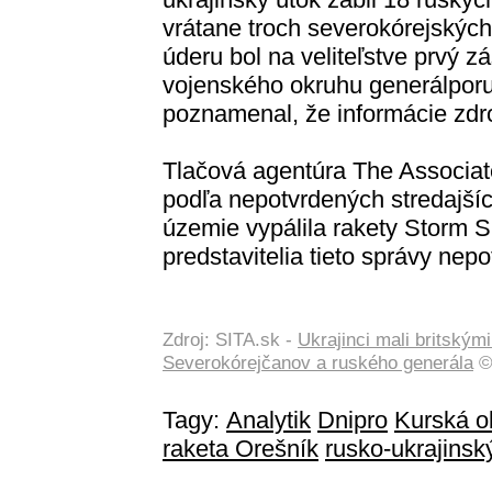
vrátane troch severokórejských
úderu bol na veliteľstve prvý z
vojenského okruhu generálporu
poznamenal, že informácie zdro
Tlačová agentúra The Associate
podľa nepotvrdených stredajšíc
územie vypálila rakety Storm Sh
predstavitelia tieto správy nepot
Zdroj: SITA.sk -
Ukrajinci mali britský
Severokórejčanov a ruského generála
© 
Tagy:
Analytik
Dnipro
Kurská o
raketa Orešník
rusko-ukrajinský