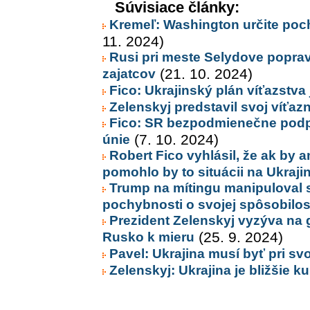
Súvisiace články:
Kremeľ: Washington určite poch
11. 2024)
Rusi pri meste Selydove poprav
zajatcov
(21. 10. 2024)
Fico: Ukrajinský plán víťazstva
Zelenskyj predstavil svoj víťaz
Fico: SR bezpodmienečne podpo
únie
(7. 10. 2024)
Robert Fico vyhlásil, že ak by 
pomohlo by to situácii na Ukraji
Trump na mítingu manipuloval s 
pochybnosti o svojej spôsobilos
Prezident Zelenskyj vyzýva na g
Rusko k mieru
(25. 9. 2024)
Pavel: Ukrajina musí byť pri svo
Zelenskyj: Ukrajina je bližšie 