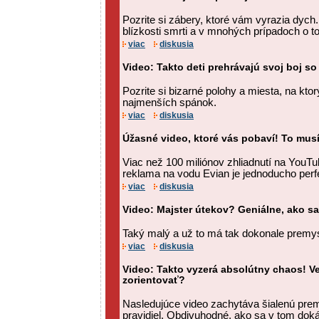
Pozrite si zábery, ktoré vám vyrazia dych. T
blízkosti smrti a v mnohých prípadoch o to
viac
diskusia
Video: Takto deti prehrávajú svoj boj 
Pozrite si bizarné polohy a miesta, na kto
najmenších spánok.
viac
diskusia
Úžasné video, ktoré vás pobaví! To musí
Viac než 100 miliónov zhliadnutí na YouTu
reklama na vodu Evian je jednoducho perf
viac
diskusia
Video: Majster útekov? Geniálne, ako sa
Taký malý a už to má tak dokonale premys
viac
diskusia
Video: Takto vyzerá absolútny chaos! Ve
zorientovať?
Nasledujúce video zachytáva šialenú pre
pravidiel. Obdivuhodné, ako sa v tom doká