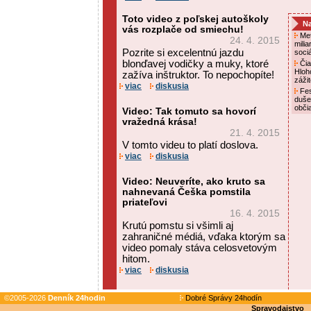
Toto video z poľskej autoškoly
Na
vás rozplače od smiechu!
Met
24. 4. 2015
mili
Pozrite si excelentnú jazdu
soci
blonďavej vodičky a muky, ktoré
Čia
Hloh
zažíva inštruktor. To nepochopíte!
záži
viac
diskusia
Fes
duše
obči
Video: Tak tomuto sa hovorí
vražedná krása!
21. 4. 2015
V tomto videu to platí doslova.
viac
diskusia
Video: Neuveríte, ako kruto sa
nahnevaná Češka pomstila
priateľovi
16. 4. 2015
Krutú pomstu si všimli aj
zahraničné médiá, vďaka ktorým sa
video pomaly stáva celosvetovým
hitom.
viac
diskusia
©2005-2026
Denník 24hodin
Dobré Správy 24hodín
Spravodajstvo