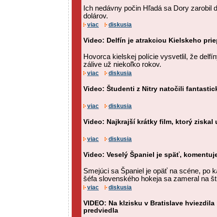
Ich nedávny počin Hľadá sa Dory zarobil d
dolárov.
viac
diskusia
Video: Delfín je atrakciou Kielskeho pri
Hovorca kielskej polície vysvetlil, že delf
zálive už niekoľko rokov.
viac
diskusia
Video: Študenti z Nitry natočili fantasti
viac
diskusia
Video: Najkrajší krátky film, ktorý ziskal
viac
diskusia
Video: Veselý Španiel je späť, komentuje
Smejúci sa Španiel je opäť na scéne, po 
šéfa slovenského hokeja sa zameral na štr
viac
diskusia
VIDEO: Na klzisku v Bratislave hviezdila
predviedla