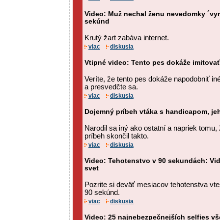
Video: Muž nechal ženu nevedomky ´vy
sekúnd
Krutý žart zabáva internet.
viac
diskusia
Vtipné video: Tento pes dokáže imitovať
Veríte, že tento pes dokáže napodobniť iné
a presvedčte sa.
viac
diskusia
Dojemný príbeh vtáka s handicapom, je
Narodil sa iný ako ostatní a napriek tomu, ž
príbeh skončil takto.
viac
diskusia
Video: Tehotenstvo v 90 sekundách: Vi
svet
Pozrite si deväť mesiacov tehotenstva v
90 sekúnd.
viac
diskusia
Video: 25 najnebezpečnejších selfies vš