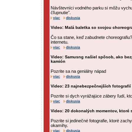
Návštevníci vodného parku si môžu vychu
čľupnutie".
viac
diskusia
Video: Malá baletka so svojou choreogra
Čo sa stane, keď zabudnete choreografiu? 
internetu.
viac
diskusia
Video: Samusng našiel spôsob, ako be
kamión
Pozrite sa na geniálny nápad
viac
diskusia
Video: 23 najnebezpečnejších fotografií
Pozrite si dych vyrážajúce zábery ľudí, ktor
viac
diskusia
Video: 20 dokonalých momentov, ktoré 
Pozrite si jedinečné fotografie, ktoré zac
okamihy.
viac
diskusia