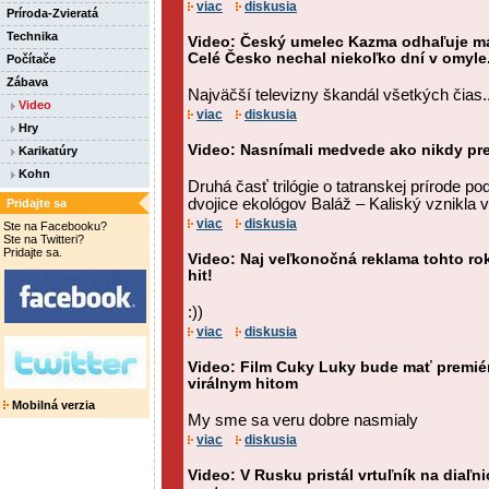
viac
diskusia
Príroda-Zvieratá
Technika
Video: Český umelec Kazma odhaľuje man
Celé Česko nechal niekoľko dní v omyle
Počítače
Zábava
Najväčší televizny škandál všetkých čias..
Video
viac
diskusia
Hry
Video: Nasnímali medvede ako nikdy pr
Karikatúry
Kohn
Druhá časť trilógie o tatranskej prírode 
dvojice ekológov Baláž – Kaliský vznikla 
Pridajte sa
viac
diskusia
Ste na Facebooku?
Ste na Twitteri?
Pridajte sa.
Video: Naj veľkonočná reklama tohto roka
hit!
:))
viac
diskusia
Video: Film Cuky Luky bude mať premiéru 
virálnym hitom
Mobilná verzia
My sme sa veru dobre nasmialy
viac
diskusia
Video: V Rusku pristál vrtuľník na diaľni