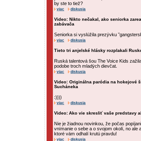
by ste to tiež?
viac
diskusia
Video: Nikto nečakal, ako seniorka zare
zabávača
Seniorka si vyslúžila prezývku "gangsters
viac
diskusia
Tieto tri anjelské hlásky rozplakali Rusk
Ruská talentová šou The Voice Kids zažil
podobe troch mladých dievčat.
viac
diskusia
Video: Originálna paródia na hokejové 
Sucháneka
:))))
viac
diskusia
Video: Ako vie skresliť vaše predstavy al
Nie je žiadnou novinkou, že počas popíja
vnímanie o sebe a o svojom okolí, no ale a
ktoré vám odhalí krutú pravdu!
viac
diskusia