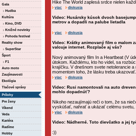
Hike The World zaplesá srdce nielen každ
Gala
viac
diskusia
Hudba
Kultúra
Video: Husársky kúsok dvoch basejumpe
metrov a dopadli na palube lietadla
Kino, DVD
Knižné novinky
viac
diskusia
Pohoda festival
Video: Krátky animovaný film o malom 
Reality show
valcuje internet. Rozplače aj vás?
SuperStar
Šport
Nový animovaný film In a Heartbeat (V úde
F1
útokom. Každému, kto ho videl, sa rozbúc
krajíčku. V dnešnom svete netolerancie a 
Auto moto
momentom toho, že lásku treba ukazovať
Zaujímavosti
viac
diskusia
Ekológia
Video: Rusi namontovali na auto drevené
Tlačové správy
mohlo dopadnúť?
Prílohy
Pre ženy
Nikoho nezaujímajú reči o tom, že sa niečo
vyskúšať, nahrať a ukázať celému svetu, ž
Víkend
viac
diskusia
Veda
Kariéra
Video: Nádherné. Toto dievčatko a jej ty
Radíme
:))
Hobby