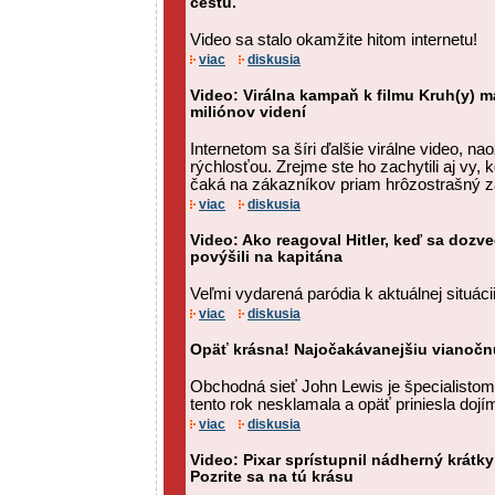
cestu.
Video sa stalo okamžite hitom internetu!
viac
diskusia
Video: Virálna kampaň k filmu Kruh(y) m
miliónov videní
Internetom sa šíri ďalšie virálne video, n
rýchlosťou. Zrejme ste ho zachytili aj vy, 
čaká na zákazníkov priam hrôzostrašný z
viac
diskusia
Video: Ako reagoval Hitler, keď sa dozv
povýšili na kapitána
Veľmi vydarená paródia k aktuálnej situáci
viac
diskusia
Opäť krásna! Najočakávanejšiu vianočnú
Obchodná sieť John Lewis je špecialistom
tento rok nesklamala a opäť priniesla dojí
viac
diskusia
Video: Pixar sprístupnil nádherný krátky
Pozrite sa na tú krásu