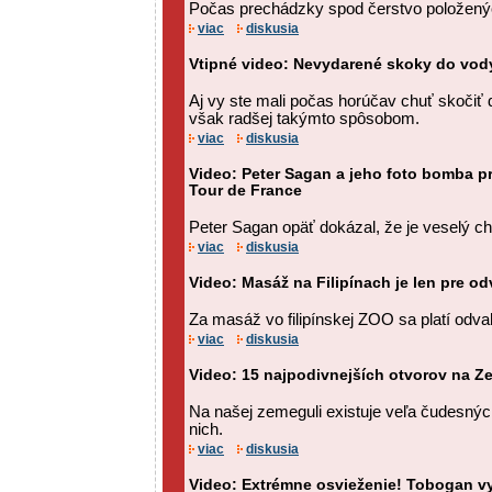
Počas prechádzky spod čerstvo položenýc
viac
diskusia
Vtipné video: Nevydarené skoky do vod
Aj vy ste mali počas horúčav chuť skočiť
však radšej takýmto spôsobom.
viac
diskusia
Video: Peter Sagan a jeho foto bomba pr
Tour de France
Peter Sagan opäť dokázal, že je veselý chl
viac
diskusia
Video: Masáž na Filipínach je len pre odv
Za masáž vo filipínskej ZOO sa platí odva
viac
diskusia
Video: 15 najpodivnejších otvorov na Z
Na našej zemeguli existuje veľa čudesných
nich.
viac
diskusia
Video: Extrémne osvieženie! Tobogan vy