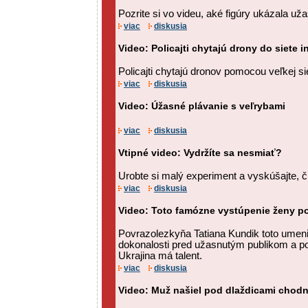
Pozrite si vo videu, aké figúry ukázala u
viac
diskusia
Video: Policajti chytajú drony do siete
Policajti chytajú dronov pomocou veľkej si
viac
diskusia
Video: Úžasné plávanie s veľrybami
viac
diskusia
Vtipné video: Vydržíte sa nesmiať?
Urobte si malý experiment a vyskúšajte, či
viac
diskusia
Video: Toto famózne vystúpenie ženy po
Povrazolezkyňa Tatiana Kundik toto umenie
dokonalosti pred užasnutým publikom a por
Ukrajina má talent.
viac
diskusia
Video: Muž našiel pod dlaždicami chodn