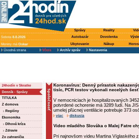
Správy
Reality
Vid
Autobazár
Dovolenka
Výsl
Sobota
8.8.2026
Ubytovanie
Nákup
Horos
Meniny má
Oskar
Úvodná strana
Včera
Archív správ
Nastavenia
Koronavírus: Denný prírastok nakazený
24hodín v Skratke
tisíc, PCR testov vykonali necelých šesť
Denník - Správy
TITULKA
V nemocniciach je hospitalizovaných 3452 
Z domova
potvrdené ochorenie má 3289 ľudí. Na JIS
umelej pľúcnej ventilácie potrebuje 373 os
Regióny
viac
diskusia
Ekonomika
Dlhová kríza
Video mladého Slováka o Malej Fatre chy
Zdravie
Pri najnovšom videu Martina Víglaského z
Zo zahraničia