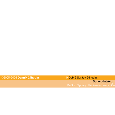
©2005-2026
Denník 24hodin
Dobré Správy 24hodín
Spravodajstvo
Mačka
Správy
Papierové palety
Čo 