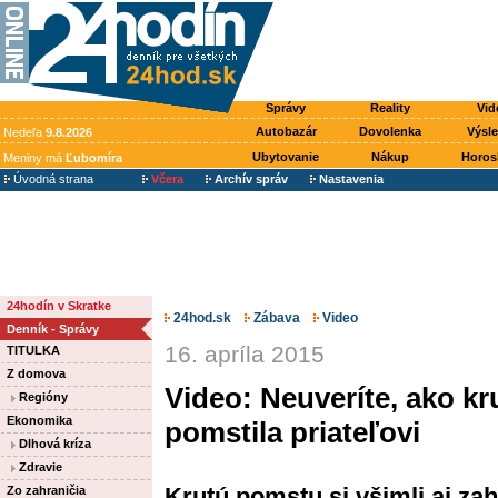
Správy
Reality
Vid
Autobazár
Dovolenka
Výsl
Nedeľa
9.8.2026
Ubytovanie
Nákup
Horos
Meniny má
Ľubomíra
Úvodná strana
Včera
Archív správ
Nastavenia
24hodín v Skratke
24hod.sk
Zábava
Video
Denník - Správy
16. apríla 2015
TITULKA
Z domova
Video: Neuveríte, ako k
Regióny
Ekonomika
pomstila priateľovi
Dlhová kríza
Zdravie
Krutú pomstu si všimli aj za
Zo zahraničia