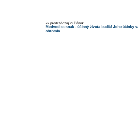
<< predchádzajúci článok
Medvedí cesnak - účinný života budič! Jeho účinky 
ohromia