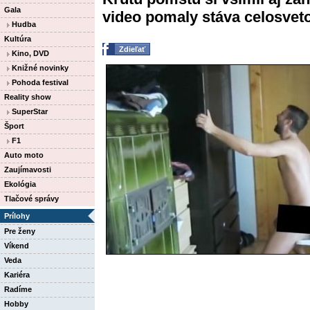
Gala
video pomaly stáva celosvet
Hudba
Kultúra
Zdieľať
Kino, DVD
Knižné novinky
Pohoda festival
Reality show
SuperStar
Šport
F1
Auto moto
Zaujímavosti
Ekológia
Tlačové správy
Prílohy
Pre ženy
Víkend
Veda
Kariéra
Radíme
Hobby