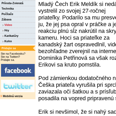
Mladý Čech Erik Meldík si ned
Príroda-Zvieratá
Technika
vystrelil zo svojej 27-ročnej
Počítače
priateľky. Podarilo sa mu presv
Zábava
ju, že jej psa opral v práčke a j
Video
reakciu plnú sĺz nakrútil na skr
Hry
Karikatúry
kameru. Hoci sa priateľke za
Kohn
kanadský žart ospravedlnil, vi
Pridajte sa
bezohľadne zverejnil na interne
Ste na Facebooku?
Dominika Petřinová sa však roz
Ste na Twitteri?
Pridajte sa.
Erikovi sa kruto pomstila.
Pod zámienkou dodatočného n
Češka priateľa vyrušila pri sp
zaviazala oči šatkou a s prísľ
Mobilná verzia
posadila na vopred pripravenú s
Erik si nevšimol, že si nahý s