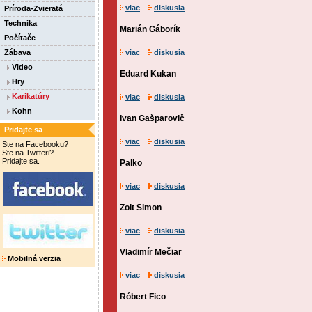
viac
diskusia
Príroda-Zvieratá
Technika
Marián Gáborík
Počítače
Zábava
viac
diskusia
Video
Eduard Kukan
Hry
Karikatúry
viac
diskusia
Kohn
Ivan Gašparovič
Pridajte sa
viac
diskusia
Ste na Facebooku?
Ste na Twitteri?
Pridajte sa.
Palko
viac
diskusia
Zolt Simon
viac
diskusia
Vladimír Mečiar
Mobilná verzia
viac
diskusia
Róbert Fico