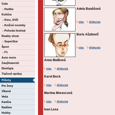
Gala
Adela Banášová
Hudba
Kultúra
Kino, DVD
viac
diskusia
Knižné novinky
Pohoda festival
Boris Ažaltovič
Reality show
SuperStar
Šport
viac
diskusia
F1
Auto moto
Anna Malíková
Zaujímavosti
Ekológia
viac
diskusia
Tlačové správy
Karol Beck
Prílohy
viac
diskusia
Pre ženy
Víkend
Martina Moravcová
Veda
viac
diskusia
Kariéra
Radíme
Ivan Lexa
Hobby