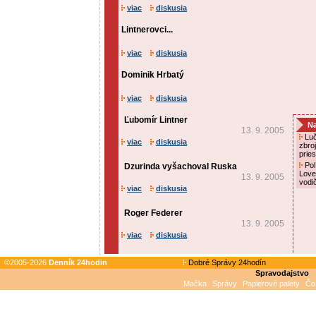
viac
diskusia
Lintnerovci...
viac
diskusia
Dominik Hrbatý
viac
diskusia
Ľubomír Lintner
Na
13. 9. 2005
Luč
viac
diskusia
zbro
prie
Pol
Dzurinda vyšachoval Ruska
Love
13. 9. 2005
vodi
viac
diskusia
Roger Federer
13. 9. 2005
viac
diskusia
©2005-2026
Denník 24hodin
Dobré Správy 24hodín
Spravodajstvo
Mačka
Správy
Papierové palety
Čo 