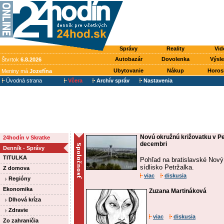
Správy
Reality
Vid
Autobazár
Dovolenka
Výsl
Štvrtok
6.8.2026
Ubytovanie
Nákup
Horos
Meniny má
Jozefína
Úvodná strana
Včera
Archív správ
Nastavenia
Novú okružnú križovatku v Pe
24hodín v Skratke
decembri
Denník - Správy
TITULKA
Pohľad na bratislavské Nový
sídlisko Petržalka.
Z domova
viac
diskusia
Regióny
Ekonomika
Zuzana Martináková
Dlhová kríza
Zdravie
viac
diskusia
Zo zahraničia