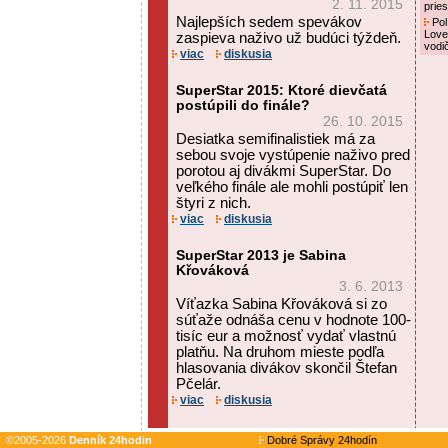
2. 11. 2015
prie
Najlepších sedem spevákov
Pol
Love
zaspieva naživo už budúci týždeň.
vodi
viac
diskusia
SuperStar 2015: Ktoré dievčatá
postúpili do finále?
26. 10. 2015
Desiatka semifinalistiek má za
sebou svoje vystúpenie naživo pred
porotou aj divákmi SuperStar. Do
veľkého finále ale mohli postúpiť len
štyri z nich.
viac
diskusia
SuperStar 2013 je Sabina
Křováková
3. 6. 2013
Víťazka Sabina Křováková si zo
súťaže odnáša cenu v hodnote 100-
tisíc eur a možnosť vydať vlastnú
platňu. Na druhom mieste podľa
hlasovania divákov skončil Štefan
Pčelár.
viac
diskusia
©2005-2026
Denník 24hodin
Dobré Správy 24hodín