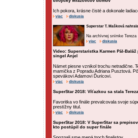
dvojičky Mrázovcov domov
Ich pokora, krásne čisté a dokonale ladiac
viac
diskusia
Superstar T. Mašková nahrala 
Na archívnej snímke Tereza
viac
diskusia
Video: Superstaristka Karmen Pál-Baláž 
singel Anjel
Námet piesne vznikol trochu netradične. T
mamička z Popradu Adriana Pusztová. Pô
spevákovi Adamovi Ďuricovi.
viac
diskusia
SuperStar 2018: Víťazkou sa stala Tere
Favoritka vo finále prevalcovala svoje súp
prestížny titul.
viac
diskusia
SuperStar 2018: V SuperStar sa prepisova
kto postúpil do super finále
Spoznali sme mená troch finalistov.