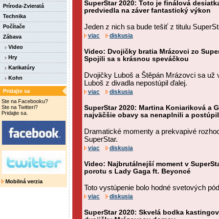
SuperStar 2020: Toto je finálová desiatk
Príroda-Zvieratá
predviedla na záver fantastický výkon
Technika
Jeden z nich sa bude tešiť z titulu SuperS
Počítače
viac
diskusia
Zábava
Video
Video: Dvojičky bratia Mrázovci zo Super
Hry
Spojili sa s krásnou speváčkou
Karikatúry
Dvojičky Luboš a Štěpán Mrázovci sa už v 
Kohn
Luboš z divadla nepostúpil ďalej.
Pridajte sa
viac
diskusia
Ste na Facebooku?
Ste na Twitteri?
SuperStar 2020: Martina Koniariková a G
Pridajte sa.
najväčšie obavy sa nenaplnili a postúpil
Dramatické momenty a prekvapivé rozhodnu
SuperStar.
viac
diskusia
Video: Najbrutálnejší moment v SuperSta
porotu s Lady Gaga ft. Beyoncé
Mobilná verzia
Toto vystúpenie bolo hodné svetových pódi
viac
diskusia
SuperStar 2020: Skvelá bodka kastingov.