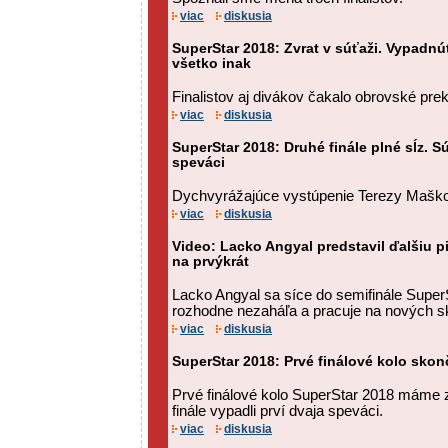
viac
diskusia
SuperStar 2018: Zvrat v súťaži. Vypadnúť
všetko inak
Finalistov aj divákov čakalo obrovské pre
viac
diskusia
SuperStar 2018: Druhé finále plné sĺz. Sú
speváci
Dychvyrážajúce vystúpenie Terezy Maškovej
viac
diskusia
Video: Lacko Angyal predstavil ďalšiu 
na prvýkrát
Lacko Angyal sa síce do semifinále SuperS
rozhodne nezaháľa a pracuje na nových s
viac
diskusia
SuperStar 2018: Prvé finálové kolo skonč
Prvé finálové kolo SuperStar 2018 máme
finále vypadli prví dvaja speváci.
viac
diskusia