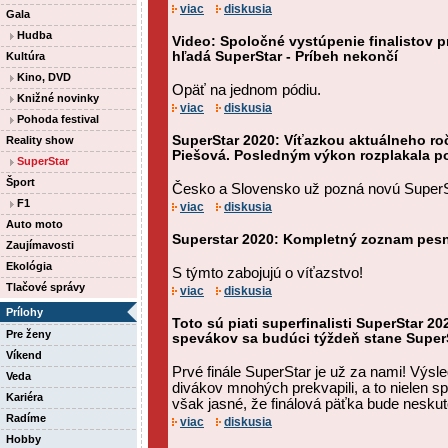
viac
diskusia
Gala
Hudba
Video: Spoločné vystúpenie finalistov 
hľadá SuperStar - Príbeh nekončí
Kultúra
Kino, DVD
Opäť na jednom pódiu.
Knižné novinky
viac
diskusia
Pohoda festival
SuperStar 2020: Víťazkou aktuálneho roč
Reality show
Piešová. Posledným výkon rozplakala p
SuperStar
Šport
Česko a Slovensko už pozná novú SuperSta
F1
viac
diskusia
Auto moto
Superstar 2020: Kompletný zoznam pesni
Zaujímavosti
Ekológia
S týmto zabojujú o víťazstvo!
Tlačové správy
viac
diskusia
Prílohy
Toto sú piati superfinalisti SuperStar 20
Pre ženy
spevákov sa budúci týždeň stane SuperS
Víkend
Prvé finále SuperStar je už za nami! Výs
Veda
divákov mnohých prekvapili, a to nielen sp
Kariéra
však jasné, že finálová päťka bude neskut
Radíme
viac
diskusia
Hobby