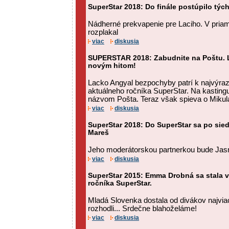
SuperStar 2018: Do finále postúpilo týc
Nádherné prekvapenie pre Laciho. V pria
rozplakal
viac
diskusia
SUPERSTAR 2018: Zabudnite na Poštu. L
novým hitom!
Lacko Angyal bezpochyby patrí k najvýr
aktuálneho ročníka SuperStar. Na kastingu
názvom Pošta. Teraz však spieva o Mikul
viac
diskusia
SuperStar 2018: Do SuperStar sa po sie
Mareš
Jeho moderátorskou partnerkou bude Jasm
viac
diskusia
SuperStar 2015: Emma Drobná sa stala 
ročníka SuperStar.
Mladá Slovenka dostala od divákov najvia
rozhodli... Srdečne blahoželáme!
viac
diskusia