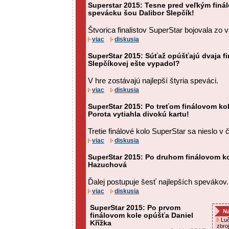
Superstar 2015: Tesne pred veľkým finá
spevácku šou Dalibor Slepčík!
Štvorica finalistov SuperStar bojovala zo v
viac
diskusia
SuperStar 2015: Súťaž opúšťajú dvaja fi
Slepčíkovej ešte vypadol?
V hre zostávajú najlepší štyria speváci.
viac
diskusia
SuperStar 2015: Po treťom finálovom ko
Porota vytiahla divokú kartu!
Tretie finálové kolo SuperStar sa nieslo 
viac
diskusia
SuperStar 2015: Po druhom finálovom k
Hazuchová
Ďalej postupuje šesť najlepších spevákov.
viac
diskusia
SuperStar 2015: Po prvom
Na
finálovom kole opúšťa Daniel
Luč
Křížka
zbro