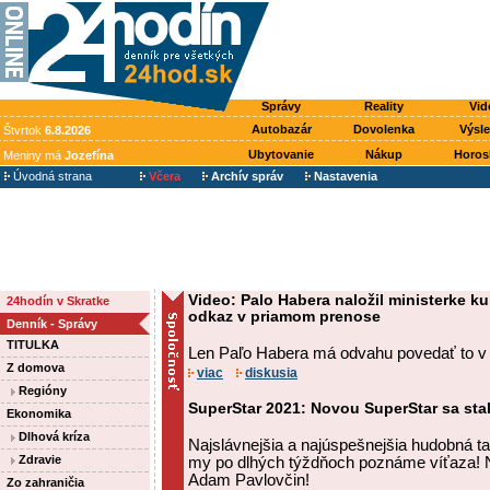
Správy
Reality
Vid
Autobazár
Dovolenka
Výsl
Štvrtok
6.8.2026
Ubytovanie
Nákup
Horos
Meniny má
Jozefína
Úvodná strana
Včera
Archív správ
Nastavenia
Video: Palo Habera naložil ministerke ku
24hodín v Skratke
odkaz v priamom prenose
Denník - Správy
TITULKA
Len Paľo Habera má odvahu povedať to v
Z domova
viac
diskusia
Regióny
SuperStar 2021: Novou SuperStar sa sta
Ekonomika
Dlhová kríza
Najslávnejšia a najúspešnejšia hudobná ta
Zdravie
my po dlhých týždňoch poznáme víťaza! N
Adam Pavlovčin!
Zo zahraničia