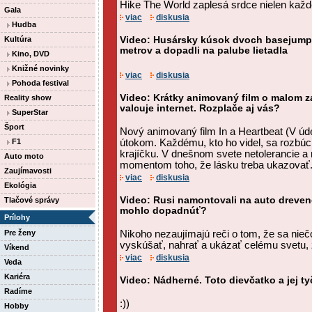
Hike The World zaplesá srdce nielen každ
Gala
viac
diskusia
Hudba
Kultúra
Video: Husársky kúsok dvoch basejumpe
metrov a dopadli na palube lietadla
Kino, DVD
Knižné novinky
viac
diskusia
Pohoda festival
Video: Krátky animovaný film o malom 
Reality show
valcuje internet. Rozplače aj vás?
SuperStar
Šport
Nový animovaný film In a Heartbeat (V úde
F1
útokom. Každému, kto ho videl, sa rozbúc
krajíčku. V dnešnom svete netolerancie a 
Auto moto
momentom toho, že lásku treba ukazovať
Zaujímavosti
viac
diskusia
Ekológia
Video: Rusi namontovali na auto drevené
Tlačové správy
mohlo dopadnúť?
Prílohy
Pre ženy
Nikoho nezaujímajú reči o tom, že sa niečo
vyskúšať, nahrať a ukázať celému svetu, ž
Víkend
viac
diskusia
Veda
Kariéra
Video: Nádherné. Toto dievčatko a jej ty
Radíme
:))
Hobby