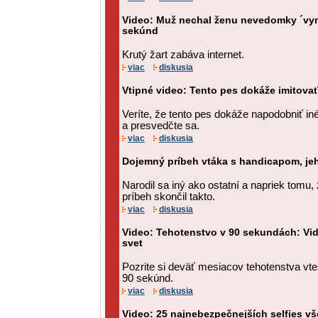
Video: Muž nechal ženu nevedomky ´vy
sekúnd
Krutý žart zabáva internet.
viac
diskusia
Vtipné video: Tento pes dokáže imitovať
Veríte, že tento pes dokáže napodobniť iné
a presvedčte sa.
viac
diskusia
Dojemný príbeh vtáka s handicapom, je
Narodil sa iný ako ostatní a napriek tomu, ž
príbeh skončil takto.
viac
diskusia
Video: Tehotenstvo v 90 sekundách: Vi
svet
Pozrite si deväť mesiacov tehotenstva v
90 sekúnd.
viac
diskusia
Video: 25 najnebezpečnejších selfies vš