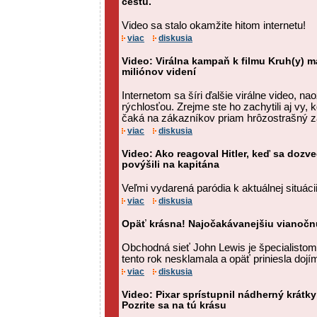
cestu.
Video sa stalo okamžite hitom internetu!
viac
diskusia
Video: Virálna kampaň k filmu Kruh(y) m
miliónov videní
Internetom sa šíri ďalšie virálne video, n
rýchlosťou. Zrejme ste ho zachytili aj vy, 
čaká na zákazníkov priam hrôzostrašný z
viac
diskusia
Video: Ako reagoval Hitler, keď sa dozv
povýšili na kapitána
Veľmi vydarená paródia k aktuálnej situáci
viac
diskusia
Opäť krásna! Najočakávanejšiu vianočnú
Obchodná sieť John Lewis je špecialistom
tento rok nesklamala a opäť priniesla dojí
viac
diskusia
Video: Pixar sprístupnil nádherný krátky
Pozrite sa na tú krásu