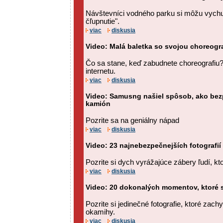
Návštevníci vodného parku si môžu vychu
čľupnutie".
viac
diskusia
Video: Malá baletka so svojou choreogra
Čo sa stane, keď zabudnete choreografiu? 
internetu.
viac
diskusia
Video: Samusng našiel spôsob, ako be
kamión
Pozrite sa na geniálny nápad
viac
diskusia
Video: 23 najnebezpečnejších fotografií
Pozrite si dych vyrážajúce zábery ľudí, ktor
viac
diskusia
Video: 20 dokonalých momentov, ktoré 
Pozrite si jedinečné fotografie, ktoré zac
okamihy.
viac
diskusia