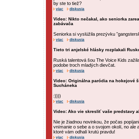
by ste to tiež?
viac
diskusia
Video: Nikto nečakal, ako seniorka zare
zabávača
Seniorka si vyslúžila prezývku "gangsters
viac
diskusia
Tieto tri anjelské hlásky rozplakali Rusk
Ruská talentová šou The Voice Kids zažil
podobe troch mladých dievčat.
viac
diskusia
Video: Originálna paródia na hokejové 
Sucháneka
:))))
viac
diskusia
Video: Ako vie skresliť vaše predstavy al
Nie je žiadnou novinkou, že počas popíja
vnímanie o sebe a o svojom okolí, no ale a
ktoré vám odhalí krutú pravdu!
viac
diskusia