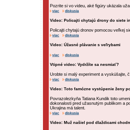
Pozrite si vo videu, aké figúry ukázala u
viac
diskusia
Video: Policajti chytajú drony do siete
Policajti chytajú dronov pomocou veľkej si
viac
diskusia
Video: Úžasné plávanie s veľrybami
viac
diskusia
Vtipné video: Vydržíte sa nesmiať?
Urobte si malý experiment a vyskúšajte, či
viac
diskusia
Video: Toto famózne vystúpenie ženy po
Povrazolezkyňa Tatiana Kundik toto umenie
dokonalosti pred užasnutým publikom a por
Ukrajina má talent.
viac
diskusia
Video: Muž našiel pod dlaždicami chodn