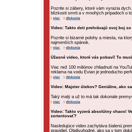
Pozrite si zábery, ktoré vám vyrazia dych. T
blízkosti smrti a v mnohých prípadoch o to
viac
diskusia
Video: Takto deti prehrávajú svoj boj 
Pozrite si bizarné polohy a miesta, na kto
najmenších spánok.
viac
diskusia
Úžasné video, ktoré vás pobaví! To musí
Viac než 100 miliónov zhliadnutí na YouTu
reklama na vodu Evian je jednoducho perf
viac
diskusia
Video: Majster útekov? Geniálne, ako sa
Taký malý a už to má tak dokonale premys
viac
diskusia
Video: Takto vyzerá absolútny chaos! Ve
zorientovať?
Nasledujúce video zachytáva šialenú pre
pravidiel. Obdivuhodné, ako sa v tom doká