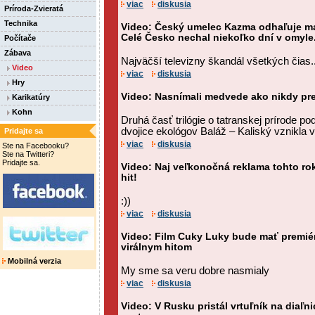
viac
diskusia
Príroda-Zvieratá
Technika
Video: Český umelec Kazma odhaľuje man
Celé Česko nechal niekoľko dní v omyle
Počítače
Zábava
Najväčší televizny škandál všetkých čias..
Video
viac
diskusia
Hry
Video: Nasnímali medvede ako nikdy pr
Karikatúry
Kohn
Druhá časť trilógie o tatranskej prírode 
dvojice ekológov Baláž – Kaliský vznikla 
Pridajte sa
viac
diskusia
Ste na Facebooku?
Ste na Twitteri?
Pridajte sa.
Video: Naj veľkonočná reklama tohto roka
hit!
:))
viac
diskusia
Video: Film Cuky Luky bude mať premiéru 
virálnym hitom
Mobilná verzia
My sme sa veru dobre nasmialy
viac
diskusia
Video: V Rusku pristál vrtuľník na diaľni