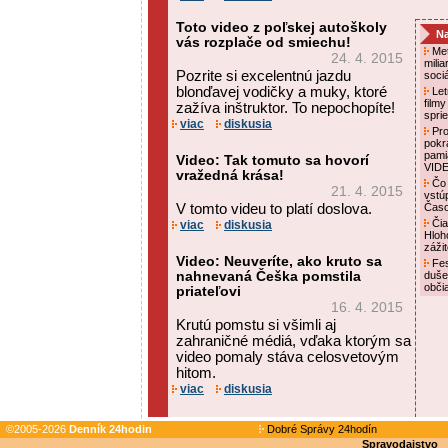
Toto video z poľskej autoškoly
Na
vás rozplače od smiechu!
Met
24. 4. 2015
mili
Pozrite si excelentnú jazdu
soci
blonďavej vodičky a muky, ktoré
Letn
film
zažíva inštruktor. To nepochopíte!
spri
viac
diskusia
Pro
pokr
pami
Video: Tak tomuto sa hovorí
VID
vražedná krása!
Čo 
21. 4. 2015
vstú
V tomto videu to platí doslova.
Čas
Čia
viac
diskusia
Hloh
záži
Video: Neuveríte, ako kruto sa
Fes
nahnevaná Češka pomstila
duše
obči
priateľovi
16. 4. 2015
Krutú pomstu si všimli aj
zahraničné médiá, vďaka ktorým sa
video pomaly stáva celosvetovým
hitom.
viac
diskusia
©2005-2026
Denník 24hodin
Dobré Správy 24hodín
Spravodajstvo