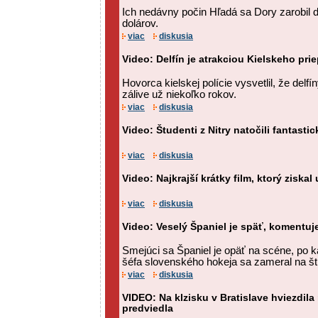
Ich nedávny počin Hľadá sa Dory zarobil d
dolárov.
viac
diskusia
Video: Delfín je atrakciou Kielskeho pri
Hovorca kielskej polície vysvetlil, že delf
zálive už niekoľko rokov.
viac
diskusia
Video: Študenti z Nitry natočili fantasti
viac
diskusia
Video: Najkrajší krátky film, ktorý ziskal
viac
diskusia
Video: Veselý Španiel je späť, komentuje
Smejúci sa Španiel je opäť na scéne, po 
šéfa slovenského hokeja sa zameral na štr
viac
diskusia
VIDEO: Na klzisku v Bratislave hviezdila
predviedla