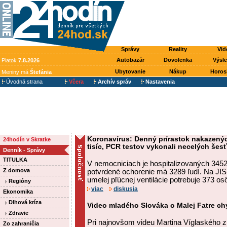
Správy
Reality
Vid
Autobazár
Dovolenka
Výsl
Piatok
7.8.2026
Ubytovanie
Nákup
Horos
Meniny má
Štefánia
Úvodná strana
Včera
Archív správ
Nastavenia
Koronavírus: Denný prírastok nakazený
24hodín v Skratke
tisíc, PCR testov vykonali necelých šesť
Denník - Správy
TITULKA
V nemocniciach je hospitalizovaných 3452 
Z domova
potvrdené ochorenie má 3289 ľudí. Na JIS
umelej pľúcnej ventilácie potrebuje 373 os
Regióny
viac
diskusia
Ekonomika
Dlhová kríza
Video mladého Slováka o Malej Fatre chy
Zdravie
Pri najnovšom videu Martina Víglaského z
Zo zahraničia