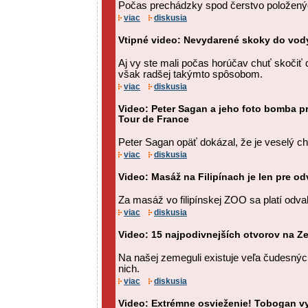
Počas prechádzky spod čerstvo položenýc
viac
diskusia
Vtipné video: Nevydarené skoky do vod
Aj vy ste mali počas horúčav chuť skočiť
však radšej takýmto spôsobom.
viac
diskusia
Video: Peter Sagan a jeho foto bomba pr
Tour de France
Peter Sagan opäť dokázal, že je veselý chl
viac
diskusia
Video: Masáž na Filipínach je len pre odv
Za masáž vo filipínskej ZOO sa platí odva
viac
diskusia
Video: 15 najpodivnejších otvorov na Z
Na našej zemeguli existuje veľa čudesných
nich.
viac
diskusia
Video: Extrémne osvieženie! Tobogan vy