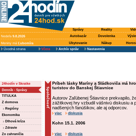
Správy
Reality
Vid
Autobazár
Dovolenka
Výsl
Nedeľa
9.8.2026
Ubytovanie
Nákup
Horos
Meniny má
Ľubomíra
Úvodná strana
Včera
Archív správ
Nastavenia
Príbeh lásky Maríny a Sládkoviča má hro
24hodín v Skratke
turistov do Banskej Štiavnice
Denník - Správy
TITULKA
Autorov Zaľúbenej Štiavnice prekvapilo, že
Z domova
zážitkovej hry vzbudil vášnivú diskusiu a p
nadšených fanúšikov, ale aj odporcov.
Regióny
viac
diskusia
Ekonomika
Dlhová kríza
Kohn 15.1. 2006
Zdravie
viac
diskusia
Zo zahraničia