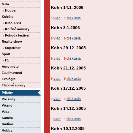
Gala
Kohn 14.1. 2006
Hudba
Kultúra
viac
diskusia
Kino, DVD
Kohn 3.1.2006
Knižné novinky
Pohoda festival
viac
diskusia
Reality show
Kohn 29.12. 2005
SuperStar
Šport
viac
diskusia
F1
Auto moto
Kohn 21.12. 2005
Zaujímavosti
viac
diskusia
Ekológia
Tlačové správy
Kohn 17.12. 2005
Prílohy
viac
diskusia
Pre ženy
Víkend
Kohn 14.12. 2005
Veda
Kariéra
viac
diskusia
Radíme
Kohn 10.12.2005
Hobby