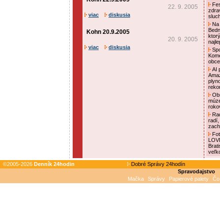
Fes
22. 9. 2005
zdra
viac
diskusia
sluc
Na 
Bedn
Kohn 20.9.2005
ktor
20. 9. 2005
najl
viac
diskusia
Spo
Kome
obce
AI p
Amaz
plyn
reko
Obn
múze
roko
Rad
radí,
zach
Foto
LOVE
Brat
veľk
©2005-2026
Denník 24hodin
Dobré Správy 24hodín
Spravodajstvo
Mačka
Správy
Papierové palety
Čo 