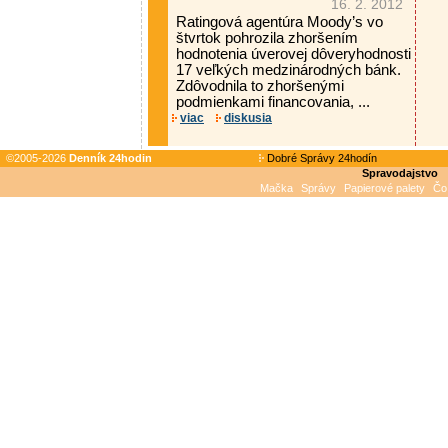
16. 2. 2012
Ratingová agentúra Moody’s vo
štvrtok pohrozila zhoršením
hodnotenia úverovej dôveryhodnosti
17 veľkých medzinárodných bánk.
Zdôvodnila to zhoršenými
podmienkami financovania, ...
viac
diskusia
©2005-2026
Denník 24hodin
Dobré Správy 24hodín
Spravodajstvo
Mačka
Správy
Papierové palety
Čo 