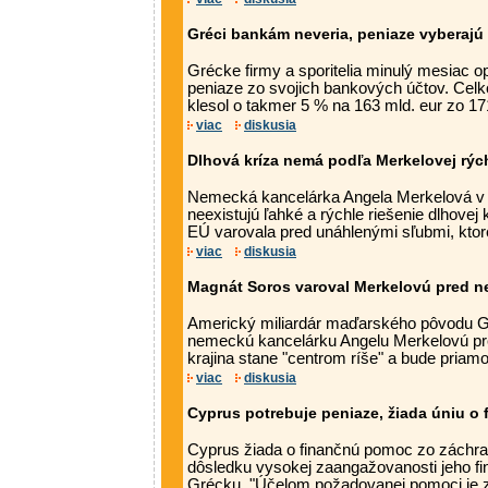
Gréci bankám neveria, peniaze vyberajú
Grécke firmy a sporitelia minulý mesiac o
peniaze zo svojich bankových účtov. Celk
klesol o takmer 5 % na 163 mld. eur zo 171
viac
diskusia
Dlhová kríza nemá podľa Merkelovej rých
Nemecká kancelárka Angela Merkelová v s
neexistujú ľahké a rýchle riešenie dlhovej 
EÚ varovala pred unáhlenými sľubmi, ktoré
viac
diskusia
Magnát Soros varoval Merkelovú pred 
Americký miliardár maďarského pôvodu G
nemeckú kancelárku Angelu Merkelovú pred
krajina stane "centrom ríše" a bude priam
viac
diskusia
Cyprus potrebuje peniaze, žiada úniu o
Cyprus žiada o finančnú pomoc zo záchr
dôsledku vysokej zaangažovanosti jeho fi
Grécku. "Účelom požadovanej pomoci je za