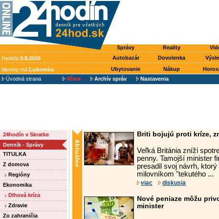
Správy
Reality
Vid
Autobazár
Dovolenka
Výsl
Nedeľa
9.8.2026
Ubytovanie
Nákup
Horos
Meniny má
Ľubomíra
Úvodná strana
Včera
Archív správ
Nastavenia
Briti bojujú proti kríze, 
24hodín v Skratke
Denník - Správy
Veľká Británia zníži spot
TITULKA
penny. Tamojší minister 
Z domova
presadil svoj návrh, ktor
milovníkom "tekutého ...
Regióny
viac
diskusia
Ekonomika
Dlhová kríza
Nové peniaze môžu privo
Zdravie
minister
Zo zahraničia