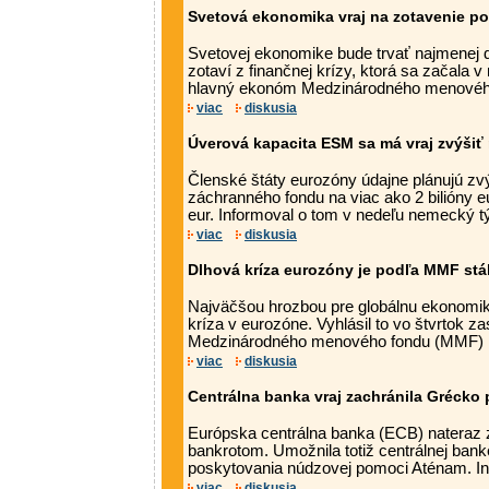
Svetová ekonomika vraj na zotavenie po
Svetovej ekonomike bude trvať najmenej 
zotaví z finančnej krízy, ktorá sa začala v 
hlavný ekonóm Medzinárodného menového
viac
diskusia
Úverová kapacita ESM sa má vraj zvýšiť 
Členské štáty eurozóny údajne plánujú zvý
záchranného fondu na viac ako 2 bilióny 
eur. Informoval o tom v nedeľu nemecký tý
viac
diskusia
Dlhová kríza eurozóny je podľa MMF st
Najväčšou hrozbou pre globálnu ekonomik
kríza v eurozóne. Vyhlásil to vo štvrtok za
Medzinárodného menového fondu (MMF) Na
viac
diskusia
Centrálna banka vraj zachránila Grécko
Európska centrálna banka (ECB) nateraz 
bankrotom. Umožnila totiž centrálnej banke
poskytovania núdzovej pomoci Aténam. Inf
viac
diskusia