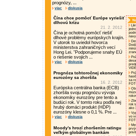
prognózy, ...
viac
diskusia
Čína chce pomôcť Európe vyriešiť
Na
dlhovú krízu
Lik
21. 2. 2012
jedn
Čína je ochotná pomôcť riešiť
podni
nav
dlhové problémy európskych krajín.
Des
V utorok to uviedol hovorca
Dodá
ministerstva zahraničných vecí
minú
Hong Lei. "Podporujeme snahy EÚ
zran
o riešenie svojich ...
Pož
desa
viac
diskusia
pred
VID
Prognóza tohtoročnej ekonomiky
Pož
hasi
eurozóny sa zhoršila
sa ro
16. 2. 2012
FO
Európska centrálna banka (ECB)
Obn
zhoršila svoju prognózu vývoja
múze
roko
ekonomiky eurozóny pre tento a
Zbe
budúci rok. V tomto roku podľa nej
rok t
hrubý domáci produkt (HDP)
ako 
eurozóny klesne o 0,1 %. Pre ...
Vyp
vo v
viac
diskusia
FO
Mes
Moody's hrozí zhoršením ratingu
prvý
veľkým globálnym bankám
priv