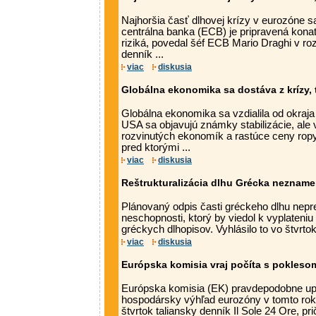
Najhoršia časť dlhovej krízy v eurozóne s
centrálna banka (ECB) je pripravená konať
riziká, povedal šéf ECB Mario Draghi v r
denník ...
viac
diskusia
Globálna ekonomika sa dostáva z krízy,
Globálna ekonomika sa vzdialila od okraja
USA sa objavujú známky stabilizácie, ale
rozvinutých ekonomík a rastúce ceny ropy
pred ktorými ...
viac
diskusia
Reštrukturalizácia dlhu Grécka neznam
Plánovaný odpis časti gréckeho dlhu nepre
neschopnosti, ktorý by viedol k vyplateniu 
gréckych dlhopisov. Vyhlásilo to vo štvrtok 
viac
diskusia
Európska komisia vraj počíta s pokles
Európska komisia (EK) pravdepodobne u
hospodársky výhľad eurozóny v tomto rok
štvrtok taliansky denník Il Sole 24 Ore, p