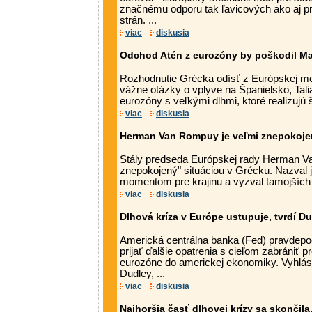
značnému odporu tak ľavicových ako aj pr
strán. ...
viac
diskusia
Odchod Atén z eurozóny by poškodil Ma
Rozhodnutie Grécka odísť z Európskej me
vážne otázky o vplyve na Španielsko, Tali
eurozóny s veľkými dlhmi, ktoré realizujú š
viac
diskusia
Herman Van Rompuy je veľmi znepokojen
Stály predseda Európskej rady Herman V
znepokojený" situáciou v Grécku. Nazval 
momentom pre krajinu a vyzval tamojších po
viac
diskusia
Dlhová kríza v Európe ustupuje, tvrdí D
Americká centrálna banka (Fed) pravdep
prijať ďalšie opatrenia s cieľom zabrániť pr
eurozóne do americkej ekonomiky. Vyhlásil
Dudley, ...
viac
diskusia
Najhoršia časť dlhovej krízy sa skončila