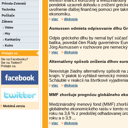
Ministri financií eurozóny a Medzinárod
Príroda-Zvieratá
pondelok uzavreli dohodu o znížení grécke
uvoľnenie ďalšej finančnej pomoci pre ta
Technika
ekonomiku.
Počítače
viac
diskusia
Zábava
Video
Asmussen odmieta odpisovanie dlhu G
Hry
Odpis gréckeho dlhu by nemal byť súčas
Karikatúry
balíka, povedal člen Rady guvernérov Eur
Kohn
Jörg Asmussen v rozhovore pre nemecký de
viac
diskusia
Pridajte sa
Ste na Facebooku?
Alternatívny spôsob zníženia dlhov euro
Ste na Twitteri?
Pridajte sa.
Neexistuje žiadny alternatívny spôsob na
krajín. V piatok to vyhlásil nemecký minist
Schäuble v reakcii na štvrtkové vyjadrenia 
viac
diskusia
MMF zhoršuje prognózu globálneho ek
Medzinárodný menový fond (MMF) zhorší
Mobilná verzia
globálneho ekonomického rastu v tomto r
roku na 3,6 % z predošlej odhadovanej úro
roku a o 3,9 ...
viac
diskusia