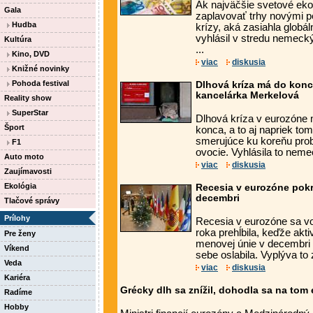
Ak najväčšie svetové ek
Gala
zaplavovať trhy novými p
Hudba
krízy, aká zasiahla globá
vyhlásil v stredu nemecký
Kultúra
...
Kino, DVD
viac
diskusia
Knižné novinky
Pohoda festival
Dlhová kríza má do konca
kancelárka Merkelová
Reality show
SuperStar
Dlhová kríza v eurozóne 
Šport
konca, a to aj napriek to
smerujúce ku koreňu prob
F1
ovocie. Vyhlásila to neme
Auto moto
viac
diskusia
Zaujímavosti
Ekológia
Recesia v eurozóne pokra
decembri
Tlačové správy
Prílohy
Recesia v eurozóne sa vo 
roka prehĺbila, keďže akt
Pre ženy
menovej únie v decembri
Víkend
sebe oslabila. Vyplýva to 
Veda
viac
diskusia
Kariéra
Grécky dlh sa znížil, dohodla sa na tom
Radíme
Hobby