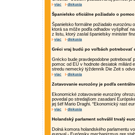
viac
diskusia
Španielsko oficiálne požiadalo o pomoc
Španielsko formálne požiadalo eurozónu 
ktorá sa môže podľa odhadov vyšplhať na 1
z listu, ktorý zaslal španielsky minister fina
viac
diskusia
Gréci vraj budú po voľbách potrebovať ď
Grécko bude pravdepodobne potrebovať po
pomoc od EÚ v hodnote desiatok miliárd e
stredu nemecký týždenník Die Zeit s odvol
viac
diskusia
Zotavovanie eurozóny je podľa centráln
Ekonomické zotavovanie eurozóny ohrozuj
povedal po stredajšom zasadaní Európske
jej šéf Mario Draghi. “Ekonomický rast eur
viac
diskusia
Holandský parlament schválil trvalý eur
Dolná komora holandského parlamentu vo š
euroval - Európsky mechanizmus pre stabi