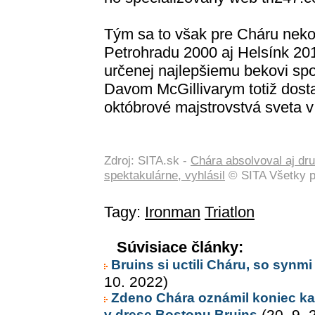
Tým sa to však pre Cháru nekon
Petrohradu 2000 aj Helsínk 2012
určenej najlepšiemu bekovi sp
Davom McGillivarym totiž dost
októbrové majstrovstvá sveta v
Zdroj: SITA.sk -
Chára absolvoval aj dr
spektakulárne, vyhlásil
© SITA Všetky p
Tagy:
Ironman
Triatlon
Súvisiace články:
Bruins si uctili Cháru, so synm
10. 2022)
Zdeno Chára oznámil koniec kar
v drese Bostonu Bruins
(20. 9. 