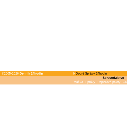
©2005-2026
Denník 24hodin
Dobré Správy 24hodín
Spravodajstvo
Mačka
Správy
Papierové palety
Čo 