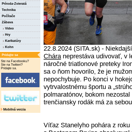
Príroda-Zvieratá
Technika
Počítače
Zábava
Video
Hry
Karikatúry
22.8.2024 (SITA.sk) - Niekdaj
Kohn
Chára
neprestáva udivovať, v l
Pridajte sa
Ste na Facebooku?
náročné triatlonové preteky Ir
Ste na Twitteri?
Pridajte sa.
sa o ňom hovorilo, že je mužom
nepochybuje. Po konci v hokejo
vytrvalostnému športu a „strúh
polmaratónov, bokom nezostal a
trenčiansky rodák má za sebou
Mobilná verzia
Víťaz Stanelyho pohára z roku