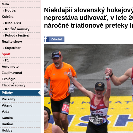
Gala
Niekdajší slovenský hokejov
Hudba
neprestáva udivovať, v lete 
Kultúra
Kino, DVD
náročné triatlonové preteky I
Knižné novinky
Pohoda festival
Zdieľať
Reality show
SuperStar
Šport
F1
Auto moto
Zaujímavosti
Ekológia
Tlačové správy
Prílohy
Pre ženy
Víkend
Veda
Kariéra
Radíme
Hobby