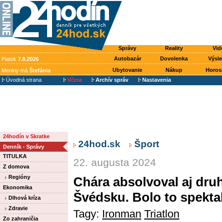
Správy
Reality
Vid
Autobazár
Dovolenka
Výsl
Piatok
7.8.2026
Ubytovanie
Nákup
Horos
Meniny má
Štefánia
Úvodná strana
Včera
Archív správ
Nastavenia
24hodín v Skratke
24hod.sk
Šport
Denník - Správy
TITULKA
22. augusta 2024
Z domova
Regióny
Chára absolvoval aj dru
Ekonomika
Švédsku. Bolo to spektak
Dlhová kríza
Zdravie
Tagy:
Ironman
Triatlon
Zo zahraničia