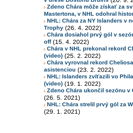
Zdeno Chára môže získať za svo
Mastertona, v NHL odohral histo
NHL: Chára za NY Islanders v no
Trophy
(26. 4. 2022)
Chára dosiahol prvý gól v sezón
off
(15. 4. 2022)
Chára v NHL prekonal rekord C
(video)
(25. 2. 2022)
Chára vyrovnal rekord Cheliosa,
asistenciou
(23. 2. 2022)
NHL: Islanders zvíťazili vo Phi
(video)
(19. 1. 2022)
Zdeno Chára ukončil sezónu v C
(26. 5. 2021)
NHL: Chára strelil prvý gól za 
(29. 1. 2021)