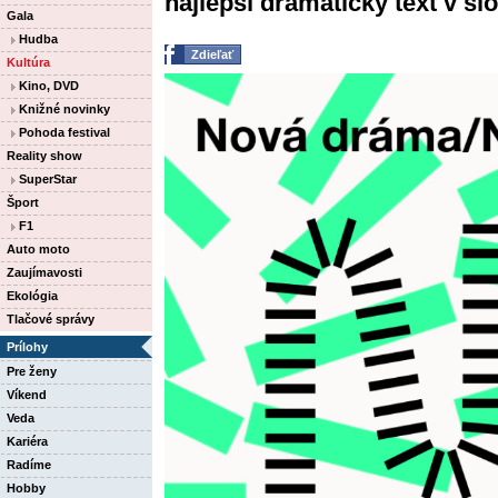
najlepší dramatický text v 
Gala
Hudba
Zdieľať
Kultúra
Kino, DVD
Knižné novinky
Pohoda festival
Reality show
SuperStar
Šport
F1
Auto moto
Zaujímavosti
Ekológia
Tlačové správy
Prílohy
Pre ženy
Víkend
Veda
Kariéra
Radíme
Hobby