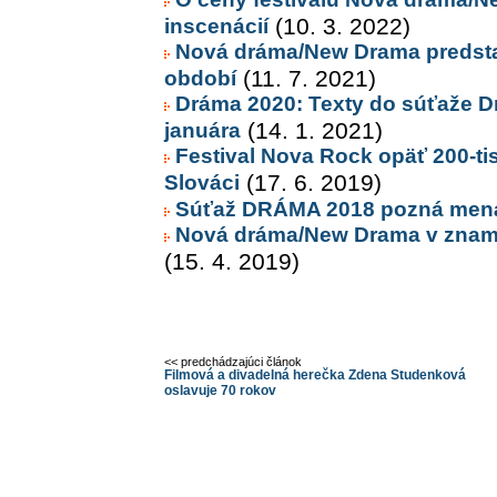
inscenácií
(10. 3. 2022)
Nová dráma/New Drama predsta
období
(11. 7. 2021)
Dráma 2020: Texty do súťaže Dr
januára
(14. 1. 2021)
Festival Nova Rock opäť 200-tis
Slováci
(17. 6. 2019)
Súťaž DRÁMA 2018 pozná mená 
Nová dráma/New Drama v znamen
(15. 4. 2019)
<< predchádzajúci článok
Filmová a divadelná herečka Zdena Studenková
oslavuje 70 rokov