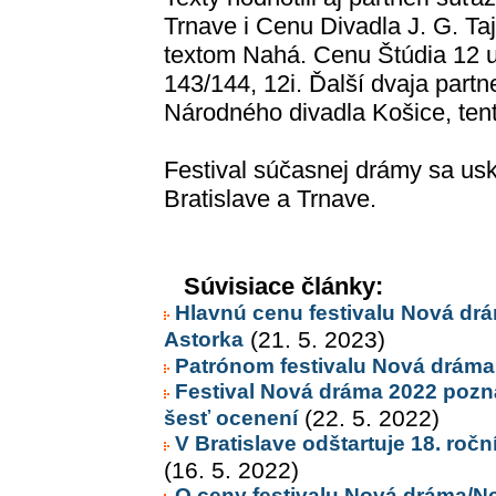
Trnave i Cenu Divadla J. G. T
textom Nahá. Cenu Štúdia 12 ud
143/144, 12i. Ďalší dvaja part
Národného divadla Košice, tent
Festival súčasnej drámy sa usk
Bratislave a Trnave.
Súvisiace články:
Hlavnú cenu festivalu Nová drám
Astorka
(21. 5. 2023)
Patrónom festivalu Nová dráma 
Festival Nová dráma 2022 pozná
šesť ocenení
(22. 5. 2022)
V Bratislave odštartuje 18. roč
(16. 5. 2022)
O ceny festivalu Nová dráma/N