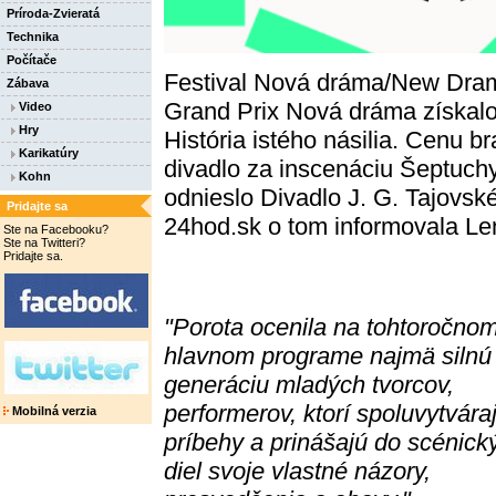
Príroda-Zvieratá
Technika
Počítače
Festival Nová dráma/New Dram
Zábava
Grand Prix Nová dráma získalo
Video
Hry
História istého násilia. Cenu b
Karikatúry
divadlo za inscenáciu Šeptuchy
Kohn
odnieslo Divadlo J. G. Tajovsk
Pridajte sa
24hod.sk o tom informovala Le
Ste na Facebooku?
Ste na Twitteri?
Pridajte sa.
"Porota ocenila na tohtoročno
hlavnom programe najmä silnú
generáciu mladých tvorcov,
performerov, ktorí spoluvytvára
Mobilná verzia
príbehy a prinášajú do scénick
diel svoje vlastné názory,