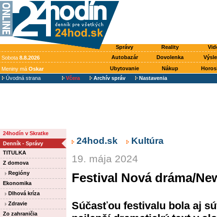
Správy
Reality
Vid
Autobazár
Dovolenka
Výsl
Sobota
8.8.2026
Ubytovanie
Nákup
Horos
Meniny má
Oskar
Úvodná strana
Včera
Archív správ
Nastavenia
24hodín v Skratke
24hod.sk
Kultúra
Denník - Správy
TITULKA
19. mája 2024
Z domova
Regióny
Festival Nová dráma/Ne
Ekonomika
Dlhová kríza
Súčasťou festivalu bola aj s
Zdravie
Zo zahraničia