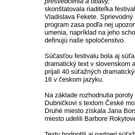
presvedčenia a obavy,"
skonštatovala riaditeľka festiva
Vladislava Fekete. Sprievodný
program zasa podľa nej upozorn
umenia, napríklad na jeho scho
definujú naše spoločenstvo.
Súčasťou festivalu bola aj súť
dramatický text v slovenskom a
prijali 40 súťažných dramatick
16 v českom jazyku.
Na základe rozhodnutia poroty u
Dubničkovi s textom České moř
Druhé miesto získala Jana Bor
miesto udelili Barbore Rokytov
Texty hodnotili aj partneri súťa