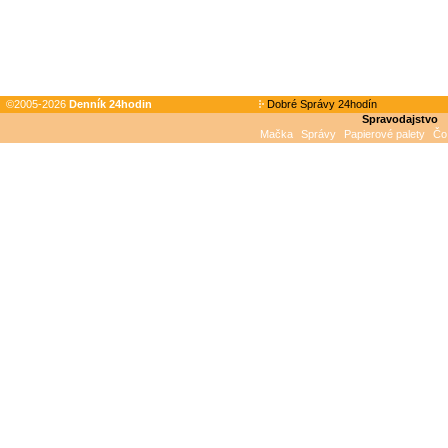
©2005-2026
Denník 24hodin
Dobré Správy 24hodín
Spravodajstvo
Mačka
Správy
Papierové palety
Čo 