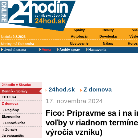
Správy
Reality
Vid
Autobazár
Dovolenka
Výsl
Nedeľa
9.8.2026
Ubytovanie
Nákup
Horos
Meniny má
Ľubomíra
Úvodná strana
Včera
Archív správ
Nastavenia
24hodín v Skratke
24hod.sk
Z domova
Denník - Správy
TITULKA
17. novembra 2024
Z domova
Regióny
Fico: Pripravme sa i na 
Ekonomika
voľby v riadnom termíne 
Dlhová kríza
Zdravie
výročia vzniku)
Zo zahraničia