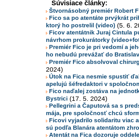
Súvisiace články:
Štvornásobný premiér Robert F
Fico sa po atentáte prvýkrát pr
ktorý ho postrelil (video)
(5. 6. 
Ficov atentátnik Juraj Cintula p
návrhom prokurátorky (video+fo
Premiér Fico je pri vedomí a jeh
ho nebudú prevážať do Bratislav
Premiér Fico absolvoval chirurg
2024)
Útok na Fica nesmie spustiť ďalš
apelujú šéfredaktori v spoločno
Fico naďalej zostáva na jednotke
Bystrici
(17. 5. 2024)
Pellegrini a Čaputová sa s preds
mája, pre spoločnosť chcú sfor
Ficovi vyjadrilo solidaritu viac a
sú podľa Blanára atentátom zhr
Atentát na Fica dozoruje oddele