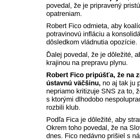
povedal, že je pripravený pris
opatreniam.
Robert Fico odmieta, aby koalíci
potravinovú infláciu a konsoli
dôsledkom vládnutia opozície.
Ďalej povedal, že je dôležité, 
krajinou na prepravu plynu.
Robert Fico pripúšťa, že na
ústavnú väčšinu,
no aj tak ju
nepriamo kritizuje SNS za to, že
s ktorými dlhodobo nespoluprac
rozbili klub.
Podľa Fica je dôležité, aby str
Okrem toho povedal, že na Slo
dnes. Fico nedávno prišiel s n