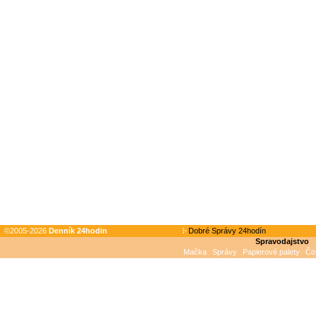
©2005-2026
Denník 24hodin
Dobré Správy 24hodín
Spravodajstvo
Mačka
Správy
Papierové palety
Čo 