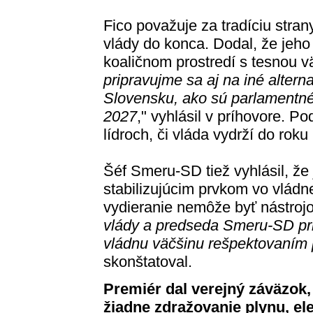
Fico považuje za tradíciu stra
vlády do konca. Dodal, že jeh
koaličnom prostredí s tesnou 
pripravujme sa aj na iné alterna
Slovensku, ako sú parlamentné
2027
," vyhlásil v príhovore. Po
lídroch, či vláda vydrží do roku
Šéf Smeru-SD tiež vyhlásil, že 
stabilizujúcim prvkom vo vládnej
vydieranie nemôže byť nástrojo
vlády a predseda Smeru-SD pri
vládnu väčšinu rešpektovaním p
skonštatoval.
Premiér dal verejný záväzok, 
žiadne zdražovanie plynu, ele