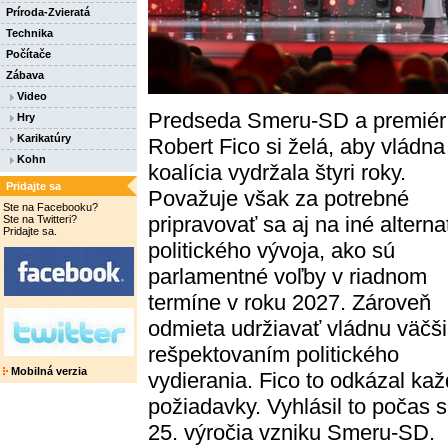
Príroda-Zvieratá
Technika
Počítače
Zábava
Video
Predseda Smeru-SD a premiér
Hry
Karikatúry
Robert Fico si želá, aby vládna
Kohn
koalícia vydržala štyri roky.
Pridajte sa
Považuje však za potrebné
Ste na Facebooku?
pripravovať sa aj na iné alterna
Ste na Twitteri?
Pridajte sa.
politického vývoja, ako sú
parlamentné voľby v riadnom
termíne v roku 2027. Zároveň
odmieta udržiavať vládnu väčš
rešpektovaním politického
Mobilná verzia
vydierania. Fico to odkázal ka
požiadavky. Vyhlásil to počas s
25. výročia vzniku Smeru-SD.