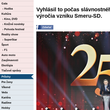
Gala
Vyhlásil to počas slávnostnéh
Hudba
Kultúra
výročia vzniku Smeru-SD.
Kino, DVD
Knižné novinky
Zdieľať
Pohoda festival
Reality show
SuperStar
Šport
F1
Auto moto
Zaujímavosti
Ekológia
Tlačové správy
Prílohy
Pre ženy
Víkend
Veda
Kariéra
Radíme
Hobby