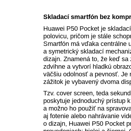
Skladací smartfón bez komp
Huawei P50 Pocket je skladací 
polovicu, pričom je stále scho
Smartfón má vďaka centrálne 
a symetrický skladací mechani
dizajn. Znamená to, že keď sa 
zdvihne a vytvorí hladkú obraz
väčšiu odolnosť a pevnosť. Je n
zážitok je vybavený dvoma disp
Tzv. cover screen, teda sekund
poskytuje jednoduchý prístup 
a možno ho použiť na spravova
aj fotenie alebo nahrávanie vid
o dizajn, Huawei P50 Pocket p