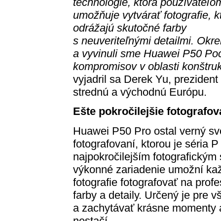
technológie, ktorá používateľo
umožňuje vytvárať fotografie, k
odrážajú skutočné farby
s neuveriteľnými detailmi. Okre
a vyvinuli sme Huawei P50 Poc
kompromisov v oblasti konštrukc
vyjadril sa Derek Yu, prezident
strednú a východnú Európu.
Ešte pokročilejšie fotografov
Huawei P50 Pro ostal verný svoj
fotografovaní, ktorou je séria P
najpokročilejším fotografickým
výkonné zariadenie umožní ka
fotografie fotografovať na profe
farby a detaily. Určený je pre v
a zachytávať krásne momenty a
nestačí.