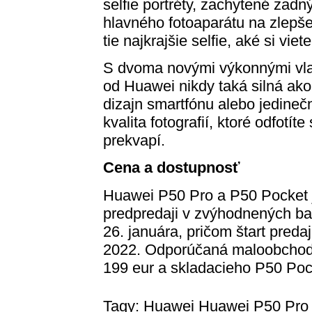
selfie portréty, zachytené zad
hlavného fotoaparátu na zlepše
tie najkrajšie selfie, aké si viet
S dvoma novými výkonnými vla
od Huawei nikdy taká silná ako 
dizajn smartfónu alebo jedinečn
kvalita fotografií, ktoré odfotí
prekvapí.
Cena a dostupnosť
Huawei P50 Pro a P50 Pocket 
predpredaji v zvýhodnených ba
26. januára, pričom štart preda
2022. Odporúčaná maloobchodn
199 eur a skladacieho P50 Pock
Tagy:
Huawei
Huawei P50 Pro