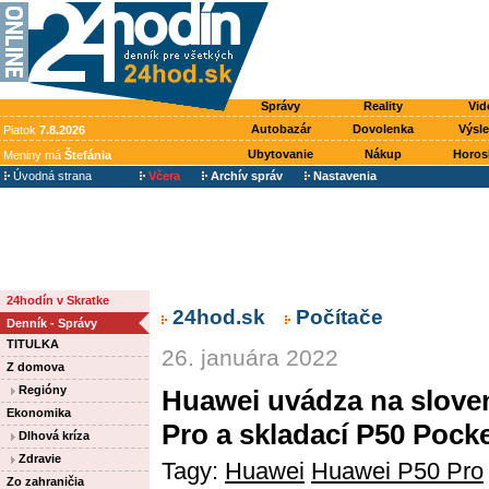
Správy
Reality
Vid
Autobazár
Dovolenka
Výsl
Piatok
7.8.2026
Ubytovanie
Nákup
Horos
Meniny má
Štefánia
Úvodná strana
Včera
Archív správ
Nastavenia
24hodín v Skratke
24hod.sk
Počítače
Denník - Správy
TITULKA
26. januára 2022
Z domova
Regióny
Huawei uvádza na slove
Ekonomika
Pro a skladací P50 Pocke
Dlhová kríza
Zdravie
Tagy:
Huawei
Huawei P50 Pro
Zo zahraničia