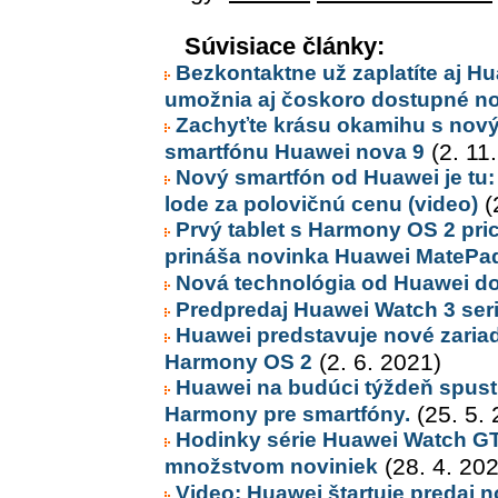
Súvisiace články:
Bezkontaktne už zaplatíte aj H
umožnia aj čoskoro dostupné n
Zachyťte krásu okamihu s nový
smartfónu Huawei nova 9
(2. 11
Nový smartfón od Huawei je tu:
lode za polovičnú cenu (video)
(
Prvý tablet s Harmony OS 2 pri
prináša novinka Huawei MatePa
Nová technológia od Huawei dok
Predpredaj Huawei Watch 3 seri
Huawei predstavuje nové zari
Harmony OS 2
(2. 6. 2021)
Huawei na budúci týždeň spust
Harmony pre smartfóny.
(25. 5. 
Hodinky série Huawei Watch GT 
množstvom noviniek
(28. 4. 20
Video: Huawei štartuje predaj 