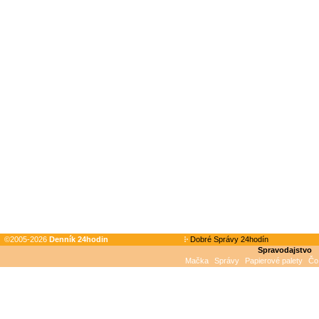
©2005-2026
Denník 24hodin
Dobré Správy 24hodín
Spravodajstvo
Mačka
Správy
Papierové palety
Čo 