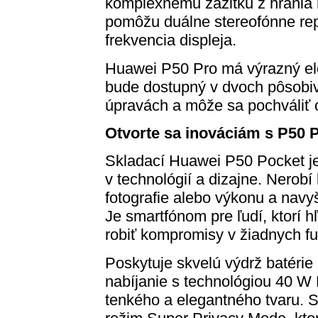
komplexnému zážitku z hrania 
pomôžu duálne stereofónne re
frekvencia displeja.
Huawei P50 Pro má výrazný el
bude dostupný v dvoch pôsobi
úpravách a môže sa pochváliť 
Otvorte sa inováci
ám s P50 
Skladací Huawei P50 Pocket je 
v technológií a dizajne. Nerob
fotografie alebo výkonu a navy
Je smartfónom pre ľudí, ktorí h
robiť kompromisy v žiadnych fu
Poskytuje skvelú výdrž batérie
nabíjanie s technológiou 40 W
tenkého a elegantného tvaru. S