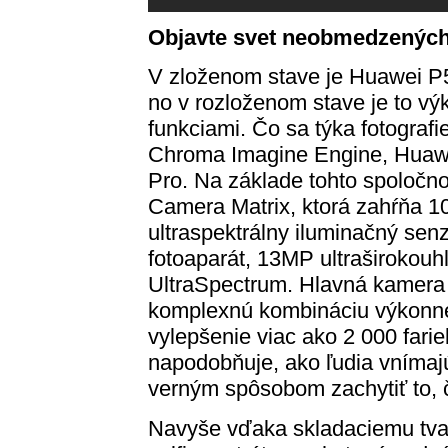
Objavte svet neobmedzen
ých
V zloženom stave je Huawei P5
no v rozloženom stave je to vý
funkciami. Čo sa týka fotografi
Chroma Imagine Engine, Huaw
Pro. Na základe tohto spoločn
Camera Matrix, ktorá zahŕňa 10
ultraspektrálny iluminačný se
fotoaparát, 13MP ultraširokouh
UltraSpectrum. Hlavná kamera
komplexnú kombináciu výkonnéh
vylepšenie viac ako 2 000 far
napodobňuje, ako ľudia vnímajú
verným spôsobom zachytiť to, č
Navyše vďaka skladaciemu tvar