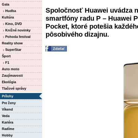
Gala
Spoločnosť Huawei uvádza n
Hudba
smartfóny radu P – Huawei P
Kultúra
Kino, DVD
Pocket, ktoré potešia každého
Knižné novinky
pôsobivého dizajnu.
Pohoda festival
Reality show
Zdieľať
SuperStar
Šport
F1
Auto moto
Zaujímavosti
Ekológia
Tlačové správy
Prílohy
Pre ženy
Víkend
Veda
Kariéra
Radíme
Hobby