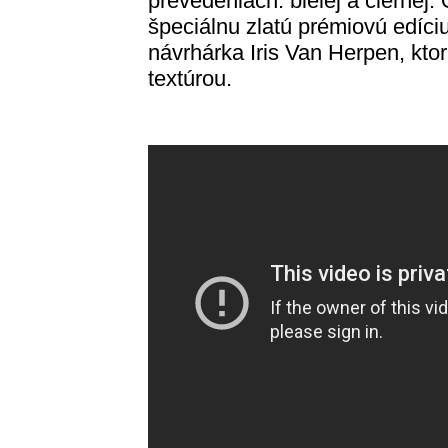
prevedeniach: bielej a čiernej.
špeciálnu zlatú prémiovú edíci
návrhárka Iris Van Herpen, kto
textúrou.