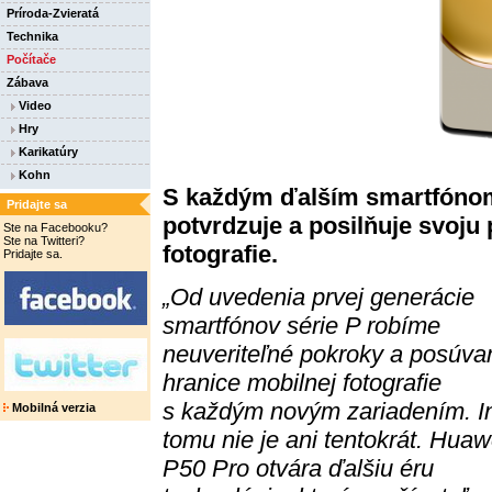
Príroda-Zvieratá
Technika
Počítače
Zábava
Video
Hry
Karikatúry
Kohn
S každým ďalším smartfónom 
Pridajte sa
potvrd
zuje a posilňuje svoju 
Ste na Facebooku?
Ste na Twitteri?
fotografie.
Pridajte sa.
„Od uvedenia
prvej generácie
smartfónov série P robíme
neuveriteľné pokroky a posúv
hranice mobilnej fotografie
s každým novým zariadením. I
Mobilná verzia
tomu nie je ani tentokrát. Huaw
P50 Pro otvára ďalšiu éru