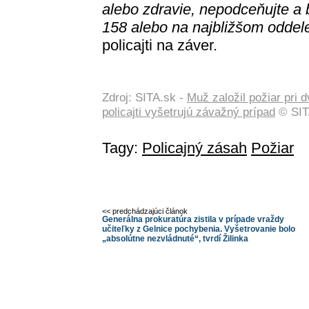
alebo zdravie, nepodceňujte a
158 alebo na najbližšom oddel
policajti na záver.
Zdroj: SITA.sk -
Muž založil požiar pri 
policajti vyšetrujú závažný prípad
© SIT
Tagy:
Policajný zásah
Požiar
<< predchádzajúci článok
Generálna prokuratúra zistila v prípade vraždy
učiteľky z Gelnice pochybenia. Vyšetrovanie bolo
„absolútne nezvládnuté“, tvrdí Žilinka