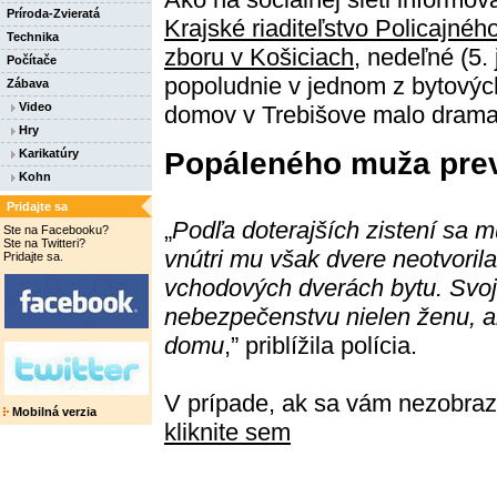
Príroda-Zvieratá
Krajské riaditeľstvo Policajnéh
Technika
zboru v Košiciach
, nedeľné (5. 
Počítače
popoludnie v jednom z bytovýc
Zábava
Video
domov v Trebišove malo dramat
Hry
Karikatúry
Popáleného muža prev
Kohn
Pridajte sa
„
Podľa doterajších zistení sa 
Ste na Facebooku?
Ste na Twitteri?
vnútri mu však dvere neotvorila
Pridajte sa.
vchodových dverách bytu. Svoj
nebezpečenstvu nielen ženu, a
domu
,” priblížila polícia.
V prípade, ak sa vám nezobraz
Mobilná verzia
kliknite sem