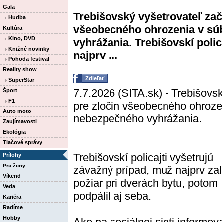
Gala
Trebišovský vyšetrovateľ zača
Hudba
všeobecného ohrozenia v sú
Kultúra
Kino, DVD
vyhrážania. Trebišovskí polic
Knižné novinky
najprv ...
Pohoda festival
Reality show
Zdieľať
SuperStar
7.7.2026 (SITA.sk) - Trebišovsk
Šport
F1
pre zločin všeobecného ohroze
Auto moto
nebezpečného vyhrážania.
Zaujímavosti
Ekológia
Tlačové správy
Trebišovskí policajti vyšetrujú
Prílohy
Pre ženy
závažný prípad, muž najprv zal
Víkend
požiar pri dverách bytu, potom
Veda
podpálil aj seba.
Kariéra
Radíme
Hobby
Ako na sociálnej sieti informov