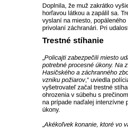
Doplnila, že muž zakrátko vyši
horľavou látkou a zapálil sa. Tr
vyslaní na miesto, popáleného
privolaní záchranári. Pri udalost
Trestné stíhanie
„
Policajti zabezpečili miesto ud
potrebné procesné úkony. Na zá
Hasičského a záchranného zbor
vzniku požiarov
,” uviedla políc
vyšetrovateľ začal trestné stí
ohrozenia v súbehu s prečinom
na prípade naďalej intenzívne 
úkony.
„
Akékoľvek konanie, ktoré vo 