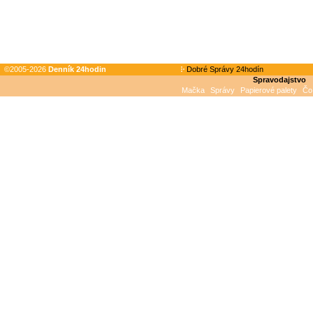
©2005-2026
Denník 24hodin
Dobré Správy 24hodín
Spravodajstvo
Mačka
Správy
Papierové palety
Čo 