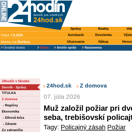
Správy
Reality
Vid
Autobazár
Dovolenka
Výsl
Piatok
7.8.2026
Ubytovanie
Nákup
Horos
Meniny má
Štefánia
Úvodná strana
Včera
Archív správ
Nastavenia
24hodín v Skratke
24hod.sk
Z domova
Denník - Správy
TITULKA
07. júla 2026
Z domova
Regióny
Muž založil požiar pri d
Ekonomika
seba, trebišovskí policaj
Dlhová kríza
Zdravie
Tagy:
Policajný zásah
Požiar
Zo zahraničia