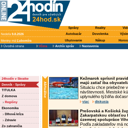
Správy
Reality
Vid
Autobazár
Dovolenka
Výsl
Nedeľa
9.8.2026
Ubytovanie
Nákup
Horos
Meniny má
Ľubomíra
Úvodná strana
Včera
Archív správ
Nastavenia
Kežmarok sprísnil pravid
24hodín v Skratke
majú zatiaľ iba obyvatel
Denník - Správy
Situáciu chce priebežne 
TITULKA
návštevnosti. Mestské k
Z domova
uplynulého týždňa dočasne
viac
diskusia
Regióny
Ekonomika
Prešovská a Košická župa
Dlhová kríza
Zakarpatskou oblasťou 
územnej spolupráce Viho
Zdravie
Podľa zakladateľov má no
Zo zahraničia