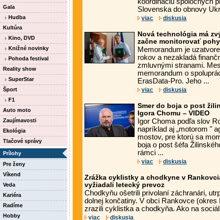
koordináciu spoločných pr
Gala
Slovenska do obnovy Ukra
Hudba
viac
diskusia
Kultúra
Nová technológia má zv
Kino, DVD
začne monitorovať poh
Knižné novinky
Memorandum je uzatvore
rokov a nezakladá finan
Pohoda festival
zmluvnými stranami. Mes
Reality show
memorandum o spoluprác
SuperStar
ErasData-Pro. Jeho ...
Šport
viac
diskusia
F1
Smer do boja o post žil
Auto moto
Igora Chomu – VIDEO
Zaujímavosti
Igor Choma podľa slov R
napríklad aj „motorom " 
Ekológia
mostov, pre ktorú sa mom
Tlačové správy
boja o post šéfa Žilinsk
rámci ...
Prílohy
viac
diskusia
Pre ženy
Víkend
Zrážka cyklistky a chodkyne v Rankovci
vyžiadali letecký prevoz
Veda
Chodkyňu ošetrili privolaní záchranári, utr
Kariéra
dolnej končatiny. V obci Rankovce (okres 
Radíme
zrazili cyklistka a chodkyňa. Ako na sociáln
Hobby
viac
diskusia