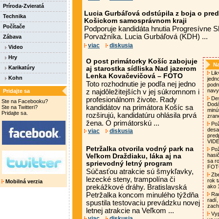
Príroda-Zvieratá
Lucia Gurbáľová odstúpila z boja o pre
Technika
Košickom samosprávnom kraji
Počítače
Podporuje kandidáta hnutia Progresívne 
Porvažníka. Lucia Gurbáľová (KDH) ...
Zábava
viac
diskusia
Video
Hry
O post primátorky Košíc zabojuje
Na
Karikatúry
aj starostka sídliska Nad jazerom
Lik
Lenka Kovačevičová – FOTO
Kohn
jedn
Toto rozhodnutie je podľa nej jedno
podni
nav
Pridajte sa
z najdôležitejších v jej súkromnom i
Des
profesionálnom živote. Rady
Ste na Facebooku?
Dodá
kandidátov na primátora Košíc sa
Ste na Twitteri?
minú
Pridajte sa.
rozširujú, kandidatúru ohlásila prvá
zran
žena. O primátorskú ...
Pož
desa
viac
diskusia
pred
VID
Petržalka otvorila vodný park na
Pož
hasi
Veľkom Draždiaku, láka aj na
sa ro
sprievodný letný program
FO
Súčasťou atrakcie sú šmykľavky,
Zbe
lezecké steny, trampolína či
rok t
Mobilná verzia
prekážkové dráhy. Bratislavská
ako 
Petržalka koncom minulého týždňa
Rad
radí,
spustila testovaciu prevádzku novej
zach
letnej atrakcie na Veľkom ...
Vyp
viac
diskusia