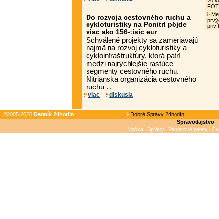
vo v
FO
Mes
Do rozvoja cestovného ruchu a
prvý
cykloturistiky na Ponitrí pôjde
priv
viac ako 156-tisíc eur
Schválené projekty sa zameriavajú
najmä na rozvoj cykloturistiky a
cykloinfraštruktúry, ktorá patrí
medzi najrýchlejšie rastúce
segmenty cestovného ruchu.
Nitrianska organizácia cestovného
ruchu ...
viac
diskusia
©2005-2026
Denník 24hodin
Dobré Správy 24hodín
Spravodajstvo
Mačka
Správy
Papierové palety
Čo 