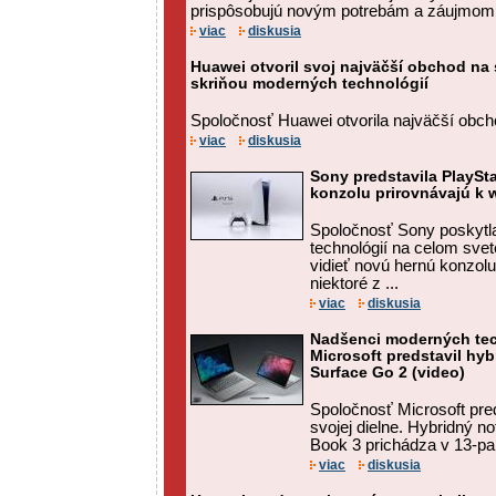
prispôsobujú novým potrebám a záujmom s
viac
diskusia
Huawei otvoril svoj najväčší obchod na 
skriňou moderných technológií
Spoločnosť Huawei otvorila najväčší obc
viac
diskusia
Sony predstavila PlaySta
konzolu prirovnávajú k w
Spoločnosť Sony poskytl
technológií na celom sve
vidieť novú hernú konzolu 
niektoré z ...
viac
diskusia
Nadšenci moderných tech
Microsoft predstavil hyb
Surface Go 2 (video)
Spoločnosť Microsoft pre
svojej dielne. Hybridný n
Book 3 prichádza v 13-pal
viac
diskusia