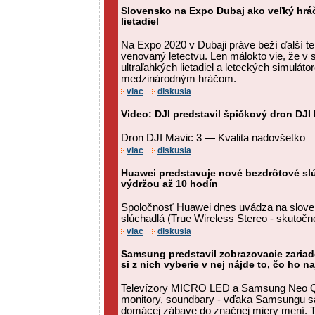
Slovensko na Expo Dubaj ako veľký hrá
lietadiel
Na Expo 2020 v Dubaji práve beží ďalší te
venovaný letectvu. Len málokto vie, že v
ultraľahkých lietadiel a leteckých simulát
medzinárodným hráčom.
viac
diskusia
Video: DJI predstavil špičkový dron DJI
Dron DJI Mavic 3 — Kvalita nadovšetko
viac
diskusia
Huawei predstavuje nové bezdrôtové sl
výdržou až 10 hodín
Spoločnosť Huawei dnes uvádza na slove
slúchadlá (True Wireless Stereo - skutočn
viac
diskusia
Samsung predstavil zobrazovacie zariade
si z nich vyberie v nej nájde to, čo ho na
Televízory MICRO LED a Samsung Neo QL
monitory, soundbary - vďaka Samsungu sa
domácej zábave do značnej miery mení. 