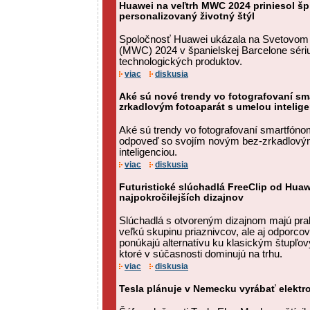
Huawei na veľtrh MWC 2024 priniesol šp
personalizovaný životný štýl
Spoločnosť Huawei ukázala na Svetovom
(MWC) 2024 v španielskej Barcelone séri
technologických produktov.
viac
diskusia
Aké sú nové trendy vo fotografovaní s
zrkadlovým fotoaparát s umelou intelige
Aké sú trendy vo fotografovaní smartfó
odpoveď so svojím novým bez-zrkadlový
inteligenciou.
viac
diskusia
Futuristické slúchadlá FreeClip od Huaw
najpokročilejších dizajnov
Slúchadlá s otvoreným dizajnom majú prak
veľkú skupinu priaznivcov, ale aj odporcov
ponúkajú alternatívu ku klasickým štupľo
ktoré v súčasnosti dominujú na trhu.
viac
diskusia
Tesla plánuje v Nemecku vyrábať elektro