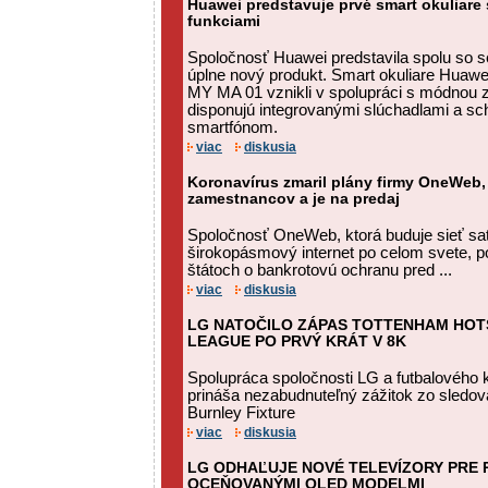
Huawei predstavuje prvé smart okuliare 
funkciami
Spoločnosť Huawei predstavila spolu so s
úplne nový produkt. Smart okuliare Huaw
MY MA 01 vznikli v spolupráci s módnou 
disponujú integrovanými slúchadlami a s
smartfónom.
viac
diskusia
Koronavírus zmaril plány firmy OneWeb,
zamestnancov a je na predaj
Spoločnosť OneWeb, ktorá buduje sieť sat
širokopásmový internet po celom svete, p
štátoch o bankrotovú ochranu pred ...
viac
diskusia
LG NATOČILO ZÁPAS TOTTENHAM HOT
LEAGUE PO PRVÝ KRÁT V 8K
Spolupráca spoločnosti LG a futbalového 
prináša nezabudnuteľný zážitok zo sledov
Burnley Fixture
viac
diskusia
LG ODHAĽUJE NOVÉ TELEVÍZORY PRE R
OCEŇOVANÝMI OLED MODELMI