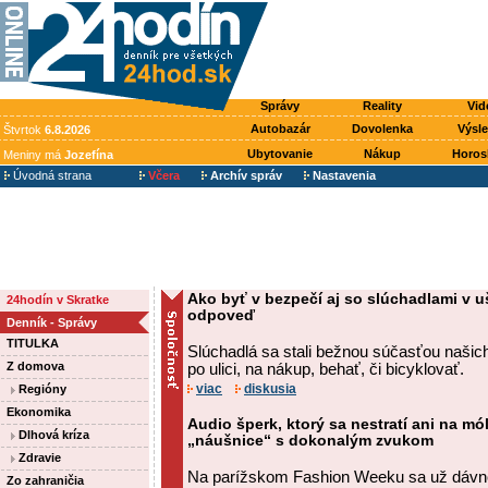
Správy
Reality
Vid
Autobazár
Dovolenka
Výsl
Štvrtok
6.8.2026
Ubytovanie
Nákup
Horos
Meniny má
Jozefína
Úvodná strana
Včera
Archív správ
Nastavenia
Ako byť v bezpečí aj so slúchadlami v 
24hodín v Skratke
odpoveď
Denník - Správy
TITULKA
Slúchadlá sa stali bežnou súčasťou našic
Z domova
po ulici, na nákup, behať, či bicyklovať.
viac
diskusia
Regióny
Ekonomika
Audio šperk, ktorý sa nestratí ani na mó
Dlhová kríza
„náušnice“ s dokonalým zvukom
Zdravie
Na parížskom Fashion Weeku sa už dávno
Zo zahraničia