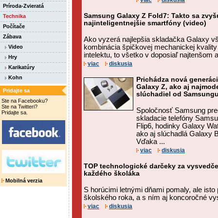
viac
diskusia
Príroda-Zvieratá
Samsung Galaxy Z Fold7: Takto sa zvyšu
Technika
najinteligentnejšie smartfóny (video)
Počítače
Zábava
Ako vyzerá najlepšia skladačka Galaxy v
kombinácia špičkovej mechanickej kvalit
Video
intelektu, to všetko v doposiaľ najtenšom
Hry
viac
diskusia
Karikatúry
Kohn
Prichádza nová generáci
Galaxy Z, ako aj najmod
Pridajte sa
slúchadiel od Samsungu
Ste na Facebooku?
Ste na Twitteri?
Spoločnosť Samsung pred
Pridajte sa.
skladacie telefóny Samsu
Flip6, hodinky Galaxy Wa
ako aj slúchadlá Galaxy 
Vďaka ...
viac
diskusia
TOP technologické darčeky za vysvedčen
každého školáka
Mobilná verzia
S horúcimi letnými dňami pomaly, ale isto 
školského roka, a s ním aj koncoročné vy
viac
diskusia