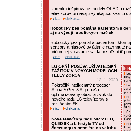
Umením inšpirované modely OLED a rozš
televízorov prinášajú vynikajúcu kvalitu o
viac
diskusia
Robotický pes pomáha pacientom s deme
aj na vývoji robotických mačiek
Robotický pes pomáha pacientom, ktorí t
senzory a hlasové ovládanie navrhnuté na
pričom jej správanie sa dá prispôsobiť po
viac
diskusia
LG OPÄŤ POSÚVA UŽÍVATEĽSKÝ
Na
ZÁŽITOK V NOVÝCH MODELOCH
Letn
TELEVÍZOROV
film
13. 1. 2020
spri
Pokročilý inteligentný procesor
Luč
zbro
Alpha 9 Gen 3 AI prináša
prie
optimalizovaný obraz a zvuk do
Pro
nového radu LG televízorov s
pokr
rozlíšením 8K
pami
VID
viac
diskusia
Čo 
vstú
Nové televízory radu MicroLED,
Čas
QLED 8K a Lifestyle TV od
Pol
Love
Samsungu v premiére na veľtrhu
vodi