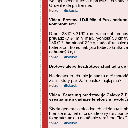
Šéf spoločnosti Tesla Elon Musk navštívil v
Gruenheide pri Berlíne.
viac
diskusia
Video: Prestavili DJI Mini 4 Pro - nadup
kompromisov
Dron - 3840 × 2160 kamera, dosah preno
prevádzky 34 min, max. rýchlosť 58 km/h
256 GB, hmotnosť 249 g, súčasťou balenia
batéria do drona, nabíjací kábel, skrutkov
ochranný kryt
viac
diskusia
Drôtové alebo bezdrôtové slúchadlá do 
Na dnešnom trhu nie je núdza o rôznorodé
zistiť, ktorý pár Vám poslúži najlepšie?
viac
diskusia
Video: Samsung predstavuje Galaxy Z Fl
všestranné skladacie telefóny s revol
Štvrtá generácia skladacích telefónov s 
hranice možného, či už ide o výkon, ponuk
fotografovanie a natáčanie v režime Flex
viac
diskusia