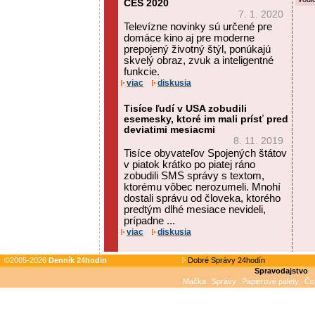
CES 2020
7. 1. 2020
Televízne novinky sú určené pre
domáce kino aj pre moderne
prepojený životný štýl, ponúkajú
skvelý obraz, zvuk a inteligentné
funkcie.
viac
diskusia
Tisíce ľudí v USA zobudili
esemesky, ktoré im mali prísť pred
deviatimi mesiacmi
8. 11. 2019
Tisíce obyvateľov Spojených štátov
v piatok krátko po piatej ráno
zobudili SMS správy s textom,
ktorému vôbec nerozumeli. Mnohí
dostali správu od človeka, ktorého
predtým dlhé mesiace nevideli,
prípadne ...
viac
diskusia
©2005-2026
Denník 24hodin
Dobré Správy 24hodín
Spravodajstvo
Mačka
Správy
Papierové palety
Čo 