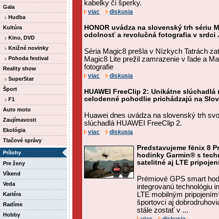
kabelky či šperky.
Gala
viac
diskusia
Hudba
HONOR uvádza na slovenský trh sériu M
Kultúra
odolnosť a revolučná fotografia v srdci
Kino, DVD
Knižné novinky
Séria Magic8 prešla v Nízkych Tatrách z
Pohoda festival
Magic8 Lite prežil zamrazenie v ľade a Ma
fotografie
Reality show
viac
diskusia
SuperStar
Šport
HUAWEI FreeClip 2: Unikátne slúchadlá 
celodenné pohodlie prichádzajú na Slo
F1
Auto moto
Huawei dnes uvádza na slovenský trh sv
Zaujímavosti
slúchadlá HUAWEI FreeClip 2.
Ekológia
viac
diskusia
Tlačové správy
Predstavujeme fēnix 8 Pr
Prílohy
hodinky Garmin® s tech
satelitné aj LTE pripojen
Pre ženy
Víkend
Prémiové GPS smart hodi
Veda
integrovanú technológiu 
LTE mobilným pripojení
Kariéra
športovci aj dobrodruhovi
Radíme
stále zostať v ...
Hobby