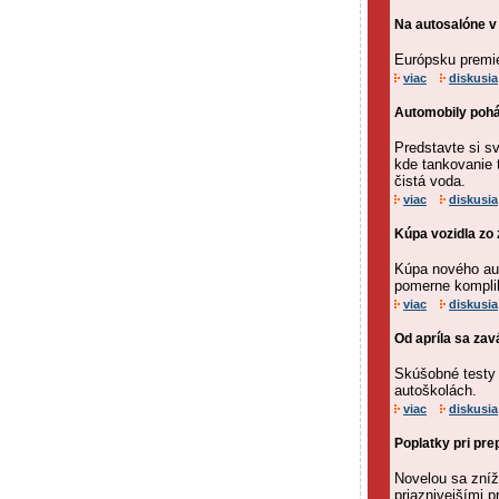
Na autosalóne v
Európsku premié
viac
diskusia
Automobily poh
Predstavte si s
kde tankovanie 
čistá voda.
viac
diskusia
Kúpa vozidla zo z
Kúpa nového aut
pomerne komplik
viac
diskusia
Od apríla sa za
Skúšobné testy
autoškolách.
viac
diskusia
Poplatky pri pre
Novelou sa zníž
priaznivejšími p