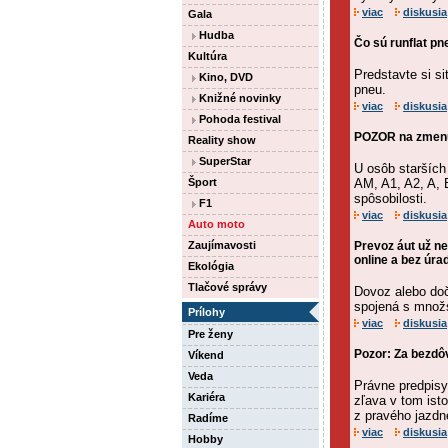
viac
diskusia
Gala
Hudba
Čo sú runflat pn
Kultúra
Predstavte si sit
Kino, DVD
pneu.
Knižné novinky
viac
diskusia
Pohoda festival
POZOR na zmenu 
Reality show
SuperStar
U osôb starších
Šport
AM, A1, A2, A, 
spôsobilosti.
F1
viac
diskusia
Auto moto
Zaujímavosti
Prevoz áut už n
online a bez úra
Ekológia
Tlačové správy
Dovoz alebo do
spojená s množs
Prílohy
viac
diskusia
Pre ženy
Pozor: Za bezdô
Víkend
Veda
Právne predpisy
Kariéra
zľava v tom ist
z pravého jazdn
Radíme
viac
diskusia
Hobby