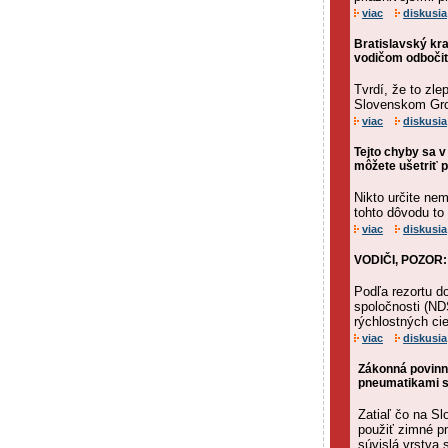
viac
diskusia
Bratislavský kra
vodičom odbočiť
Tvrdí, že to zl
Slovenskom Grob
viac
diskusia
Tejto chyby sa v
môžete ušetriť 
Nikto určite nem
tohto dôvodu to 
viac
diskusia
VODIČI, POZOR: 
Podľa rezortu d
spoločnosti (ND
rýchlostných cie
viac
diskusia
Zákonná povinn
pneumatikami sa
Zatiaľ čo na S
použiť zimné p
súvislá vrstva 