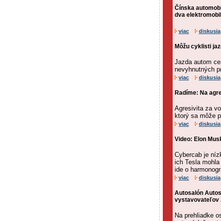
Čínska automobi
dva elektromobil
viac
diskusia
Môžu cyklisti ja
Jazda autom cez
nevyhnutných p
viac
diskusia
Radíme: Na agre
Agresivita za v
ktorý sa môže p
viac
diskusia
Video: Elon Musk
Cybercab je níz
ich Tesla mohla
ide o harmonogra
viac
diskusia
Autosalón Autos
vystavovateľov 
Na prehliadke o