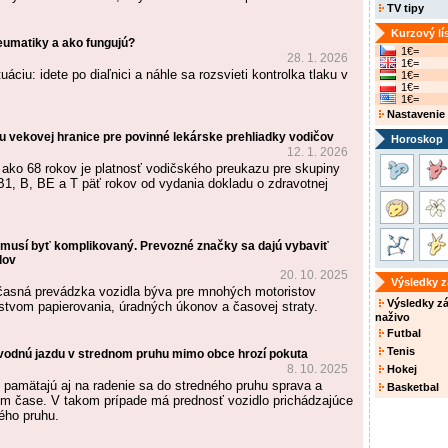
TV tipy
Kurzový lí
eumatiky a ako fungujú?
1€=
28. 1. 2026
1€=
uáciu: idete po diaľnici a náhle sa rozsvieti kontrolka tlaku v
1€=
1€=
1€=
Nastavenie
vekovej hranice pre povinné lekárske prehliadky vodičov
Horoskop
12. 1. 2026
 ako 68 rokov je platnosť vodičského preukazu pre skupiny
B1, B, BE a T päť rokov od vydania dokladu o zdravotnej
emusí byť komplikovaný. Prevozné značky sa dajú vybaviť
dov
20. 10. 2025
Výsledky 
časná prevádzka vozidla býva pre mnohých motoristov
Výsledky z
tvom papierovania, úradných úkonov a časovej straty.
naživo
Futbal
Tenis
vodnú jazdu v strednom pruhu mimo obce hrozí pokuta
8. 10. 2025
Hokej
 pamätajú aj na radenie sa do stredného pruhu sprava a
Basketbal
om čase. V takom prípade má prednosť vozidlo prichádzajúce
ého pruhu.