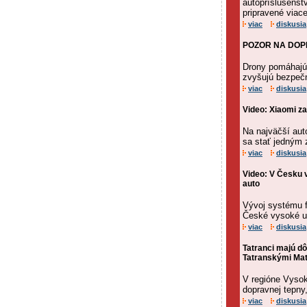
autopríslušenstv
pripravené viac
viac
diskusia
POZOR NA DOPRA
Drony pomáhajú 
zvyšujú bezpeč
viac
diskusia
Video: Xiaomi z
Na najväčší aut
sa stať jedným 
viac
diskusia
Video: V Česku v
auto
Vývoj systému f
České vysoké uč
viac
diskusia
Tatranci majú d
Tatranskými Mat
V regióne Vysok
dopravnej tepny
viac
diskusia