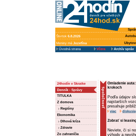
Sprá
Autob
Štvrtok
6.8.2026
Ubytov
Meniny má
Jozefína
Úvodná strana
Včera
Archív správ
Omladenie auta:
24hodín v Skratke
krokoch
Denník - Správy
TITULKA
Podľa údajov sl
najstarších voz
Z domova
presahuje pribli
Regióny
viac
diskusia
Ekonomika
Zobrať si leasin
Dlhová kríza
Zdravie
Neviete, či si 
Zo zahraničia
výhody a nevýho