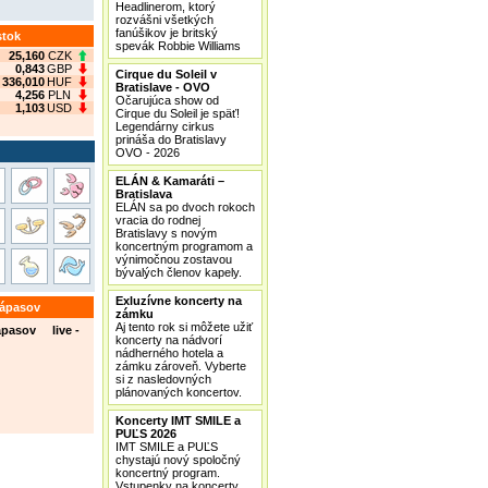
Headlinerom, ktorý
rozvášni všetkých
fanúšikov je britský
stok
spevák Robbie Williams
25,160
CZK
0,843
GBP
Cirque du Soleil v
336,010
HUF
Bratislave - OVO
4,256
PLN
Očarujúca show od
1,103
USD
Cirque du Soleil je späť!
Legendárny cirkus
prináša do Bratislavy
OVO - 2026
ELÁN & Kamaráti –
Bratislava
ELÁN sa po dvoch rokoch
vracia do rodnej
Bratislavy s novým
koncertným programom a
výnimočnou zostavou
bývalých členov kapely.
Exluzívne koncerty na
zápasov
zámku
Aj tento rok si môžete užiť
ápasov live -
koncerty na nádvorí
nádherného hotela a
zámku zároveň. Vyberte
si z nasledovných
plánovaných koncertov.
Koncerty IMT SMILE a
PUĽS 2026
IMT SMILE a PUĽS
chystajú nový spoločný
koncertný program.
Vstupenky na koncerty