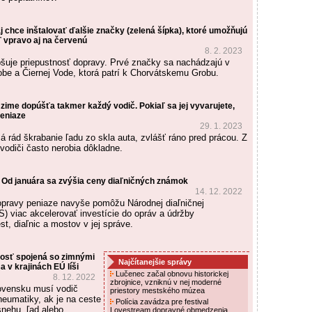
j chce inštalovať ďalšie značky (zelená šípka), ktoré umožňujú
 vpravo aj na červenú
8. 2. 2023
epšuje priepustnosť dopravy. Prvé značky sa nachádzajú v
e a Čiernej Vode, ktorá patrí k Chorvátskemu Grobu.
 zime dopúšťa takmer každý vodič. Pokiaľ sa jej vyvarujete,
peniaze
29. 1. 2023
á rád škrabanie ľadu zo skla auta, zvlášť ráno pred prácou. Z
vodiči často nerobia dôkladne.
Od januára sa zvýšia ceny diaľničných známok
14. 12. 2022
opravy peniaze navyše pomôžu Národnej diaľničnej
S) viac akcelerovať investície do opráv a údržby
st, diaľnic a mostov v jej správe.
osť spojená so zimnými
Najčítanejšie správy
 v krajinách EÚ líši
Lučenec začal obnovu historickej
8. 12. 2022
zbrojnice, vzniknú v nej moderné
lovensku musí vodič
priestory mestského múzea
neumatiky, ak je na ceste
Polícia zavádza pre festival
snehu, ľad alebo
Lovestream dopravné obmedzenia,