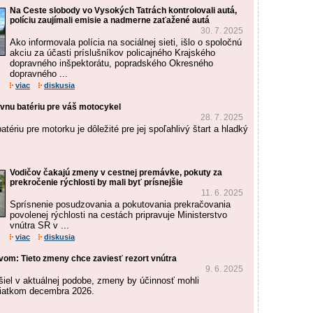
Na Ceste slobody vo Vysokých Tatrách kontrolovali autá,
políciu zaujímali emisie a nadmerne zaťažené autá
30. 7. 2025
Ako informovala polícia na sociálnej sieti, išlo o spoločnú
akciu za účasti príslušníkov policajného Krajského
dopravného inšpektorátu, popradského Okresného
dopravného ...
viac
diskusia
vnu batériu pre váš motocykel
28. 7. 2025
tériu pre motorku je dôležité pre jej spoľahlivý štart a hladký
Vodičov čakajú zmeny v cestnej premávke, pokuty za
prekročenie rýchlosti by mali byť prísnejšie
11. 6. 2025
Sprísnenie posudzovania a pokutovania prekračovania
povolenej rýchlosti na cestách pripravuje Ministerstvo
vnútra SR v ...
viac
diskusia
vom: Tieto zmeny chce zaviesť rezort vnútra
9. 6. 2025
šiel v aktuálnej podobe, zmeny by účinnosť mohli
iatkom decembra 2026.