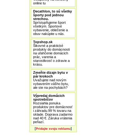
online tu
Decathlon, to sú všetky
športy pod jednou
strechou.
Sprístupňujeme šport
všetkým. Športové
vybavenie, oblečenie a
obuv nakúpite u nás.
Topshop.sk
Šikovné a praktické
produkty do domácnosti
na uľahčenie domácich
prác, varenia a
starostlivosť o zdravie a
krásu.
Zmeňte dizajn bytu v
pár krokoch
Uvažujete nad novým
vybavením vášho bytu,
ale ste na pochybách?
Výpredaj domácich
spotrebičov
Rozsiahla ponuka
produktov pre domácnosť
i záhradu.99 % tovaru na
sklade. Doprava zadarmo
nad 40 €. Záruka vrátenia
peňazí.
[
]
Pridajte svoju reklamu