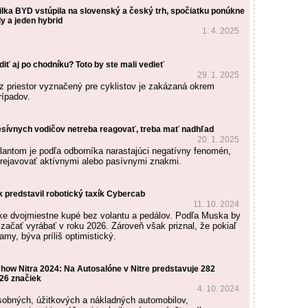
lka BYD vstúpila na slovenský a český trh, spočiatku ponúkne
y a jeden hybrid
1. 4. 2025
zdiť aj po chodníku? Toto by ste mali vedieť
29. 1. 2025
 priestor vyznačený pre cyklistov je zakázaná okrem
rípadov.
sívnych vodičov netreba reagovať, treba mať nadhľad
20. 1. 2025
olantom je podľa odborníka narastajúci negatívny fenomén,
rejavovať aktívnymi alebo pasívnymi znakmi.
 predstavil robotický taxík Cybercab
11. 10. 2024
ke dvojmiestne kupé bez volantu a pedálov. Podľa Muska by
 začať vyrábať v roku 2026. Zároveň však priznal, že pokiaľ
my, býva príliš optimistický.
how Nitra 2024: Na Autosalóne v Nitre predstavuje 282
26 značiek
4. 10. 2024
sobných, úžitkových a nákladných automobilov,