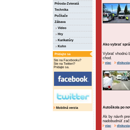
Príroda-Zvieratá
Technika
Počítače
Zábava
Video
Hry
Karikatúry
Ako vybrať sprá
Kohn
Vybrať vhodnú ba
Pridajte sa
chod.
Ste na Facebooku?
viac
diskusia
Ste na Twitteri?
Pridajte sa.
Autoškola po no
Mobilná verzia
Ak by návrh pre
nadobudnúť zač
viac
diskusia