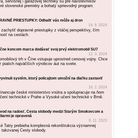
a, servisnej i garážovej techniky sú pre návštevníkov
eré slovenské premiéry a bohatý sprievodný program.
VNÉ PRIESTUPKY: Odhaliť vás môže aj dron
14. 8. 2024
zachytiť dopravné priestupky z vtáčej perspektívy, čím
nosť na cestách.
ačne koncom marca dodávať svoj prvý elektromobil SU7
12. 3. 2024
omobilový trh v Číne vstupuje uprostred cenovej vojny. Chce
z piatich najväčších výrobcov áut na svete.
yvinuli systém, ktorý policajtom umožní na diaľku zastaviť
16. 2. 2024
inancuje české ministerstvo vnútra a spolupracuje na ňom
ení technické v Prahe a Vysoké učení technické v Brně.
ôvod na radosť. Cesta slobody medzi Starým Smokovcom a
liarmi je opravená
9. 11. 2023
é Tatry prebieha komplexná rekonštrukcia významnej
, takzvanej Cesty slobody.