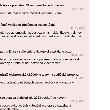
 Nitre sa predstaví 31 automobilových značiek
23. 9. 2023
ru bude mať v Nitre model Dongfeng Shine.
áňané vodíkom: Budúcnosť na cestách?
11. 7. 2023
vet, kde automobily jazdia bez emisií skleníkových plynov,
trvá len niekoľko minút a jediným vedľajším produktom je
ahraničia sa stále oplatí. Na toto si však dajte pozor
20. 4. 2023
a zo zahraničia je veľmi populárna. Celý proces je však
ovaný a treba si dať pozor na viacero vecí.
vádzajú elektronické skúšobné testy na vodičský preukaz
1. 4. 2023
 vychádzajú z učebných osnov vodičských kurzov v
pise auta sa budú od júla 2023 počítať po novom
15. 3. 2023
i počet výkonových kategórií motora so sadzbami
re poplatníkov.