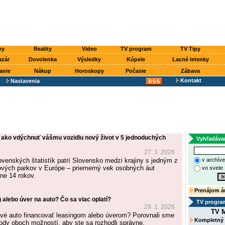
vy
Reality
Video
TV program
TV Tipy
azár
Dovolenka
Výsledky
Kúpele
Lacné letenky
anie
Nákup
Horoskopy
Počasie
Zábava
Kontakt
Nastavenia
 ako vdýchnuť vášmu vozidlu nový život v 5 jednoduchých
Vyhľadáva
27. 3. 2026
ovenských štatistík patrí Slovensko medzi krajiny s jedným z
v archív
ových parkov v Európe – priemerný vek osobných áut
vo svete
žne 14 rokov.
Prenájom á
g alebo úver na auto? Čo sa viac oplatí?
TV progra
29. 1. 2026
TV M
nové auto financovať leasingom alebo úverom? Porovnali sme
Kompletný
dy oboch možností, aby ste sa rozhodli správne.