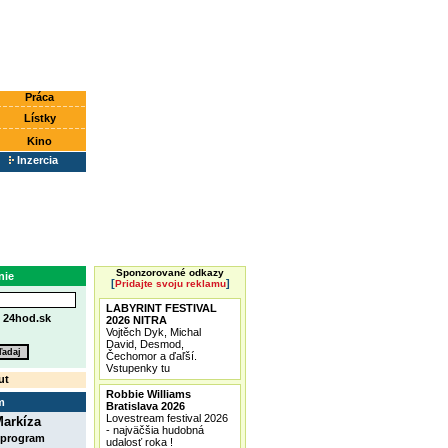
Práca
Lístky
Kino
Inzercia
Sponzorované odkazy
nie
[
]
Pridajte svoju reklamu
LABYRINT FESTIVAL
e
24hod.sk
2026 NITRA
Vojtěch Dyk, Michal
David, Desmod,
Čechomor a ďaľší.
Vstupenky tu
ut
Robbie Williams
m
Bratislava 2026
Lovestream festival 2026
arkíza
- najväčšia hudobná
 program
udalosť roka !