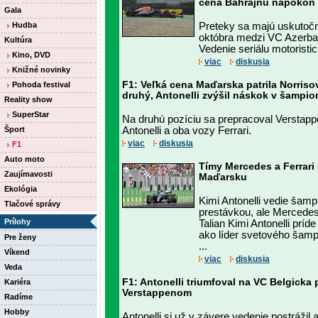
cena Bahrajnu napokon b
Gala
Hudba
Preteky sa majú uskutočni
októbra medzi VC Azerba
Kultúra
Vedenie seriálu motoristic
Kino, DVD
viac
diskusia
Knižné novinky
F1: Veľká cena Maďarska patrila Norriso
Pohoda festival
druhý, Antonelli zvýšil náskok v šampio
Reality show
SuperStar
Na druhú pozíciu sa prepracoval Verstappe
Šport
Antonelli a oba vozy Ferrari.
viac
diskusia
F1
Auto moto
Tímy Mercedes a Ferrari
Zaujímavosti
Maďarsku
Ekológia
Kimi Antonelli vedie šamp
Tlačové správy
prestávkou, ale Mercedes
Prílohy
Talian Kimi Antonelli prí
ako líder svetového šam
Pre ženy
...
Víkend
viac
diskusia
Veda
F1: Antonelli triumfoval na VC Belgicka
Kariéra
Verstappenom
Radíme
Hobby
Antonelli si už v závere vedenie postrážil 