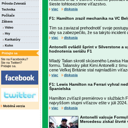
Príroda-Zvieratá
šieste tohtosezónne víťazstvo.
viac
diskusia
Technika
Počítače
F1: Hamilton zrazil mechanika na VC Bel
Zábava
Video
Tím sa zaviazal prehodnotiť svoje postup
aby sa zabezpečilo, že sa takýto incident
Hry
viac
diskusia
Karikatúry
Kohn
Antonelli ovládil šprint v Silverstone a u
hodnotenia seriálu F1
Pridajte sa
Ste na Facebooku?
Mladý Talian skrotil skúseného Lewisa Ham
Ste na Twitteri?
formu. Taliansky pilot Kimi Antonelli z tí
Pridajte sa.
cene Veľkej Británie stal najmladším víťaz
viac
diskusia
F1: Lewis Hamilton na Ferrari vyhral ne
Španielska
Hamilton zvíťazil premiérovo v službách Fe
najvyššom stupni víťazov ešte v júli 2024.
Mobilná verzia
viac
diskusia
Antonelli valcuje Formul
Mercedesu získal štvrté v