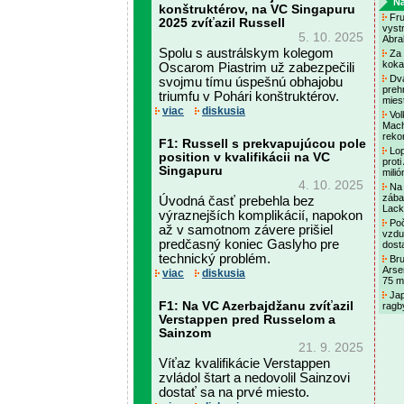
Na
konštruktérov, na VC Singapuru
Fru
2025 zvíťazil Russell
vyst
5. 10. 2025
Abra
Spolu s austrálskym kolegom
Za 
koka
Oscarom Piastrim už zabezpečili
Dva
svojmu tímu úspešnú obhajobu
prehr
triumfu v Pohári konštruktérov.
mies
viac
diskusia
Vol
Mach
reko
F1: Russell s prekvapujúcou pole
Lop
position v kvalifikácii na VC
proti
Singapuru
mili
4. 10. 2025
Na 
zába
Úvodná časť prebehla bez
Lac
výraznejších komplikácií, napokon
Poč
až v samotnom závere prišiel
vzdu
predčasný koniec Gaslyho pre
dost
technický problém.
Bru
Arse
viac
diskusia
75 mi
Jap
F1: Na VC Azerbajdžanu zvíťazil
ragb
Verstappen pred Russelom a
Sainzom
21. 9. 2025
Víťaz kvalifikácie Verstappen
zvládol štart a nedovolil Sainzovi
dostať sa na prvé miesto.