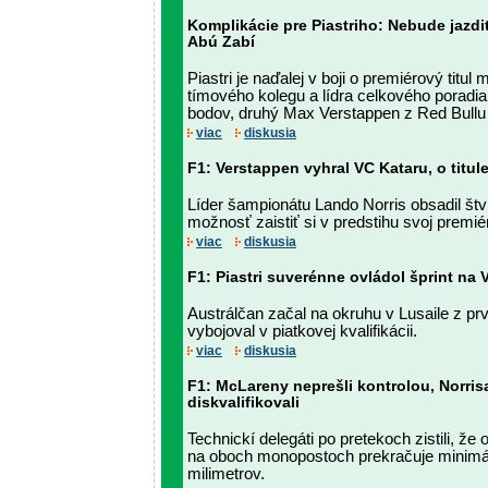
Komplikácie pre Piastriho: Nebude jazdi
Abú Zabí
Piastri je naďalej v boji o premiérový titul
tímového kolegu a lídra celkového poradia
bodov, druhý Max Verstappen z Red Bullu
viac
diskusia
F1: Verstappen vyhral VC Kataru, o titu
Líder šampionátu Lando Norris obsadil štv
možnosť zaistiť si v predstihu svoj premiér
viac
diskusia
F1: Piastri suverénne ovládol šprint na 
Austrálčan začal na okruhu v Lusaile z prv
vybojoval v piatkovej kvalifikácii.
viac
diskusia
F1: McLareny neprešli kontrolou, Norrisa
diskvalifikovali
Technickí delegáti po pretekoch zistili, že
na oboch monopostoch prekračuje minimá
milimetrov.