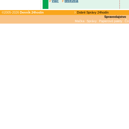
viac
diskusia
©2005-2026
Denník 24hodin
Dobré Správy 24hodín
Spravodajstvo
Mačka
Správy
Papierové palety
Čo 