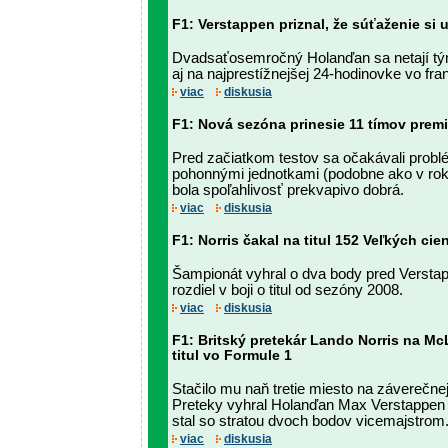
F1: Verstappen priznal, že súťaženie si 
Dvadsaťosemročný Holanďan sa netají tým
aj na najprestížnejšej 24-hodinovke vo f
viac
diskusia
F1: Nová sezóna prinesie 11 tímov prem
Pred začiatkom testov sa očakávali prob
pohonnými jednotkami (podobne ako v rok
bola spoľahlivosť prekvapivo dobrá.
viac
diskusia
F1: Norris čakal na titul 152 Veľkých cie
Šampionát vyhral o dva body pred Verstap
rozdiel v boji o titul od sezóny 2008.
viac
diskusia
F1: Britský pretekár Lando Norris na Mc
titul vo Formule 1
Stačilo mu naň tretie miesto na záverečne
Preteky vyhral Holanďan Max Verstappen n
stal so stratou dvoch bodov vicemajstrom
viac
diskusia