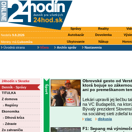
Správy
Reality
Vid
Autobazár
Dovolenka
Výsl
Nedeľa
9.8.2026
Ubytovanie
Nákup
Horos
Meniny má
Ľubomíra
Úvodná strana
Včera
Archív správ
Nastavenia
Obrovské gesto od Vers
24hodín v Skratke
ktorá bojuje so zákerno
Denník - Správy
ani po premeškanom te
TITULKA
Z domova
Lekári upravili jej liečbu
na VC Budapešti, na ktor
Regióny
Bývalý prezident Slovensk
Ekonomika
na sociálnej sieti zdieľal 
Dlhová kríza
viac
diskusia
Zdravie
F1: Sepang má výnimočn
Zo zahraničia