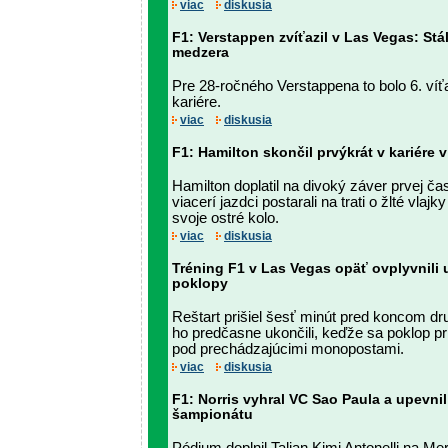
viac
diskusia
F1: Verstappen zvíťazil v Las Vegas: Stá
medzera
Pre 28-ročného Verstappena to bolo 6. víť
kariére.
viac
diskusia
F1: Hamilton skončil prvýkrát v kariére v
Hamilton doplatil na divoký záver prvej čas
viacerí jazdci postarali na trati o žlté vla
svoje ostré kolo.
viac
diskusia
Tréning F1 v Las Vegas opäť ovplyvnili
poklopy
Reštart prišiel šesť minút pred koncom dru
ho predčasne ukončili, keďže sa poklop pri
pod prechádzajúcimi monopostami.
viac
diskusia
F1: Norris vyhral VC Sao Paula a upevnil
šampionátu