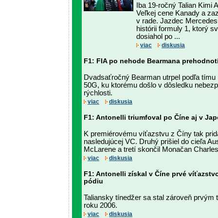
Iba 19-ročný Talian Kimi A
Veľkej cene Kanady a zaz
v rade. Jazdec Mercedesu
histórii formuly 1, ktorý s
dosiahol po ...
viac
diskusia
F1: FIA po nehode Bearmana prehodnotí
Dvadsaťročný Bearman utrpel podľa tímu
50G, ku ktorému došlo v dôsledku nebezp
rýchlosti.
viac
diskusia
F1: Antonelli triumfoval po Číne aj v Ja
K premiérovému víťazstvu z Číny tak prid
nasledujúcej VC. Druhý prišiel do cieľa Au
McLarene a tretí skončil Monačan Charles 
viac
diskusia
F1: Antonelli získal v Číne prvé víťazstv
pódiu
Taliansky tínedžer sa stal zároveň prvým
roku 2006.
viac
diskusia