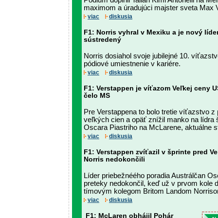
Pódium doplnil Talian Kimi Antonelli na M
maximom a úradujúci majster sveta Max 
viac
diskusia
F1: Norris vyhral v Mexiku a je nový líde
sústredený
Norris dosiahol svoje jubilejné 10. víťazst
pódiové umiestnenie v kariére.
viac
diskusia
F1: Verstappen je víťazom Veľkej ceny U
čelo MS
Pre Verstappena to bolo tretie víťazstvo 
veľkých cien a opäť znížil manko na lídra
Oscara Piastriho na McLarene, aktuálne s
viac
diskusia
F1: Verstappen zvíťazil v šprinte pred V
Norris nedokončili
Líder priebežnéého poradia Austrálčan Os
preteky nedokončil, keď už v prvom kole do
tímovým kolegom Britom Landom Norris
viac
diskusia
F1: McLaren obhájil Pohár