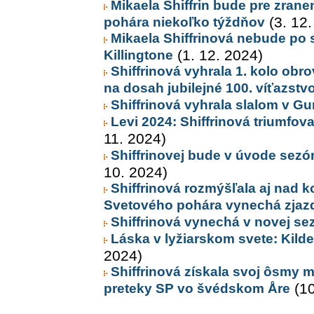
Mikaela Shiffrin bude pre zran
pohára niekoľko týždňov
(3. 12.
Mikaela Shiffrinová nebude po 
Killingtone
(1. 12. 2024)
Shiffrinová vyhrala 1. kolo obr
na dosah jubilejné 100. víťazstv
Shiffrinová vyhrala slalom v Gurg
Levi 2024: Shiffrinová triumfov
11. 2024)
Shiffrinovej bude v úvode sezó
10. 2024)
Shiffrinová rozmýšľala aj nad k
Svetového pohára vynechá zjaz
Shiffrinová vynechá v novej se
Láska v lyžiarskom svete: Kilde 
2024)
Shiffrinová získala svoj ôsmy m
preteky SP vo švédskom Åre
(10