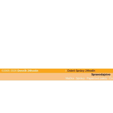
©2005-2026
Denník 24hodin
Dobré Správy 24hodín
Spravodajstvo
Mačka
Správy
Papierové palety
Čo 