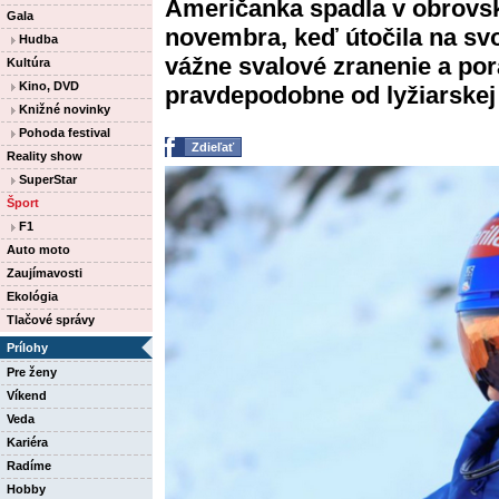
Američanka spadla v obrovsk
Gala
novembra, keď útočila na svoj
Hudba
vážne svalové zranenie a por
Kultúra
Kino, DVD
pravdepodobne od lyžiarskej 
Knižné novinky
Pohoda festival
Zdieľať
Reality show
SuperStar
Šport
F1
Auto moto
Zaujímavosti
Ekológia
Tlačové správy
Prílohy
Pre ženy
Víkend
Veda
Kariéra
Radíme
Hobby