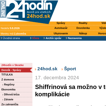
Správy
Reality
Vid
Autobazár
Dovolenka
Výsl
Nedeľa
9.8.2026
Ubytovanie
Nákup
Horos
Meniny má
Ľubomíra
Úvodná strana
Včera
Archív správ
Nastavenia
24hodín v Skratke
24hod.sk
Šport
Denník - Správy
TITULKA
17. decembra 2024
Z domova
Regióny
Shiffrinová sa možno v t
Ekonomika
komplikácie
Dlhová kríza
Zdravie
Zo zahraničia