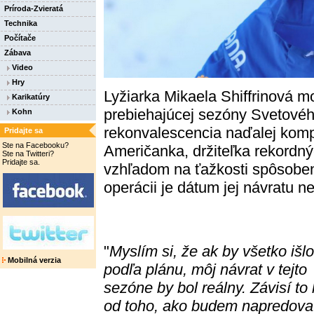
Príroda-Zvieratá
Technika
Počítače
Zábava
Video
Hry
Lyžiarka Mikaela Shiffrinová 
Karikatúry
prebiehajúcej sezóny Svetovéh
Kohn
rekonvalescencia naďalej kom
Pridajte sa
Ste na Facebooku?
Američanka, držiteľka rekordnýc
Ste na Twitteri?
Pridajte sa.
vzhľadom na ťažkosti spôsobe
operácii je dátum jej návratu n
"
Myslím si, že ak by všetko išlo
Mobilná verzia
podľa plánu, môj návrat v tejto
sezóne by bol reálny. Závisí to 
od toho, ako budem napredova