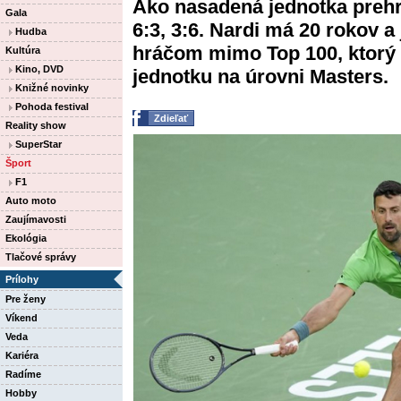
Ako nasadená jednotka prehr
Gala
6:3, 3:6. Nardi má 20 rokov a 
Hudba
hráčom mimo Top 100, ktorý 
Kultúra
Kino, DVD
jednotku na úrovni Masters.
Knižné novinky
Pohoda festival
Zdieľať
Reality show
SuperStar
Šport
F1
Auto moto
Zaujímavosti
Ekológia
Tlačové správy
Prílohy
Pre ženy
Víkend
Veda
Kariéra
Radíme
Hobby