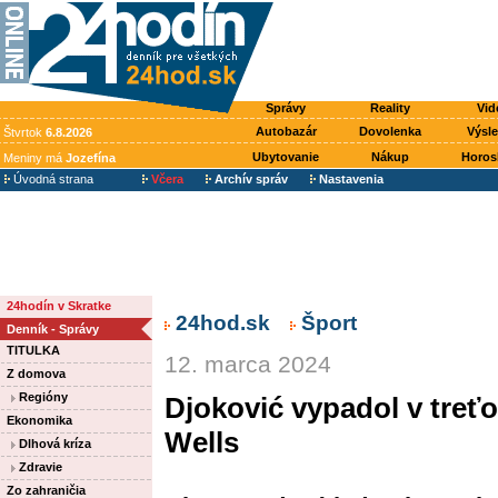
Správy
Reality
Vid
Autobazár
Dovolenka
Výsl
Štvrtok
6.8.2026
Ubytovanie
Nákup
Horos
Meniny má
Jozefína
Úvodná strana
Včera
Archív správ
Nastavenia
24hodín v Skratke
24hod.sk
Šport
Denník - Správy
TITULKA
12. marca 2024
Z domova
Regióny
Djoković vypadol v treťo
Ekonomika
Wells
Dlhová kríza
Zdravie
Zo zahraničia