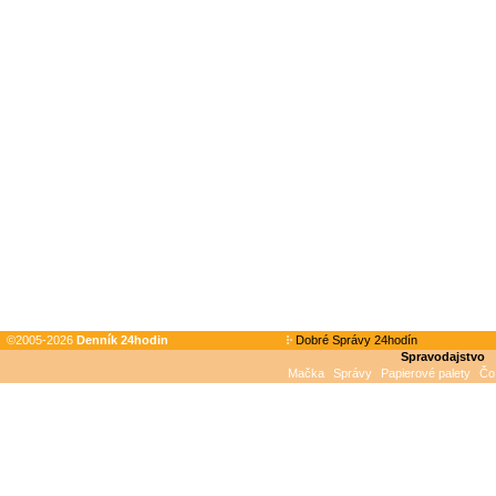
©2005-2026
Denník 24hodin
Dobré Správy 24hodín
Spravodajstvo
Mačka
Správy
Papierové palety
Čo 