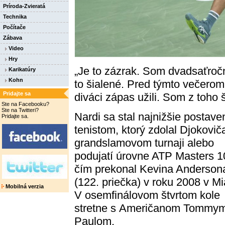
Príroda-Zvieratá
Technika
Počítače
Zábava
Video
Hry
„Je to zázrak. Som dvadsaťroč
Karikatúry
Kohn
to šialené. Pred týmto večerom
Pridajte sa
diváci zápas užili. Som z toho š
Ste na Facebooku?
Ste na Twitteri?
Nardi sa stal najnižšie postav
Pridajte sa.
tenistom, ktorý zdolal Djokovič
grandslamovom turnaji alebo
podujatí úrovne ATP Masters 1
čím prekonal Kevina Anderson
(122. priečka) v roku 2008 v Mi
Mobilná verzia
V osemfinálovom štvrtom kole
stretne s Američanom Tommy
Paulom.