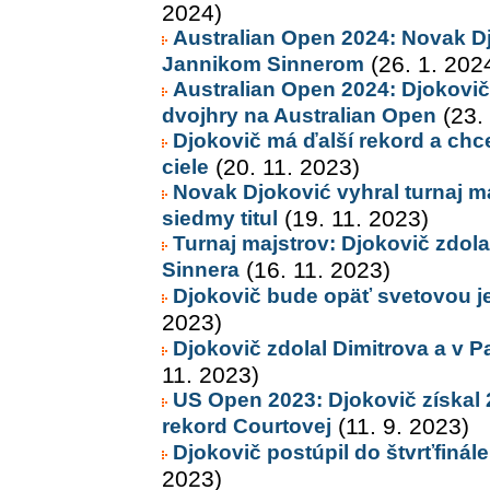
2024)
Australian Open 2024: Novak Dj
Jannikom Sinnerom
(26. 1. 202
Australian Open 2024: Djokovič
dvojhry na Australian Open
(23.
Djokovič má ďalší rekord a chc
ciele
(20. 11. 2023)
Novak Djoković vyhral turnaj ma
siedmy titul
(19. 11. 2023)
Turnaj majstrov: Djokovič zdol
Sinnera
(16. 11. 2023)
Djokovič bude opäť svetovou j
2023)
Djokovič zdolal Dimitrova a v Par
11. 2023)
US Open 2023: Djokovič získal 2
rekord Courtovej
(11. 9. 2023)
Djokovič postúpil do štvrťfinál
2023)