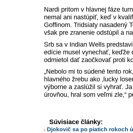
Nardi pritom v hlavnej fáze tur
nemal ani nastúpiť, keď v kval
Goffinom. Tridsiaty nasadený 
však pre zranenie odstúpil a na
Srb sa v Indian Wells predstav
edície musel vynechať, keďže do
odmietol dať zaočkovať proti k
„Nebolo mi to súdené tento rok
hlavného žrebu ako ‚lucky loser
výborne a zaslúžil si vyhrať. 
úrovňou, hral som veľmi zle,“ 
Súvisiace články:
Djokovič sa po piatich rokoch ú