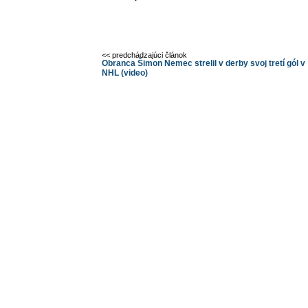
<< predchádzajúci článok
Obranca Šimon Nemec strelil v derby svoj tretí gól v
NHL (video)