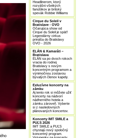
Headlinerom, ktorý
rozvášni všetkých
fanúšikov je britský
spevák Robbie Williams
Cirque du Soleil v
Bratislave - OVO
Očarujúca show od
Cirque du Soleil je späť!
Legendárny cirkus
prináša do Bratislavy
OVO - 2026
ELÁN & Kamaráti –
Bratislava
ELÁN sa po dvoch rokoch
vracia do rodnej
Bratislavy s novým
koncertným programom a
výnimočnou zostavou
bývalých členov kapely.
Exluzívne koncerty na
zámku
Aj tento rok si môžete užiť
koncerty na nádvorí
nádherného hotela a
zámku zároveň. Vyberte
si z nasledovných
plánovaných koncertov.
Koncerty IMT SMILE a
PUĽS 2026
IMT SMILE a PUĽS
chystajú nový spoločný
koncertný program.
ného
Vstupenky na koncerty