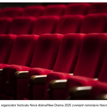
 organizátor festivalu Nová dráma/New Drama 2025 zverejnil nominácie hlav