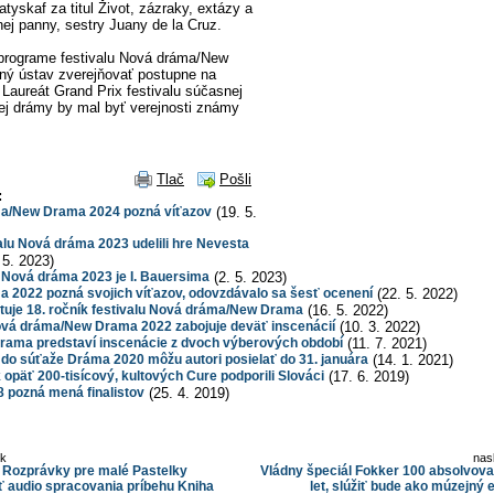
atyskaf za titul Život, zázraky, extázy a
nej panny, sestry Juany de la Cruz.
 programe festivalu Nová dráma/New
ný ústav zverejňovať postupne na
aureát Grand Prix festivalu súčasnej
ej drámy by mal byť verejnosti známy
Tlač
Pošli
:
ma/New Drama 2024 pozná víťazov
(19. 5.
lu Nová dráma 2023 udelili hre Nevesta
 5. 2023)
 Nová dráma 2023 je I. Bauersima
(2. 5. 2023)
a 2022 pozná svojich víťazov, odovzdávalo sa šesť ocenení
(22. 5. 2022)
rtuje 18. ročník festivalu Nová dráma/New Drama
(16. 5. 2022)
ová dráma/New Drama 2022 zabojuje deväť inscenácií
(10. 3. 2022)
ama predstaví inscenácie z dvoch výberových období
(11. 7. 2021)
do súťaže Dráma 2020 môžu autori posielať do 31. januára
(14. 1. 2021)
opäť 200-tisícový, kultových Cure podporili Slováci
(17. 6. 2019)
pozná mená finalistov
(25. 4. 2019)
ok
nas
t Rozprávky pre malé Pastelky
Vládny špeciál Fokker 100 absolvova
ť audio spracovania príbehu Kniha
let, slúžiť bude ako múzejný