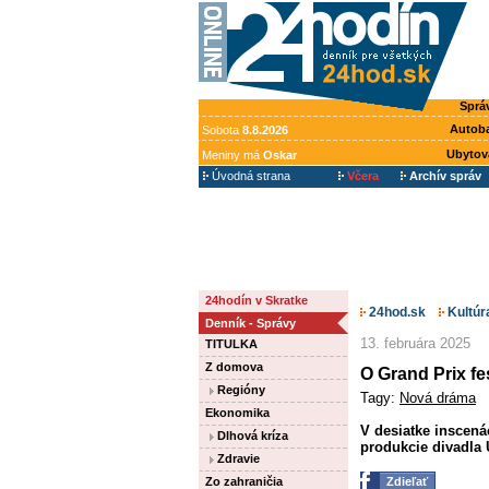
Sprá
Autob
Sobota
8.8.2026
Ubytov
Meniny má
Oskar
Úvodná strana
Včera
Archív správ
24hodín v Skratke
24hod.sk
Kultúr
Denník - Správy
13. februára 2025
TITULKA
Z domova
O Grand Prix fe
Regióny
Tagy:
Nová dráma
Ekonomika
V desiatke inscen
Dlhová kríza
produkcie divadla 
Zdravie
Zo zahraničia
Zdieľať