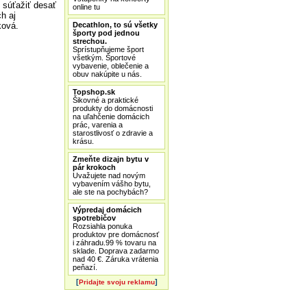
 súťažiť desať
online tu
h aj
ková.
Decathlon, to sú všetky
športy pod jednou
strechou.
Sprístupňujeme šport
všetkým. Športové
vybavenie, oblečenie a
obuv nakúpite u nás.
Topshop.sk
Šikovné a praktické
produkty do domácnosti
na uľahčenie domácich
prác, varenia a
starostlivosť o zdravie a
krásu.
Zmeňte dizajn bytu v
pár krokoch
Uvažujete nad novým
vybavením vášho bytu,
ale ste na pochybách?
Výpredaj domácich
spotrebičov
Rozsiahla ponuka
produktov pre domácnosť
i záhradu.99 % tovaru na
sklade. Doprava zadarmo
nad 40 €. Záruka vrátenia
peňazí.
[
]
Pridajte svoju reklamu