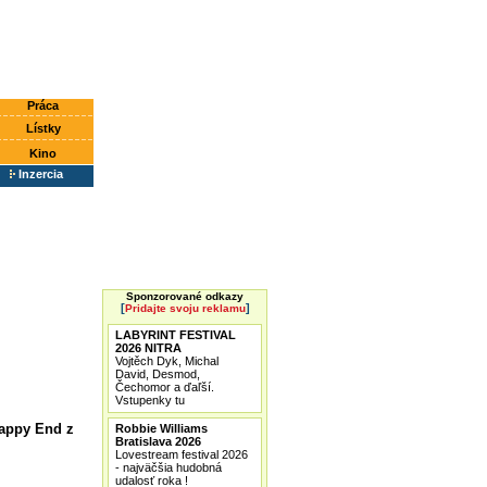
Práca
Lístky
Kino
Inzercia
Sponzorované odkazy
[
]
Pridajte svoju reklamu
LABYRINT FESTIVAL
2026 NITRA
Vojtěch Dyk, Michal
David, Desmod,
Čechomor a ďaľší.
Vstupenky tu
Happy End z
Robbie Williams
Bratislava 2026
Lovestream festival 2026
- najväčšia hudobná
udalosť roka !