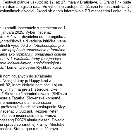
 Festival plánuje uskutočniť 12. až 17. mája v Bratislave. O Grand Prix bude
ybrala dramaturgická rada. Vo výbere je zastúpená súčasná tvorba zriaďovanýc
esionálnych divadiel. 24hod.sk o tom informovala PR manažérka Lenka Lelá
u zaradili inscenácie s premiérou od 1.
. januára 2025. Výber inscenácii
Karol Mišovic, divadelná dramaturgička a
ychtarčíková a divadelná kritička Ivana
dnotili vyše 80 diel.
"Rozhodujúca pre
, ale aj spôsob spracovania a formálna
ame ako rozmanitý, prinášajúci odlišné
tvorcov k variáciám témy (bez)nádeje
enie individuálnych, spoločenských i
ok,"
komentuje výber Rychtarčíková.
cií nominovaných do súťažného
ka Novej drámy je Happy End z
ol_92, ktoré získalo nomináciu aj za
ožijú. Hymna pre 21. storočie. Dve
iež Slovenské národné divadlo (SND) za
ceste a Tatarka. Slovenské komorné
n je nominované s inscenáciou
 prešovské divadelné zoskupenie Slzy
nscenáciu Outcast. Režisér Peter
náciu za inscenáciu diela Franza
gesang D957/Labutia pieseň, Divadlo
ú správu zo smutnej krajiny, Mestské
scenáciu Status quo a multižánrová