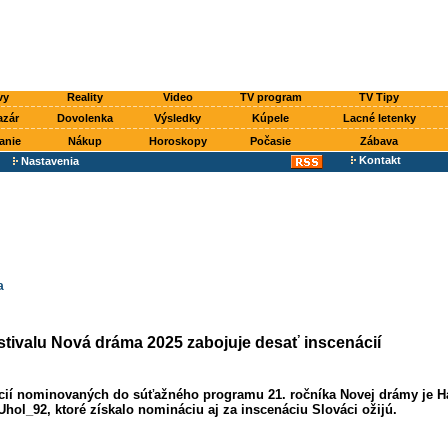
vy
Reality
Video
TV program
TV Tipy
azár
Dovolenka
Výsledky
Kúpele
Lacné letenky
anie
Nákup
Horoskopy
Počasie
Zábava
Kontakt
Nastavenia
a
stivalu Nová dráma 2025 zabojuje desať inscenácií
ácií nominovaných do súťažného programu 21. ročníka Novej drámy je 
Uhol_92, ktoré získalo nomináciu aj za inscenáciu Slováci ožijú.