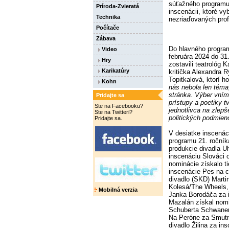
súťažného programu.
Príroda-Zvieratá
inscenácii, ktoré v
Technika
nezriaďovaných prof
Počítače
Zábava
Do hlavného program
Video
februára 2024 do 31
Hry
zostavili teatrológ 
Karikatúry
kritička Alexandra R
Topitkalová, ktorí ho
Kohn
nás nebola len téma
stránka. Výber vním
Pridajte sa
prístupy a poetiky 
Ste na Facebooku?
jednotlivca na zlepš
Ste na Twitteri?
politických podmien
Pridajte sa.
V desiatke inscená
programu 21. roční
produkcie divadla Uh
inscenáciu Slováci 
nominácie získalo t
inscenácie Pes na 
divadlo (SKD) Marti
Kolesá/The Wheels,
Mobilná verzia
Janka Borodáča za i
Mazalán získal nomi
Schuberta Schwanen
Na Peróne za Smutn
divadlo Žilina za in