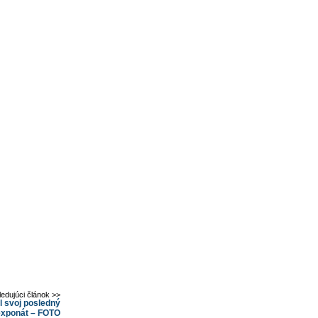
ledujúci článok >>
l svoj posledný
 exponát – FOTO