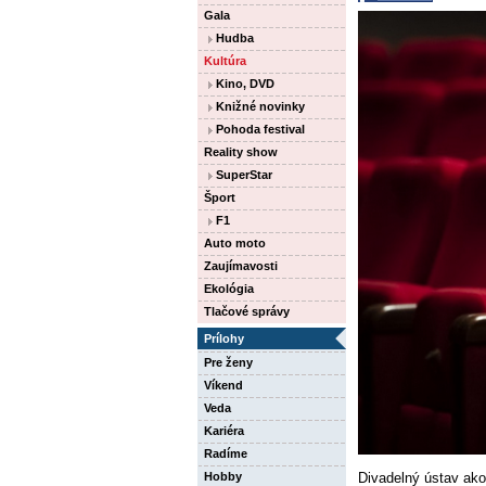
Gala
Hudba
Kultúra
Kino, DVD
Knižné novinky
Pohoda festival
Reality show
SuperStar
Šport
F1
Auto moto
Zaujímavosti
Ekológia
Tlačové správy
Prílohy
Pre ženy
Víkend
Veda
Kariéra
Radíme
Divadelný ústav ako
Hobby