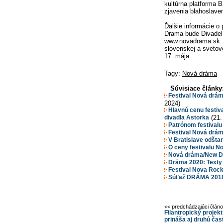
kultúrna platforma B
zjavenia blahoslave
Ďalšie informácie o
Drama bude Divadel
www.novadrama.sk. L
slovenskej a svetov
17. mája.
Tagy:
Nová dráma
Súvisiace články
Festival Nová drá
2024)
Hlavnú cenu festiva
divadla Astorka
(21.
Patrónom festivalu
Festival Nová drám
V Bratislave odšta
O ceny festivalu N
Nová dráma/New Dr
Dráma 2020: Texty 
Festival Nova Rock 
Súťaž DRÁMA 2018 
<< predchádzajúci člán
Filantropický projek
prináša aj druhú čas