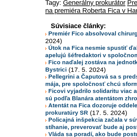
Tagy:
Generálny prokurátor
Pre
na premiéra Roberta Fica v Ha
Súvisiace články:
Premiér Fico absolvoval chirurg
2024)
Útok na Fica nesmie spustiť ďalš
apelujú šéfredaktori v spoločno
Fico naďalej zostáva na jednotke
Bystrici
(17. 5. 2024)
Pellegrini a Čaputová sa s preds
mája, pre spoločnosť chcú sfor
Ficovi vyjadrilo solidaritu viac a
sú podľa Blanára atentátom zhr
Atentát na Fica dozoruje oddele
prokuratúry SR
(17. 5. 2024)
Policajná inšpekcia začala v súv
stíhanie, preverovať bude aj po
Vláda sa poradí, ako bude postu