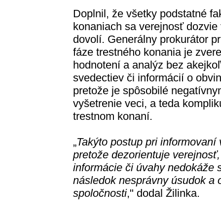
Doplnil, že všetky podstatné fa
konaniach sa verejnosť dozvie 
dovolí. Generálny prokurátor pr
fáze trestného konania je zver
hodnotení a analýz bez akejko
svedectiev či informácií o obv
pretože je spôsobilé negatívn
vyšetrenie veci, a teda kompli
trestnom konaní.
„
Takýto postup pri informovaní
pretože dezorientuje verejnosť,
informácie či úvahy nedokáže 
následok nesprávny úsudok a op
spoločnosti
," dodal Žilinka.