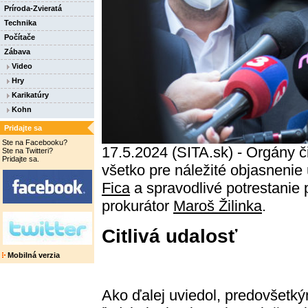
Príroda-Zvieratá
Technika
Počítače
Zábava
Video
Hry
Karikatúry
Kohn
Pridajte sa
Ste na Facebooku?
17.5.2024 (SITA.sk) - Orgány č
Ste na Twitteri?
Pridajte sa.
všetko pre náležité objasnenie
Fica
a spravodlivé potrestanie 
prokurátor
Maroš Žilinka
.
Citlivá udalosť
Mobilná verzia
Ako ďalej uviedol, predovšetk