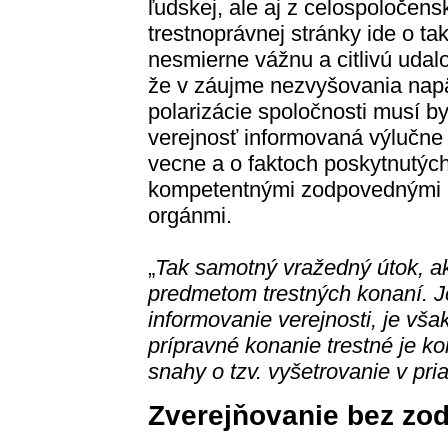
ľudskej, ale aj z celospoločens
trestnoprávnej stránky ide o ta
nesmierne vážnu a citlivú udalo
že v záujme nezvyšovania napä
polarizácie spoločnosti musí by
verejnosť informovaná výlučne
vecne a o faktoch poskytnutýc
kompetentnými zodpovednými
orgánmi.
„
Tak samotný vražedný útok, ako
predmetom trestných konaní. 
informovanie verejnosti, je vša
prípravné konanie trestné je k
snahy o tzv. vyšetrovanie v p
Zverejňovanie bez zo