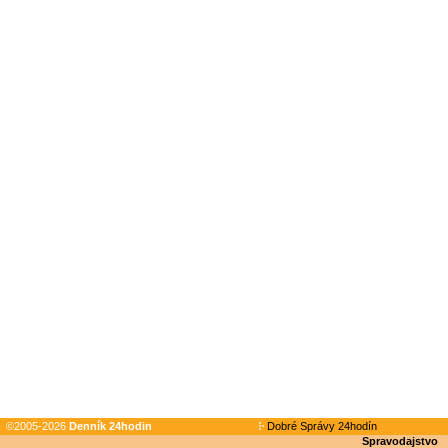
©2005-2026
Denník 24hodin
Dobré Správy 24hodín
Spravodajstvo