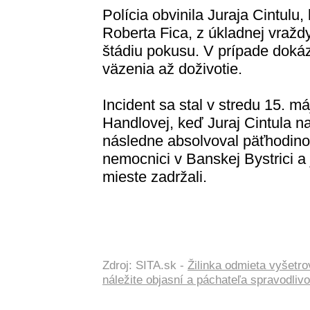
Polícia obvinila Juraja Cintulu,
Roberta Fica, z úkladnej vražd
štádiu pokusu. V prípade dokáz
väzenia až doživotie.
Incident sa stal v stredu 15. 
Handlovej, keď Juraj Cintula na
následne absolvoval päťhodino
nemocnici v Banskej Bystrici a
mieste zadržali.
Zdroj: SITA.sk -
Žilinka odmieta vyšetr
náležite objasní a páchateľa spravodlivo