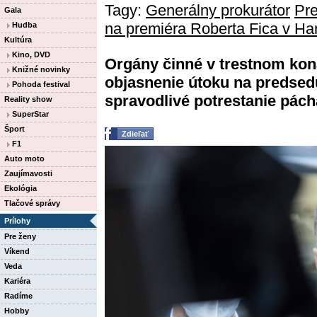
Tagy:
Generálny prokurátor
Pre
Gala
na premiéra Roberta Fica v Ha
Hudba
Kultúra
Kino, DVD
Orgány činné v trestnom kona
Knižné novinky
objasnenie útoku na predsed
Pohoda festival
spravodlivé potrestanie pácha
Reality show
SuperStar
Šport
Zdieľať
F1
Auto moto
Zaujímavosti
Ekológia
Tlačové správy
Prílohy
Pre ženy
Víkend
Veda
Kariéra
Radíme
Hobby