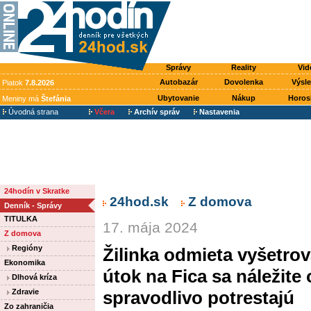
Správy
Reality
Vid
Autobazár
Dovolenka
Výsl
Piatok
7.8.2026
Ubytovanie
Nákup
Horos
Meniny má
Štefánia
Úvodná strana
Včera
Archív správ
Nastavenia
24hodín v Skratke
24hod.sk
Z domova
Denník - Správy
TITULKA
17. mája 2024
Z domova
Regióny
Žilinka odmieta vyšetro
Ekonomika
útok na Fica sa náležite
Dlhová kríza
Zdravie
spravodlivo potrestajú
Zo zahraničia