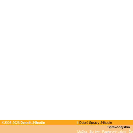
©2005-2026
Denník 24hodin
Dobré Správy 24hodín
Spravodajstvo
Mačka
Správy
Papierové palety
Čo 