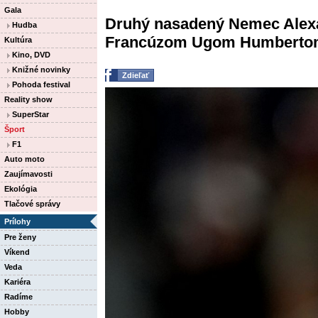
Gala
Druhý nasadený Nemec Alexa
Hudba
Francúzom Ugom Humberto
Kultúra
Kino, DVD
Knižné novinky
Zdieľať
Pohoda festival
Reality show
SuperStar
Šport
F1
Auto moto
Zaujímavosti
Ekológia
Tlačové správy
Prílohy
Pre ženy
Víkend
Veda
Kariéra
Radíme
Hobby