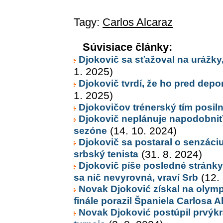
Tagy:
Carlos Alcaraz
Súvisiace články:
Djokovič sa sťažoval na urážky
1. 2025)
Djokovič tvrdí, že ho pred deport
1. 2025)
Djokovičov trénerský tím posiln
Djokovič neplánuje napodobniť
sezóne
(14. 10. 2024)
Djokovič sa postaral o senzáciu
srbský tenista
(31. 8. 2024)
Djokovič píše posledné stránky 
sa nič nevyrovná, vraví Srb
(12. 
Novak Djoković získal na olympi
finále porazil Španiela Carlosa Al
Novak Djoković postúpil prvýkrá