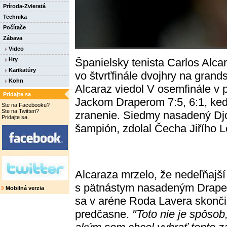
Príroda-Zvieratá
Technika
Počítače
Zábava
Video
Španielsky tenista Carlos Alca
Hry
Karikatúry
vo štvrťfinále dvojhry na gran
Kohn
Alcaraz viedol V osemfinále v p
Pridajte sa
Jackom Draperom 7:5, 6:1, keď
Ste na Facebooku?
Ste na Twitteri?
zranenie. Siedmy nasadený Dj
Pridajte sa.
šampión, zdolal Čecha Jiřího Le
Alcaraza mrzelo, že nedeľňajší
s pätnástym nasadeným Drap
Mobilná verzia
sa v aréne Roda Lavera skonči
predčasne.
"Toto nie je spôsob