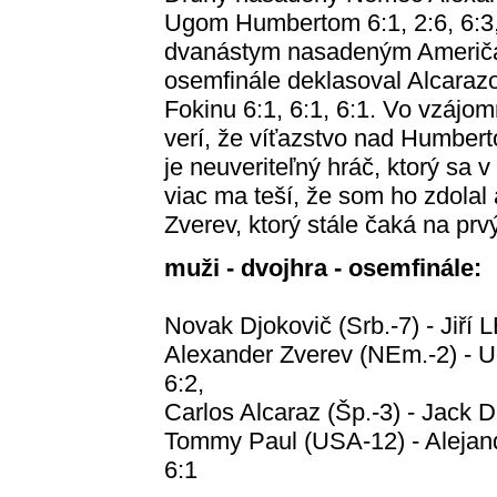
Ugom Humbertom 6:1, 2:6, 6:3, 6
dvanástym nasadeným Američ
osemfinále deklasoval Alcaraz
Fokinu 6:1, 6:1, 6:1. Vo vzájom
verí, že víťazstvo nad Humbe
je neuveriteľný hráč, ktorý sa 
viac ma teší, že som ho zdolal a
Zverev, ktorý stále čaká na prv
muži - dvojhra - osemfinále:
Novak Djokovič (Srb.-7) - Jiří 
Alexander Zverev (NEm.-2) - Ug
6:2,
Carlos Alcaraz (Šp.-3) - Jack Dr
Tommy Paul (USA-12) - Alejandr
6:1