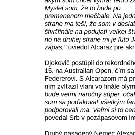
akým som chcel vyhrať tento z
Myslel som, že to bude po
premenenom mečbale. Na jedn
strane ma teší, že som v desia
štvrťfinále na podujatí veľkej št
no na druhej strane mi je ľúto 
zápas,"
uviedol Alcaraz pre ak
Djokovič postúpil do rekordnéh
15. na Australian Open, čím sa
Federerovi. S Alcarazom má pri
ním zvíťazil vlani vo finále oly
bude veľmi náročný súper, oča
som sa poďakovať všetkým fanúš
podporovali ma. Veľmi si to ce
povedal Srb v pozápasovom int
Druhý nasadený Nemec Alexand