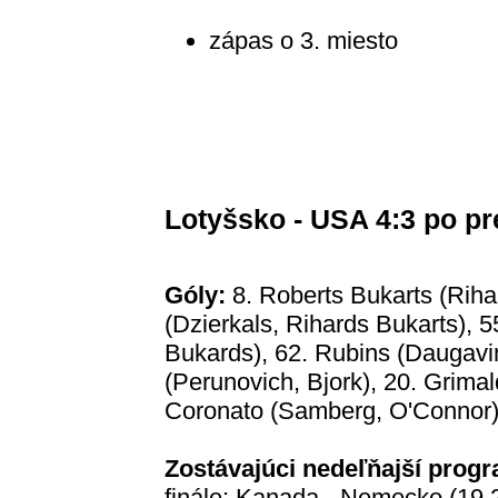
zápas o 3. miesto
Lotyšsko - USA 4:3 po pred
Góly:
8. Roberts Bukarts (Rihar
(Dzierkals, Rihards Bukarts), 
Bukards), 62. Rubins (Daugavin
(Perunovich, Bjork), 20. Grimal
Coronato (Samberg, O'Connor
Zostávajúci nedeľňajší prog
finále: Kanada - Nemecko (19.