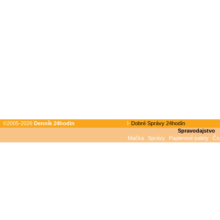
©2005-2026
Denník 24hodin
Dobré Správy 24hodín
Spravodajstvo
Mačka
Správy
Papierové palety
Čo 