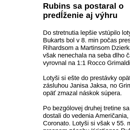
Rubins sa postaral o
predĺženie aj výhru
Do stretnutia lepšie vstúpilo l
Bukarts bol v 8. min počas pre
Rihardsom a Martinsom Dzier
však nenechala na seba dlho č
vyrovnal na 1:1 Rocco Grimaldi
Lotyši si ešte do prestávky opä
zásluhou Janisa Jaksa, no Gri
opäť zmazal náskok súpera.
Po bezgólovej druhej tretine sa 
dostali do vedenia Američania,
Coronato. Lotyši si však v 55. 