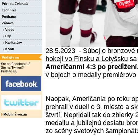
Príroda-Zvieratá
Technika
Počítače
Zábava
Video
Hry
Karikatúry
28.5.2023 - Súboj o bronzové
Kohn
hokeji vo Fínsku a Lotyšsku
sa 
Pridajte sa
Ste na Facebooku?
Američanmi 4:3 po predĺžení
Ste na Twitteri?
Pridajte sa.
v bojoch o medaily premiérovo 
Naopak, Američania po roku o
prehrali v dueli o 3. miesto a sk
štvrtí. Nepridali tak do zbierky 
Mobilná verzia
medailu a jubilejnú desiatu br
zo scény svetových šampionát