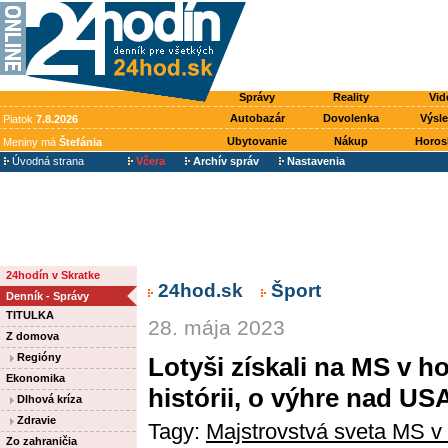
Správy
Reality
Vid
Autobazár
Dovolenka
Výsl
Piatok
7.8.2026
Ubytovanie
Nákup
Horos
Meniny má
Štefánia
Úvodná strana
Včera
Archív správ
Nastavenia
24hodín v Skratke
24hod.sk
Šport
Denník - Správy
TITULKA
28. mája 2023
Z domova
Regióny
Lotyši získali na MS v h
Ekonomika
histórii, o výhre nad US
Dlhová kríza
Zdravie
Tagy:
Majstrovstvá sveta MS v
Zo zahraničia