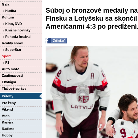
Gala
Súboj o bronzové medaily na 
Hudba
Fínsku a Lotyšsku sa skonči
Kultúra
Kino, DVD
Američanmi 4:3 po predĺžení. 
Knižné novinky
Pohoda festival
Zdieľať
Reality show
SuperStar
Šport
F1
Auto moto
Zaujímavosti
Ekológia
Tlačové správy
Prílohy
Pre ženy
Víkend
Veda
Kariéra
Radíme
Hobby