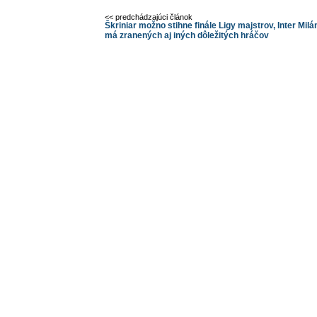
<< predchádzajúci článok
Škriniar možno stihne finále Ligy majstrov, Inter Milá
má zranených aj iných dôležitých hráčov