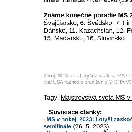
Známe konečné poradie MS 
Švajčiarsko, 6. Švédsko, 7. Fí
Dánsko, 11. Kazachstan, 12. F
15. Maďarsko, 16. Slovinsko
Zdroj: SITA.sk -
Lotyši získali na MS v 
nad USA rozhodlo predĺženie
© SITA Vše
Tagy:
Majstrovstvá sveta MS v
Súvisiace články:
MS v hokeji 2023: Lotyši zaskoč
semifinále
(26. 5. 2023)