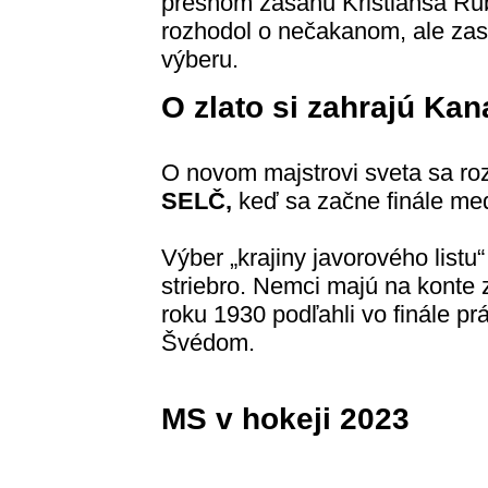
presnom zásahu Kristiansa Rubi
rozhodol o nečakanom, ale zas
výberu.
O zlato si zahrajú Ka
O novom majstrovi sveta sa r
SELČ,
keď sa začne finále m
Výber „krajiny javorového listu
striebro. Nemci majú na konte z
roku 1930 podľahli vo finále 
Švédom.
MS v hokeji 2023