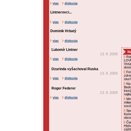
viac
diskusia
Lintnerovci...
viac
diskusia
Dominik Hrbatý
viac
diskusia
Ľubomír Lintner
Na
13. 9. 2005
Rob
viac
diskusia
LOVE
Vstu
dost
Dzurinda vyšachoval Ruska
Fes
13. 9. 2005
zdra
viac
diskusia
sluc
Na 
Bedn
Roger Federer
ktor
13. 9. 2005
najl
viac
diskusia
Met
mili
soci
Spo
Kome
obce
Čia
Hloh
záži