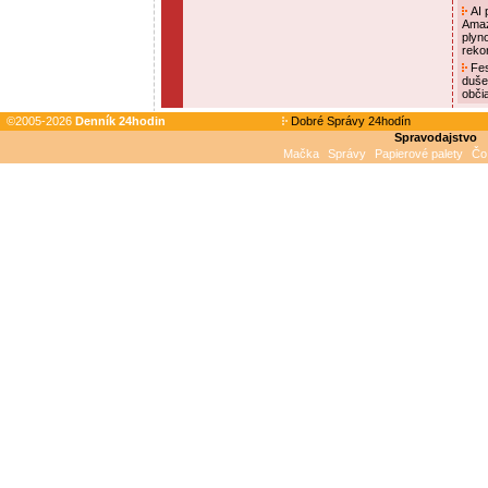
AI p
Amaz
plyn
reko
Fes
duše
obči
©2005-2026
Denník 24hodin
Dobré Správy 24hodín
Spravodajstvo
Mačka
Správy
Papierové palety
Čo 