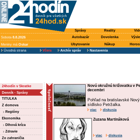
Správy
Reality
Vid
Autobazár
Dovolenka
Výsl
Sobota
8.8.2026
Ubytovanie
Nákup
Horos
Meniny má
Oskar
Úvodná strana
Včera
Archív správ
Nastavenia
Novú okružnú križovatku v Pe
24hodín v Skratke
decembri
Denník - Správy
TITULKA
Pohľad na bratislavské Nový
sídlisko Petržalka.
Z domova
viac
diskusia
Regióny
Ekonomika
Zuzana Martináková
Dlhová kríza
Zdravie
viac
diskusia
Zo zahraničia