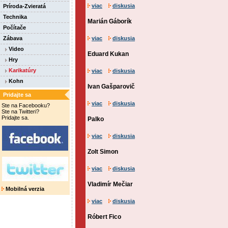
viac
diskusia
Príroda-Zvieratá
Technika
Marián Gáborík
Počítače
Zábava
viac
diskusia
Video
Eduard Kukan
Hry
Karikatúry
viac
diskusia
Kohn
Ivan Gašparovič
Pridajte sa
viac
diskusia
Ste na Facebooku?
Ste na Twitteri?
Pridajte sa.
Palko
viac
diskusia
Zolt Simon
viac
diskusia
Vladimír Mečiar
Mobilná verzia
viac
diskusia
Róbert Fico