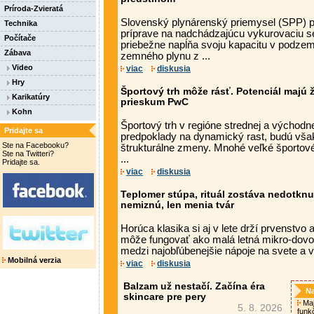
Príroda-Zvieratá
Slovenský plynárenský priemysel (SPP) 
Technika
príprave na nadchádzajúcu vykurovaciu s
Počítače
priebežne napĺňa svoju kapacitu v podz
Zábava
zemného plynu z ...
Video
viac
diskusia
Hry
Športový trh môže rásť. Potenciál majú 
Karikatúry
prieskum PwC
Kohn
Športový trh v regióne strednej a východ
Pridajte sa
predpoklady na dynamický rast, budú vša
Ste na Facebooku?
štrukturálne zmeny. Mnohé veľké športov
Ste na Twitteri?
...
Pridajte sa.
viac
diskusia
Teplomer stúpa, rituál zostáva nedotknut
nemiznú, len menia tvár
Horúca klasika si aj v lete drží prvenstvo 
môže fungovať ako malá letná mikro-dovol
medzi najobľúbenejšie nápoje na svete a 
Mobilná verzia
viac
diskusia
Balzam už nestačí. Začína éra
Na
skincare pre pery
Maj
5. 8. 2026
funk