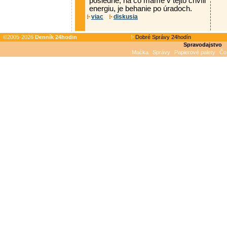
posledné, na čo máme v tejto chvíli
energiu, je behanie po úradoch.
viac
diskusia
©2005-2026
Denník 24hodin
Dobré Správy 24hodín
Spravodajstvo
Mačka
Správy
Papierové palety
Čo 