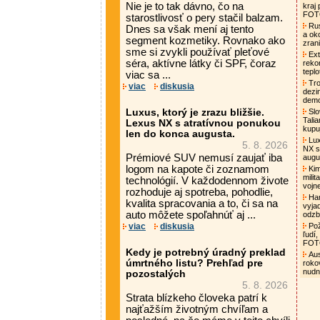
Nie je to tak dávno, čo na
kraj
FO
starostlivosť o pery stačil balzam.
Rus
Dnes sa však mení aj tento
a oko
segment kozmetiky. Rovnako ako
zrani
sme si zvykli používať pleťové
Ext
séra, aktívne látky či SPF, čoraz
rekor
tepl
viac sa ...
Tro
viac
diskusia
dezi
demo
Luxus, ktorý je zrazu bližšie.
Slo
Tali
Lexus NX s atratívnou ponukou
kupu
len do konca augusta.
Lux
5. 8. 2026
NX s
Prémiové SUV nemusí zaujať iba
augu
logom na kapote či zoznamom
Kim
mili
technológií. V každodennom živote
vojn
rozhoduje aj spotreba, pohodlie,
Ham
kvalita spracovania a to, či sa na
vyja
auto môžete spoľahnúť aj ...
odzb
viac
diskusia
Pož
ľudí,
FO
Kedy je potrebný úradný preklad
Aust
úmrtného listu? Prehľad pre
roko
nud
pozostalých
5. 8. 2026
Strata blízkeho človeka patrí k
najťažším životným chvíľam a