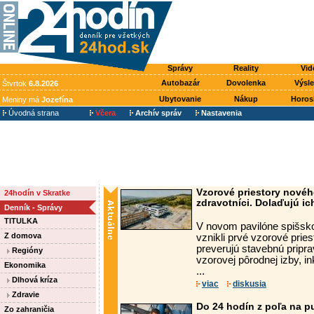
Správy
Reality
Vid
Autobazár
Dovolenka
Výsl
Štvrtok
6.8.2026
Ubytovanie
Nákup
Horos
Meniny má
Jozefína
Úvodná strana
Včera
Archív správ
Nastavenia
Vzorové priestory novéh
24hodín v Skratke
zdravotníci. Dolaďujú i
Denník - Správy
TITULKA
V novom pavilóne spišs
Z domova
vznikli prvé vzorové pries
preverujú stavebnú pripr
Regióny
vzorovej pôrodnej izby, i
Ekonomika
...
Dlhová kríza
viac
diskusia
Zdravie
Do 24 hodín z poľa na 
Zo zahraničia