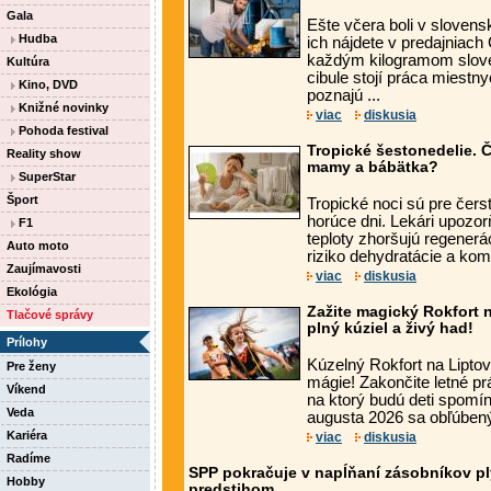
Gala
Ešte včera boli v slovens
Hudba
ich nájdete v predajniac
každým kilogramom slov
Kultúra
cibule stojí práca miestny
Kino, DVD
poznajú ...
Knižné novinky
viac
diskusia
Pohoda festival
Tropické šestonedelie. 
Reality show
mamy a bábätka?
SuperStar
Šport
Tropické noci sú pre čer
horúce dni. Lekári upozo
F1
teploty zhoršujú regenerá
Auto moto
riziko dehydratácie a komp
Zaujímavosti
viac
diskusia
Ekológia
Zažite magický Rokfort 
Tlačové správy
plný kúziel a živý had!
Prílohy
Kúzelný Rokfort na Lipto
Pre ženy
mágie! Zakončite letné pr
Víkend
na ktorý budú deti spomín
Veda
augusta 2026 sa obľúben
Kariéra
viac
diskusia
Radíme
SPP pokračuje v napĺňaní zásobníkov pl
Hobby
predstihom