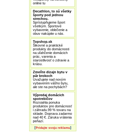
online tu
Decathlon, to sú všetky
športy pod jednou
strechou.
Sprístupňujeme šport
všetkým. Športové
vybavenie, oblečenie a
obuv nakúpite u nás.
Topshop.sk
Šikovné a praktické
produkty do domácnosti
na uľahčenie domácich
prác, varenia a
starostlivosť o zdravie a
krásu.
Zmeňte dizajn bytu v
pár krokoch
Uvažujete nad novým
vybavením vášho bytu,
ale ste na pochybách?
Výpredaj domácich
spotrebičov
Rozsiahla ponuka
produktov pre domácnosť
i záhradu.99 % tovaru na
sklade. Doprava zadarmo
nad 40 €. Záruka vrátenia
peňazí.
[
]
Pridajte svoju reklamu