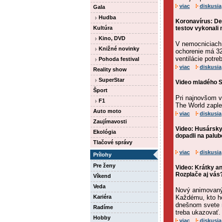
viac
diskusia
Gala
Hudba
Koronavírus: De
Kultúra
testov vykonali 
Kino, DVD
V nemocniciach 
Knižné novinky
ochorenie má 32
ventilácie potre
Pohoda festival
viac
diskusia
Reality show
SuperStar
Video mladého Sl
Šport
Pri najnovšom v
F1
The World zaple
Auto moto
viac
diskusia
Zaujímavosti
Video: Husársky
Ekológia
dopadli na palube
Tlačové správy
viac
diskusia
Prílohy
Pre ženy
Video: Krátky a
Rozplače aj vás
Víkend
Veda
Nový animovaný 
Kariéra
Každému, kto ho
dnešnom svete n
Radíme
treba ukazovať.
Hobby
viac
diskusia