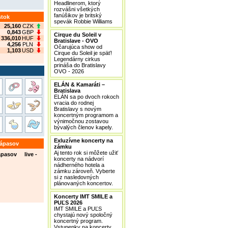
Headlinerom, ktorý
rozvášni všetkých
fanúšikov je britský
stok
spevák Robbie Williams
25,160
CZK
0,843
GBP
Cirque du Soleil v
336,010
HUF
Bratislave - OVO
4,256
PLN
Očarujúca show od
1,103
USD
Cirque du Soleil je späť!
Legendárny cirkus
prináša do Bratislavy
OVO - 2026
ELÁN & Kamaráti –
Bratislava
ELÁN sa po dvoch rokoch
vracia do rodnej
Bratislavy s novým
koncertným programom a
výnimočnou zostavou
bývalých členov kapely.
Exluzívne koncerty na
zápasov
zámku
Aj tento rok si môžete užiť
ápasov live -
koncerty na nádvorí
nádherného hotela a
zámku zároveň. Vyberte
si z nasledovných
plánovaných koncertov.
Koncerty IMT SMILE a
PUĽS 2026
IMT SMILE a PUĽS
chystajú nový spoločný
koncertný program.
Vstupenky na koncerty