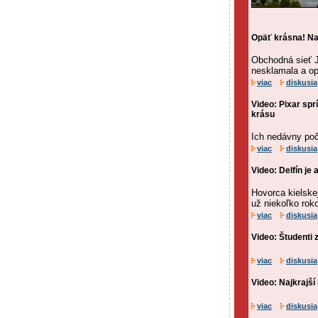
Opäť krásna! Na
Obchodná sieť J
nesklamala a op
viac
diskusia
Video: Pixar spr
krásu
Ich nedávny poč
viac
diskusia
Video: Delfín je
Hovorca kielskej
už niekoľko rok
viac
diskusia
Video: Študenti z
viac
diskusia
Video: Najkrajší 
viac
diskusia