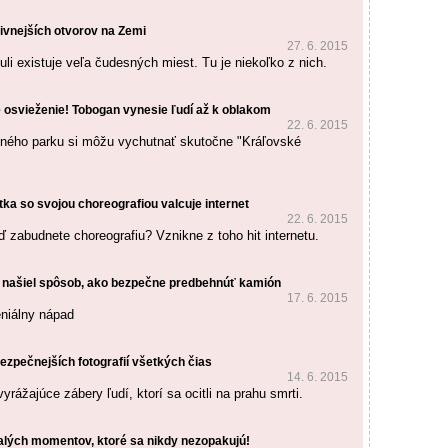
ivnejších otvorov na Zemi
27. 6. 2015
li existuje veľa čudesných miest. Tu je niekoľko z nich.
 osvieženie! Tobogan vynesie ľudí až k oblakom
22. 6. 2015
dného parku si môžu vychutnať skutočne "Kráľovské
tka so svojou choreografiou valcuje internet
22. 6. 2015
ď zabudnete choreografiu? Vznikne z toho hit internetu.
našiel spôsob, ako bezpečne predbehnúť kamión
17. 6. 2015
eniálny nápad
ezpečnejších fotografií všetkých čias
14. 6. 2015
vyrážajúce zábery ľudí, ktorí sa ocitli na prahu smrti.
alých momentov, ktoré sa nikdy nezopakujú!