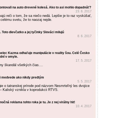
ontovali na auto drevené kolesá. Ako to asi mohlo dopadnúť?
23. 6. 2017
ajú reči o tom, že sa niečo nedá. Lepšie je to raz vyskúšať,
 celému svetu, že to naozaj nejde.
 Toto dievčatko a jej tyčinky Slováci milujú
8. 6. 2017
elec Kazma odhaľuje manipulácie v reality šou. Celé Česko
dní v omyle.
17. 5. 2017
ny škandál všetkých čias....
i medvede ako nikdy predtým
5. 5. 2017
gie o tatranskej prírode pod názvom Nesmrteľný les dvojice
– Kaliský vznikla v koprodukcii RTVS.
očná reklama tohto roka je tu. Je z nej virálny hit!
10. 4. 2017