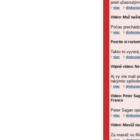
pred užasnutým 
viac
diskusia
Video: Muž našie
Počas prechádzk
viac
diskusia
Pozrite si rozto
Takto to vyzerá,
viac
diskusia
Vtipné video: N
Aj vy ste mali 
takýmto spôso
viac
diskusia
Video: Peter Sag
France
Peter Sagan opäť
viac
diskusia
Video: Masáž na F
Za masáž vo fil