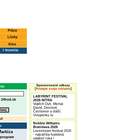
Práca
Lístky
Kino
Inzercia
Sponzorované odkazy
nie
[
]
Pridajte svoju reklamu
LABYRINT FESTIVAL
e
24hod.sk
2026 NITRA
Vojtěch Dyk, Michal
David, Desmod,
Čechomor a ďaľší.
Vstupenky tu
ut
Robbie Williams
m
Bratislava 2026
Lovestream festival 2026
arkíza
- najväčšia hudobná
 program
udalosť roka !