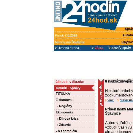
Sprá
Autob
Piatok
7.8.2026
Ubytov
Meniny má
Štefánia
Úvodná strana
Včera
Archív správ
8 najbláznivejšíc
24hodín v Skratke
Denník - Správy
Niektoré príbehy
TITULKA
zdokumentované
Z domova
viac
diskusia
Regióny
Príbeh lásky Mar
Ekonomika
Štiavnice
Dlhová kríza
Autorov Zaľúbene
Zdravie
vzbudil vášnivú 
Zo zahraničia
ale aj odporcov.