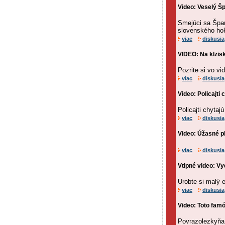
Video: Veselý Šp
Smejúci sa Špan
slovenského hok
viac
diskusia
VIDEO: Na klzisk
Pozrite si vo v
viac
diskusia
Video: Policajti
Policajti chytaj
viac
diskusia
Video: Úžasné p
viac
diskusia
Vtipné video: Vy
Urobte si malý e
viac
diskusia
Video: Toto fam
Povrazolezkyňa 