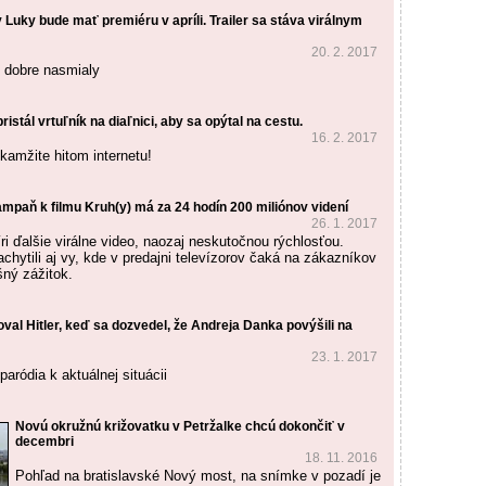
 Luky bude mať premiéru v apríli. Trailer sa stáva virálnym
20. 2. 2017
 dobre nasmialy
istál vrtuľník na diaľnici, aby sa opýtal na cestu.
16. 2. 2017
kamžite hitom internetu!
ampaň k filmu Kruh(y) má za 24 hodín 200 miliónov videní
26. 1. 2017
ri ďalšie virálne video, naozaj neskutočnou rýchlosťou.
chytili aj vy, kde v predajni televízorov čaká na zákazníkov
šný zážitok.
val Hitler, keď sa dozvedel, že Andreja Danka povýšili na
23. 1. 2017
aródia k aktuálnej situácii
Novú okružnú križovatku v Petržalke chcú dokončiť v
decembri
18. 11. 2016
Pohľad na bratislavské Nový most, na snímke v pozadí je