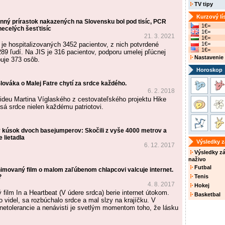
TV tipy
Kurzový lí
nný prírastok nakazených na Slovensku bol pod tisíc, PCR
1€=
necelých šesťtisíc
1€=
21. 3. 2021
1€=
je hospitalizovaných 3452 pacientov, z nich potvrdené
1€=
1€=
89 ľudí. Na JIS je 316 pacientov, podporu umelej pľúcnej
Nastavenie
buje 373 osôb.
Horoskop
ováka o Malej Fatre chytí za srdce každého.
6. 2. 2018
ideu Martina Víglaského z cestovateľského projektu Hike
sá srdce nielen každému patriotovi.
 kúsok dvoch basejumperov: Skočili z vyše 4000 metrov a
 lietadla
Výsledky 
6. 12. 2017
Výsledky z
naživo
Futbal
nimovaný film o malom zaľúbenom chlapcovi valcuje internet.
?
Tenis
4. 8. 2017
Hokej
film In a Heartbeat (V údere srdca) berie internet útokom.
Basketbal
 videl, sa rozbúchalo srdce a mal slzy na krajíčku. V
etolerancie a nenávisti je svetlým momentom toho, že lásku