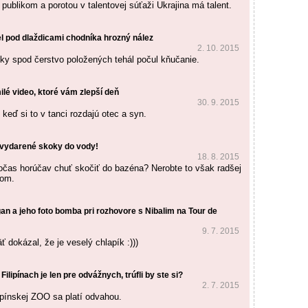
publikom a porotou v talentovej súťaži Ukrajina má talent.
l pod dlaždicami chodníka hrozný nález
2. 10. 2015
y spod čerstvo položených tehál počul kňučanie.
milé video, ktoré vám zlepší deň
30. 9. 2015
 keď si to v tanci rozdajú otec a syn.
evydarené skoky do vody!
18. 8. 2015
počas horúčav chuť skočiť do bazéna? Nerobte to však radšej
bom.
an a jeho foto bomba pri rozhovore s Nibalim na Tour de
9. 7. 2015
 dokázal, že je veselý chlapík :)))
ilipínach je len pre odvážnych, trúfli by ste si?
2. 7. 2015
ipínskej ZOO sa platí odvahou.