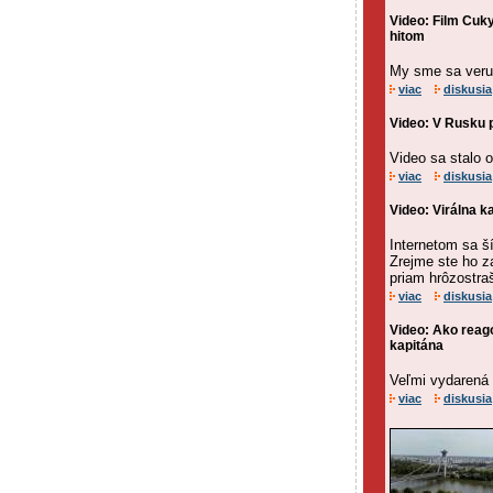
Video: Film Cuky
hitom
My sme sa veru
viac
diskusia
Video: V Rusku pr
Video sa stalo o
viac
diskusia
Video: Virálna k
Internetom sa ší
Zrejme ste ho za
priam hrôzostra
viac
diskusia
Video: Ako reago
kapitána
Veľmi vydarená p
viac
diskusia