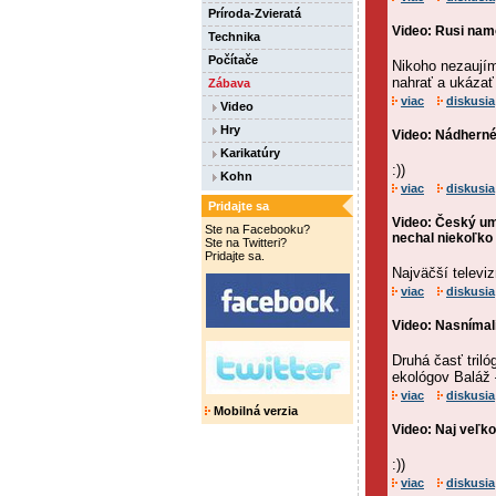
Príroda-Zvieratá
Video: Rusi nam
Technika
Počítače
Nikoho nezaujím
nahrať a ukázať
Zábava
viac
diskusia
Video
Hry
Video: Nádherné.
Karikatúry
:))
Kohn
viac
diskusia
Pridajte sa
Video: Český um
Ste na Facebooku?
nechal niekoľko 
Ste na Twitteri?
Pridajte sa.
Najväčší televiz
viac
diskusia
Video: Nasnímal
Druhá časť triló
ekológov Baláž 
viac
diskusia
Mobilná verzia
Video: Naj veľkon
:))
viac
diskusia