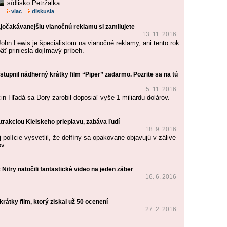
sídlisko Petržalka.
viac
diskusia
jočakávanejšiu vianočnú reklamu si zamilujete
13. 11. 2016
ohn Lewis je špecialistom na vianočné reklamy, ani tento rok
äť priniesla dojímavý príbeh.
ístupnil nádherný krátky film “Piper” zadarmo. Pozrite sa na tú
5. 11. 2016
in Hľadá sa Dory zarobil doposiaľ vyše 1 miliardu dolárov.
 atrakciou Kielskeho prieplavu, zabáva ľudí
18. 9. 2016
 polície vysvetlil, že delfíny sa opakovane objavujú v zálive
ov.
 Nitry natočili fantastické video na jeden záber
16. 6. 2016
krátky film, ktorý ziskal už 50 ocenení
27. 2. 2016