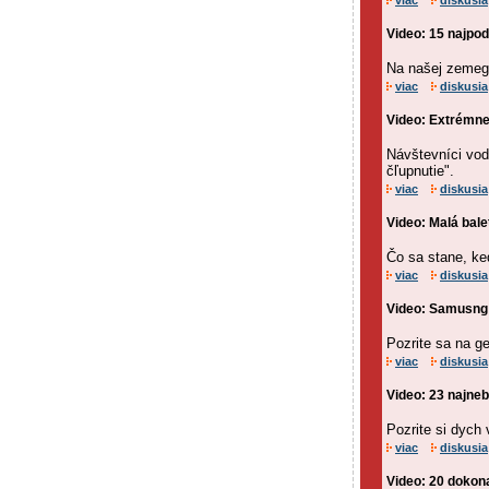
viac
diskusia
Video: 15 najpod
Na našej zemegu
viac
diskusia
Video: Extrémne
Návštevníci vo
čľupnutie".
viac
diskusia
Video: Malá bale
Čo sa stane, ke
viac
diskusia
Video: Samusng 
Pozrite sa na g
viac
diskusia
Video: 23 najneb
Pozrite si dych 
viac
diskusia
Video: 20 dokon