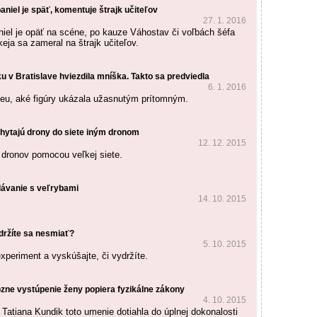
aniel je späť, komentuje štrajk učiteľov
27. 1. 2016
iel je opäť na scéne, po kauze Váhostav či voľbách šéfa
eja sa zameral na štrajk učiteľov.
u v Bratislave hviezdila mníška. Takto sa predviedla
6. 1. 2016
ideu, aké figúry ukázala užasnutým prítomným.
 chytajú drony do siete iným dronom
12. 12. 2015
ú dronov pomocou veľkej siete.
lávanie s veľrybami
14. 10. 2015
držíte sa nesmiať?
5. 10. 2015
xperiment a vyskúšajte, či vydržíte.
ózne vystúpenie ženy popiera fyzikálne zákony
4. 10. 2015
Tatiana Kundik toto umenie dotiahla do úplnej dokonalosti