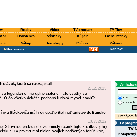
vy
Reality
Video
TV program
TV Tipy
azár
Dovolenka
Výsledky
Kúpele
Lacné letenky
anie
Nákup
Horoskopy
Počasie
Zábava
Kontakt
Nastavenia
h stávok, ktoré sa naozaj stali
Vyhľadáva
2. 12. 2025
 sú legendárne, iné úplne šialené – ale všetky sú
v archív
. O čo všetko dokáže pochabá ľudská myseľ staviť?
vo svete
íny a Sládkoviča má hrou opäť pritiahnuť turistov do Banskej
Prenájom á
13. 7. 2022
TV progra
j Štiavnice prekvapilo, že minulý ročník tejto zážitkovej hry
TV M
diskusiu a projekt mal nielen svojich nadšených fanúšikov,
Kompletný