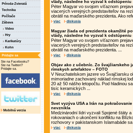
vlády, následne ho vyzval k odstúpeniu
Príroda-Zvieratá
Péter Magyar vo svojom víťaznom prejave
Technika
viacerých verejných predstaviteľov na rez
obrátil na maďarského prezidenta. Ako refe
Počítače
viac
diskusia
Zábava
Video
Magyar žiada od prezidenta okamžité po
Hry
vlády, následne ho vyzval k odstúpeniu
Péter Magyar vo svojom víťaznom prejave
Karikatúry
viacerých verejných predstaviteľov na rez
Kohn
obrátil na maďarského prezidenta. ...
viac
diskusia
Pridajte sa
Ste na Facebooku?
Objav ako z učebníc. Zo švajčiarskeho jaz
Ste na Twitteri?
Pridajte sa.
rímskych artefaktov – FOTO
V Neuchatelskom jazere vo Švajčiarsku ob
mimoriadne zachovaný náklad rímskej lod
20 až 50 nášho letopočtu. Pod hladinou sa 
tisíc keramických ...
viac
diskusia
Svet vyzýva USA a Irán na pokračovanie
nevznikla
Mobilná verzia
Medzinárodní lídri vyzvali Spojené štáty a 
rokovaniach o ukončení konfliktu na Blí
rozhovory v pakistanskom Islamabáde sa p
viac
diskusia