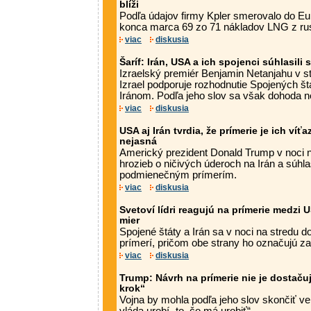
blíži
Podľa údajov firmy Kpler smerovalo do Eu
konca marca 69 zo 71 nákladov LNG z rus
viac
diskusia
Šaríf: Irán, USA a ich spojenci súhlasili
Izraelský premiér Benjamin Netanjahu v str
Izrael podporuje rozhodnutie Spojených š
Iránom. Podľa jeho slov sa však dohoda n
viac
diskusia
USA aj Irán tvrdia, že prímerie je ich víť
nejasná
Americký prezident Donald Trump v noci na
hrozieb o ničivých úderoch na Irán a súhl
podmienečným prímerím.
viac
diskusia
Svetoví lídri reagujú na prímerie medzi 
mier
Spojené štáty a Irán sa v noci na stredu 
prímerí, pričom obe strany ho označujú za
viac
diskusia
Trump: Návrh na prímerie nie je dostačuj
krok“
Vojna by mohla podľa jeho slov skončiť ve