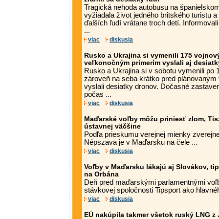
Tragická nehoda autobusu na španielsko
vyžiadala život jedného britského turistu a
ďalších ľudí vrátane troch detí. Informova
...
viac
diskusia
Rusko a Ukrajina si vymenili 175 vojnov
veľkonočným prímerím vyslali aj desiat
Rusko a Ukrajina si v sobotu vymenili po 
zároveň na seba krátko pred plánovaným
vyslali desiatky dronov. Dočasné zastaven
počas ...
viac
diskusia
Maďarské voľby môžu priniesť zlom, Tis
ústavnej väčšine
Podľa prieskumu verejnej mienky zverejne
Népszava je v Maďarsku na čele ...
viac
diskusia
Voľby v Maďarsku lákajú aj Slovákov, tipé
na Orbána
Deň pred maďarskými parlamentnými voľb
stávkovej spoločnosti Tipsport ako hlavnéh
viac
diskusia
EÚ nakúpila takmer všetok ruský LNG z 