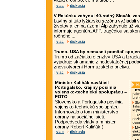
vláda urobí „to, čo má urobiť“.
viac
diskusia
V Rakúsku zahynul 40-ročný Slovák, zas
Lavíny si túto lyžiarsku sezónu vyžiadali
životov a len na území Álp zahynulo už vi
informuje agentúra AFP, tragédiou sa skonč
ročného ...
viac
diskusia
Trump: USA by nemuseli pomôcť spoje
Trump od začiatku ofenzívy USA a Izraela
vyjadruje sklamanie z nedostatočnej podp
znovuotvorení Hormuzského prielivu.
viac
diskusia
Minister Kaliňák navštívil
Na
Portugalsko, krajiny posilnia
Izra
vojensko-technickú spoluprácu –
pale
FOTO
breh
Slovensko a Portugalsko posilnia
Slo
vojensko-technickú spoluprácu.
Tali
kupu
Informovalo o tom ministerstvo
Tro
obrany na sociálnej sieti.
dezi
Podpredseda vlády a minister
demo
obrany Robert Kaliňák (
MAA
elek
viac
diskusia
jadro