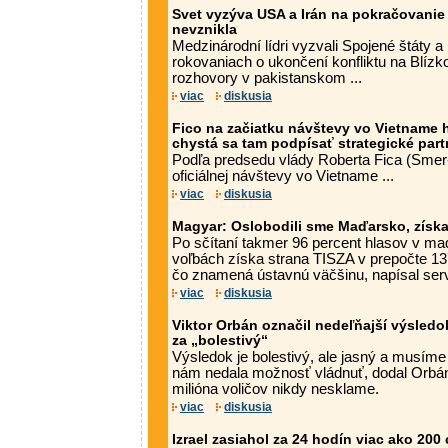
Svet vyzýva USA a Irán na pokračovanie
nevznikla
Medzinárodní lídri vyzvali Spojené štáty a 
rokovaniach o ukončení konfliktu na Blí
rozhovory v pakistanskom ...
viac
diskusia
Fico na začiatku návštevy vo Vietname h
chystá sa tam podpísať strategické par
Podľa predsedu vlády Roberta Fica (Smer
oficiálnej návštevy vo Vietname ...
viac
diskusia
Magyar: Oslobodili sme Maďarsko, získa
Po sčítaní takmer 96 percent hlasov v m
voľbách získa strana TISZA v prepočte 1
čo znamená ústavnú väčšinu, napísal serv
viac
diskusia
Viktor Orbán označil nedeľňajší výsled
za „bolestivý“
Výsledok je bolestivý, ale jasný a musím
nám nedala možnosť vládnuť, dodal Orbá
milióna voličov nikdy nesklame.
viac
diskusia
Izrael zasiahol za 24 hodín viac ako 200 