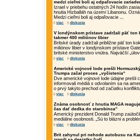
medzi cieľmi boli aj odpaľovacie zariade
Izrael v priebehu ostatných 24 hodín zasia
hnutia Hizballáh na území Libanonu. Ozná
Medzi cieľmi boli aj odpaľovacie ...
viac
diskusia
V londýnskom prístave zadržali päť ton
takmer 400 miliónov libier
Britské úrady zadržali približne päť ton k
miliónov libier v londýnskom prístave Gat
britské ministerstvo vnútra. Najväčší „úlovo
viac
diskusia
Americké vojnové lode prešli Hormuzský
Trumpa začal proces „vyčistenia“
Dve americké vojnové lode údajne prešli 
informovali médiá s odvolaním sa na ameri
o prvý takýto prechod od začiatku konflikt
viac
diskusia
Známa osobnosť z hnutia MAGA reaguje 
čas dať dedka do starobinca“
Americký prezident Donald Trump zaútočil
mediálne osobnosti. „Sú to blázni a problém
viac
diskusia
Brit zahynul pri nehode autobusu na Ka
zranili sa desiatky ľudí