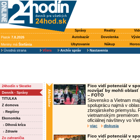
Správy
Reality
Vid
Autobazár
Dovolenka
Výsl
Piatok
7.8.2026
Ubytovanie
Nákup
Horos
Meniny má
Štefánia
Úvodná strana
Včera
Archív správ
Nastavenia
Fico vidí potenciál v sp
24hodín v Skratke
rozvíjať by mohli oblasť 
Denník - Správy
– FOTO
TITULKA
Slovensko a Vietnam majú
spoluprácu najmä v oblast
Z domova
zbrojárskeho priemyslu. 
Regióny
vietnamským premiérom 
Ekonomika
oficiálnej návštevy vo Vie
Dlhová kríza
viac
diskusia
Zdravie
Fico vidí potenciál v sp
Zo zahraničia