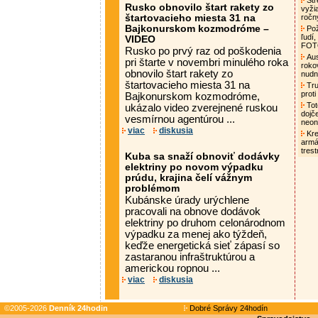
Str
Rusko obnovilo štart rakety zo
vyži
štartovacieho miesta 31 na
ročn
Bajkonurskom kozmodróme –
Pož
ľudí,
VIDEO
FO
Rusko po prvý raz od poškodenia
Aust
pri štarte v novembri minulého roka
roko
obnovilo štart rakety zo
nud
štartovacieho miesta 31 na
Tru
proti
Bajkonurskom kozmodróme,
Tot
ukázalo video zverejnené ruskou
dojč
vesmírnou agentúrou ...
neon
viac
diskusia
Kre
armá
tres
Kuba sa snaží obnoviť dodávky
elektriny po novom výpadku
prúdu, krajina čelí vážnym
problémom
Kubánske úrady urýchlene
pracovali na obnove dodávok
elektriny po druhom celonárodnom
výpadku za menej ako týždeň,
keďže energetická sieť zápasí so
zastaranou infraštruktúrou a
americkou ropnou ...
viac
diskusia
©2005-2026
Denník 24hodin
Dobré Správy 24hodín