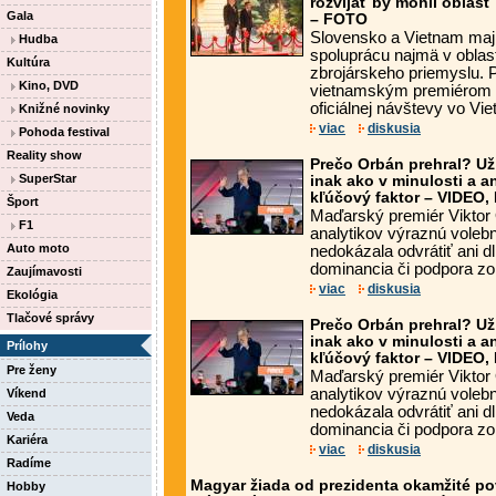
rozvíjať by mohli oblasť 
Gala
– FOTO
Slovensko a Vietnam majú
Hudba
spoluprácu najmä v oblast
Kultúra
zbrojárskeho priemyslu. 
Kino, DVD
vietnamským premiérom 
oficiálnej návštevy vo Vie
Knižné novinky
viac
diskusia
Pohoda festival
Reality show
Prečo Orbán prehral? Už
SuperStar
inak ako v minulosti a ana
kľúčový faktor – VIDEO
Šport
Maďarský premiér Viktor 
F1
analytikov výraznú voleb
Auto moto
nedokázala odvrátiť ani dl
dominancia či podpora zo z
Zaujímavosti
viac
diskusia
Ekológia
Tlačové správy
Prečo Orbán prehral? Už
inak ako v minulosti a ana
Prílohy
kľúčový faktor – VIDEO
Pre ženy
Maďarský premiér Viktor 
analytikov výraznú voleb
Víkend
nedokázala odvrátiť ani dl
Veda
dominancia či podpora zo 
Kariéra
viac
diskusia
Radíme
Magyar žiada od prezidenta okamžité po
Hobby