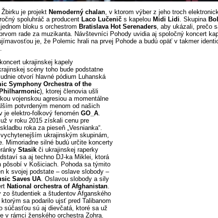
Žbirku je projekt
Nemoderný chalan
, v ktorom výber z jeho troch elektroni
ročný spoluhráč a producent
Laco Lučenič
s kapelou
Midi Lidi
. Skupina
Bo
 jednom bloku s orchestrom
Bratislava Hot Serenaders
, aby ukázali, prečo 
prvom rade za muzikanta. Návštevníci Pohody uvidia aj spoločný koncert ka
ujímavosťou je, že Polemic hrali na prvej Pohode a budú opäť v takmer identi
.
koncert ukrajinskej kapely
rajinskej scény toho bude podstatne
ludnie otvorí hlavné pódium Luhanská
ic Symphony Orchestra of the
Philharmonic
), ktorej členovia ušli
skou vojenskou agresiou a momentálne
alším potvrdeným menom od našich
 je elektro-folkový fenomén
GO_A
.
 už v roku 2015 získali cenu pre
 skladbu roka za pieseň „Vesnianka“.
ajvychytenejším ukrajinským skupinám,
e. Mimoriadne silné budú určite koncerty
eránky
Stasik
či ukrajinskej raperky
edstaví sa aj techno DJ-ka Miklei, ktorá
 pôsobí v Košiciach. Pohoda sa týmito
en k svojej podstate – oslave slobody –
sic Saves UA
. Oslavou slobody a sily
ert
National orchestra of Afghanistan
.
ý zo študentiek a študentov Afganského
 ktorým sa podarilo ujsť pred Talibanom
o súčasťou sú aj dievčatá, ktoré sa už
de v rámci ženského orchestra Zohra.