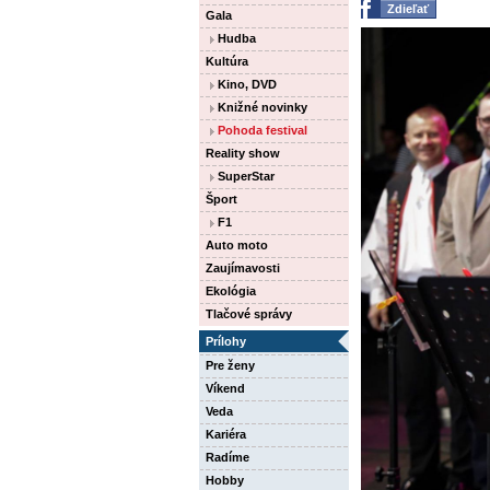
Zdieľať
Gala
Hudba
Kultúra
Kino, DVD
Knižné novinky
Pohoda festival
Reality show
SuperStar
Šport
F1
Auto moto
Zaujímavosti
Ekológia
Tlačové správy
Prílohy
Pre ženy
Víkend
Veda
Kariéra
Radíme
Hobby