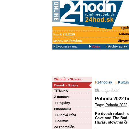
Sprá
Autob
Piatok
7.8.2026
Ubytov
Meniny má
Štefánia
Úvodná strana
Včera
Archív správ
24hodín v Skratke
24hod.sk
Kultúr
Denník - Správy
06. mája 2022
TITULKA
Z domova
Pohoda 2022 bu
Regióny
Tagy:
Pohoda 2022
Ekonomika
Po dvoch rokoch sa
Dlhová kríza
Cave and The Bad S
Zdravie
Havas, slowthai či
Zo zahraničia