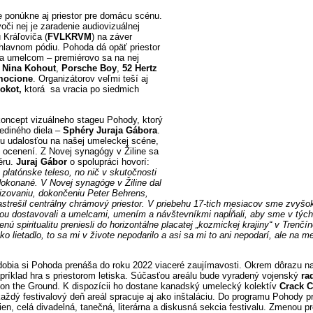
 ponúkne aj priestor pre domácu scénu.
či nej je zaradenie audiovizuálnej
u Kráľoviča (
FVLKRVM
) na záver
 hlavnom pódiu. Pohoda dá opäť priestor
 umelcom – premiérovo sa na nej
d
Nina Kohout
,
Porsche Boy
,
52 Hertz
mocione
. Organizátorov veľmi teší aj
lokot,
ktorá sa vracia po siedmich
ncept vizuálneho stageu Pohody, ktorý
jediného diela –
Sphéry Juraja Gábora
.
u udalosťou na našej umeleckej scéne,
 ocenení. Z Novej synagógy v Žiline sa
éru.
Juraj Gábor
o spolupráci hovorí:
 platónske teleso, no nič v skutočnosti
 dokonané. V Novej synagóge v Žiline dal
lizovaniu, dokončeniu Peter Behrens,
astrešil centrálny chrámový priestor. V priebehu 17-tich mesiacov sme zvyšo
ou dostavovali a umelcami, umením a návštevníkmi napĺňali, aby sme v tých
enú spiritualitu preniesli do horizontálne placatej „kozmickej krajiny“ v Trenč
ako lietadlo, to sa mi v živote nepodarilo a asi sa mi to ani nepodarí, ale na m
bia si Pohoda prenáša do roku 2022 viaceré zaujímavosti. Okrem dôrazu na 
príklad hra s priestorom letiska. Súčasťou areálu bude vyradený vojenský
ra
on the Ground. K dispozícii ho dostane kanadský umelecký kolektív
Crack 
aždý festivalový deň areál spracuje aj ako inštaláciu. Do programu Pohody p
en, celá divadelná, tanečná, literárna a diskusná sekcia festivalu. Zmenou p