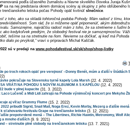
omenovaná podľa úžasného žurnalistu a hlavne skvelého človeka Juraja Kušn
HP
sa na nej predstavia okrem domácej scény aj skupiny z jeho obľúbeného I
e trenčianskeho letiska počas Pohody opäť kvitnúť
slnečnice
.
ť z toho, ako sa skladá tohtoročná podoba Pohody. Mám radosť z tímu, ktorý 
nepredvídateľnosti. Som rád, že si môžeme opäť pripomenúť, akým dobrodružs
stivalu. Samozrejme, najväčšiu radosť mám z toho, že sa stretneme s ľuďmi 
 ako kedykoľvek predtým, že slobodný festival nie je samozrejmosťou. Váži
iť, tešíme sa na stretnutie na ňom. Nevieme sa dočkať, aj keď má Pohoda 
ko dialo po prvýkrát,“
vraví o prípravách Michal Kaščák.
022 sú v predaji na
www.pohodafestival.sk/sk/shop/shop-listky
:
 po troch rokoch opäť pre verejnosť –Donny Benét, múm a ďalší v štúdiách 
22)
távke pokračuje na Slovensku turné kapely Lola Marsh
(22. 4. 2022)
 SA VRÁTI NA POHODU S NOVÝM ALBUMOM A S KAPELOU
(12. 4. 2022)
2 bude v plnej kapacite
(31. 3. 2022)
Laco Lučenič a Midi Lidi zahrajú na Pohode výnimočný koncert pre Mekyho Žb
cuje aj víťaz Grammy Flume
(15. 2. 2022)
2022 pribudli Sigrid, Snail Mail, Noga Erez, Kevin Morby, Mezerg a ďalšie mená
 sťahovaniu festivalu Grape na trenčianske letisko
(3. 12. 2021)
alšie prepotvrdené mená – The Libertines, Richie Hawtin, Metronomy, Wolf Alic
g a mnoho ďalších
(9. 9. 2021)
d – stretnutie plné slobody na trenčianskom letisku
(13. 7. 2021)