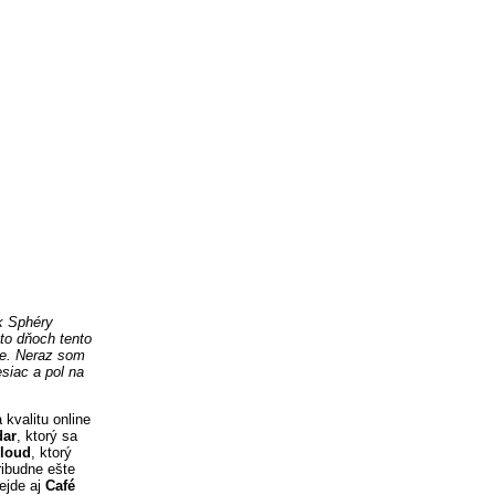
k Sphéry
to dňoch tento
íne. Neraz som
esiac a pol na
kvalitu online
dar
, ktorý sa
Cloud
, ktorý
ribudne ešte
rejde aj
Café