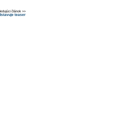
ledujúci článok >>
dstavuje teaser