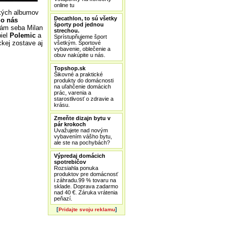
online tu
ckých albumov
Decathlon, to sú všetky
lo nás
športy pod jednou
sám seba Milan
strechou.
piel
Polemic
a
Sprístupňujeme šport
ckej zostave aj
všetkým. Športové
vybavenie, oblečenie a
obuv nakúpite u nás.
Topshop.sk
Šikovné a praktické
produkty do domácnosti
na uľahčenie domácich
prác, varenia a
starostlivosť o zdravie a
krásu.
Zmeňte dizajn bytu v
pár krokoch
Uvažujete nad novým
vybavením vášho bytu,
ale ste na pochybách?
Výpredaj domácich
spotrebičov
Rozsiahla ponuka
produktov pre domácnosť
i záhradu.99 % tovaru na
sklade. Doprava zadarmo
nad 40 €. Záruka vrátenia
peňazí.
[
]
Pridajte svoju reklamu