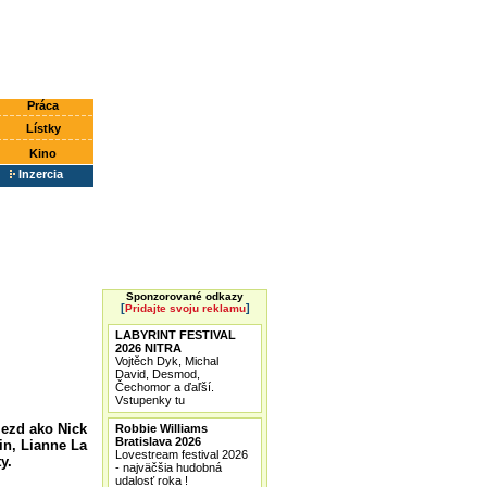
Práca
Lístky
Kino
Inzercia
Sponzorované odkazy
[
]
Pridajte svoju reklamu
LABYRINT FESTIVAL
2026 NITRA
Vojtěch Dyk, Michal
David, Desmod,
Čechomor a ďaľší.
Vstupenky tu
iezd ako Nick
Robbie Williams
Bratislava 2026
in, Lianne La
Lovestream festival 2026
y.
- najväčšia hudobná
udalosť roka !