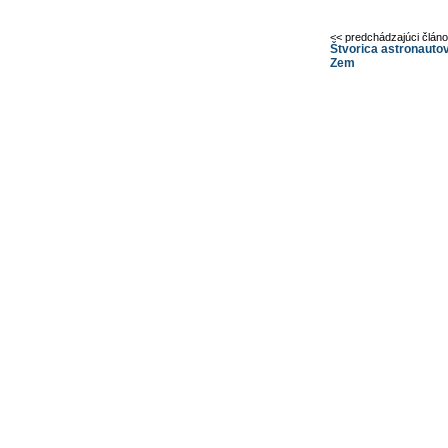
<< predchádzajúci člán
Štvorica astronautov 
Zem