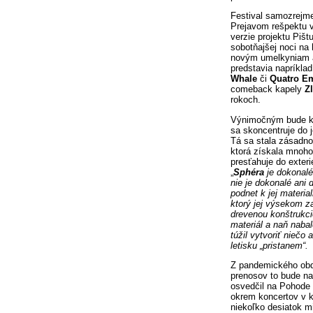
Festival samozrejme
Prejavom rešpektu vo
verzie projektu Pišt
sobotňajšej noci na
novým umelkyniam a
predstavia napríkla
Whale
či
Quatro E
comeback kapely
Z
rokoch.
Výnimočným bude ko
sa skoncentruje do 
Tá sa stala zásadno
ktorá získala mnoho
presťahuje do exteri
„
Sphéra
je dokonalé
nie je dokonalé ani
podnet k jej materia
ktorý jej výsekom z
drevenou konštrukci
materiál a naň nabal
túžil vytvoriť niečo 
letisku „pristanem“.
Z pandemického obdo
prenosov to bude na
osvedčil na Pohode 
okrem koncertov v k
niekoľko desiatok mi