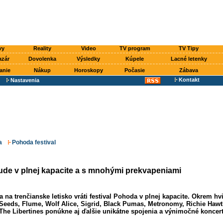
vy
Reality
Video
TV program
TV Tipy
azár
Dovolenka
Výsledky
Kúpele
Lacné letenky
anie
Nákup
Horoskopy
Počasie
Zábava
Kontakt
Nastavenia
a
Pohoda festival
de v plnej kapacite a s mnohými prekvapeniami
 na trenčianske letisko vráti festival Pohoda v plnej kapacite. Okrem hv
eeds, Flume, Wolf Alice, Sigrid, Black Pumas, Metronomy, Richie Hawt
 The Libertines ponúkne aj ďalšie unikátne spojenia a výnimočné koncert