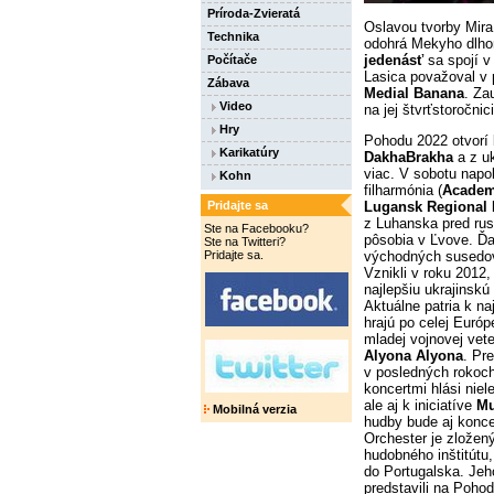
Príroda-Zvieratá
Oslavou tvorby Mira 
Technika
odohrá Mekyho dlho
jedenásť
sa spojí v
Počítače
Lasica považoval v 
Zábava
Medial Banana
. Za
Video
na jej štvrťstoročnici
Hry
Pohodu 2022 otvorí 
Karikatúry
DakhaBrakha
a z uk
viac. V sobotu napo
Kohn
filharmónia (
Academ
Pridajte sa
Lugansk Regional 
z Luhanska pred ru
Ste na Facebooku?
pôsobia v Ľvove. Ď
Ste na Twitteri?
Pridajte sa.
východných susedov
Vznikli v roku 2012,
najlepšiu ukrajinskú
Aktuálne patria k n
hrajú po celej Európ
mladej vojnovej vet
Alyona Alyona
. Pr
v posledných rokoch
koncertmi hlási niel
ale aj k iniciatíve
Mu
Mobilná verzia
hudby bude aj konc
Orchester je zložen
hudobného inštitútu,
do Portugalska. Jeh
predstavili na Poho