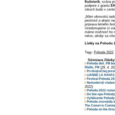
Kušnierik
, scéna p
podpore z grantu
E
rokoch budú v centr
„Mám obrovskú rados
pestrosti a akejsi 
príprava letného fe
Uvedomujeme si viac
máme možnosť ho rob
rokov, akoby sa všet
Lístky na Pohodu 2
Tagy:
Pohoda 2022
Súvisiace články
Pohoda deň_FM bude
Rádiu_FM
(29. 4. 20
Po dvojročnej pres
LIANNE LA HAVAS
Festival Pohoda 202
Nemoderný chalan: 
2022)
Pohodu 2022 roztan
Do line-upu Pohody 
Vyhlásenie Pohody k
Pohoda zverejnila ď
The Comet is Comin
Pohoda on the Groun