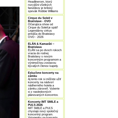
Headlinerom, ktorý
rozvášni všetkých
fanúšikov je britský
spevák Robbie Williams
Cirque du Soleil v
Bratislave - OVO
Očarujúca show od
Cirque du Soleil je späť!
Legendárny cirkus
prináša do Bratislavy
OVO - 2026
ELÁN & Kamaráti –
Bratislava
ELÁN sa po dvoch rokoch
vracia do rodnej
Bratislavy s novým
koncertným programom a
výnimočnou zostavou
bývalých členov kapely.
Exluzívne koncerty na
zámku
Aj tento rok si môžete užiť
koncerty na nádvorí
nádherného hotela a
zámku zároveň. Vyberte
si z nasledovných
plánovaných koncertov.
Koncerty IMT SMILE a
PUĽS 2026
IMT SMILE a PUĽS
chystajú nový spoločný
koncertný program.
Vstupenky na koncerty