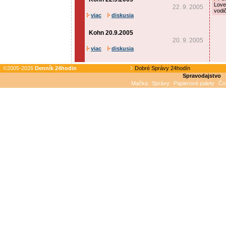
Love
22. 9. 2005
vodi
viac
diskusia
Kohn 20.9.2005
20. 9. 2005
viac
diskusia
©2005-2026
Denník 24hodin
Dobré Správy 24hodín
Spravodajstvo
Mačka
Správy
Papierové palety
Čo 