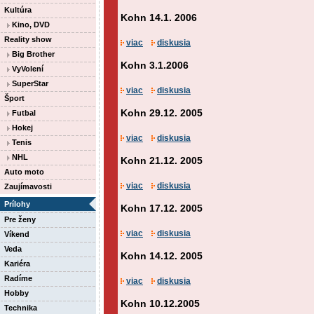
Kultúra
Kohn 14.1. 2006
Kino, DVD
Reality show
viac
diskusia
Big Brother
Kohn 3.1.2006
VyVolení
SuperStar
viac
diskusia
Šport
Kohn 29.12. 2005
Futbal
Hokej
viac
diskusia
Tenis
NHL
Kohn 21.12. 2005
Auto moto
viac
diskusia
Zaujímavosti
Prílohy
Kohn 17.12. 2005
Pre ženy
viac
diskusia
Víkend
Veda
Kohn 14.12. 2005
Kariéra
Radíme
viac
diskusia
Hobby
Kohn 10.12.2005
Technika