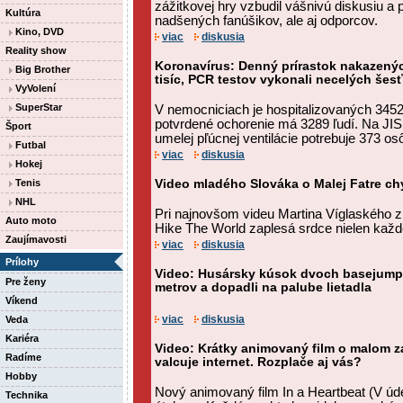
zážitkovej hry vzbudil vášnivú diskusiu a p
Kultúra
nadšených fanúšikov, ale aj odporcov.
Kino, DVD
viac
diskusia
Reality show
Koronavírus: Denný prírastok nakazený
Big Brother
tisíc, PCR testov vykonali necelých šesť
VyVolení
SuperStar
V nemocniciach je hospitalizovaných 3452 
potvrdené ochorenie má 3289 ľudí. Na JIS
Šport
umelej pľúcnej ventilácie potrebuje 373 os
Futbal
viac
diskusia
Hokej
Tenis
Video mladého Slováka o Malej Fatre chy
NHL
Pri najnovšom videu Martina Víglaského z
Auto moto
Hike The World zaplesá srdce nielen každ
Zaujímavosti
viac
diskusia
Prílohy
Video: Husársky kúsok dvoch basejumpe
Pre ženy
metrov a dopadli na palube lietadla
Víkend
viac
diskusia
Veda
Kariéra
Video: Krátky animovaný film o malom 
Radíme
valcuje internet. Rozplače aj vás?
Hobby
Nový animovaný film In a Heartbeat (V úde
Technika