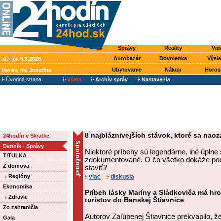
Správy
Reality
Vid
Autobazár
Dovolenka
Výsl
Štvrtok
6.8.2026
Ubytovanie
Nákup
Horos
Meniny má
Jozefína
Úvodná strana
Včera
Archív správ
Nastavenia
8 najbláznivejších stávok, ktoré sa naoza
24hodín v Skratke
Denník - Správy
Niektoré príbehy sú legendárne, iné úplne 
TITULKA
zdokumentované. O čo všetko dokáže po
Z domova
staviť?
Regióny
viac
diskusia
Ekonomika
Príbeh lásky Maríny a Sládkoviča má hro
Zdravie
turistov do Banskej Štiavnice
Zo zahraničia
Autorov Zaľúbenej Štiavnice prekvapilo, že
Gala