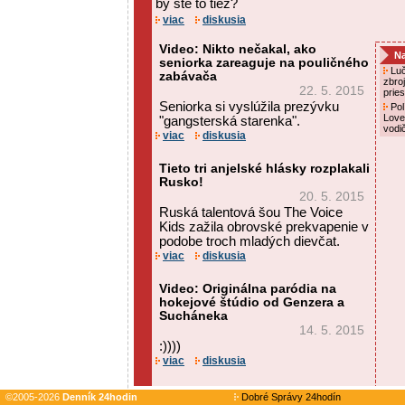
by ste to tiež?
viac
diskusia
Video: Nikto nečakal, ako
Na
seniorka zareaguje na pouličného
Luč
zabávača
zbro
22. 5. 2015
prie
Seniorka si vyslúžila prezývku
Pol
Love
"gangsterská starenka".
vodi
viac
diskusia
Tieto tri anjelské hlásky rozplakali
Rusko!
20. 5. 2015
Ruská talentová šou The Voice
Kids zažila obrovské prekvapenie v
podobe troch mladých dievčat.
viac
diskusia
Video: Originálna paródia na
hokejové štúdio od Genzera a
Sucháneka
14. 5. 2015
:))))
viac
diskusia
©2005-2026
Denník 24hodin
Dobré Správy 24hodín