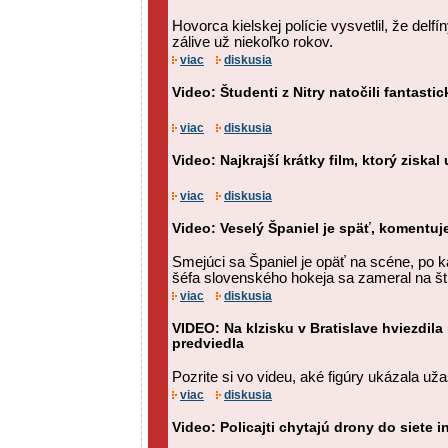
Hovorca kielskej polície vysvetlil, že delf
zálive už niekoľko rokov.
viac
diskusia
Video: Študenti z Nitry natočili fantasti
viac
diskusia
Video: Najkrajší krátky film, ktorý ziskal
viac
diskusia
Video: Veselý Španiel je späť, komentuje
Smejúci sa Španiel je opäť na scéne, po 
šéfa slovenského hokeja sa zameral na štr
viac
diskusia
VIDEO: Na klzisku v Bratislave hviezdila
predviedla
Pozrite si vo videu, aké figúry ukázala u
viac
diskusia
Video: Policajti chytajú drony do siete