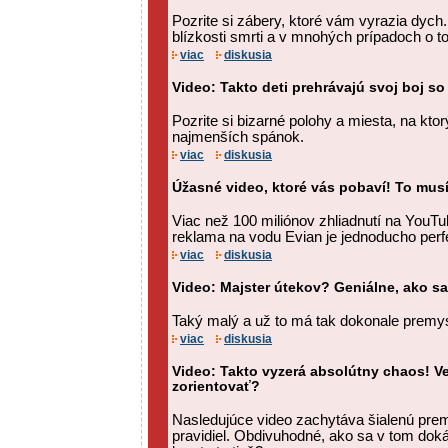
Pozrite si zábery, ktoré vám vyrazia dych. T
blízkosti smrti a v mnohých prípadoch o to
viac
diskusia
Video: Takto deti prehrávajú svoj boj 
Pozrite si bizarné polohy a miesta, na kto
najmenších spánok.
viac
diskusia
Úžasné video, ktoré vás pobaví! To musí
Viac než 100 miliónov zhliadnutí na YouTu
reklama na vodu Evian je jednoducho perf
viac
diskusia
Video: Majster útekov? Geniálne, ako sa
Taký malý a už to má tak dokonale premys
viac
diskusia
Video: Takto vyzerá absolútny chaos! Ve
zorientovať?
Nasledujúce video zachytáva šialenú pre
pravidiel. Obdivuhodné, ako sa v tom doká