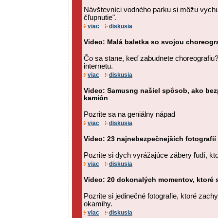
Návštevníci vodného parku si môžu vychu
čľupnutie".
viac
diskusia
Video: Malá baletka so svojou choreogra
Čo sa stane, keď zabudnete choreografiu? 
internetu.
viac
diskusia
Video: Samusng našiel spôsob, ako be
kamión
Pozrite sa na geniálny nápad
viac
diskusia
Video: 23 najnebezpečnejších fotografií
Pozrite si dych vyrážajúce zábery ľudí, ktor
viac
diskusia
Video: 20 dokonalých momentov, ktoré 
Pozrite si jedinečné fotografie, ktoré zac
okamihy.
viac
diskusia