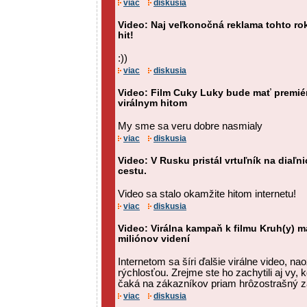
viac
diskusia
Video: Naj veľkonočná reklama tohto roka
hit!
:))
viac
diskusia
Video: Film Cuky Luky bude mať premiéru 
virálnym hitom
My sme sa veru dobre nasmialy
viac
diskusia
Video: V Rusku pristál vrtuľník na diaľni
cestu.
Video sa stalo okamžite hitom internetu!
viac
diskusia
Video: Virálna kampaň k filmu Kruh(y) m
miliónov videní
Internetom sa šíri ďalšie virálne video, n
rýchlosťou. Zrejme ste ho zachytili aj vy, 
čaká na zákazníkov priam hrôzostrašný z
viac
diskusia