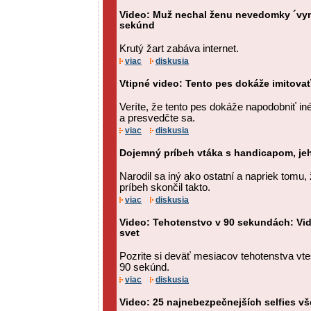
Video: Muž nechal ženu nevedomky ´vy
sekúnd
Krutý žart zabáva internet.
viac
diskusia
Vtipné video: Tento pes dokáže imitovať
Veríte, že tento pes dokáže napodobniť iné
a presvedčte sa.
viac
diskusia
Dojemný príbeh vtáka s handicapom, je
Narodil sa iný ako ostatní a napriek tomu, ž
príbeh skončil takto.
viac
diskusia
Video: Tehotenstvo v 90 sekundách: Vi
svet
Pozrite si deväť mesiacov tehotenstva v
90 sekúnd.
viac
diskusia
Video: 25 najnebezpečnejších selfies vš