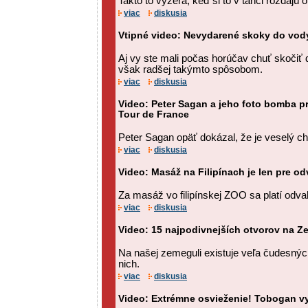
Takto to vyzerá, keď si to v tanci rozdajú 
viac
diskusia
Vtipné video: Nevydarené skoky do vod
Aj vy ste mali počas horúčav chuť skočiť
však radšej takýmto spôsobom.
viac
diskusia
Video: Peter Sagan a jeho foto bomba pr
Tour de France
Peter Sagan opäť dokázal, že je veselý chl
viac
diskusia
Video: Masáž na Filipínach je len pre odv
Za masáž vo filipínskej ZOO sa platí odva
viac
diskusia
Video: 15 najpodivnejších otvorov na Z
Na našej zemeguli existuje veľa čudesných
nich.
viac
diskusia
Video: Extrémne osvieženie! Tobogan vy