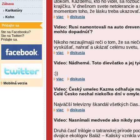
útokom. Každému, kto ho videl, sa rozbúc
Zábava
krajíčku. V dnešnom svete netolerancie a 
Karikatúry
momentom toho, že lásku treba ukazovať
viac
diskusia
Kohn
Pridajte sa
Video: Rusi namontovali na auto drevené
mohlo dopadnúť?
Ste na Facebooku?
Ste na Twitteri?
Pridajte sa.
Nikoho nezaujímajú reči o tom, že sa niečo
vyskúšať, nahrať a ukázať celému svetu, ž
viac
diskusia
Video: Nádherné. Toto dievčatko a jej ty
:))
viac
diskusia
Mobilná verzia
Video: Český umelec Kazma odhaľuje man
Celé Česko nechal niekoľko dní v omyle
Najväčší televizny škandál všetkých čias..
viac
diskusia
Video: Nasnímali medvede ako nikdy pr
Druhá časť trilógie o tatranskej prírode 
dvojice ekológov Baláž – Kaliský vznikla 