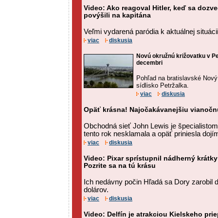
Video: Ako reagoval Hitler, keď sa dozv
povýšili na kapitána
Veľmi vydarená paródia k aktuálnej situáci
viac
diskusia
Novú okružnú križovatku v Pe
decembri
Pohľad na bratislavské Nový
sídlisko Petržalka.
viac
diskusia
Opäť krásna! Najočakávanejšiu vianočnú
Obchodná sieť John Lewis je špecialistom
tento rok nesklamala a opäť priniesla dojí
viac
diskusia
Video: Pixar sprístupnil nádherný krátky
Pozrite sa na tú krásu
Ich nedávny počin Hľadá sa Dory zarobil d
dolárov.
viac
diskusia
Video: Delfín je atrakciou Kielskeho pri