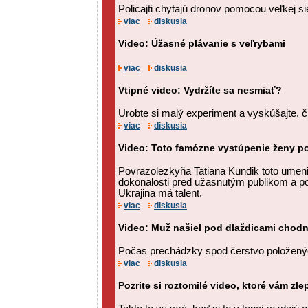
Policajti chytajú dronov pomocou veľkej si
viac
diskusia
Video: Úžasné plávanie s veľrybami
viac
diskusia
Vtipné video: Vydržíte sa nesmiať?
Urobte si malý experiment a vyskúšajte, či
viac
diskusia
Video: Toto famózne vystúpenie ženy po
Povrazolezkyňa Tatiana Kundik toto umenie
dokonalosti pred užasnutým publikom a por
Ukrajina má talent.
viac
diskusia
Video: Muž našiel pod dlaždicami chodn
Počas prechádzky spod čerstvo položenýc
viac
diskusia
Pozrite si roztomilé video, ktoré vám zle