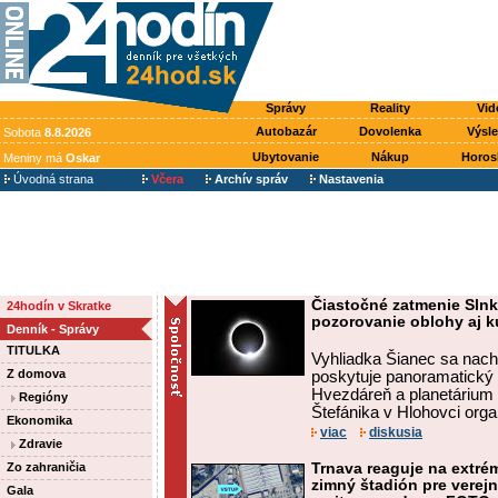
Správy
Reality
Vid
Autobazár
Dovolenka
Výsl
Sobota
8.8.2026
Ubytovanie
Nákup
Horos
Meniny má
Oskar
Úvodná strana
Včera
Archív správ
Nastavenia
Čiastočné zatmenie Slnk
24hodín v Skratke
pozorovanie oblohy aj ku
Denník - Správy
TITULKA
Vyhliadka Šianec sa nac
Z domova
poskytuje panoramatický v
Hvezdáreň a planetárium 
Regióny
Štefánika v Hlohovci organi
Ekonomika
viac
diskusia
Zdravie
Zo zahraničia
Trnava reaguje na extré
zimný štadión pre verejn
Gala