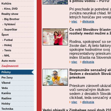
s pitnou vodou – FOTO
Kultúra
Kino, DVD
Pri prechode je potrebné 
zvnútra neunikal chlad. 
Reality show
letných horúčav pre verejn
Big Brother
viac
diskusia
VyVolení
Čo robí Slovákov šťastn
SuperStar
rozdiely medzi mužmi a ž
Šport
Futbal
Rodina, spokojnosť so se
Hokej
živote darí. Aj tieto fakto
spokojne hodnotíme svoj 
Tenis
reprezentatívny prieskum
NHL
index šťastia na Slovensku
Auto moto
viac
diskusia
Zaujímavosti
Rozpoznáte senzačný ale
Prílohy
Sedem z desiatich Slová
prieskum
Pre ženy
Víkend
Prieskum zároveň ukázal,
Veda
voči senzačným titulkom s
Kariéra
sedem z desiatich Slová
clickbait, teda senzačný al
Radíme
viac
diskusia
Hobby
Technika
Vedci objavili v Zimbabwe nový druh 21