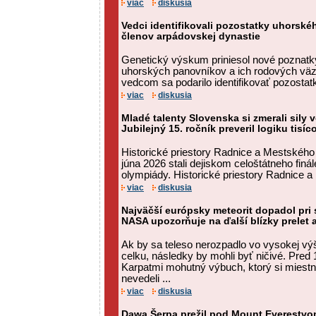
viac
diskusia
Vedci identifikovali pozostatky uhorského
členov arpádovskej dynastie
Genetický výskum priniesol nové poznat
uhorských panovníkov a ich rodových v
vedcom sa podarilo identifikovať pozostatk
viac
diskusia
Mladé talenty Slovenska si zmerali sily 
Jubilejný 15. ročník preveril logiku tisíc
Historické priestory Radnice a Mestského
júna 2026 stali dejiskom celoštátneho finál
olympiády. Historické priestory Radnice a
viac
diskusia
Najväčší európsky meteorit dopadol pri
NASA upozorňuje na ďalší blízky prelet 
Ak by sa teleso nerozpadlo vo vysokej v
celku, následky by mohli byť ničivé. Pred 
Karpatmi mohutný výbuch, ktorý si miestni
nevedeli ...
viac
diskusia
Dawa Šerpa prežil pod Mount Everestvom