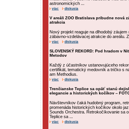
astronomických ...
viac
diskusia
V areáli ZOO Bratislava pribudne nová 
atrakcia
Nový projekt reaguje na dlhodobý záujem 
zábavno-vzdelávacej atrakcie do areálu. ZO
viac
diskusia
SLOVENSKÝ REKORD: Pod hradom v Nitre 
Metodov
Každý z účastníkov ustanovujúceho rekor
certifikát, tematický medovník a tričko s n
am Methodius.
viac
diskusia
Trenčianske Teplice sa opäť stanú deji
elegancie a historických kočíkov – FOT
Návštevníkov čaká hudobný program, retro
promenáda historických kočíkov okolo jaz
Sounds Orchestra. Retrokočíkovanie sa o
Teplice sa ...
viac
diskusia