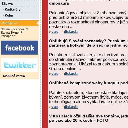
dinosaura
Zábava
Karikatúry
Paleontológovia objavili v Zimbabwe nový d
Kohn
pred približne 210 miliónmi rokov. Objav 
poznatky o rozmanitosti dinosaurov v južne
Pridajte sa
neskorého ...
Ste na Facebooku?
viac
diskusia
Ste na Twitteri?
Pridajte sa.
Obľubujú Slováci zoznamky? Prieskum uk
partnera a koľkým ide o sex na jednu no
Prieskum zisťoval aj to, ako dlho trvá pre
do stretnutia naživo. Takmer polovica Slov
zoznamovanie. Ukázal to prieskum spol
Group o online ...
viac
diskusia
Mobilná verzia
Obľúbené komplexné weby fungujú pod
Patríte k čitateľom, ktorí neustále hľadajú
bývaní, zdravom životnom štýle, móde, ce
technológiách alebo vyhľadávate online z
viac
diskusia
V Košiciach ožili ďalšie dve fontány, je
po viac ako 20 rokoch – FOTO