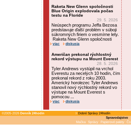
Raketa New Glenn spoločnosti
Blue Origin explodovala počas
testu na Floride
29. 5. 2026
Neúspech programu Jeffa Bezosa
predstavuje ďalší problém v súboji
súkromných firiem o vesmírne lety.
Raketa New Glenn spoločnosti
viac
diskusia
Američan prekonal rýchlostný
rekord výstupu na Mount Everest
28. 5. 2026
Tyler Andrews vystúpil na vrchol
Everestu za necelých 10 hodín, čím
prekonal rekord z roku 2003.
Americký horolezec Tyler Andrews
stanovil nový rýchlostný rekord vo
výstupe na Mount Everest s
pomocou ...
viac
diskusia
©2005-2026
Denník 24hodin
Dobré Správy 24hodín
Spravodajstvo
Mačka
Správy
Papierové palety
Čo 