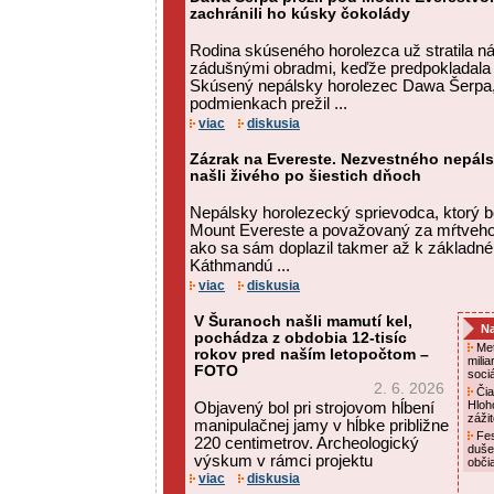
zachránili ho kúsky čokolády
Rodina skúseného horolezca už stratila ná
zádušnými obradmi, keďže predpokladala 
Skúsený nepálsky horolezec Dawa Šerpa,
podmienkach prežil ...
viac
diskusia
Zázrak na Evereste. Nezvestného nepá
našli živého po šiestich dňoch
Nepálsky horolezecký sprievodca, ktorý b
Mount Evereste a považovaný za mŕtveho,
ako sa sám doplazil takmer až k základn
Káthmandú ...
viac
diskusia
V Šuranoch našli mamutí kel,
Na
pochádza z obdobia 12-tisíc
Met
rokov pred naším letopočtom –
mili
FOTO
soci
2. 6. 2026
Čia
Hloh
Objavený bol pri strojovom hĺbení
záži
manipulačnej jamy v hĺbke približne
Fes
220 centimetrov. Archeologický
duše
výskum v rámci projektu
obči
viac
diskusia