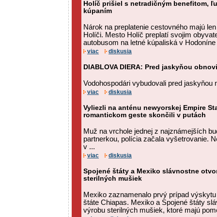
Holíč prišiel s netradičným benefitom, ľ
kúpaním
Nárok na preplatenie cestovného majú len
Holíči. Mesto Holíč preplatí svojim obyva
autobusom na letné kúpaliská v Hodoníne al
viac
diskusia
DIABLOVA DIERA: Pred jaskyňou obnovil
Vodohospodári vybudovali pred jaskyňou n
viac
diskusia
Vyliezli na anténu newyorskej Empire St
romantickom geste skončili v putách
Muž na vrchole jednej z najznámejších bu
partnerkou, polícia začala vyšetrovanie. 
v ...
viac
diskusia
Spojené štáty a Mexiko slávnostne otvor
sterilných mušiek
Mexiko zaznamenalo prvý prípad výskytu 
štáte Chiapas. Mexiko a Spojené štáty sláv
výrobu sterilných mušiek, ktoré majú pomôcť