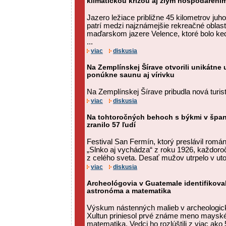
klimatickou krízou aj zlým hospodárení
Jazero ležiace približne 45 kilometrov ju
patrí medzi najznámejšie rekreačné oblast
maďarskom jazere Velence, ktoré bolo ke
...
viac
diskusia
Na Zemplínskej Šírave otvorili unikátne
ponúkne saunu aj vírivku
Na Zemplínskej Šírave pribudla nová turist
viac
diskusia
Na tohtoročných behoch s býkmi v špan
zranilo 57 ľudí
Festival San Fermín, ktorý preslávil ro
„Slnko aj vychádza“ z roku 1926, každoro
z celého sveta. Desať mužov utrpelo v uto
viac
diskusia
Archeológovia v Guatemale identifikov
astronóma a matematika
Výskum nástenných malieb v archeologicke
Xultun priniesol prvé známe meno maysk
matematika. Vedci ho rozlúštili z viac ak