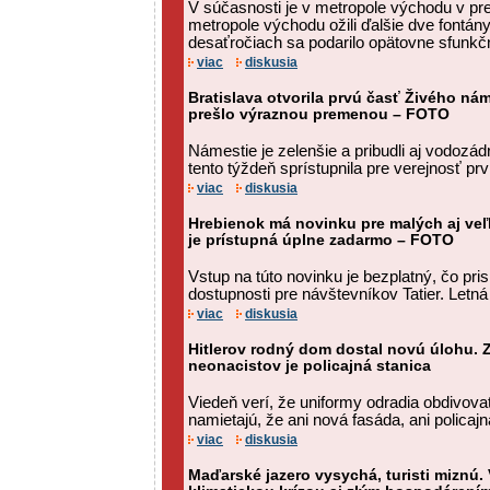
V súčasnosti je v metropole východu v pr
metropole východu ožili ďalšie dve fontán
desaťročiach sa podarilo opätovne sfunkč
viac
diskusia
Bratislava otvorila prvú časť Živého ná
prešlo výraznou premenou – FOTO
Námestie je zelenšie a pribudli aj vodozád
tento týždeň sprístupnila pre verejnosť prv
viac
diskusia
Hrebienok má novinku pre malých aj veľ
je prístupná úplne zadarmo – FOTO
Vstup na túto novinku je bezplatný, čo pris
dostupnosti pre návštevníkov Tatier. Letn
viac
diskusia
Hitlerov rodný dom dostal novú úlohu. 
neonacistov je policajná stanica
Viedeň verí, že uniformy odradia obdivovat
namietajú, že ani nová fasáda, ani policajn
viac
diskusia
Maďarské jazero vysychá, turisti miznú. 