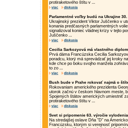
protiraketového štítu v ...
viac
diskusia
Parlamentné voľby budú na Ukrajine 30
Ukrajinský prezident Viktor Juščenko v ut
konania predčasných parlamentných volie
signalizoval koniec vládnej krízy v tejto po
Juščenko ...
viac
diskusia
Cecilia Sarkozyová má vlastného diplo
Prvá dáma Francúzska Cecilia Sarkozyová
poradcu, ktorý má sprevádzať jej kroky n
kde chce po boku svojho manžela zohráva
to zo ...
viac
diskusia
Bush bude v Prahe rokovať najmä o štít
Rokovaniam amerického prezidenta Georg
utorok začnú v českom hlavnom meste, b
Spojených štátov amerických umiestniť za
protiraketového štítu v ...
viac
diskusia
Svet si pripomenie 63. výročie vylodeni
Na stredajšej oslave Dňa "D" na Americk
Francúzsku, ktorým si verejnosť pripomín