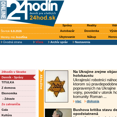
Správy
Reality
Vid
Autobazár
Dovolenka
Výsl
Štvrtok
6.8.2026
Ubytovanie
Nákup
Horos
Meniny má
Jozefína
Úvodná strana
Včera
Archív správ
Nastavenia
Na Ukrajine zrejme objav
24hodín v Skratke
holokaustu
Denník - Správy
Ukrajinskí robotníci náho
TITULKA
ktorom sú pravdepodobne 
Z domova
popravených na Ukrajine 
vojny, povedal v utorok h
Ekonomika
komunity Roman ...
Zdravie
viac
diskusia
Zo zahraničia
Bushova kritika stavu de
Gala
opodstatnená
Kultúra