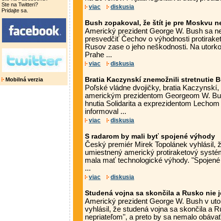
Ste na Twitteri?
viac
diskusia
Pridajte sa.
Bush zopakoval, že štít je pre Moskvu 
Americký prezident George W. Bush sa 
presvedčiť Čechov o výhodnosti protiraket
Rusov zase o jeho neškodnosti. Na utorkov
Prahe ...
viac
diskusia
Bratia Kaczynskí znemožnili stretnutie
Mobilná verzia
Poľské vládne dvojičky, bratia Kaczynskí, 
americkým prezidentom Georgeom W. Bu
hnutia Solidarita a exprezidentom Lecho
informoval ...
viac
diskusia
S radarom by mali byť spojené výhody
Český premiér Mirek Topolánek vyhlásil, 
umiestnený americký protiraketový systém,
mala mať technologické výhody. "Spojené
...
viac
diskusia
Studená vojna sa skončila a Rusko nie j
Americký prezident George W. Bush v uto
vyhlásil, že studená vojna sa skončila a R
nepriateľom", a preto by sa nemalo obáva