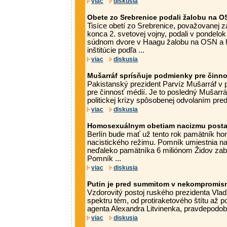
viac
diskusia
Obete zo Srebrenice podali žalobu na O
Tisíce obetí zo Srebrenice, považovanej 
konca 2. svetovej vojny, podali v pondel
súdnom dvore v Haagu žalobu na OSN a 
inštitúcie podľa ...
viac
diskusia
Mušarráf sprísňuje podmienky pre činno
Pakistanský prezident Parvíz Mušarráf v po
pre činnosť médií. Je to posledný Mušarrá
politickej krízy spôsobenej odvolaním pred
viac
diskusia
Homosexuálnym obetiam nacizmu posta
Berlín bude mať už tento rok pamätník 
nacistického režimu. Pomník umiestnia na 
neďaleko pamätníka 6 miliónom Židov zab
Pomník ...
viac
diskusia
Putin je pred summitom v nekompromisn
Vzdorovitý postoj ruského prezidenta Vlad
spektru tém, od protiraketového štítu až 
agenta Alexandra Litvinenka, pravdepodobne
viac
diskusia