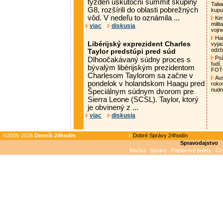
týždeň uskutoční summit skupiny
Tali
G8, rozšírili do oblasti pobrežných
kupu
vôd. V nedeľu to oznámila ...
Kim
mili
viac
diskusia
vojn
Ham
Libérijský exprezident Charles
vyja
odzb
Taylor predstúpi pred súd
Pož
Dlhoočakávaný súdny proces s
ľudí,
bývalým libérijským prezidentom
FO
Charlesom Taylorom sa začne v
Aust
pondelok v holandskom Haagu pred
roko
nud
Špeciálnym súdnym dvorom pre
Sierra Leone (SCSL). Taylor, ktorý
je obvinený z ...
viac
diskusia
©2005-2026
Denník 24hodin
Dobré Správy 24hodín
Spravodajstvo
Mačka
Správy
Papierové palety
Čo 