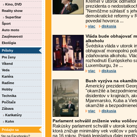
Kremeľ v utorok odmietol
Kino, DVD
prezidenta o nedostatko
"Nemôžme súhlasiť s jeh
Reality show
demokratické reformy v Ru
SuperStar
povedal hovorca ...
Šport
viac
diskusia
Auto moto
Vláda bude obhajovať 
Zaujímavosti
alkoholu
Ekológia
Švédska vláda v utorok i
obhajovať monopolnú polit
Prílohy
zdaňovania alkoholu. Vlád
Pre ženy
rozhodnutí Európskeho s
Víkend
Luxemburgu, že ...
Veda
viac
diskusia
Kariéra
Bush vyzýva na okamžité
Radíme
Americký prezident Geor
Hobby
"okamžité a bezpodmiene
disidentov v krajinách, ak
Technika
Mjanmarsko, Kuba a Vie
Počítače
okamžité a bezpodmieneč
Zábava
viac
diskusia
Karikatúry
Parlament schválil zníženie veku voličo
Kohn
Rakúsky parlament schválil v utorok kom
Pridajte sa
ktorá znižuje minimálny vek voličov v pa
na 16 rokov. Prijatá legislatíva ďalej predl
Ste na Facebooku?