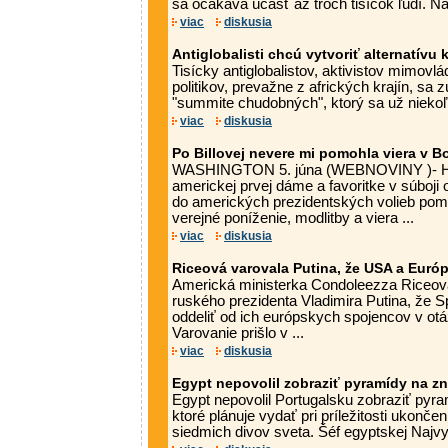
sa očakáva účasť až troch tisícok ľudí. Na
viac
diskusia
Antiglobalisti chcú vytvoriť alternatívu
Tisícky antiglobalistov, aktivistov mimovlá
politikov, prevažne z afrických krajín, sa
"summite chudobných", ktorý sa už niekoľk
viac
diskusia
Po Billovej nevere mi pomohla viera v B
WASHINGTON 5. júna (WEBNOVINY )- Hilla
americkej prvej dáme a favoritke v súboji
do amerických prezidentských volieb pomo
verejné poníženie, modlitby a viera ...
viac
diskusia
Riceová varovala Putina, že USA a Euró
Americká ministerka Condoleezza Riceov
ruského prezidenta Vladimira Putina, že 
oddeliť od ich európskych spojencov v ot
Varovanie prišlo v ...
viac
diskusia
Egypt nepovolil zobraziť pyramídy na z
Egypt nepovolil Portugalsku zobraziť py
ktoré plánuje vydať pri príležitosti ukon
siedmich divov sveta. Šéf egyptskej Najvyš