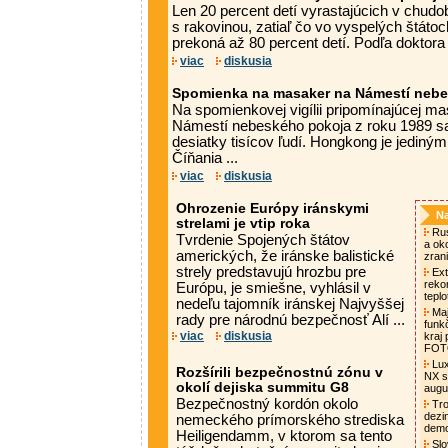
Len 20 percent detí vyrastajúcich v chudob
s rakovinou, zatiaľ čo vo vyspelých štáto
prekoná až 80 percent detí. Podľa doktora R
viac
diskusia
Spomienka na masaker na Námestí neb
Na spomienkovej vigílii pripomínajúcej m
Námestí nebeského pokoja z roku 1989 s
desiatky tisícov ľudí. Hongkong je jediný
Číňania ...
viac
diskusia
Ohrozenie Európy iránskymi
Na
strelami je vtip roka
Rus
Tvrdenie Spojených štátov
a oko
amerických, že iránske balistické
zrani
strely predstavujú hrozbu pre
Ext
rekor
Európu, je smiešne, vyhlásil v
tepl
nedeľu tajomník iránskej Najvyššej
Maj
rady pre národnú bezpečnosť Alí ...
funk
viac
diskusia
kraj
FO
Lux
Rozšírili bezpečnostnú zónu v
NX s
okolí dejiska summitu G8
augu
Bezpečnostný kordón okolo
Tro
dezi
nemeckého prímorského strediska
demo
Heiligendamm, v ktorom sa tento
Slo