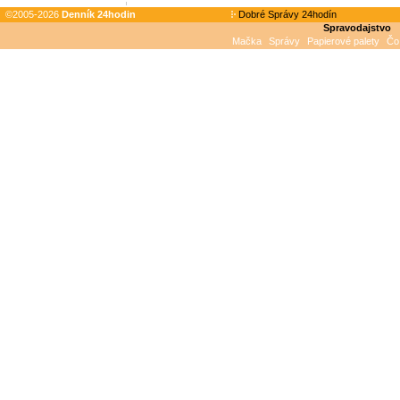
©2005-2026
Denník 24hodin
Dobré Správy 24hodín
Spravodajstvo
Mačka
Správy
Papierové palety
Čo 