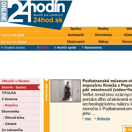
Správy
Reality
Vid
Autobazár
Dovolenka
Výsl
Sobota
8.8.2026
Ubytovanie
Nákup
Horos
Meniny má
Oskar
Úvodná strana
Včera
Archív správ
Nastavenia
Podtatranské múzeum ot
24hodín v Skratke
expozíciu Knieža z Popr
Denník - Správy
päť miestností (video+fo
TITULKA
Veľké množstvo vzácnych o
ponúka dlho očakávaná e
Z domova
archeologickému nálezu k
Regióny
storočia v Podtatransko
Ekonomika
jeho ...
Dlhová kríza
viac
diskusia
Zdravie
Na
Zo zahraničia