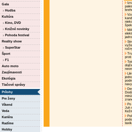
Izra
Gala
pale
breh
Hudba
Vzd
Kultúra
kand
niek
Kino, DVD
špek
Knižné novinky
MAA
elek
Pohoda festival
jadro
Reality show
Str
vyži
SuperStar
ročn
Tru
Šport
proti
F1
Tot
dojč
Auto moto
neon
Zaujímavosti
Lik
jedn
Ekológia
podni
nav
Tlačové správy
Des
Prílohy
Dodá
minú
Pre ženy
zran
Po 
Víkend
Juh 
Veda
Kež
Pol
Kariéra
podo
taxi
Radíme
Hobby