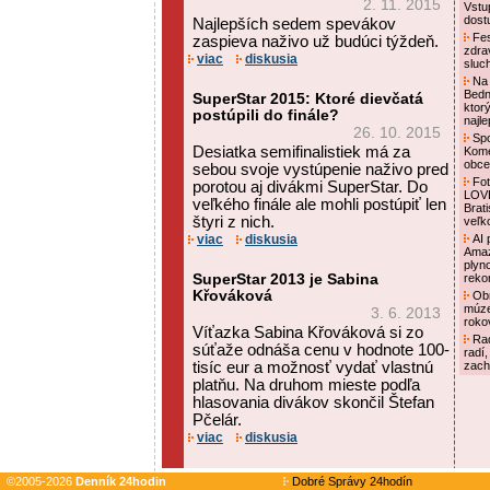
2. 11. 2015
Vstu
dost
Najlepších sedem spevákov
Fes
zaspieva naživo už budúci týždeň.
zdra
viac
diskusia
sluc
Na 
Bedn
SuperStar 2015: Ktoré dievčatá
ktor
postúpili do finále?
najl
26. 10. 2015
Spo
Desiatka semifinalistiek má za
Kome
obce
sebou svoje vystúpenie naživo pred
Foto
porotou aj divákmi SuperStar. Do
LOVE
veľkého finále ale mohli postúpiť len
Brat
štyri z nich.
veľk
viac
diskusia
AI p
Amaz
plyn
SuperStar 2013 je Sabina
reko
Křováková
Obn
múze
3. 6. 2013
roko
Víťazka Sabina Křováková si zo
Rad
súťaže odnáša cenu v hodnote 100-
radí,
tisíc eur a možnosť vydať vlastnú
zach
platňu. Na druhom mieste podľa
hlasovania divákov skončil Štefan
Pčelár.
viac
diskusia
©2005-2026
Denník 24hodin
Dobré Správy 24hodín