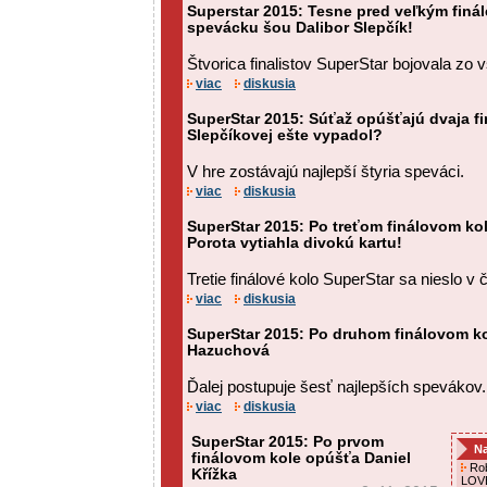
Superstar 2015: Tesne pred veľkým finá
spevácku šou Dalibor Slepčík!
Štvorica finalistov SuperStar bojovala zo v
viac
diskusia
SuperStar 2015: Súťaž opúšťajú dvaja fi
Slepčíkovej ešte vypadol?
V hre zostávajú najlepší štyria speváci.
viac
diskusia
SuperStar 2015: Po treťom finálovom ko
Porota vytiahla divokú kartu!
Tretie finálové kolo SuperStar sa nieslo 
viac
diskusia
SuperStar 2015: Po druhom finálovom k
Hazuchová
Ďalej postupuje šesť najlepších spevákov.
viac
diskusia
SuperStar 2015: Po prvom
Na
finálovom kole opúšťa Daniel
Rob
Křížka
LOVE