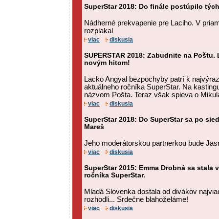
SuperStar 2018: Do finále postúpilo týc
Nádherné prekvapenie pre Laciho. V pria
rozplakal
viac
diskusia
SUPERSTAR 2018: Zabudnite na Poštu. L
novým hitom!
Lacko Angyal bezpochyby patrí k najvýr
aktuálneho ročníka SuperStar. Na kastingu
názvom Pošta. Teraz však spieva o Mikul
viac
diskusia
SuperStar 2018: Do SuperStar sa po sie
Mareš
Jeho moderátorskou partnerkou bude Jasm
viac
diskusia
SuperStar 2015: Emma Drobná sa stala 
ročníka SuperStar.
Mladá Slovenka dostala od divákov najvia
rozhodli... Srdečne blahoželáme!
viac
diskusia