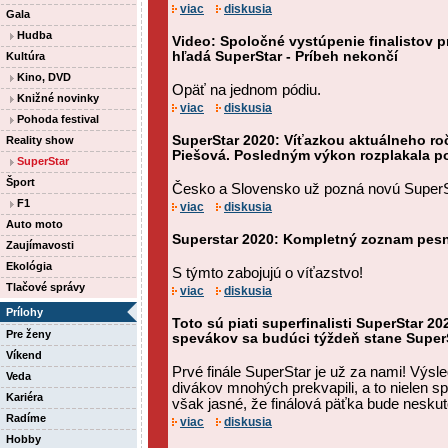
viac
diskusia
Gala
Hudba
Video: Spoločné vystúpenie finalistov 
hľadá SuperStar - Príbeh nekončí
Kultúra
Kino, DVD
Opäť na jednom pódiu.
Knižné novinky
viac
diskusia
Pohoda festival
SuperStar 2020: Víťazkou aktuálneho roč
Reality show
Piešová. Posledným výkon rozplakala p
SuperStar
Šport
Česko a Slovensko už pozná novú SuperSta
F1
viac
diskusia
Auto moto
Superstar 2020: Kompletný zoznam pesni
Zaujímavosti
Ekológia
S týmto zabojujú o víťazstvo!
Tlačové správy
viac
diskusia
Prílohy
Toto sú piati superfinalisti SuperStar 20
Pre ženy
spevákov sa budúci týždeň stane SuperS
Víkend
Prvé finále SuperStar je už za nami! Výs
Veda
divákov mnohých prekvapili, a to nielen sp
Kariéra
však jasné, že finálová päťka bude neskut
Radíme
viac
diskusia
Hobby