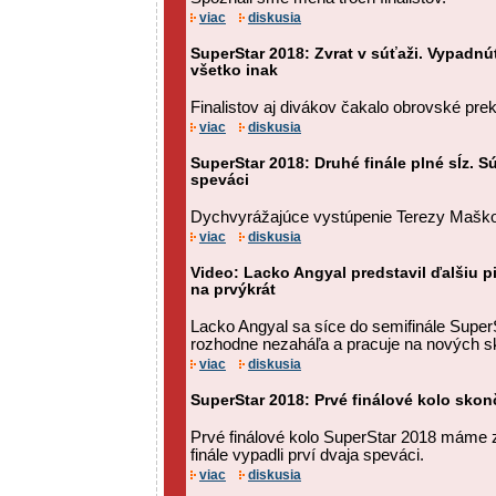
viac
diskusia
SuperStar 2018: Zvrat v súťaži. Vypadnúť
všetko inak
Finalistov aj divákov čakalo obrovské pre
viac
diskusia
SuperStar 2018: Druhé finále plné sĺz. Sú
speváci
Dychvyrážajúce vystúpenie Terezy Maškovej
viac
diskusia
Video: Lacko Angyal predstavil ďalšiu 
na prvýkrát
Lacko Angyal sa síce do semifinále SuperS
rozhodne nezaháľa a pracuje na nových s
viac
diskusia
SuperStar 2018: Prvé finálové kolo skonč
Prvé finálové kolo SuperStar 2018 máme
finále vypadli prví dvaja speváci.
viac
diskusia