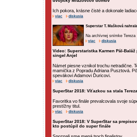
dvojičky Mrázovcov domov
Ich pokora, krásne čisté a dokonale ladiac
viac
diskusia
Superstar T. Mašková nahrala 
Na archívnej snímke Tereza
viac
diskusia
Video: Superstaristka Karmen Pál-Baláž 
singel Anjel
Námet piesne vznikol trochu netradične. T
mamička z Popradu Adriana Pusztová. Pô
spevákovi Adamovi Ďuricovi.
viac
diskusia
SuperStar 2018: Víťazkou sa stala Tere
Favoritka vo finále prevalcovala svoje súp
prestížny titul.
viac
diskusia
SuperStar 2018: V SuperStar sa prepisova
kto postúpil do super finále
Spoznali sme mená troch finalistov.