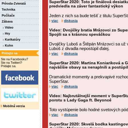
SuperStar 2020: Toto je finálová desiatk
Príroda-Zvieratá
predviedla na záver fantastický výkon
Technika
Jeden z nich sa bude tešiť z titulu SuperS
Počítače
viac
diskusia
Zábava
Video
Video: Dvojičky bratia Mrázovci zo Super
Hry
Spojili sa s krásnou speváčkou
Karikatúry
Dvojičky Luboš a Štěpán Mrázovci sa už v 
Kohn
Luboš z divadla nepostúpil ďalej.
Pridajte sa
viac
diskusia
Ste na Facebooku?
Ste na Twitteri?
SuperStar 2020: Martina Koniariková a G
Pridajte sa.
najväčšie obavy sa nenaplnili a postúpil
Dramatické momenty a prekvapivé rozhodnu
SuperStar.
viac
diskusia
Video: Najbrutálnejší moment v SuperSta
porotu s Lady Gaga ft. Beyoncé
Mobilná verzia
Toto vystúpenie bolo hodné svetových pódi
viac
diskusia
SuperStar 2020: Skvelá bodka kastingov.