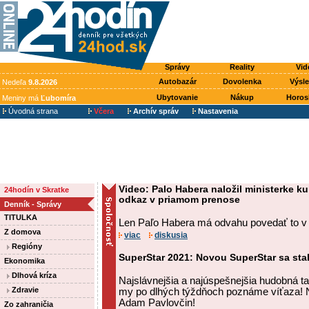
Správy
Reality
Vid
Autobazár
Dovolenka
Výsl
Nedeľa
9.8.2026
Ubytovanie
Nákup
Horos
Meniny má
Ľubomíra
Úvodná strana
Včera
Archív správ
Nastavenia
Video: Palo Habera naložil ministerke ku
24hodín v Skratke
odkaz v priamom prenose
Denník - Správy
TITULKA
Len Paľo Habera má odvahu povedať to v
Z domova
viac
diskusia
Regióny
SuperStar 2021: Novou SuperStar sa sta
Ekonomika
Dlhová kríza
Najslávnejšia a najúspešnejšia hudobná ta
Zdravie
my po dlhých týždňoch poznáme víťaza! N
Adam Pavlovčin!
Zo zahraničia