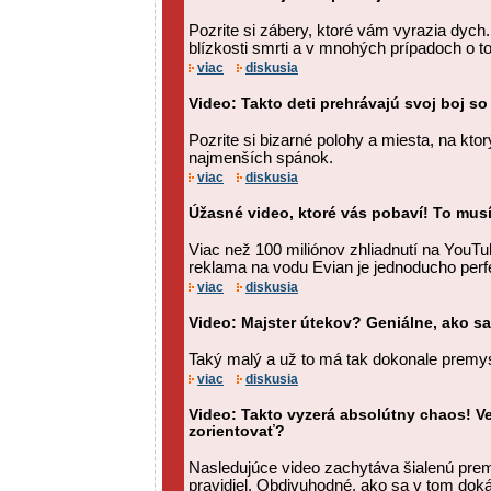
Pozrite si zábery, ktoré vám vyrazia dych. T
blízkosti smrti a v mnohých prípadoch o to
viac
diskusia
Video: Takto deti prehrávajú svoj boj 
Pozrite si bizarné polohy a miesta, na kto
najmenších spánok.
viac
diskusia
Úžasné video, ktoré vás pobaví! To musí
Viac než 100 miliónov zhliadnutí na YouTu
reklama na vodu Evian je jednoducho perf
viac
diskusia
Video: Majster útekov? Geniálne, ako sa
Taký malý a už to má tak dokonale premys
viac
diskusia
Video: Takto vyzerá absolútny chaos! Ve
zorientovať?
Nasledujúce video zachytáva šialenú pre
pravidiel. Obdivuhodné, ako sa v tom doká