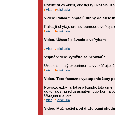
Pozrite si vo videu, aké figúry ukázala u
viac
diskusia
Video: Policajti chytajú drony do siete
Policajti chytajú dronov pomocou veľkej si
viac
diskusia
Video: Úžasné plávanie s veľrybami
viac
diskusia
Vtipné video: Vydržíte sa nesmiať?
Urobte si malý experiment a vyskúšajte, či
viac
diskusia
Video: Toto famózne vystúpenie ženy po
Povrazolezkyňa Tatiana Kundik toto umenie
dokonalosti pred užasnutým publikom a por
Ukrajina má talent.
viac
diskusia
Video: Muž našiel pod dlaždicami chodn