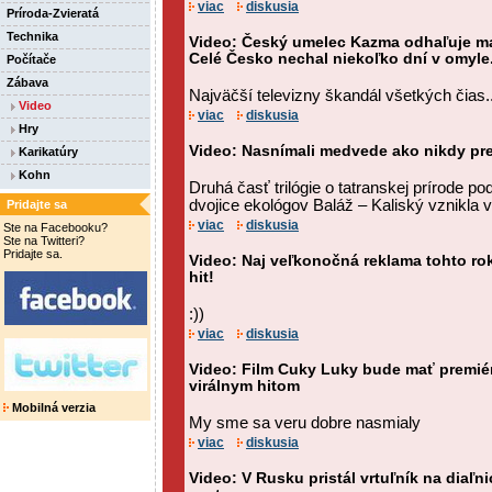
viac
diskusia
Príroda-Zvieratá
Technika
Video: Český umelec Kazma odhaľuje man
Celé Česko nechal niekoľko dní v omyle
Počítače
Zábava
Najväčší televizny škandál všetkých čias..
Video
viac
diskusia
Hry
Video: Nasnímali medvede ako nikdy pr
Karikatúry
Kohn
Druhá časť trilógie o tatranskej prírode 
dvojice ekológov Baláž – Kaliský vznikla 
Pridajte sa
viac
diskusia
Ste na Facebooku?
Ste na Twitteri?
Pridajte sa.
Video: Naj veľkonočná reklama tohto roka
hit!
:))
viac
diskusia
Video: Film Cuky Luky bude mať premiéru 
virálnym hitom
Mobilná verzia
My sme sa veru dobre nasmialy
viac
diskusia
Video: V Rusku pristál vrtuľník na diaľni