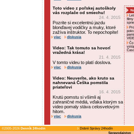
Toto video z poľskej autoškoly
Na
vás rozplače od smiechu!
Letn
24. 4. 2015
film
Pozrite si excelentnú jazdu
spri
blonďavej vodičky a muky, ktoré
Pro
pokr
zažíva inštruktor. To nepochopíte!
pami
viac
diskusia
VID
Čo 
vstú
Video: Tak tomuto sa hovorí
Čas
vražedná krása!
21. 4. 2015
V tomto videu to platí doslova.
viac
diskusia
Video: Neuveríte, ako kruto sa
nahnevaná Češka pomstila
priateľovi
16. 4. 2015
Krutú pomstu si všimli aj
zahraničné médiá, vďaka ktorým sa
video pomaly stáva celosvetovým
hitom.
viac
diskusia
©2005-2026
Denník 24hodin
Dobré Správy 24hodín
Spravodajstvo