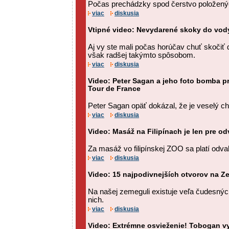
Počas prechádzky spod čerstvo položenýc
viac
diskusia
Vtipné video: Nevydarené skoky do vod
Aj vy ste mali počas horúčav chuť skočiť
však radšej takýmto spôsobom.
viac
diskusia
Video: Peter Sagan a jeho foto bomba pr
Tour de France
Peter Sagan opäť dokázal, že je veselý chl
viac
diskusia
Video: Masáž na Filipínach je len pre odv
Za masáž vo filipínskej ZOO sa platí odva
viac
diskusia
Video: 15 najpodivnejších otvorov na Z
Na našej zemeguli existuje veľa čudesných
nich.
viac
diskusia
Video: Extrémne osvieženie! Tobogan vy