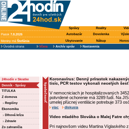
Správy
Reality
Vid
Autobazár
Dovolenka
Výsl
Piatok
7.8.2026
Ubytovanie
Nákup
Horos
Meniny má
Štefánia
Úvodná strana
Včera
Archív správ
Nastavenia
Koronavírus: Denný prírastok nakazený
24hodín v Skratke
tisíc, PCR testov vykonali necelých šesť
Denník - Správy
TITULKA
V nemocniciach je hospitalizovaných 3452 
Z domova
potvrdené ochorenie má 3289 ľudí. Na JIS
umelej pľúcnej ventilácie potrebuje 373 os
Regióny
viac
diskusia
Ekonomika
Dlhová kríza
Video mladého Slováka o Malej Fatre chy
Zdravie
Pri najnovšom videu Martina Víglaského z
Zo zahraničia