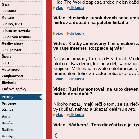
Hike The World zaplesá srdce nielen každ
Gala
viac
diskusia
Hudba
Kultúra
Video: Husársky kúsok dvoch basejumpe
metrov a dopadli na palube lietadla
Kino, DVD
Knižné novinky
viac
diskusia
Pohoda festival
Video: Krátky animovaný film o malom 
Reality show
valcuje internet. Rozplače aj vás?
SuperStar
Šport
Nový animovaný film In a Heartbeat (V úde
F1
útokom. Každému, kto ho videl, sa rozbúc
krajíčku. V dnešnom svete netolerancie a 
Auto moto
momentom toho, že lásku treba ukazovať
Zaujímavosti
viac
diskusia
Ekológia
Video: Rusi namontovali na auto drevené
Tlačové správy
mohlo dopadnúť?
Prílohy
Pre ženy
Nikoho nezaujímajú reči o tom, že sa niečo
vyskúšať, nahrať a ukázať celému svetu, ž
Víkend
viac
diskusia
Veda
Kariéra
Video: Nádherné. Toto dievčatko a jej ty
Radíme
:))
Hobby