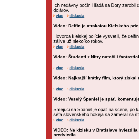
Ich nedávny počin Hľadá sa Dory zarobil d
dolárov.
viac
diskusia
Video: Delfín je atrakciou Kielskeho pri
Hovorca kielskej polície vysvetlil, že delf
zálive už niekoľko rokov.
viac
diskusia
Video: Študenti z Nitry natočili fantasti
viac
diskusia
Video: Najkrajší krátky film, ktorý ziskal
viac
diskusia
Video: Veselý Španiel je späť, komentuje
Smejúci sa Španiel je opäť na scéne, po 
šéfa slovenského hokeja sa zameral na štr
viac
diskusia
VIDEO: Na klzisku v Bratislave hviezdila
predviedla