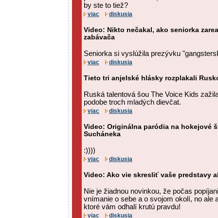
by ste to tiež?
viac
diskusia
Video: Nikto nečakal, ako seniorka zare
zabávača
Seniorka si vyslúžila prezývku "gangsters
viac
diskusia
Tieto tri anjelské hlásky rozplakali Rusk
Ruská talentová šou The Voice Kids zažil
podobe troch mladých dievčat.
viac
diskusia
Video: Originálna paródia na hokejové 
Sucháneka
:))))
viac
diskusia
Video: Ako vie skresliť vaše predstavy al
Nie je žiadnou novinkou, že počas popíja
vnímanie o sebe a o svojom okolí, no ale a
ktoré vám odhalí krutú pravdu!
viac
diskusia