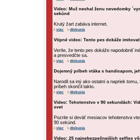
Video: Muž nechal ženu nevedomky ´vy
sekúnd
Krutý žart zabáva internet.
viac
diskusia
Vtipné video: Tento pes dokáže imitovať
Veríte, že tento pes dokáže napodobniť iné
a presvedčte sa.
viac
diskusia
Dojemný príbeh vtáka s handicapom, je
Narodil sa iný ako ostatní a napriek tomu, ž
príbeh skončil takto.
viac
diskusia
Video: Tehotenstvo v 90 sekundách: Vi
svet
Pozrite si deväť mesiacov tehotenstva v
90 sekúnd.
viac
diskusia
Video: 25 najnebezpečnejších selfies vš