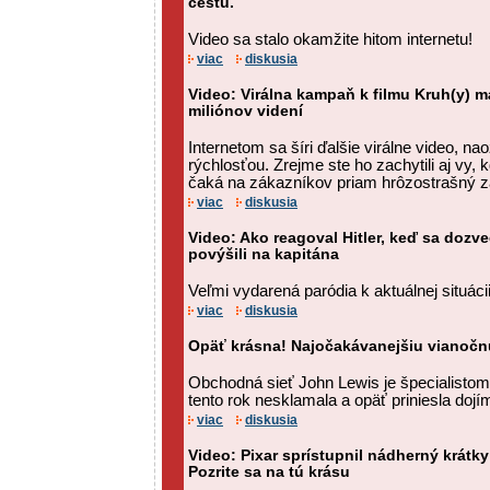
cestu.
Video sa stalo okamžite hitom internetu!
viac
diskusia
Video: Virálna kampaň k filmu Kruh(y) m
miliónov videní
Internetom sa šíri ďalšie virálne video, n
rýchlosťou. Zrejme ste ho zachytili aj vy, 
čaká na zákazníkov priam hrôzostrašný z
viac
diskusia
Video: Ako reagoval Hitler, keď sa dozv
povýšili na kapitána
Veľmi vydarená paródia k aktuálnej situáci
viac
diskusia
Opäť krásna! Najočakávanejšiu vianočnú
Obchodná sieť John Lewis je špecialistom
tento rok nesklamala a opäť priniesla dojí
viac
diskusia
Video: Pixar sprístupnil nádherný krátky
Pozrite sa na tú krásu