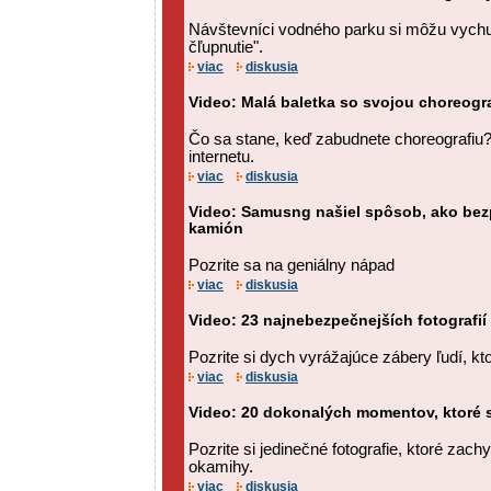
Návštevníci vodného parku si môžu vychu
čľupnutie".
viac
diskusia
Video: Malá baletka so svojou choreogra
Čo sa stane, keď zabudnete choreografiu? 
internetu.
viac
diskusia
Video: Samusng našiel spôsob, ako be
kamión
Pozrite sa na geniálny nápad
viac
diskusia
Video: 23 najnebezpečnejších fotografií
Pozrite si dych vyrážajúce zábery ľudí, ktor
viac
diskusia
Video: 20 dokonalých momentov, ktoré 
Pozrite si jedinečné fotografie, ktoré zac
okamihy.
viac
diskusia